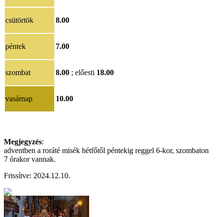
csütörtök
8.00
péntek
7.00
szombat
8.00
; előesti
18.00
vasárnap
10.00
Megjegyzés
:
adventben a roráté misék hétfőtől péntekig reggel 6-kor, szombaton
7 órakor vannak.
Frissítve: 2024.12.10.