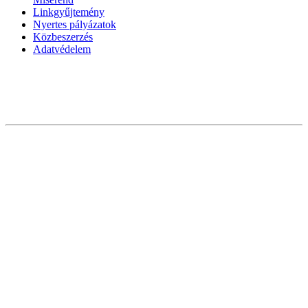
Linkgyűjtemény
Nyertes pályázatok
Közbeszerzés
Adatvédelem