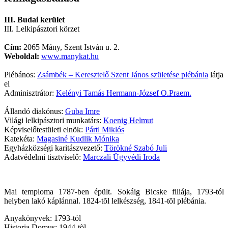
III. Budai kerület
III. Lelkipásztori körzet
Cím:
2065 Mány, Szent István u. 2.
Weboldal:
www.manykat.hu
Plébános:
Zsámbék – Keresztelő Szent János születése plébánia
látja
el
Adminisztrátor:
Kelényi Tamás Hermann-József O.Praem.
Állandó diakónus:
Guba Imre
Világi lelkipásztori munkatárs:
Koenig Helmut
Képviselőtestületi elnök:
Pártl Miklós
Katekéta:
Magasiné Kudlik Mónika
Egyházközségi karitászvezető:
Törökné Szabó Juli
Adatvédelmi tisztviselő:
Marczali Ügyvédi Iroda
Mai temploma 1787-ben épült. Sokáig Bicske filiája, 1793-tól
helyben lakó káplánnal. 1824-tõl lelkészség, 1841-tõl plébánia.
Anyakönyvek: 1793-tól
Historia Domus: 1944-tõl