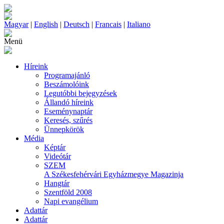
Magyar
|
English
|
Deutsch
|
Francais
|
Italiano
Menü
Híreink
Programajánló
Beszámolóink
Legutóbbi bejegyzések
Állandó híreink
Eseménynaptár
Keresés, szűrés
Ünnepkörök
Média
Képtár
Videótár
SZEM
A Székesfehérvári Egyházmegye Magazinja
Hangtár
Szentföld 2008
Napi evangélium
Adattár
Adattár