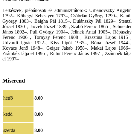
Lelkészek, plébánosok és adminisztrátorok: Urbanovszky Angelin
1792–, Kõhegyi Sebestyén 1793–, Csábrián György 1799–, Kauth
György 1803–, Balgha Pál 1815–, Dulánszky Pál 1829–, Stentzl
József 1830–, Jaczek József 1839–, Szabó Ferenc 1865–, Schneider
János 1892–, Puli György 1904–, Jelinek Antal 1905–, Répászky
Ferenc 1906–, Tornyay Ferenc 1908–, Krasztina Lajos 1915–,
Udvardi Ignác 1922–, Kiss Lipót 1935–, Bóna József 1944–,
Kovács Jenő 1948–, Geiger Jakab 1958–, Makai Lajos 1966–,
Zsámbék látja el 1995–, Rubint Ferenc János 1997–, Zsámbék látja
el 1997–
Miserend
hétfő
8.00
kedd
8.00
szerda
8.00