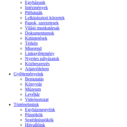
Egyházunk
Intézmények
Plébániák
Lelkipásztori körzetek
Papok, szerzetesek
Világi munkatársak
Dokumentumok
Kitüntetések
Térkép
Miserend
Linkgyűjtemény
Nyertes pályázatok
Közbeszerzés
Adatvédelem
Gyűjteményeink
Bemutatás
Könyvtár
Múzeum
Levéltár
Videósorozat
Történelmünk
Egyházmegyénk
Püspökök
Segédpüspökök
Hitvallóink