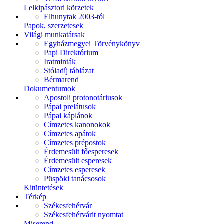
Lelkipásztori körzetek
Elhunytak 2003-tól
Papok, szerzetesek
Világi munkatársak
Egyházmegyei Törvénykönyv
Papi Direktórium
Iratminták
Stóladíj táblázat
Bérmarend
Dokumentumok
Apostoli protonotáriusok
Pápai prelátusok
Pápai káplánok
Címzetes kanonokok
Címzetes apátok
Címzetes prépostok
Érdemesült főesperesek
Érdemesült esperesek
Címzetes esperesek
Püspöki tanácsosok
Kitüntetések
Térkép
Székesfehérvár
Székesfehérvárit nyomtat
Miserend