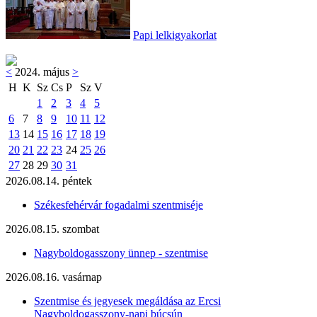
Papi lelkigyakorlat
<
2024. május
>
H
K
Sz
Cs
P
Sz
V
1
2
3
4
5
6
7
8
9
10
11
12
13
14
15
16
17
18
19
20
21
22
23
24
25
26
27
28
29
30
31
2026.08.14. péntek
Székesfehérvár fogadalmi szentmiséje
2026.08.15. szombat
Nagyboldogasszony ünnep - szentmise
2026.08.16. vasárnap
Szentmise és jegyesek megáldása az Ercsi
Nagyboldogasszony-napi búcsún