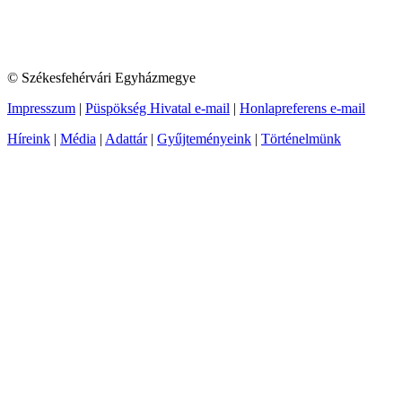
© Székesfehérvári Egyházmegye
Impresszum
|
Püspökség Hivatal e-mail
|
Honlapreferens e-mail
Híreink
|
Média
|
Adattár
|
Gyűjteményeink
|
Történelmünk