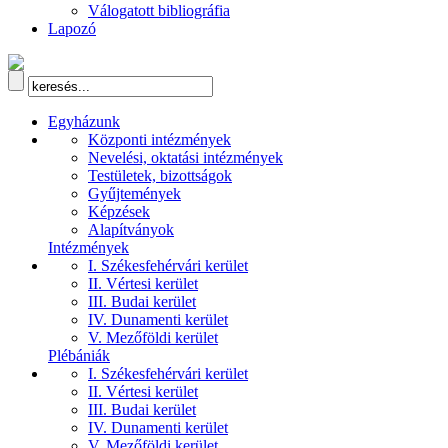
Válogatott bibliográfia
Lapozó
Egyházunk
Központi intézmények
Nevelési, oktatási intézmények
Testületek, bizottságok
Gyűjtemények
Képzések
Alapítványok
Intézmények
I. Székesfehérvári kerület
II. Vértesi kerület
III. Budai kerület
IV. Dunamenti kerület
V. Mezőföldi kerület
Plébániák
I. Székesfehérvári kerület
II. Vértesi kerület
III. Budai kerület
IV. Dunamenti kerület
V. Mezőföldi kerület