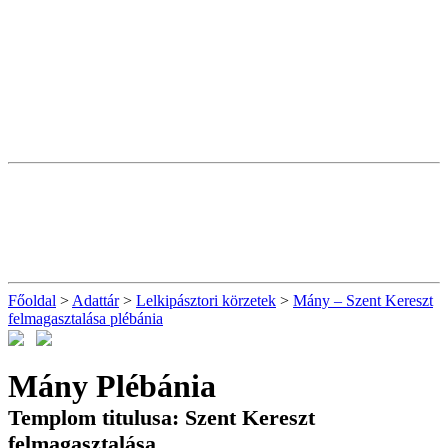
Főoldal
>
Adattár
>
Lelkipásztori körzetek
>
Mány – Szent Kereszt
felmagasztalása plébánia
Mány Plébánia
Templom titulusa: Szent Kereszt
felmagasztalása