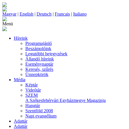
Magyar
|
English
|
Deutsch
|
Francais
|
Italiano
Menü
Híreink
Programajánló
Beszámolóink
Legutóbbi bejegyzések
Állandó híreink
Eseménynaptár
Keresés, szűrés
Ünnepkörök
Média
Képtár
Videótár
SZEM
A Székesfehérvári Egyházmegye Magazinja
Hangtár
Szentföld 2008
Napi evangélium
Adattár
Adattár