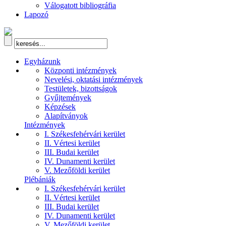
Válogatott bibliográfia
Lapozó
Egyházunk
Központi intézmények
Nevelési, oktatási intézmények
Testületek, bizottságok
Gyűjtemények
Képzések
Alapítványok
Intézmények
I. Székesfehérvári kerület
II. Vértesi kerület
III. Budai kerület
IV. Dunamenti kerület
V. Mezőföldi kerület
Plébániák
I. Székesfehérvári kerület
II. Vértesi kerület
III. Budai kerület
IV. Dunamenti kerület
V. Mezőföldi kerület