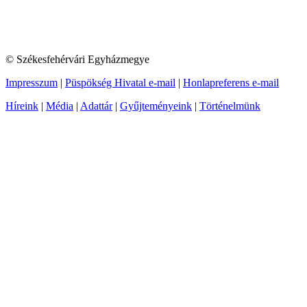
© Székesfehérvári Egyházmegye
Impresszum
|
Püspökség Hivatal e-mail
|
Honlapreferens e-mail
Híreink
|
Média
|
Adattár
|
Gyűjteményeink
|
Történelmünk