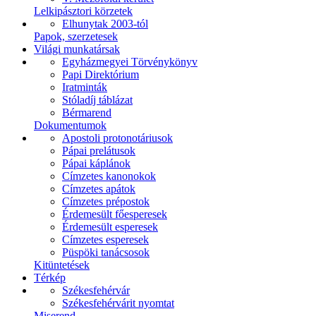
Lelkipásztori körzetek
Elhunytak 2003-tól
Papok, szerzetesek
Világi munkatársak
Egyházmegyei Törvénykönyv
Papi Direktórium
Iratminták
Stóladíj táblázat
Bérmarend
Dokumentumok
Apostoli protonotáriusok
Pápai prelátusok
Pápai káplánok
Címzetes kanonokok
Címzetes apátok
Címzetes prépostok
Érdemesült főesperesek
Érdemesült esperesek
Címzetes esperesek
Püspöki tanácsosok
Kitüntetések
Térkép
Székesfehérvár
Székesfehérvárit nyomtat
Miserend