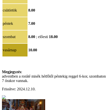
csütörtök
8.00
péntek
7.00
szombat
8.00
; előesti
18.00
vasárnap
10.00
Megjegyzés
:
adventben a roráté misék hétfőtől péntekig reggel 6-kor, szombaton
7 órakor vannak.
Frissítve: 2024.12.10.