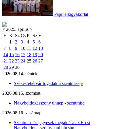
Papi lelkigyakorlat
<
2025. április
>
H
K
Sz
Cs
P
Sz
V
1
2
3
4
5
6
7
8
9
10
11
12
13
14
15
16
17
18
19
20
21
22
23
24
25
26
27
28
29
30
2026.08.14. péntek
Székesfehérvár fogadalmi szentmiséje
2026.08.15. szombat
Nagyboldogasszony ünnep - szentmise
2026.08.16. vasárnap
Szentmise és jegyesek megáldása az Ercsi
Nagyboldogasszony-napi búcsún