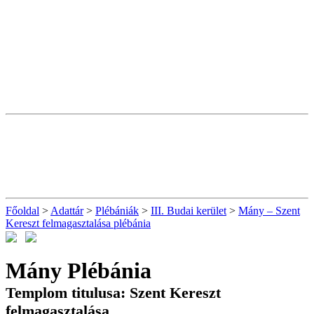
Főoldal
>
Adattár
>
Plébániák
>
III. Budai kerület
>
Mány – Szent
Kereszt felmagasztalása plébánia
Mány Plébánia
Templom titulusa: Szent Kereszt
felmagasztalása