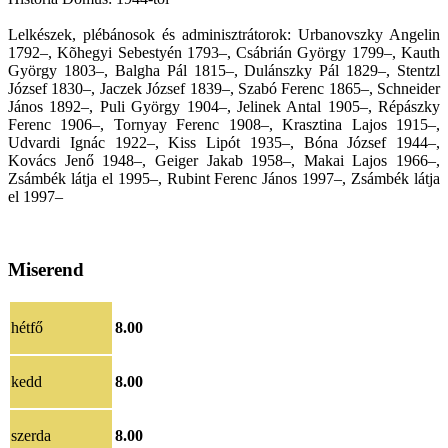
Lelkészek, plébánosok és adminisztrátorok: Urbanovszky Angelin
1792–, Kõhegyi Sebestyén 1793–, Csábrián György 1799–, Kauth
György 1803–, Balgha Pál 1815–, Dulánszky Pál 1829–, Stentzl
József 1830–, Jaczek József 1839–, Szabó Ferenc 1865–, Schneider
János 1892–, Puli György 1904–, Jelinek Antal 1905–, Répászky
Ferenc 1906–, Tornyay Ferenc 1908–, Krasztina Lajos 1915–,
Udvardi Ignác 1922–, Kiss Lipót 1935–, Bóna József 1944–,
Kovács Jenő 1948–, Geiger Jakab 1958–, Makai Lajos 1966–,
Zsámbék látja el 1995–, Rubint Ferenc János 1997–, Zsámbék látja
el 1997–
Miserend
hétfő
8.00
kedd
8.00
szerda
8.00