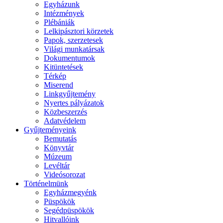
Egyházunk
Intézmények
Plébániák
Lelkipásztori körzetek
Papok, szerzetesek
Világi munkatársak
Dokumentumok
Kitüntetések
Térkép
Miserend
Linkgyűjtemény
Nyertes pályázatok
Közbeszerzés
Adatvédelem
Gyűjteményeink
Bemutatás
Könyvtár
Múzeum
Levéltár
Videósorozat
Történelmünk
Egyházmegyénk
Püspökök
Segédpüspökök
Hitvallóink