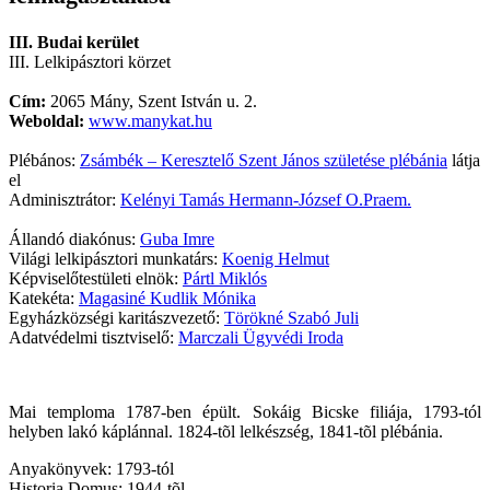
III. Budai kerület
III. Lelkipásztori körzet
Cím:
2065 Mány, Szent István u. 2.
Weboldal:
www.manykat.hu
Plébános:
Zsámbék – Keresztelő Szent János születése plébánia
látja
el
Adminisztrátor:
Kelényi Tamás Hermann-József O.Praem.
Állandó diakónus:
Guba Imre
Világi lelkipásztori munkatárs:
Koenig Helmut
Képviselőtestületi elnök:
Pártl Miklós
Katekéta:
Magasiné Kudlik Mónika
Egyházközségi karitászvezető:
Törökné Szabó Juli
Adatvédelmi tisztviselő:
Marczali Ügyvédi Iroda
Mai temploma 1787-ben épült. Sokáig Bicske filiája, 1793-tól
helyben lakó káplánnal. 1824-tõl lelkészség, 1841-tõl plébánia.
Anyakönyvek: 1793-tól
Historia Domus: 1944-tõl