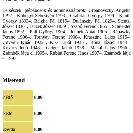
Lelkészek, plébánosok és adminisztrátorok: Urbanovszky Angelin
1792–, Kõhegyi Sebestyén 1793–, Csábrián György 1799–, Kauth
György 1803–, Balgha Pál 1815–, Dulánszky Pál 1829–, Stentzl
József 1830–, Jaczek József 1839–, Szabó Ferenc 1865–, Schneider
János 1892–, Puli György 1904–, Jelinek Antal 1905–, Répászky
Ferenc 1906–, Tornyay Ferenc 1908–, Krasztina Lajos 1915–,
Udvardi Ignác 1922–, Kiss Lipót 1935–, Bóna József 1944–,
Kovács Jenő 1948–, Geiger Jakab 1958–, Makai Lajos 1966–,
Zsámbék látja el 1995–, Rubint Ferenc János 1997–, Zsámbék látja
el 1997–
Miserend
hétfő
8.00
kedd
8.00
szerda
8.00