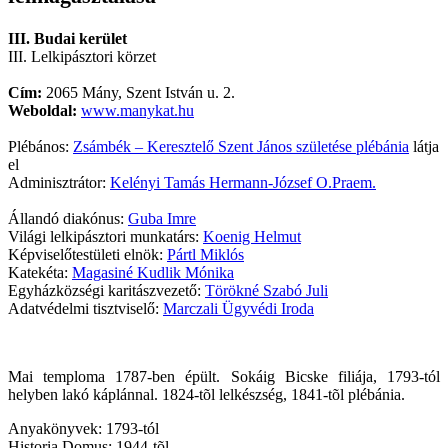
III. Budai kerület
III. Lelkipásztori körzet
Cím:
2065 Mány, Szent István u. 2.
Weboldal:
www.manykat.hu
Plébános:
Zsámbék – Keresztelő Szent János születése plébánia
látja
el
Adminisztrátor:
Kelényi Tamás Hermann-József O.Praem.
Állandó diakónus:
Guba Imre
Világi lelkipásztori munkatárs:
Koenig Helmut
Képviselőtestületi elnök:
Pártl Miklós
Katekéta:
Magasiné Kudlik Mónika
Egyházközségi karitászvezető:
Törökné Szabó Juli
Adatvédelmi tisztviselő:
Marczali Ügyvédi Iroda
Mai temploma 1787-ben épült. Sokáig Bicske filiája, 1793-tól
helyben lakó káplánnal. 1824-tõl lelkészség, 1841-tõl plébánia.
Anyakönyvek: 1793-tól
Historia Domus: 1944-tõl