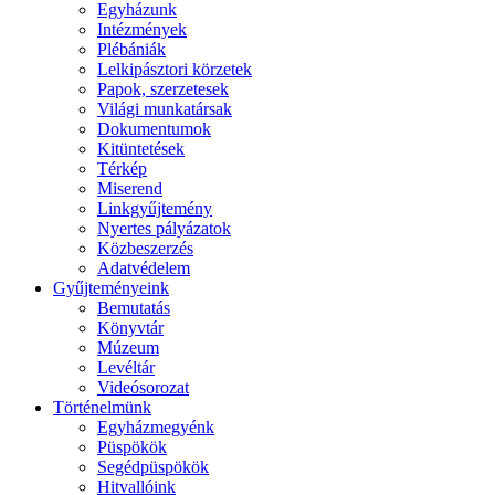
Egyházunk
Intézmények
Plébániák
Lelkipásztori körzetek
Papok, szerzetesek
Világi munkatársak
Dokumentumok
Kitüntetések
Térkép
Miserend
Linkgyűjtemény
Nyertes pályázatok
Közbeszerzés
Adatvédelem
Gyűjteményeink
Bemutatás
Könyvtár
Múzeum
Levéltár
Videósorozat
Történelmünk
Egyházmegyénk
Püspökök
Segédpüspökök
Hitvallóink