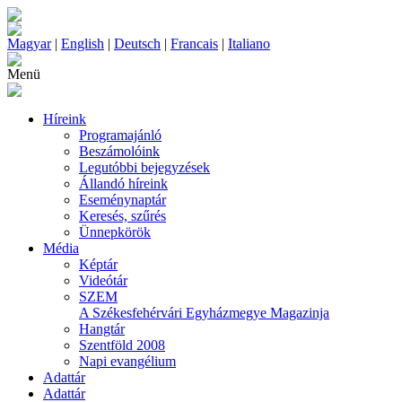
Magyar
|
English
|
Deutsch
|
Francais
|
Italiano
Menü
Híreink
Programajánló
Beszámolóink
Legutóbbi bejegyzések
Állandó híreink
Eseménynaptár
Keresés, szűrés
Ünnepkörök
Média
Képtár
Videótár
SZEM
A Székesfehérvári Egyházmegye Magazinja
Hangtár
Szentföld 2008
Napi evangélium
Adattár
Adattár