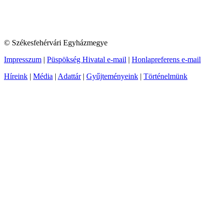
© Székesfehérvári Egyházmegye
Impresszum
|
Püspökség Hivatal e-mail
|
Honlapreferens e-mail
Híreink
|
Média
|
Adattár
|
Gyűjteményeink
|
Történelmünk