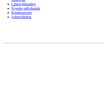
Linkgyűjtemény
Nyertes pályázatok
Közbeszerzés
Adatvédelem