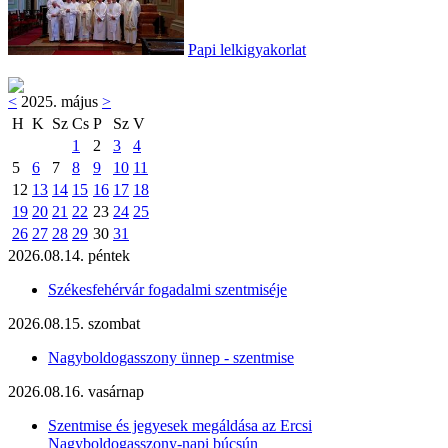
Papi lelkigyakorlat
<
2025. május
>
H
K
Sz
Cs
P
Sz
V
1
2
3
4
5
6
7
8
9
10
11
12
13
14
15
16
17
18
19
20
21
22
23
24
25
26
27
28
29
30
31
2026.08.14. péntek
Székesfehérvár fogadalmi szentmiséje
2026.08.15. szombat
Nagyboldogasszony ünnep - szentmise
2026.08.16. vasárnap
Szentmise és jegyesek megáldása az Ercsi
Nagyboldogasszony-napi búcsún