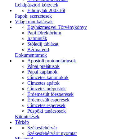
Lelkipásztori körzetek
Elhunytak 2003-tól
Papok, szerzetesek
Világi munkatársak
Egyházmegyei Törvénykönyv
Papi Direktórium
Iratminták
Stóladíj táblázat
Bérmarend
Dokumentumok
Apostoli protonotáriusok
Pápai prelátusok
Pápai káplánok
Címzetes kanonokok
Címzetes apátok
Címzetes prépostok
Érdemesült főesperesek
Érdemesült esperesek
Címzetes esperesek
Püspöki tanácsosok
Kitüntetések
Térkép
Székesfehérvár
Székesfehérvárit nyomtat
Miserend