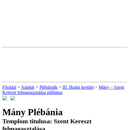
Főoldal
>
Adattár
>
Plébániák
>
III. Budai kerület
>
Mány – Szent
Kereszt felmagasztalása plébánia
Mány Plébánia
Templom titulusa: Szent Kereszt
felmagasztalása