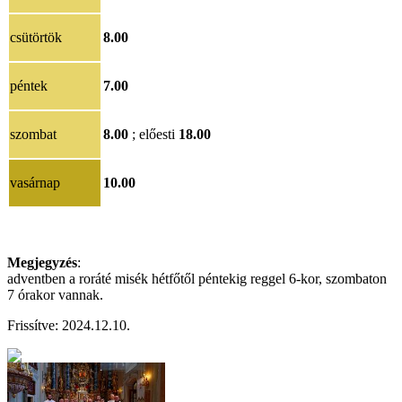
csütörtök
8.00
péntek
7.00
szombat
8.00
; előesti
18.00
vasárnap
10.00
Megjegyzés
:
adventben a roráté misék hétfőtől péntekig reggel 6-kor, szombaton
7 órakor vannak.
Frissítve: 2024.12.10.