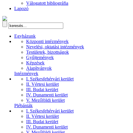
Válogatott bibliográfia
Lapozó
Egyházunk
Központi intézmények
Nevelési, oktatási intézmények
Testületek, bizottságok
Gyűjtemények
Képzések
Alapítványok
Intézmények
I. Székesfehérvári kerület
II. Vértesi kerület
III. Budai kerület
IV. Dunamenti kerület
V. Mezőföldi kerület
Plébániák
I. Székesfehérvári kerület
II. Vértesi kerület
III. Budai kerület
IV. Dunamenti kerület
V. Mezőföldi kerület