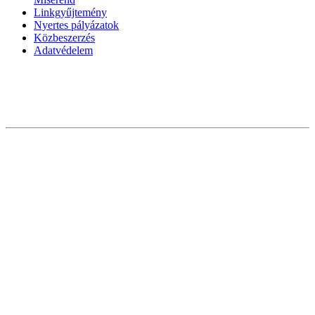
Linkgyűjtemény
Nyertes pályázatok
Közbeszerzés
Adatvédelem