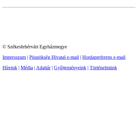
© Székesfehérvári Egyházmegye
Impresszum
|
Püspökség Hivatal e-mail
|
Honlapreferens e-mail
Híreink
|
Média
|
Adattár
|
Gyűjteményeink
|
Történelmünk