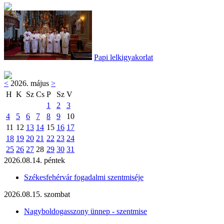
Papi lelkigyakorlat
<
2026. május
>
H
K
Sz
Cs
P
Sz
V
1
2
3
4
5
6
7
8
9
10
11
12
13
14
15
16
17
18
19
20
21
22
23
24
25
26
27
28
29
30
31
2026.08.14. péntek
Székesfehérvár fogadalmi szentmiséje
2026.08.15. szombat
Nagyboldogasszony ünnep - szentmise