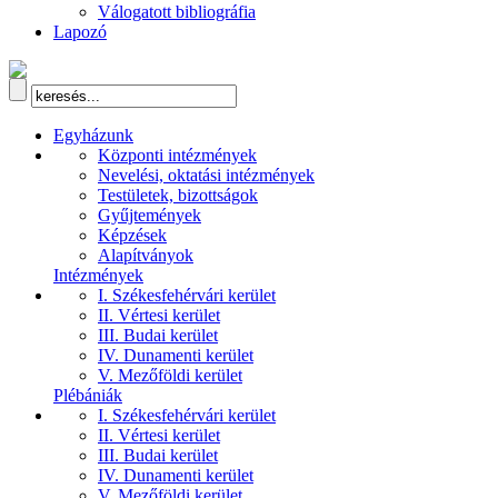
Válogatott bibliográfia
Lapozó
Egyházunk
Központi intézmények
Nevelési, oktatási intézmények
Testületek, bizottságok
Gyűjtemények
Képzések
Alapítványok
Intézmények
I. Székesfehérvári kerület
II. Vértesi kerület
III. Budai kerület
IV. Dunamenti kerület
V. Mezőföldi kerület
Plébániák
I. Székesfehérvári kerület
II. Vértesi kerület
III. Budai kerület
IV. Dunamenti kerület
V. Mezőföldi kerület