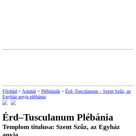
Főoldal
>
Adattár
>
Plébániák
>
Érd–Tusculanum – Szent Szűz, az
Egyház anyja plébánia
Érd–Tusculanum Plébánia
Templom titulusa: Szent Szűz, az Egyház
anyja