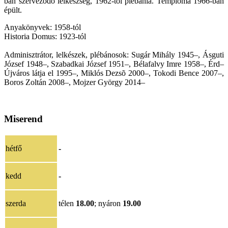
ban szervezõdõ lelkészség, 1962-tõl plébánia. Temploma 1966-ban
épült.
Anyakönyvek: 1958-tól
Historia Domus: 1923-tól
Adminisztrátor, lelkészek, plébánosok: Sugár Mihály 1945–, Ásguti
József 1948–, Szabadkai József 1951–, Bélafalvy Imre 1958–, Érd–
Újváros látja el 1995–, Miklós Dezsõ 2000–, Tokodi Bence 2007–,
Boros Zoltán 2008–, Mojzer György 2014–
Miserend
hétfő
-
kedd
-
szerda
télen
18.00
; nyáron
19.00