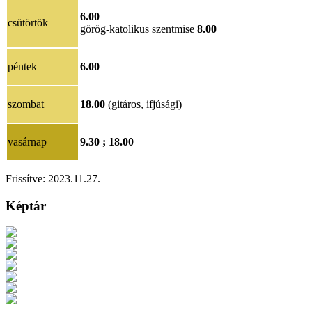
6.00
csütörtök
görög-katolikus szentmise
8.00
péntek
6.00
szombat
18.00
(gitáros, ifjúsági)
vasárnap
9.30 ; 18.00
Frissítve:
2023.11.27.
Képtár