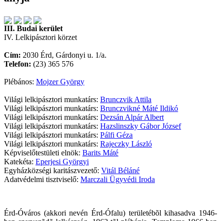
III. Budai kerület
IV. Lelkipásztori körzet
Cím:
2030 Érd, Gárdonyi u. 1/a.
Telefon:
(23) 365 576
Plébános:
Mojzer György
Világi lelkipásztori munkatárs:
Brunczvik Attila
Világi lelkipásztori munkatárs:
Brunczvikné Máté Ildikó
Világi lelkipásztori munkatárs:
Dezsán Alpár Albert
Világi lelkipásztori munkatárs:
Hazslinszky Gábor József
Világi lelkipásztori munkatárs:
Pálfi Géza
Világi lelkipásztori munkatárs:
Rajeczky László
Képviselőtestületi elnök:
Barits Máté
Katekéta:
Eperjesi Györgyi
Egyházközségi karitászvezető:
Vitál Béláné
Adatvédelmi tisztviselő:
Marczali Ügyvédi Iroda
Érd-Óváros (akkori nevén Érd-Ófalu) területébõl kihasadva 1946-