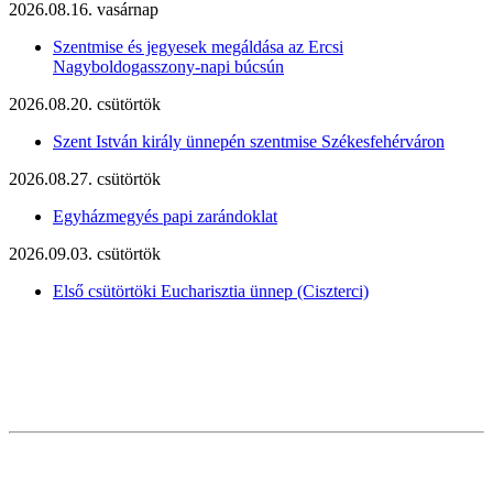
2026.08.16. vasárnap
Szentmise és jegyesek megáldása az Ercsi
Nagyboldogasszony-napi búcsún
2026.08.20. csütörtök
Szent István király ünnepén szentmise Székesfehérváron
2026.08.27. csütörtök
Egyházmegyés papi zarándoklat
2026.09.03. csütörtök
Első csütörtöki Eucharisztia ünnep (Ciszterci)