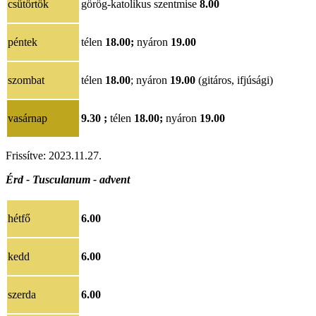
csütörtök
görög-katolikus szentmise
8.00
péntek
télen
18.00;
nyáron
19.00
szombat
télen
18.00
; nyáron
19.0
0
(gitáros, ifjúsági)
vasárnap
9.30 ;
télen
18.00
;
nyáron
19.00
Frissítve:
2023.11.27.
Érd - Tusculanum - advent
hétfő
6.00
kedd
6.00
szerda
6.00