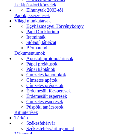
Lelkipásztori körzetek
Elhunytak 2003-tól
Papok, szerzetesek
Világi munkatársak
Egyházmegyei Törvénykönyv
Papi Direktórium
Iratminták
Stóladíj táblázat
Bérmarend
Dokumentumok
Apostoli protonotáriusok
Pápai prelátusok
Pápai káplánok
Címzetes kanonokok
Címzetes apátok
Címzetes prépostok
Érdemesült főesperesek
Érdemesült esperesek
Címzetes esperesek
Püspöki tanácsosok
Kitüntetések
Térkép
Székesfehérvár
Székesfehérvárit nyomtat
Miserend