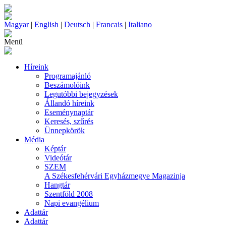
Magyar
|
English
|
Deutsch
|
Francais
|
Italiano
Menü
Híreink
Programajánló
Beszámolóink
Legutóbbi bejegyzések
Állandó híreink
Eseménynaptár
Keresés, szűrés
Ünnepkörök
Média
Képtár
Videótár
SZEM
A Székesfehérvári Egyházmegye Magazinja
Hangtár
Szentföld 2008
Napi evangélium
Adattár
Adattár