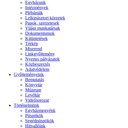
Egyházunk
Intézmények
Plébániák
Lelkipásztori körzetek
Papok, szerzetesek
Világi munkatársak
Dokumentumok
Kitüntetések
Térkép
Miserend
Linkgyűjtemény
Nyertes pályázatok
Közbeszerzés
Adatvédelem
Gyűjteményeink
Bemutatás
Könyvtár
Múzeum
Levéltár
Videósorozat
Történelmünk
Egyházmegyénk
Püspökök
Segédpüspökök
Hitvallóink