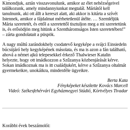
Kimondjuk, aztán visszavonulunk, amikor az élet nehézségeivel
találkozunk, amely mindannyiunkat megtalál. Máriától kell
tanulnunk, aki ott állt a kereszt alatt, aki akkor is kitárta a szívét
Istennek, amikor a fájdalmat mérhetetlenül átélte. … Szemléljük
Mária szeretetét, és ettől a szeretettől tisztuljon meg a mi szeretetünk
is, és erősödjön meg hitünk a Szentháromságos Isten szeretetében!”
– zárta gondolatait a püspök.
A nagy múltú zarándokhely csodatevő kegyképe a svájci Einsiedeln
búcsújáró hely kegyképének másolata, és ma is azon a fán található,
ahová a német ajkú telepesekkel érkező Thalwieser Katalin
helyezte, hogy ott imádkozzon a Szűzanya közbenjárását kérve.
Sokan imádkoznak ma is itt családjukért, kérve a Szűzanya oltalmát
gyermekeikre, unokáikra, mindenféle ügyeikre.
Berta Kata
Fényképeket készítette Kovács Marcell
Videó: Székesfehérvári Egyházmegyei Stúdió, Körtvélyes Tivadar
Korábbi évek beszámolói: