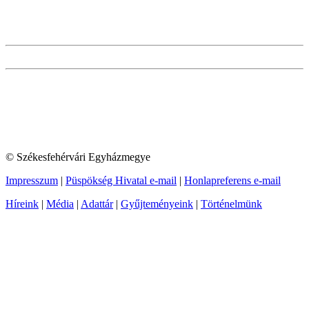
© Székesfehérvári Egyházmegye
Impresszum
|
Püspökség Hivatal e-mail
|
Honlapreferens e-mail
Híreink
|
Média
|
Adattár
|
Gyűjteményeink
|
Történelmünk