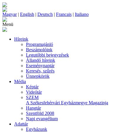
Magyar
|
English
|
Deutsch
|
Francais
|
Italiano
Menü
Híreink
Programajánló
Beszámolóink
Legutóbbi bejegyzések
Állandó híreink
Eseménynaptár
Keresés, szűrés
Ünnepkörök
Média
Képtár
Videótár
SZEM
A Székesfehérvári Egyházmegye Magazinja
Hangtár
Szentföld 2008
Napi evangélium
Adattár
Egyházunk