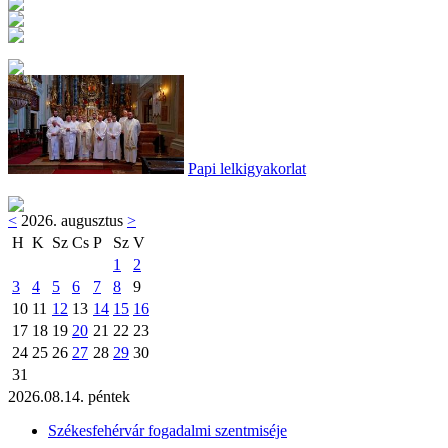
Papi lelkigyakorlat
<
2026. augusztus
>
H
K
Sz
Cs
P
Sz
V
1
2
3
4
5
6
7
8
9
10
11
12
13
14
15
16
17
18
19
20
21
22
23
24
25
26
27
28
29
30
31
2026.08.14. péntek
Székesfehérvár fogadalmi szentmiséje