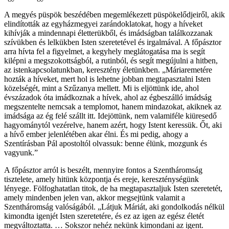
A megyés püspök beszédében megemlékezett püspökelődjeiről, akik
elindították az egyházmegyei zarándoklatokat, hogy a híveket
kihívják a mindennapi életterükből, és imádságban találkozzanak
szívükben és lelkükben Isten szeretetével és irgalmával. A főpásztor
arra hívta fel a figyelmet, a kegyhely meglátogatása ma is segít
kilépni a megszokottságból, a rutinból, és segít megújulni a hitben,
az istenkapcsolatunkban, keresztény életünkben. „Máriaremetére
hozták a híveket, mert hol is lehetne jobban megtapasztalni Isten
közelségét, mint a Szűzanya mellett. Mi is eljöttünk ide, ahol
évszázadok óta imádkoznak a hívek, ahol az égbeszálló imádság
megszentelte nemcsak a templomot, hanem mindazokat, akiknek az
imádsága az ég felé szállt itt. Idejöttünk, nem valamiféle kiüresedő
hagyománytól vezérelve, hanem azért, hogy Istent keressük. Őt, aki
a hívő ember jelenlétében akar élni. És mi pedig, ahogy a
Szentírásban Pál apostoltól olvassuk: benne élünk, mozgunk és
vagyunk.”
A főpásztor arról is beszélt, mennyire fontos a Szentháromság
tisztelete, amely hitünk központja és ereje, kereszténységünk
lényege. Fölfoghatatlan titok, de ha megtapasztaljuk Isten szeretetét,
amely mindenben jelen van, akkor megsejtünk valamit a
Szentháromság valóságából. „Látjuk Máriát, aki gondolkodás nélkül
kimondta igenjét Isten szeretetére, és ez az igen az egész életét
megváltoztatta. … Sokszor nehéz nekünk kimondani az igent.