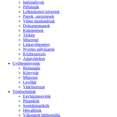
Intézmények
Plébániák
Lelkipásztori körzetek
Papok, szerzetesek
Világi munkatársak
Dokumentumok
Kitüntetések
Térkép
Miserend
Linkgyűjtemény
Nyertes pályázatok
Közbeszerzés
Adatvédelem
Gyűjteményeink
Bemutatás
Könyvtár
Múzeum
Levéltár
Videósorozat
Történelmünk
Egyházmegyénk
Püspökök
Segédpüspökök
Hitvallóink
Válogatott bibliográfia