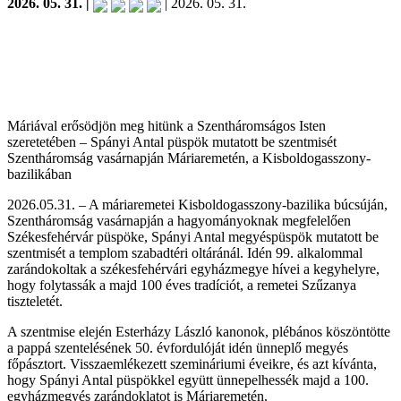
2026. 05. 31. |
| 2026. 05. 31.
Máriával erősödjön meg hitünk a Szentháromságos Isten
szeretetében – Spányi Antal püspök mutatott be szentmisét
Szentháromság vasárnapján Máriaremetén, a Kisboldogasszony-
bazilikában
2026.05.31. – A máriaremetei Kisboldogasszony-bazilika búcsúján,
Szentháromság vasárnapján a hagyományoknak megfelelően
Székesfehérvár püspöke, Spányi Antal megyéspüspök mutatott be
szentmisét a templom szabadtéri oltáránál. Idén 99. alkalommal
zarándokoltak a székesfehérvári egyházmegye hívei a kegyhelyre,
hogy folytassák a majd 100 éves tradíciót, a remetei Szűzanya
tiszteletét.
A szentmise elején Esterházy László kanonok, plébános köszöntötte
a pappá szentelésének 50. évfordulóját idén ünneplő megyés
főpásztort. Visszaemlékezett szemináriumi éveikre, és azt kívánta,
hogy Spányi Antal püspökkel együtt ünnepelhessék majd a 100.
egyházmegyés zarándoklatot is Máriaremetén.