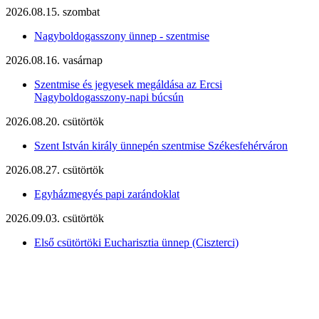
2026.08.15. szombat
Nagyboldogasszony ünnep - szentmise
2026.08.16. vasárnap
Szentmise és jegyesek megáldása az Ercsi
Nagyboldogasszony-napi búcsún
2026.08.20. csütörtök
Szent István király ünnepén szentmise Székesfehérváron
2026.08.27. csütörtök
Egyházmegyés papi zarándoklat
2026.09.03. csütörtök
Első csütörtöki Eucharisztia ünnep (Ciszterci)