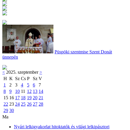
Püspöki szentmise Szent Donát
ünnepén
<
2025. szeptember
>
H
K
Sz
Cs
P
Sz
V
1
2
3
4
5
6
7
8
9
10
11
12
13
14
15
16
17
18
19
20
21
22
23
24
25
26
27
28
29
30
Ma
Nyári lelkigyakorlat hitoktatók és világi lelkipásztori