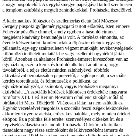
a nagy püspök előtt. Az egyházmegye papságával tartott szentmisén
a templom zsúfolásig megtelt zarándokokkal, Prohászka tisztelőivel.
A karizmatikus főpásztor és szellemóriás életútjáról Mózessy
Gergely püspöki gyűjteményigazgató tartott előadást, Isten embere –
Fehérvár püspöke címmel, amely egyben a hasonló címmel
megjelent kiadvány bemutatója is volt. A történész elmondta, az
évente kétszer tartott konferenciák a főpásztor életnek egy-egy
pillanatát, egy-egy szakterületen végzett munkáját, tevékenységének
különböző területeit mutatták be vagy szellemi hagyatékát járták
körül. Azonban az általános Prohászka-ismeret kiveszőben van az
egyházban, ezért a kerek évforduló alkalmat adott arra, hogy
távolabbról, a teljes életút minden színhelyével, többféle
aktivitásával bemutassák a papnevelőt, a sajtóapostolt, a szociális
kérdés teoretikusát, és felmutassák a politikust, az
egyházkormányzót, a szónokot, vagyis Prohászka megannyi
aktivitását. „A szociális kérdések különösen érdekelték: magyarra
fordította XIII. Leó Rerum Novarum című enciklikáját, időtálló
bírálatot írt Marx Tőkéjéről. Világosan látta: ha nem születik az
Egyház vezetésével megoldás a szociális feszültségek leküzdésére,
akkor teret nyer az ateista, erőszakos baloldal, mely minden értéket
elsöpör. Ez a politika felé terelte: szenvedélyes cikkeket írt, és a
képviselő-választáson is indult. Prohászka Ottokárt a katolikus
társadalom nagy része szónokként és lelkivezetőként ismerte és
szerette meg. 1904-ben a budapesti egyetem hittudományi karának