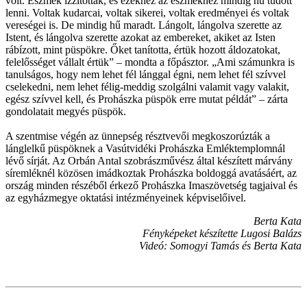
volt. Eszmék izzították, és ezekhez az eszmékhez mindig hű tudott
lenni. Voltak kudarcai, voltak sikerei, voltak eredményei és voltak
vereségei is. De mindig hű maradt. Lángolt, lángolva szerette az
Istent, és lángolva szerette azokat az embereket, akiket az Isten
rábízott, mint püspökre. Őket tanította, értük hozott áldozatokat,
felelősséget vállalt értük” – mondta a főpásztor. „Ami számunkra is
tanulságos, hogy nem lehet fél lánggal égni, nem lehet fél szívvel
cselekedni, nem lehet félig-meddig szolgálni valamit vagy valakit,
egész szívvel kell, és Prohászka püspök erre mutat példát” – zárta
gondolatait megyés püspök.
A szentmise végén az ünnepség résztvevői megkoszorúzták a
lánglelkű püspöknek a Vasútvidéki Prohászka Emléktemplomnál
lévő sírját. Az Orbán Antal szobrászművész által készített márvány
síremléknél közösen imádkoztak Prohászka boldoggá avatásáért, az
ország minden részéből érkező Prohászka Imaszövetség tagjaival és
az egyházmegye oktatási intézményeinek képviselőivel.
Berta Kata
Fényképeket készítette Lugosi Balázs
Videó: Somogyi Tamás és Berta Kata