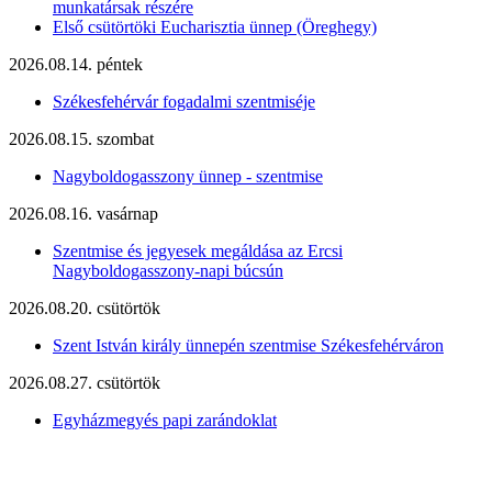
munkatársak részére
Első csütörtöki Eucharisztia ünnep (Öreghegy)
2026.08.14. péntek
Székesfehérvár fogadalmi szentmiséje
2026.08.15. szombat
Nagyboldogasszony ünnep - szentmise
2026.08.16. vasárnap
Szentmise és jegyesek megáldása az Ercsi
Nagyboldogasszony-napi búcsún
2026.08.20. csütörtök
Szent István király ünnepén szentmise Székesfehérváron
2026.08.27. csütörtök
Egyházmegyés papi zarándoklat