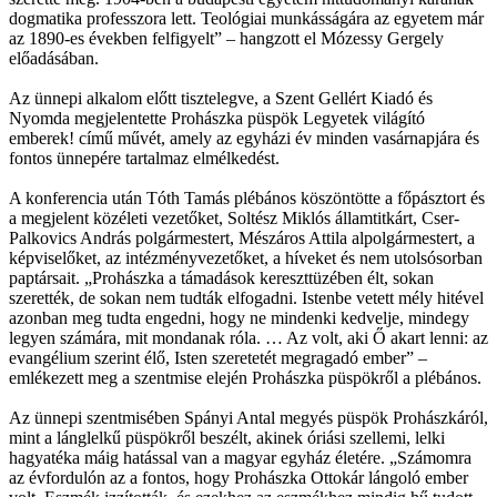
dogmatika professzora lett. Teológiai munkásságára az egyetem már
az 1890-es években felfigyelt” – hangzott el Mózessy Gergely
előadásában.
Az ünnepi alkalom előtt tisztelegve, a Szent Gellért Kiadó és
Nyomda megjelentette Prohászka püspök Legyetek világító
emberek! című művét, amely az egyházi év minden vasárnapjára és
fontos ünnepére tartalmaz elmélkedést.
A konferencia után Tóth Tamás plébános köszöntötte a főpásztort és
a megjelent közéleti vezetőket, Soltész Miklós államtitkárt, Cser-
Palkovics András polgármestert, Mészáros Attila alpolgármestert, a
képviselőket, az intézményvezetőket, a híveket és nem utolsósorban
paptársait. „Prohászka a támadások kereszttüzében élt, sokan
szerették, de sokan nem tudták elfogadni. Istenbe vetett mély hitével
azonban meg tudta engedni, hogy ne mindenki kedvelje, mindegy
legyen számára, mit mondanak róla. … Az volt, aki Ő akart lenni: az
evangélium szerint élő, Isten szeretetét megragadó ember” –
emlékezett meg a szentmise elején Prohászka püspökről a plébános.
Az ünnepi szentmisében Spányi Antal megyés püspök Prohászkáról,
mint a lánglelkű püspökről beszélt, akinek óriási szellemi, lelki
hagyatéka máig hatással van a magyar egyház életére. „Számomra
az évfordulón az a fontos, hogy Prohászka Ottokár lángoló ember