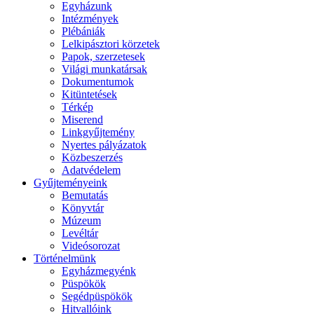
Egyházunk
Intézmények
Plébániák
Lelkipásztori körzetek
Papok, szerzetesek
Világi munkatársak
Dokumentumok
Kitüntetések
Térkép
Miserend
Linkgyűjtemény
Nyertes pályázatok
Közbeszerzés
Adatvédelem
Gyűjteményeink
Bemutatás
Könyvtár
Múzeum
Levéltár
Videósorozat
Történelmünk
Egyházmegyénk
Püspökök
Segédpüspökök
Hitvallóink