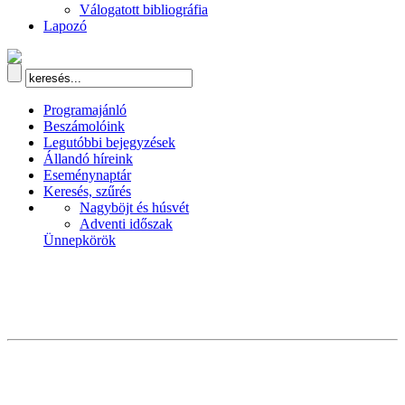
Válogatott bibliográfia
Lapozó
Programajánló
Beszámolóink
Legutóbbi bejegyzések
Állandó híreink
Eseménynaptár
Keresés, szűrés
Nagyböjt és húsvét
Adventi időszak
Ünnepkörök