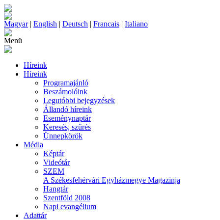
Magyar
|
English
|
Deutsch
|
Francais
|
Italiano
Menü
Híreink
Híreink
Programajánló
Beszámolóink
Legutóbbi bejegyzések
Állandó híreink
Eseménynaptár
Keresés, szűrés
Ünnepkörök
Média
Képtár
Videótár
SZEM
A Székesfehérvári Egyházmegye Magazinja
Hangtár
Szentföld 2008
Napi evangélium
Adattár