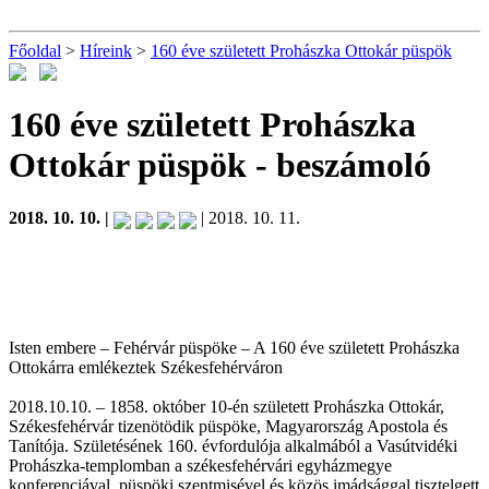
Főoldal
>
Híreink
>
160 éve született Prohászka Ottokár püspök
160 éve született Prohászka
Ottokár püspök
- beszámoló
2018. 10. 10. |
| 2018. 10. 11.
Isten embere – Fehérvár püspöke – A 160 éve született Prohászka
Ottokárra emlékeztek Székesfehérváron
2018.10.10. – 1858. október 10-én született Prohászka Ottokár,
Székesfehérvár tizenötödik püspöke, Magyarország Apostola és
Tanítója. Születésének 160. évfordulója alkalmából a Vasútvidéki
Prohászka-templomban a székesfehérvári egyházmegye
konferenciával, püspöki szentmisével és közös imádsággal tisztelgett