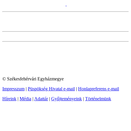
© Székesfehérvári Egyházmegye
Impresszum
|
Püspökség Hivatal e-mail
|
Honlapreferens e-mail
Híreink
|
Média
|
Adattár
|
Gyűjteményeink
|
Történelmünk