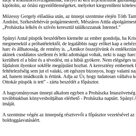
kipótolni, az óriási egyenlőtlenségeket, melyeket kiegyenlíteni kötele
Mózessy Gergely előadása után, az ünnepi szentmise elején Tóth Tamá
Andrást, Székesfehérvár polgármesterét, Mészáros Attila alpolgármeste
„Prohászka lelkén és szívén keresztül találkozzanak Istennel.”
Spányi Antal püspök beszédében kiemelte az ember gondolja, ha Kriszt
megmenekül a próbatételektől, de legalábbis nagy erőket kap a nehéz
harc és állhatosság, de remény is. „Amikor összejövünk és emlékezü
akinek csodálatos szellemi és lelki adottságai voltak, neki is nagy h
kerülheti el a bűnt és a tévedést, mi a hibái gyökere. Nem elégséges ta
fájdalom ilyenkor sokféle megújulást hozhat. A keresztény embernek ker
feltételezéséig sem jut el valaki, ott egészen bizonyos, hogy valam
ad, hanem imádkozik is értünk. Adja az Úr, hogy tudatosan vállalva ke
Ottokár püspök is tett” - zárta beszédét a főpásztor.
A hagyományosan ünnepi alkalom egyben a Prohászka Imaszövetség közös
továbbiakban könyvesboltjában elérhető - Prohászka naptárt. Spányi 
imáját.
A szentmise végén az ünnepség résztvevői a főpásztor vezetésével a
boldoggáavatásáért.