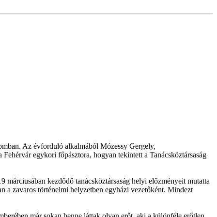
plomban. Az évforduló alkalmából Mózessy Gergely,
ta Fehérvár egykori főpásztora, hogyan tekintett a Tanácsköztársaság
19 márciusában kezdődő tanácsköztársaság helyi előzményeit mutatta
ban a zavaros történelmi helyzetben egyházi vezetőként. Mindezt
mberében már sokan benne láttak olyan erőt, aki a különféle erőtlen