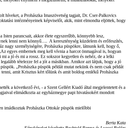
t híveket, a Prohászka Imaszövetség tagjait, Dr. Cser-Palkovics
oktatási intézményeinek képviselőt, akik, mint elmondta eljöttek, hogy
a Isten parancsait, akkor élete egyszerűbb, könnyebb lesz,
ténynek lenni nem könnyű…. A kereszténység küzdelem és erőfeszítés,
z nagy személyiségére, Prohászka püspökre, látnunk kell, hogy ő,
e. „Az egyes embernek meg kell vívnia a harcot önmagával is, hogyan
 mi a jó és mi a rossz. Ez sokszor kegyetlen és nehéz, de a lelki
egalább tételezze fel a jót a másikban. Amikor azt látjuk, hogy a jó
és püspök. „Prohászka püspök példát mutat nekünk és nem csak példát
k tenni, amit Krisztus kért tőlünk és amit boldog emlékű Prohászka
ék a következő évi, - a Szent Gellért Kiadó által megjelentetett és a
tagjaival elimádkozta az egyházmegye papi hivatásokért mondott
ösen imádkoztak Prohászka Ottokár püspök mielőbbi
Berta Kata
Fényképeket készítette Bechtold Panna és Lugosi Balázs