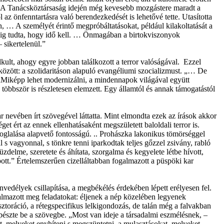
ta. „A Tanácsköztársaság idején még kevesebb mozgástere maradt a
az önfenntartásra való berendezkedését is lehetővé tette. Utasította
, … A személyét érintő megpróbáltatásokat, például kilakoltatását a
edig tudta, hogy idő kell. … Önmagában a birtokviszonyok
 sikertelenül.”
kult, ahogy egyre jobban találkozott a terror valóságával. Ezzel
 között: a szolidaritáson alapuló evangéliumi szocializmust. „… De
 „Miképp lehet modernizálni, a mindennapok világával együtt
 többször is részletesen elemzett. Egy államtól és annak támogatástól
nevében írt szövegével láttatta. Mint elmondta ezek az írások akkor
get ért az ennek ellenhatásaként megszületett baloldali terror is.
foglalása alapvető fontosságú. .. Prohászka lakonikus tömörséggel
 s vagyonnal, s tönkre tenni iparkodtak teljes gőzzel zsivány, rabló
zdelme, szeretete és áhítata, szorgalma és kegyelete létbe hívott,
opott.” Értelemszerűen cizelláltabban fogalmazott a püspöki kar
edélyek csillapítása, a megbékélés érdekében lépett erélyesen fel.
almazott meg feladatokat: éljenek a nép közelében legyenek
toráció, a rétegspecifikus lelkigondozás, de talán még a falvakban
észte be a szövegbe. „Most van ideje a társadalmi eszmélésnek, –
eit, melyeket enyhíteni s megszüntetni, a mulasztásokat, melyeket