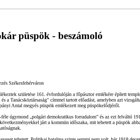
tokár püspök
- beszámoló
ezés Székesfehérváron
lékeztek születése 161. évfordulóján a főpásztor emlékére épített tem
 és a Tanácsköztársaság" címmel tartott előadást, amelyben azt vizsgál
pányi Antal megyés püspök emlékezett meg püspökelődjéről.
-féle úgymond „polgári demokratikus forradalom” és az ezt felváltó 19
lyen következményekkel járt a kommün időszaka, mit tehetett a püspök ab
gatóságnak.
veset tehetett. Politikai hatalma szinte semmi nem volt, bár 1918 dece