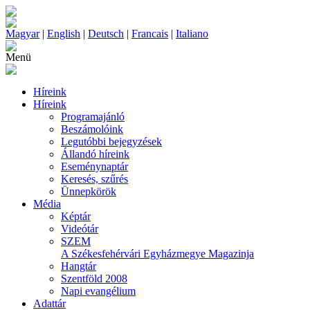
Magyar
|
English
|
Deutsch
|
Francais
|
Italiano
Menü
Híreink
Híreink
Programajánló
Beszámolóink
Legutóbbi bejegyzések
Állandó híreink
Eseménynaptár
Keresés, szűrés
Ünnepkörök
Média
Képtár
Videótár
SZEM
A Székesfehérvári Egyházmegye Magazinja
Hangtár
Szentföld 2008
Napi evangélium
Adattár