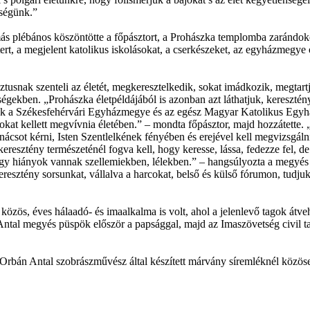
sségünk.”
s plébános köszöntötte a főpásztort, a Prohászka templomba zarándokol
rt, a megjelent katolikus iskolásokat, a cserkészeket, az egyházmegye 
usnak szenteli az életét, megkeresztelkedik, sokat imádkozik, megtartj
ségekben. „Prohászka életpéldájából is azonban azt láthatjuk, keresz
nk a Székesfehérvári Egyházmegye és az egész Magyar Katolikus Egyhá
arcokat kellett megvívnia életében.” – mondta főpásztor, majd hozzátett
nácsot kérni, Isten Szentlelkének fényében és erejével kell megvizsgálni
esztény természeténél fogva kell, hogy keresse, lássa, fedezze fel, de l
i nagy hiányok vannak szellemiekben, lélekben.” – hangsúlyozta a megy
resztény sorsunkat, vállalva a harcokat, belső és külső fórumon, tudju
, éves hálaadó- és imaalkalma is volt, ahol a jelenlevő tagok átvehett
Antal megyés püspök először a papsággal, majd az Imaszövetség civil 
z Orbán Antal szobrászművész által készített márvány síremléknél köz