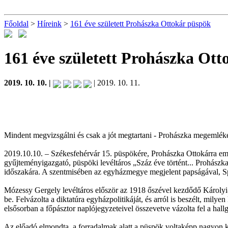
Főoldal
>
Híreink
>
161 éve született Prohászka Ottokár püspök
161 éve született Prohászka Ot
2019. 10. 10. |
| 2019. 10. 11.
Mindent megvizsgálni és csak a jót megtartani - Prohászka megemlék
2019.10.10. – Székesfehérvár 15. püspökére, Prohászka Ottokárra em
gyűjteményigazgató, püspöki levéltáros „Száz éve történt... Prohászka
időszakára. A szentmisében az egyházmegye megjelent papságával, S
Mózessy Gergely levéltáros először az 1918 őszével kezdődő Károlyi
be. Felvázolta a diktatúra egyházpolitikáját, és arról is beszélt, mi
elsősorban a főpásztor naplójegyzeteivel összevetve vázolta fel a hall
Az előadó elmondta, a forradalmak alatt a püspök voltaképp nagyon ke