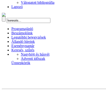
Válogatott bibliográfia
Lapozó
Programajánló
Beszámolóink
Legutóbbi bejegyzések
Állandó híreink
Eseménynaptár
Keresés, szűrés
Nagyböjt és húsvét
Adventi időszak
Ünnepkörök