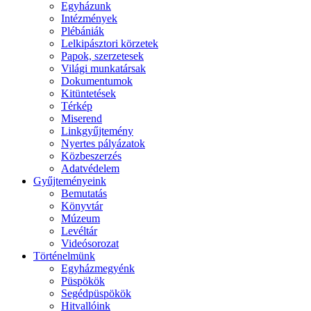
Egyházunk
Intézmények
Plébániák
Lelkipásztori körzetek
Papok, szerzetesek
Világi munkatársak
Dokumentumok
Kitüntetések
Térkép
Miserend
Linkgyűjtemény
Nyertes pályázatok
Közbeszerzés
Adatvédelem
Gyűjteményeink
Bemutatás
Könyvtár
Múzeum
Levéltár
Videósorozat
Történelmünk
Egyházmegyénk
Püspökök
Segédpüspökök
Hitvallóink