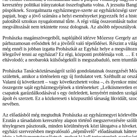
keresztény politikai irányzatokat összefoghatta volna. A jezsuita Ban
püspöknek. Szorgalmazta egyházmegye-szerte az egyházközségi szervezet
papjait, hogy a jövő számára a helyi eseményeket jegyezzék fel a his
palotából sztoikus nyugalommal tűrte. A régi világ összeomlását tudo
megváltozását nem tekintette rossz dolognak. Az alsóbb néposztályok f
Prohászka magánszövegeiből, naplójából idézve Mózessy Gergely azt érz
párhuzamosan erősödtek fel a jövőről való tépelődései. Részint a vilá
még ennél is jobban izgatta Prohászkát az Egyház helye a megváltozni
lélegzővé tenni az egyházat? Ez régi, központi problémája volt. … E t
eltávolodó; a neobarokk külsőségektől is megszabaduló, nem triumfál
Prohászka Tanácsköztársaságról szóló gondolatainak összegzését Móze
születtek, amikor a történelem egy új fordulatot vett. Széthullt az ors
Valami új következett – vagy következhetett volna –, és ilyenkor mind
összegezte saját egyházmegyéjének a történeteket: „Lelkiismeretlen emb
csapatok garázdálkodásával s egy önfeledett, kenyérért minden szolgála
ápolt és szerzett. Ez a közkereseti s közpusztító társaság likvidált, s
nevében.
Az előadásból még megtudtuk Prohászka az egyházmegyei körlevélben si
Ezután a társadalom keresztény alapon történő megszervezésére szólít
ténylegesen pásztoraik, minden körülmények közt látogatva a híveket
egyházi szervezésben megvalósuló „népművelő” előadásainak háttere i
ideje a lelkiismeretvizsgálatnak, melyet ki kell terjesztenünk gazdaság