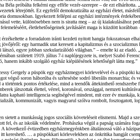
gha Béla próbálta felkérni egy efféle vezér-szerepre – de ezt elhárítot
ek létrejöttét. Ez egyfelől demokratizálta az egyházi életet, másfelől 
toria domusokban. Igyekezett fellépni az egyházi intézmények érdekében
másul vette, különösebben nem is siratta meg – az új kialakulásához p
elemeléséért, életlehetőségeinek javításáért maga is küzdött korábban –
ékeltette a forradalom iránti kezdeti nyitott hangja fokozatosan elhal
g jövőjéről: egy harmadik utat keresett a kapitalizmus és a szocializmus
 látszó, egyre jobban szekularizálódó világban.” – emelte ki az eladó.
émában született 1919. július 7-i naplójegyzete is, melyet Szabó Ferenc
ó, hanem inkább szolgáló egyház kiépülésének lehetőségét látta meg.”
ssy Gergely a püspök egy egyházmegyei körlevelével és a püspöki kar 
zágot végső soron háborúba és szétesésbe sodró liberális monarchia; és vé
 a történtek pontos értékelése, mind a teendők áttekinthető rendszerbe 
erek játszottak élettel, vérrel, koronával, országgal, nemzeti kultúrával
tra kapható intelligencia segítségével mindent, mit ezer év munkája, kü
zocializált, kommunizált, vagyis magyarul szólva rombolt, fosztogatott, l
etett a munkásság jogos szociális követeléseit elismerni. Majd a szenv
ott fel, és az iskolák védelmére. Prohászka végül a papság számára fog
. A következő évtizedben egyházmegyénkben általánossá váló a házipasz
tt kereshető. … a püspökkari körlevelekben az önkritika hangját csemp
i s polgári életünkre, hogy fölismerjük a bajokat s az élet kegyetlenség