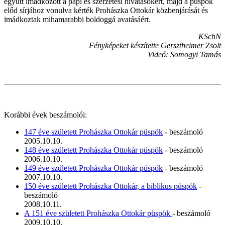
együtt imádkozott a papi és szerzetesi hivatásokért, majd a püspök
előd sírjához vonulva kérték Prohászka Ottokár közbenjárását és
imádkoztak mihamarabbi boldoggá avatásáért.
KSchN
Fényképeket készítette Gersztheimer Zsolt
Videó: Somogyi Tamás
Korábbi évek beszámolói:
147 éve született Prohászka Ottokár püspök
- beszámoló
2005.10.10.
148 éve született Prohászka Ottokár püspök
- beszámoló
2006.10.10.
149 éve született Prohászka Ottokár püspök
- beszámoló
2007.10.10.
150 éve született Prohászka Ottokár, a biblikus püspök
-
beszámoló
2008.10.11.
A 151 éve született Prohászka Ottokár püspök
- beszámoló
2009.10.10.