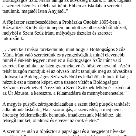
Boldogságos Szűz Mária tanítja az üdvösség titkára. E titok foglalta
a szeretet Isten és a felebarát iránt. Ebben az iskolában szeretni
tanulunk, magától Isten Anyjától.”
A főpásztor szentbeszédében a Prohászka Ottokár 1895-ben a
Rózsafüzér Királynője ünnepén mondott szentbeszédéből idézett,
melyből a Szent Szűz iránti mélységes tisztelet és szeretet
tükröződik.
„…nem kell másra törekednünk, mint hogy a Boldogságos Szűz
Mária iránt való szeretetünk és gyengédségünk minél elevenebb,
minél élénkebb legyen; mert ez a Boldogságos Szűz iránt való
szeretet fog minket az Isten gyermekeivé és hőseivé nevelni. Azért
tehát buzgón mondjuk el az olvasó-imát; tanuljuk meg az olvasóban
kiolvasni a Boldogságos Szűz szívéből és lelkéből a hitnek titkait;
nézzük ezt a tizenöt képet, ezt a tizenöt víziót a Boldogságos
Szűznek érzelmeivel. Nézzünk a Szent Szűznek lelkén és szívén át
az Úr Jézusra, a keresztre, a feltámadásra és mennybemenetelre.”
A megyés püspök zárógondolataiban a szent életű püspök tanítását
adta útmutatásként: „Ha a szorongás, a szenvedés, a meg nem
értettség felülemelkedik bennünk, imádkozzunk Máriához, aki
felsegít minket, oltalmaz és elvezet az örök életre.”
A szentmise után a főpásztor a papsággal és a megjelent hívekkel