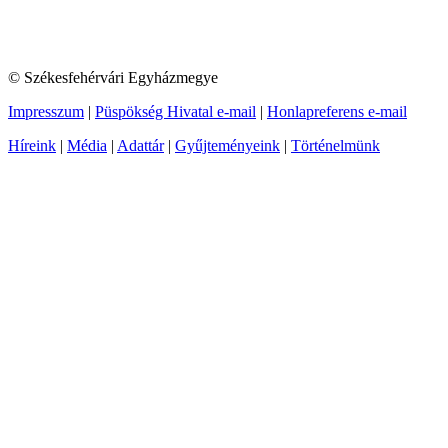
© Székesfehérvári Egyházmegye
Impresszum
|
Püspökség Hivatal e-mail
|
Honlapreferens e-mail
Híreink
|
Média
|
Adattár
|
Gyűjteményeink
|
Történelmünk