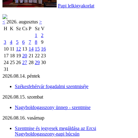
Papi lelkigyakorlat
<
2026. augusztus
>
H
K
Sz
Cs
P
Sz
V
1
2
3
4
5
6
7
8
9
10
11
12
13
14
15
16
17
18
19
20
21
22
23
24
25
26
27
28
29
30
31
2026.08.14. péntek
Székesfehérvár fogadalmi szentmiséje
2026.08.15. szombat
Nagyboldogasszony ünnep - szentmise
2026.08.16. vasárnap
Szentmise és jegyesek megáldása az Ercsi
Nagyboldogasszony-napi búcsún