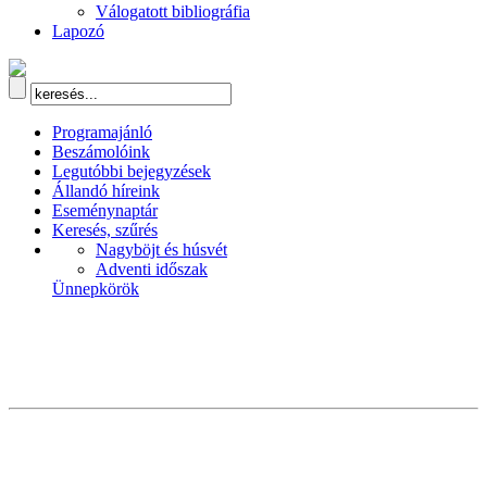
Válogatott bibliográfia
Lapozó
Programajánló
Beszámolóink
Legutóbbi bejegyzések
Állandó híreink
Eseménynaptár
Keresés, szűrés
Nagyböjt és húsvét
Adventi időszak
Ünnepkörök