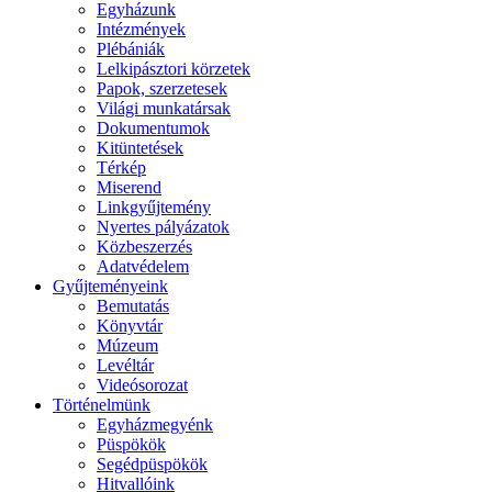
Egyházunk
Intézmények
Plébániák
Lelkipásztori körzetek
Papok, szerzetesek
Világi munkatársak
Dokumentumok
Kitüntetések
Térkép
Miserend
Linkgyűjtemény
Nyertes pályázatok
Közbeszerzés
Adatvédelem
Gyűjteményeink
Bemutatás
Könyvtár
Múzeum
Levéltár
Videósorozat
Történelmünk
Egyházmegyénk
Püspökök
Segédpüspökök
Hitvallóink