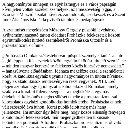
A hagyományos ünnepen az egyházmegye és a város papságán
kívül jelen voltak közéleti személyek, az Imaszövetség tagjai, a
Szociális Missziótársulat nővérei, zarándokok, cserkészek és a Szent
Imre Általános iskolát képviselő tanulók és pedagógusok.
A szentmisét megelőzően Mózessy Gergely püspöki levéltáros,
gyűjteményigazgató tartott előadást Prohászka felekezetek közötti
együttműködést hirdető szemléletéről Prohászka Ottokár és a
protestantizmus címmel.
„Prohászka Ottokár székesfehérvári püspök személye, tanítása – de
legfőképpen a felekezetek közötti együttműködést hirdető szemlélete
– minden magyar keresztény felekezet közös kincsévé nemesedett.”
– hangsúlyozta előadásában. Idehaza megelőzte ezzel a szemlélettel
korát. A katolikus egyház ugyanis hagyományosan tiltotta híveinek,
hogy az akatolikusok rendezvényein részt vegyenek. XIII. Leó
idején azonban egy új irányzat is kibontakozott Rómában, amely –
szakítva a korábbi fölényességgel – a megbékélést, egymás
értékeinek kölcsönös megbecsülését emelte a protestantizmussal
kapcsolatos egyházi gondolkodás homlokterébe. Prohászka ennek
vált szószólójává itthon. Korai publikációit még más hang
jellemezte, ám amikor úgy ítélte meg, hogy közös ellenség fenyegeti
a különböző felekezeteket, már megengedhetetlen luxusnak
tekintette a polémiát. A fordulat Prohászka protestantizmusról való
gondolkodásában aktív politizálásával egy időben állt be.