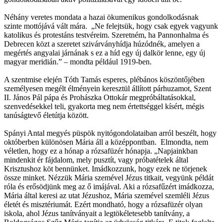
Néhány veretes mondata a hazai ökumenikus gondolkodásnak
szinte mottójává vált mára. „Ne felejtsük, hogy csak egyek vagyunk
katolikus és protestáns testvéreim. Szeretném, ha Pannonhalma és
Debrecen közt a szeretet szivárványhídja húzódnék, amelyen a
megértés angyalai járnának s ez a híd egy új dalkör lenne, egy új
magyar meridián.” – mondta például 1919-ben.
A szentmise elején Tóth Tamás esperes, plébános köszöntőjében
személyesen megélt élményein keresztül állított párhuzamot, Szent
II. János Pál pápa és Prohászka Ottokár megpróbáltatásokkal,
szenvedésekkel teli, gyakorta meg nem értettséggel kísért, mégis
tanúságtevő életútja között.
Spányi Antal megyés püspök nyitógondolataiban arról beszélt, hogy
októberben különösen Mária áll a középpontban. Elmondta, nem
véletlen, hogy ez a hónap a rózsafüzér hónapja. „Napjainkban
mindenkit ér fájdalom, mely pusztít, vagy próbatételek által
Krisztushoz köt bennünket. Imádkozzunk, hogy ezek ne törjenek
össze minket. Nézzük Mária szemével Jézus titkait, vegyünk példát
róla és erősödjünk meg az ő imájával. Aki a rózsafűzért imádkozza,
Mária által keresi az utat Jézushoz, Mária szemével szemléli Jézus
életét és misztériumát. Ezért mondható, hogy a rózsafüzér olyan
iskola, ahol Jézus tanítványait a legtökéletesebb tanítvány, a