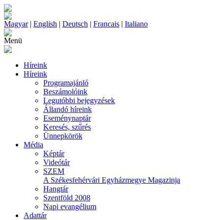
Magyar
|
English
|
Deutsch
|
Francais
|
Italiano
Menü
Híreink
Híreink
Programajánló
Beszámolóink
Legutóbbi bejegyzések
Állandó híreink
Eseménynaptár
Keresés, szűrés
Ünnepkörök
Média
Képtár
Videótár
SZEM
A Székesfehérvári Egyházmegye Magazinja
Hangtár
Szentföld 2008
Napi evangélium
Adattár