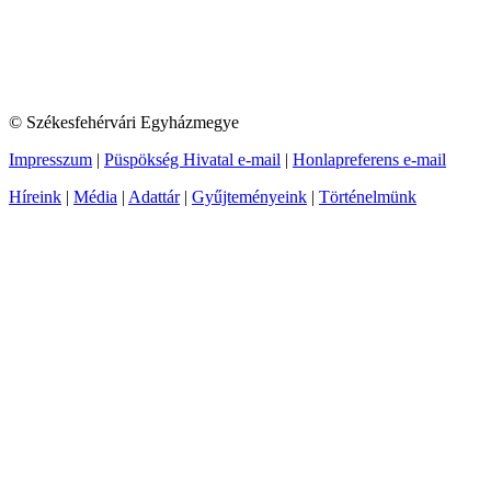
© Székesfehérvári Egyházmegye
Impresszum
|
Püspökség Hivatal e-mail
|
Honlapreferens e-mail
Híreink
|
Média
|
Adattár
|
Gyűjteményeink
|
Történelmünk