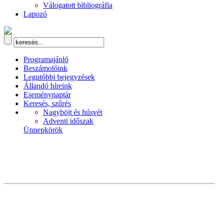
Válogatott bibliográfia
Lapozó
Programajánló
Beszámolóink
Legutóbbi bejegyzések
Állandó híreink
Eseménynaptár
Keresés, szűrés
Nagyböjt és húsvét
Adventi időszak
Ünnepkörök