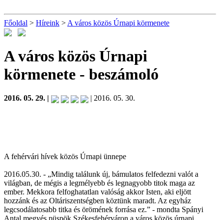
Főoldal
>
Híreink
>
A város közös Úrnapi körmenete
A város közös Úrnapi
körmenete
- beszámoló
2016. 05. 29. |
| 2016. 05. 30.
A fehérvári hívek közös Úrnapi ünnepe
2016.05.30. - „Mindig találunk új, bámulatos felfedezni valót a
világban, de mégis a legmélyebb és legnagyobb titok maga az
ember. Mekkora felfoghatatlan valóság akkor Isten, aki eljött
hozzánk és az Oltáriszentségben köztünk maradt. Az egyház
legcsodálatosabb titka és örömének forrása ez.” - mondta Spányi
Antal megyés püspök Székesfehérváron a város közös úrnapi