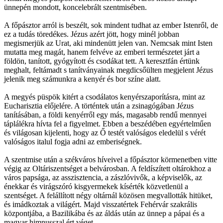
ünnepén mondott, koncelebrált szentmisében.
A főpásztor arról is beszélt, sok mindent tudhat az ember Istenről, de
ez a tudás töredékes. Jézus azért jött, hogy minél jobban
megismerjük az Urat, aki mindenütt jelen van. Nemcsak mint Isten
mutatta meg magát, hanem felvéve az emberi természetet járt a
földön, tanított, gyógyított és csodákat tett. A keresztfán értünk
meghalt, feltámadt s tanítványainak megdicsőülten megjelent Jézus
jelenik meg számunkra a kenyér és bor színe alatt.
A megyés püspök kitért a csodálatos kenyérszaporításra, mint az
Eucharisztia előjelére. A történtek után a zsinagógában Jézus
tanításában, a földi kenyérről egy más, magasabb rendű mennyei
táplálékra hívta fel a figyelmet. Ebben a beszédében egyértelműen
és világosan kijelenti, hogy az Ő testét valóságos eledelül s vérét
valóságos italul fogja adni az emberiségnek.
A szentmise után a székváros híveivel a főpásztor körmenetben vitte
végig az Oltáriszentséget a belvárosban. A feldíszített oltárokhoz a
város papsága, az asszisztencia, a zászlóvivők, a képviselők, az
énekkar és virágszóró kisgyermekek kísérték közvetlenül a
szentséget. A felállított négy oltárnál közösen megvallották hitüket,
és imádkoztak a világért. Majd visszatértek Fehérvár szakrális
központjába, a Bazilikába és az áldás után az ünnep a pápai és a
magyar himnusszal ért véget.