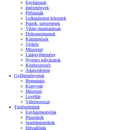
Egyházunk
Intézmények
Plébániák
Lelkipásztori körzetek
Papok, szerzetesek
Világi munkatársak
Dokumentumok
Kitüntetések
Térkép
Miserend
Linkgyűjtemény
Nyertes pályázatok
Közbeszerzés
Adatvédelem
Gyűjteményeink
Bemutatás
Könyvtár
Múzeum
Levéltár
Videósorozat
Történelmünk
Egyházmegyénk
Püspökök
Segédpüspökök
Hitvallóink