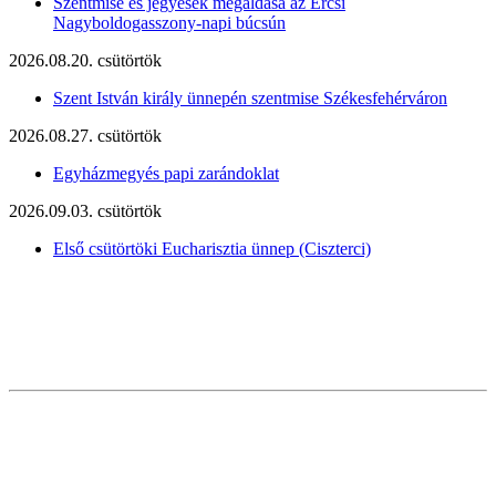
Szentmise és jegyesek megáldása az Ercsi
Nagyboldogasszony-napi búcsún
2026.08.20. csütörtök
Szent István király ünnepén szentmise Székesfehérváron
2026.08.27. csütörtök
Egyházmegyés papi zarándoklat
2026.09.03. csütörtök
Első csütörtöki Eucharisztia ünnep (Ciszterci)