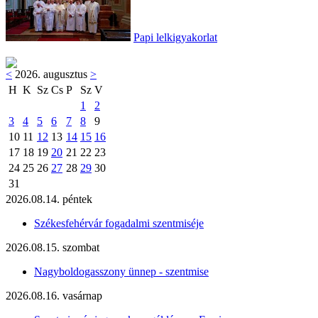
Papi lelkigyakorlat
<
2026. augusztus
>
H
K
Sz
Cs
P
Sz
V
1
2
3
4
5
6
7
8
9
10
11
12
13
14
15
16
17
18
19
20
21
22
23
24
25
26
27
28
29
30
31
2026.08.14. péntek
Székesfehérvár fogadalmi szentmiséje
2026.08.15. szombat
Nagyboldogasszony ünnep - szentmise
2026.08.16. vasárnap