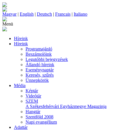
Magyar
|
English
|
Deutsch
|
Francais
|
Italiano
Menü
Híreink
Híreink
Programajánló
Beszámolóink
Legutóbbi bejegyzések
Állandó híreink
Eseménynaptár
Keresés, szűrés
Ünnepkörök
Média
Képtár
Videótár
SZEM
A Székesfehérvári Egyházmegye Magazinja
Hangtár
Szentföld 2008
Napi evangélium
Adattár