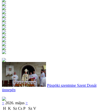
Püspöki szentmise Szent Donát
ünnepén
<
2026. május
>
H
K
Sz
Cs
P
Sz
V