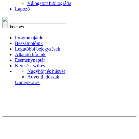
Válogatott bibliográfia
Lapozó
Programajánló
Beszámolóink
Legutóbbi bejegyzések
Állandó híreink
Eseménynaptár
Keresés, szűrés
Nagyböjt és húsvét
Adventi időszak
Ünnepkörök