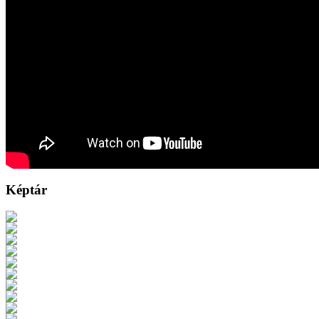
Képtár