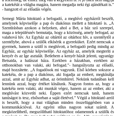
a katekétát a világba magára, hanem megadja neki égi ajándékait is.”
- hangzott el az előadás végén.
Semegi Mária hitoktató a befogadó, a meghívó egyházról beszélt,
amelynek képviselője a pap és diakónus mellett a hitoktató is. „A
Szentírásban azokon a helyeken, ahol a Bet, a ház szó szerepel,
maga a településnév bemutatja, hogy a közösség, amely befogad, az
valahová hív. Az Egyház az oltártól az oltárhoz hív, a szentélytől a
szentélybe, ahová a szülők elkísérik a gyereküket. Ezért nemcsak a
gyermek, hanem a szülő is meghívott, a befogadó pedig mindig az
Egyház, az egyház képviselője. Az egyház az, amelyik megteríti a
kenyér és az Ige asztalát. Betlehem a kenyér házát jelenti, ugyanígy
Betsaida, a halászat háza. Ezekben a házakban, ezekben az
otthonokban van valaki, aki befogad.”- hangsúlyozta az előadó,
majd hozzátette. „A fogadósok mi vagyunk. Első körben sokszor a
katekéta, de a pap a diakónus, aki fogadja az embert, megkínálja
azzal, amit az Egyház adhat, az örömhírrel. Nekünk tudatában kell
lennünk azzal, hogy értéket kínálunk. Nagyon fontos az, hogy a
katekéta nem valaki, aki munkát végez, hanem az az ember, aki a
meghívást közvetíti neki. Éppen ezért nemcsak tanít, hanem
tanúságot is tesz, elsősorban a saját életével.” Végül a hitoktató arról
is beszélt, hogy a mai világban minden összefüggésben van a
kommunikációval. Az egyéni stílus nagyon sokat számít. A
megközelíthető, megszólítható hitoktatóhoz odamennek a szülők és