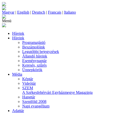
Magyar
|
English
|
Deutsch
|
Francais
|
Italiano
Menü
Híreink
Híreink
Programajánló
Beszámolóink
Legutóbbi bejegyzések
Állandó híreink
Eseménynaptár
Keresés, szűrés
Ünnepkörök
Média
Képtár
Videótár
SZEM
A Székesfehérvári Egyházmegye Magazinja
Hangtár
Szentföld 2008
Napi evangélium
Adattár