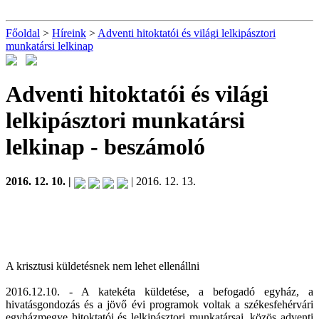
Főoldal
>
Híreink
>
Adventi hitoktatói és világi lelkipásztori
munkatársi lelkinap
Adventi hitoktatói és világi
lelkipásztori munkatársi
lelkinap
- beszámoló
2016. 12. 10. |
| 2016. 12. 13.
A krisztusi küldetésnek nem lehet ellenállni
2016.12.10. - A katekéta küldetése, a befogadó egyház, a
hivatásgondozás és a jövő évi programok voltak a székesfehérvári
egyházmegye hitoktatói és lelkipásztori munkatársai, közös adventi