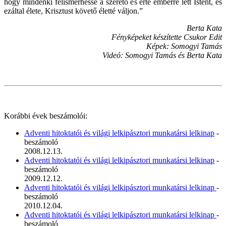
hogy mindenki felismerhesse a szerető és érte emberré lett Istent, és
ezáltal élete, Krisztust követő életté váljon.”
Berta Kata
Fényképeket készítette Csukor Edit
Képek: Somogyi Tamás
Videó: Somogyi Tamás és Berta Kata
Korábbi évek beszámolói:
Adventi hitoktatói és világi lelkipásztori munkatársi lelkinap
-
beszámoló
2008.12.13.
Adventi hitoktatói és világi lelkipásztori munkatársi lelkinap
-
beszámoló
2009.12.12.
Adventi hitoktatói és világi lelkipásztori munkatársi lelkinap
-
beszámoló
2010.12.04.
Adventi hitoktatói és világi lelkipásztori munkatársi lelkinap
-
beszámoló