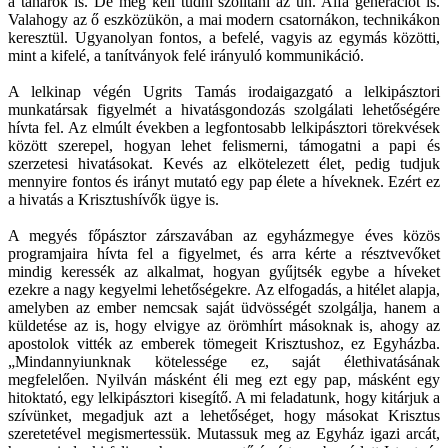
a tanárok is. De meg kell tudni szólítani az ún. Alfa generációt is.
Valahogy az ő eszközükön, a mai modern csatornákon, technikákon
keresztül. Ugyanolyan fontos, a befelé, vagyis az egymás közötti,
mint a kifelé, a tanítványok felé irányuló kommunikáció.
A lelkinap végén Ugrits Tamás irodaigazgató a lelkipásztori
munkatársak figyelmét a hivatásgondozás szolgálati lehetőségére
hívta fel. Az elmúlt években a legfontosabb lelkipásztori törekvések
között szerepel, hogyan lehet felismerni, támogatni a papi és
szerzetesi hivatásokat. Kevés az elkötelezett élet, pedig tudjuk
mennyire fontos és irányt mutató egy pap élete a híveknek. Ezért ez
a hivatás a Krisztushívők ügye is.
A megyés főpásztor zárszavában az egyházmegye éves közös
programjaira hívta fel a figyelmet, és arra kérte a résztvevőket
mindig keressék az alkalmat, hogyan gyűjtsék egybe a híveket
ezekre a nagy kegyelmi lehetőségekre. Az elfogadás, a hitélet alapja,
amelyben az ember nemcsak saját üdvösségét szolgálja, hanem a
küldetése az is, hogy elvigye az örömhírt másoknak is, ahogy az
apostolok vitték az emberek tömegeit Krisztushoz, ez Egyházba.
„Mindannyiunknak kötelessége ez, saját élethivatásának
megfelelően. Nyilván másként éli meg ezt egy pap, másként egy
hitoktató, egy lelkipásztori kisegítő. A mi feladatunk, hogy kitárjuk a
szívünket, megadjuk azt a lehetőséget, hogy másokat Krisztus
szeretetével megismertessük. Mutassuk meg az Egyház igazi arcát,