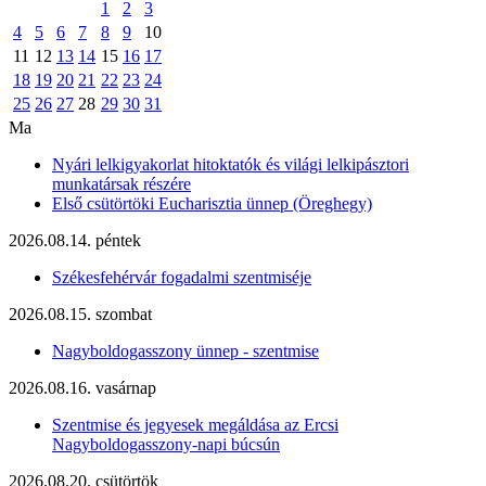
1
2
3
4
5
6
7
8
9
10
11
12
13
14
15
16
17
18
19
20
21
22
23
24
25
26
27
28
29
30
31
Ma
Nyári lelkigyakorlat hitoktatók és világi lelkipásztori
munkatársak részére
Első csütörtöki Eucharisztia ünnep (Öreghegy)
2026.08.14. péntek
Székesfehérvár fogadalmi szentmiséje
2026.08.15. szombat
Nagyboldogasszony ünnep - szentmise
2026.08.16. vasárnap
Szentmise és jegyesek megáldása az Ercsi
Nagyboldogasszony-napi búcsún
2026.08.20. csütörtök