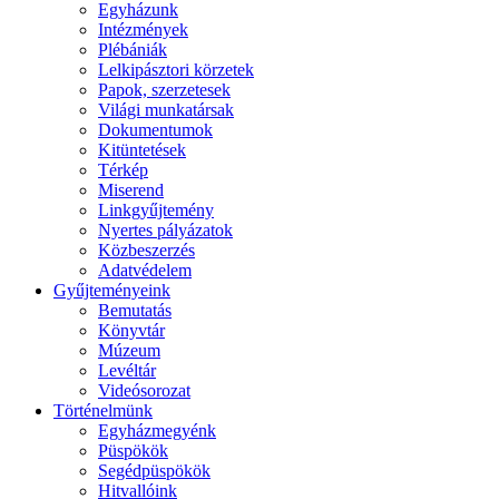
Egyházunk
Intézmények
Plébániák
Lelkipásztori körzetek
Papok, szerzetesek
Világi munkatársak
Dokumentumok
Kitüntetések
Térkép
Miserend
Linkgyűjtemény
Nyertes pályázatok
Közbeszerzés
Adatvédelem
Gyűjteményeink
Bemutatás
Könyvtár
Múzeum
Levéltár
Videósorozat
Történelmünk
Egyházmegyénk
Püspökök
Segédpüspökök
Hitvallóink