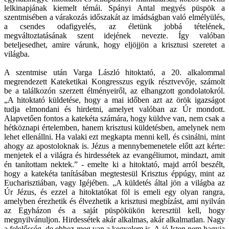
lelkinapjának kiemelt témái. Spányi Antal megyés püspök a
szentmisében a várakozás időszakát az imádságban való elmélyülés,
a csendes odafigyelés, az életünk jobbá tételének,
megváltoztatásának szent idejének nevezte. Így valóban
beteljesedhet, amire várunk, hogy eljöjjön a krisztusi szeretet a
világba.
A szentmise után Varga László hitoktató, a 20. alkalommal
megrendezett Kateketikai Kongresszus egyik résztvevője, számolt
be a találkozón szerzett élményeiről, az elhangzott gondolatokról.
„A hitoktató küldetése, hogy a mai időben azt az örök igazságot
tudja elmondani és hirdetni, amelyet valóban az Úr mondott.
Alapvetően fontos a katekéta számára, hogy küldve van, nem csak a
hétköznapi értelemben, hanem krisztusi küldetésben, amelynek nem
lehet ellenállni. Ha valaki ezt megkapta menni kell, és csinálni, mint
ahogy az apostoloknak is. Jézus a mennybemenetele előtt azt kérte:
menjetek el a világra és hirdessétek az evangéliumot, mindazt, amit
én tanítottam nektek.” - emelte ki a hitoktató, majd arról beszélt,
hogy a katekéta tanításában megtestesül Krisztus éppúgy, mint az
Eucharisztiában, vagy Igéjében. „A küldetés által jön a világba az
Úr Jézus, és ezzel a hitoktatókat föl is emeli egy olyan rangra,
amelyben érezhetik és élvezhetik a krisztusi megbízást, ami nyilván
az Egyházon és a saját püspökükön keresztül kell, hogy
megnyilvánuljon. Hirdessétek akár alkalmas, akár alkalmatlan. Nagy
a felelősség, de ehhez meg van a kegyelem is. A jó Isten nem hagyja