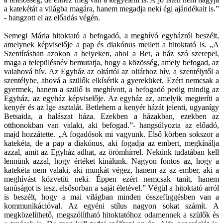
a katekétát a világba magára, hanem megadja neki égi ajándékait is.”
- hangzott el az előadás végén.
Semegi Mária hitoktató a befogadó, a meghívó egyházról beszélt,
amelynek képviselője a pap és diakónus mellett a hitoktató is. „A
Szentírásban azokon a helyeken, ahol a Bet, a ház szó szerepel,
maga a településnév bemutatja, hogy a közösség, amely befogad, az
valahová hív. Az Egyház az oltártól az oltárhoz hív, a szentélytől a
szentélybe, ahová a szülők elkísérik a gyereküket. Ezért nemcsak a
gyermek, hanem a szülő is meghívott, a befogadó pedig mindig az
Egyház, az egyház képviselője. Az egyház az, amelyik megteríti a
kenyér és az Ige asztalát. Betlehem a kenyér házát jelenti, ugyanígy
Betsaida, a halászat háza. Ezekben a házakban, ezekben az
otthonokban van valaki, aki befogad.”- hangsúlyozta az előadó,
majd hozzátette. „A fogadósok mi vagyunk. Első körben sokszor a
katekéta, de a pap a diakónus, aki fogadja az embert, megkínálja
azzal, amit az Egyház adhat, az örömhírrel. Nekünk tudatában kell
lennünk azzal, hogy értéket kínálunk. Nagyon fontos az, hogy a
katekéta nem valaki, aki munkát végez, hanem az az ember, aki a
meghívást közvetíti neki. Éppen ezért nemcsak tanít, hanem
tanúságot is tesz, elsősorban a saját életével.” Végül a hitoktató arról
is beszélt, hogy a mai világban minden összefüggésben van a
kommunikációval. Az egyéni stílus nagyon sokat számít. A
megközelíthető, megszólítható hitoktatóhoz odamennek a szülők és