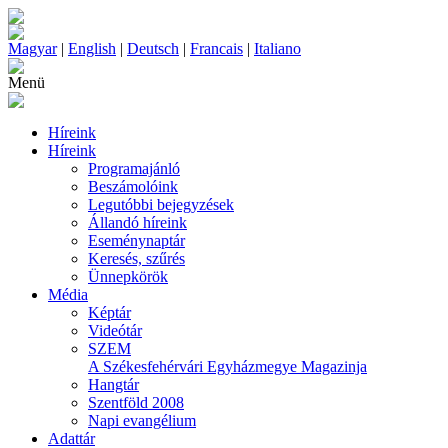
Magyar
|
English
|
Deutsch
|
Francais
|
Italiano
Menü
Híreink
Híreink
Programajánló
Beszámolóink
Legutóbbi bejegyzések
Állandó híreink
Eseménynaptár
Keresés, szűrés
Ünnepkörök
Média
Képtár
Videótár
SZEM
A Székesfehérvári Egyházmegye Magazinja
Hangtár
Szentföld 2008
Napi evangélium
Adattár