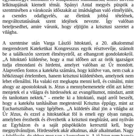
lelkinapjának kiemelt témái. Spányi Antal megyés püspök a
szentmisében a várakozás időszakát az imádságban való elmélyülés,
a csendes odafigyelés, az életünk jobbá tételének,
megváltoztatásának szent idejének nevezte. Így valóban
beteljesedhet, amire várunk, hogy eljöjjön a krisztusi szeretet a
világba.
A szentmise után Varga László hitoktató, a 20. alkalommal
megrendezett Kateketikai Kongresszus egyik résztvevője, számolt
be a találkozón szerzett élményeiről, az elhangzott gondolatokról.
„A hitoktató küldetése, hogy a mai időben azt az örök igazságot
tudja elmondani és hirdetni, amelyet valóban az Úr mondott.
Alapvetően fontos a katekéta számára, hogy küldve van, nem csak a
hétköznapi értelemben, hanem krisztusi küldetésben, amelynek nem
lehet ellenállni. Ha valaki ezt megkapta menni kell, és csinálni, mint
ahogy az apostoloknak is. Jézus a mennybemenetele előtt azt kérte:
menjetek el a világra és hirdessétek az evangéliumot, mindazt, amit
én tanítottam nektek.” - emelte ki a hitoktató, majd arról beszélt,
hogy a katekéta tanításában megtestesül Krisztus éppúgy, mint az
Eucharisztiában, vagy Igéjében. „A küldetés által jön a világba az
Úr Jézus, és ezzel a hitoktatókat föl is emeli egy olyan rangra,
amelyben érezhetik és élvezhetik a krisztusi megbízást, ami nyilván
az Egyházon és a saját püspökükön keresztül kell, hogy
megnyilvánuljon. Hirdessétek akár alkalmas, akár alkalmatlan. Nagy
a felelősség, de ehhez meg van a kegyelem is. A jó Isten nem hagyja