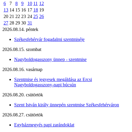
6
7
8
9
10
11
12
13
14
15
16
17
18
19
20
21
22
23
24
25
26
27
28
29
30
31
2026.08.14. péntek
Székesfehérvár fogadalmi szentmiséje
2026.08.15. szombat
Nagyboldogasszony ünnep - szentmise
2026.08.16. vasárnap
Szentmise és jegyesek megáldása az Ercsi
Nagyboldogasszony-napi búcsún
2026.08.20. csütörtök
Szent István király ünnepén szentmise Székesfehérváron
2026.08.27. csütörtök
Egyházmegyés papi zarándoklat