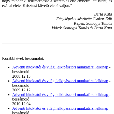
hogy mindenki felismerhesse a szerető és érte emberré lett Istent, és
ezáltal élete, Krisztust követő életté váljon.”
Berta Kata
Fényképeket készítette Csukor Edit
Képek: Somogyi Tamás
Videó: Somogyi Tamás és Berta Kata
Korábbi évek beszámolói:
Adventi hitoktatói és világi lelkipásztori munkatársi lelkinap
-
beszámoló
2008.12.13.
Adventi hitoktatói és világi lelkipásztori munkatársi lelkinap
-
beszámoló
2009.12.12.
Adventi hitoktatói és világi lelkipásztori munkatársi lelkinap
-
beszámoló
2010.12.04.
Adventi hitoktatói és világi lelkipásztori munkatársi lelkinap
-
beszámoló