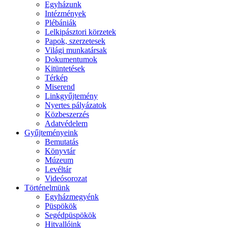
Egyházunk
Intézmények
Plébániák
Lelkipásztori körzetek
Papok, szerzetesek
Világi munkatársak
Dokumentumok
Kitüntetések
Térkép
Miserend
Linkgyűjtemény
Nyertes pályázatok
Közbeszerzés
Adatvédelem
Gyűjteményeink
Bemutatás
Könyvtár
Múzeum
Levéltár
Videósorozat
Történelmünk
Egyházmegyénk
Püspökök
Segédpüspökök
Hitvallóink