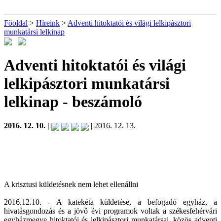
Főoldal
>
Híreink
>
Adventi hitoktatói és világi lelkipásztori
munkatársi lelkinap
Adventi hitoktatói és világi
lelkipásztori munkatársi
lelkinap
- beszámoló
2016. 12. 10. |
| 2016. 12. 13.
A krisztusi küldetésnek nem lehet ellenállni
2016.12.10. - A katekéta küldetése, a befogadó egyház, a
hivatásgondozás és a jövő évi programok voltak a székesfehérvári
egyházmegye hitoktatói és lelkipásztori munkatársai, közös adventi