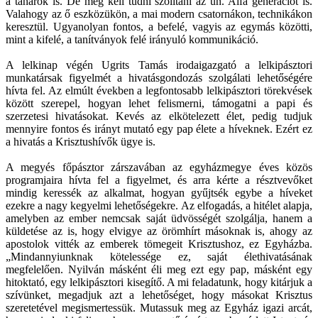
a tanárok is. De meg kell tudni szólítani az ún. Alfa generációt is.
Valahogy az ő eszközükön, a mai modern csatornákon, technikákon
keresztül. Ugyanolyan fontos, a befelé, vagyis az egymás közötti,
mint a kifelé, a tanítványok felé irányuló kommunikáció.
A lelkinap végén Ugrits Tamás irodaigazgató a lelkipásztori
munkatársak figyelmét a hivatásgondozás szolgálati lehetőségére
hívta fel. Az elmúlt években a legfontosabb lelkipásztori törekvések
között szerepel, hogyan lehet felismerni, támogatni a papi és
szerzetesi hivatásokat. Kevés az elkötelezett élet, pedig tudjuk
mennyire fontos és irányt mutató egy pap élete a híveknek. Ezért ez
a hivatás a Krisztushívők ügye is.
A megyés főpásztor zárszavában az egyházmegye éves közös
programjaira hívta fel a figyelmet, és arra kérte a résztvevőket
mindig keressék az alkalmat, hogyan gyűjtsék egybe a híveket
ezekre a nagy kegyelmi lehetőségekre. Az elfogadás, a hitélet alapja,
amelyben az ember nemcsak saját üdvösségét szolgálja, hanem a
küldetése az is, hogy elvigye az örömhírt másoknak is, ahogy az
apostolok vitték az emberek tömegeit Krisztushoz, ez Egyházba.
„Mindannyiunknak kötelessége ez, saját élethivatásának
megfelelően. Nyilván másként éli meg ezt egy pap, másként egy
hitoktató, egy lelkipásztori kisegítő. A mi feladatunk, hogy kitárjuk a
szívünket, megadjuk azt a lehetőséget, hogy másokat Krisztus
szeretetével megismertessük. Mutassuk meg az Egyház igazi arcát,