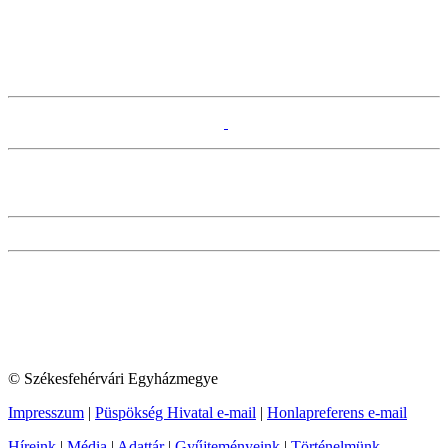
© Székesfehérvári Egyházmegye
Impresszum
|
Püspökség Hivatal e-mail
|
Honlapreferens e-mail
Híreink
|
Média
|
Adattár
|
Gyűjteményeink
|
Történelmünk