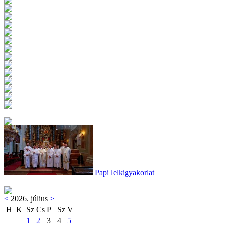
Papi lelkigyakorlat
<
2026. július
>
H
K
Sz
Cs
P
Sz
V
1
2
3
4
5