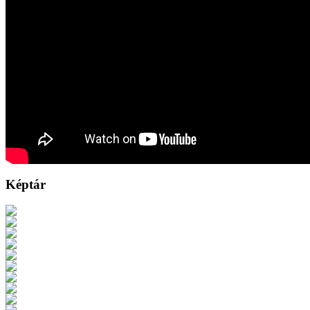
Képtár