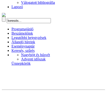
Válogatott bibliográfia
Lapozó
Programajánló
Beszámolóink
Legutóbbi bejegyzések
Állandó híreink
Eseménynaptár
Keresés, szűrés
Nagyböjt és húsvét
Adventi időszak
Ünnepkörök