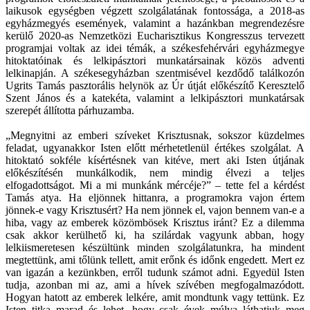
laikusok egységben végzett szolgálatának fontossága, a 2018-as
egyházmegyés események, valamint a hazánkban megrendezésre
kerülő 2020-as Nemzetközi Eucharisztikus Kongresszus tervezett
programjai voltak az idei témák, a székesfehérvári egyházmegye
hitoktatóinak és lelkipásztori munkatársainak közös adventi
lelkinapján. A székesegyházban szentmisével kezdődő találkozón
Ugrits Tamás pasztorális helynök az Úr útját előkészítő Keresztelő
Szent János és a katekéta, valamint a lelkipásztori munkatársak
szerepét állította párhuzamba.
„Megnyitni az emberi szíveket Krisztusnak, sokszor küzdelmes
feladat, ugyanakkor Isten előtt mérhetetlenül értékes szolgálat. A
hitoktató sokféle kísértésnek van kitéve, mert aki Isten útjának
előkészítésén munkálkodik, nem mindig élvezi a teljes
elfogadottságot. Mi a mi munkánk mércéje?” – tette fel a kérdést
Tamás atya. Ha eljönnek hittanra, a programokra vajon értem
jönnek-e vagy Krisztusért? Ha nem jönnek el, vajon bennem van-e a
hiba, vagy az emberek közömbösek Krisztus iránt? Ez a dilemma
csak akkor kerülhető ki, ha szilárdak vagyunk abban, hogy
lelkiismeretesen készültünk minden szolgálatunkra, ha mindent
megtettünk, ami tőlünk tellett, amit erőnk és időnk engedett. Mert ez
van igazán a kezünkben, erről tudunk számot adni. Egyedül Isten
tudja, azonban mi az, ami a hívek szívében megfogalmazódott.
Hogyan hatott az emberek lelkére, amit mondtunk vagy tettünk. Ez
Isten titka marad és lehet, hogy csak évek múlva láthatjuk meg