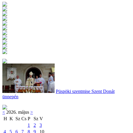
Püspöki szentmise Szent Donát
ünnepén
<
2026. május
>
H
K
Sz
Cs
P
Sz
V
1
2
3
4
5
6
7
8
9
10