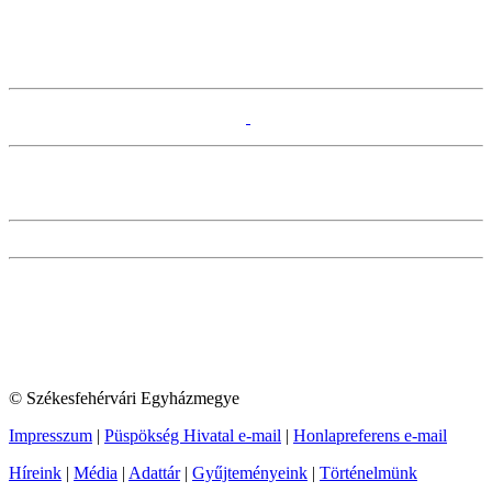
© Székesfehérvári Egyházmegye
Impresszum
|
Püspökség Hivatal e-mail
|
Honlapreferens e-mail
Híreink
|
Média
|
Adattár
|
Gyűjteményeink
|
Történelmünk