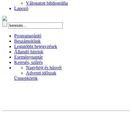
Válogatott bibliográfia
Lapozó
Programajánló
Beszámolóink
Legutóbbi bejegyzések
Állandó híreink
Eseménynaptár
Keresés, szűrés
Nagyböjt és húsvét
Adventi időszak
Ünnepkörök