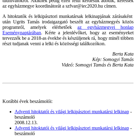
tudnivalókról. Akiknek pedig ezen felül kérdésük adódik, keressék
az egyházmegye koordinátorát a szfvar@iec2020.hu címen.
A hitoktatók és lelkipásztori munkatársak lelkinapjának zárásaként
után Ugrits Tamás irodaigazgató beszélt az egyházmegyés közös
programról, amelyek elérhetőek
az egyházmegyei honlap
Eseménynaptárában
. Kérte a jelenlévőket, hogy az eseményeket
tervezzék be a 2018-as évekbe és készüljenek rá, hogy minél többen
részt tudjanak venni a lelki és közösségi találkozókon.
Berta Kata
Kép: Somogyi Tamás
Videó: Somogyi Tamás és Berta Kata
Korábbi évek beszámolói:
Adventi hitoktatói és világi lelkipásztori munkatársi lelkinap
-
beszámoló
2008.12.13.
Adventi hitoktatói és világi lelkipásztori munkatársi lelkinap
-
beszámoló