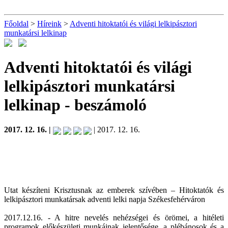
Főoldal
>
Híreink
>
Adventi hitoktatói és világi lelkipásztori
munkatársi lelkinap
Adventi hitoktatói és világi
lelkipásztori munkatársi
lelkinap
- beszámoló
2017. 12. 16. |
| 2017. 12. 16.
Utat készíteni Krisztusnak az emberek szívében – Hitoktatók és
lelkipásztori munkatársak adventi lelki napja Székesfehérváron
2017.12.16. - A hitre nevelés nehézségei és örömei, a hitéleti
programok előkészületi munkáinak jelentősége, a plébánosok és a