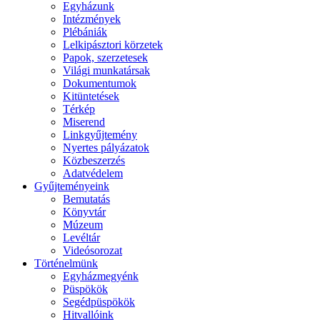
Egyházunk
Intézmények
Plébániák
Lelkipásztori körzetek
Papok, szerzetesek
Világi munkatársak
Dokumentumok
Kitüntetések
Térkép
Miserend
Linkgyűjtemény
Nyertes pályázatok
Közbeszerzés
Adatvédelem
Gyűjteményeink
Bemutatás
Könyvtár
Múzeum
Levéltár
Videósorozat
Történelmünk
Egyházmegyénk
Püspökök
Segédpüspökök
Hitvallóink