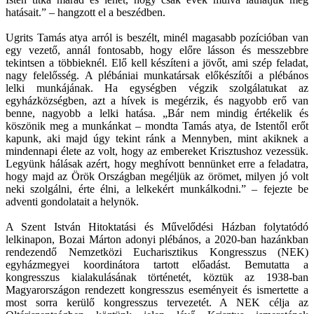
hatásait.” – hangzott el a beszédben.
Ugrits Tamás atya arról is beszélt, minél magasabb pozícióban van
egy vezető, annál fontosabb, hogy előre lásson és messzebbre
tekintsen a többieknél. Elő kell készíteni a jövőt, ami szép feladat,
nagy felelősség. A plébániai munkatársak előkészítői a plébános
lelki munkájának. Ha egységben végzik szolgálatukat az
egyházközségben, azt a hívek is megérzik, és nagyobb erő van
benne, nagyobb a lelki hatása. „Bár nem mindig értékelik és
köszönik meg a munkánkat – mondta Tamás atya, de Istentől erőt
kapunk, aki majd úgy tekint ránk a Mennyben, mint akiknek a
mindennapi élete az volt, hogy az embereket Krisztushoz vezessük.
Legyünk hálásak azért, hogy meghívott bennünket erre a feladatra,
hogy majd az Örök Országban megéljük az örömet, milyen jó volt
neki szolgálni, érte élni, a lelkekért munkálkodni.” – fejezte be
adventi gondolatait a helynök.
A Szent István Hitoktatási és Művelődési Házban folytatódó
lelkinapon, Bozai Márton adonyi plébános, a 2020-ban hazánkban
rendezendő Nemzetközi Eucharisztikus Kongresszus (NEK)
egyházmegyei koordinátora tartott előadást. Bemutatta a
kongresszus kialakulásának történetét, köztük az 1938-ban
Magyarországon rendezett kongresszus eseményeit és ismertette a
most sorra kerülő kongresszus tervezetét. A NEK célja az