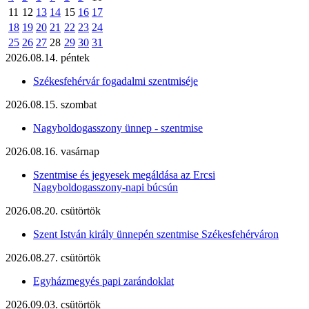
11
12
13
14
15
16
17
18
19
20
21
22
23
24
25
26
27
28
29
30
31
2026.08.14. péntek
Székesfehérvár fogadalmi szentmiséje
2026.08.15. szombat
Nagyboldogasszony ünnep - szentmise
2026.08.16. vasárnap
Szentmise és jegyesek megáldása az Ercsi
Nagyboldogasszony-napi búcsún
2026.08.20. csütörtök
Szent István király ünnepén szentmise Székesfehérváron
2026.08.27. csütörtök
Egyházmegyés papi zarándoklat
2026.09.03. csütörtök