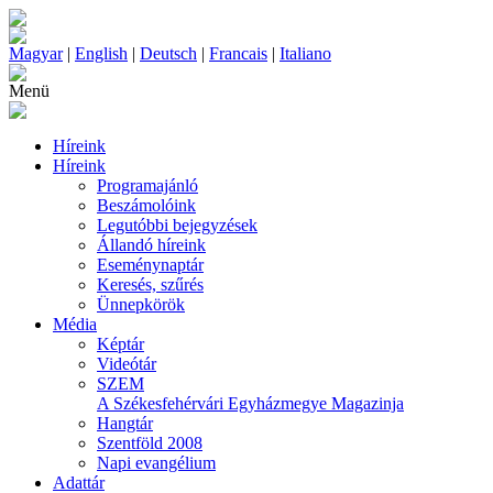
Magyar
|
English
|
Deutsch
|
Francais
|
Italiano
Menü
Híreink
Híreink
Programajánló
Beszámolóink
Legutóbbi bejegyzések
Állandó híreink
Eseménynaptár
Keresés, szűrés
Ünnepkörök
Média
Képtár
Videótár
SZEM
A Székesfehérvári Egyházmegye Magazinja
Hangtár
Szentföld 2008
Napi evangélium
Adattár