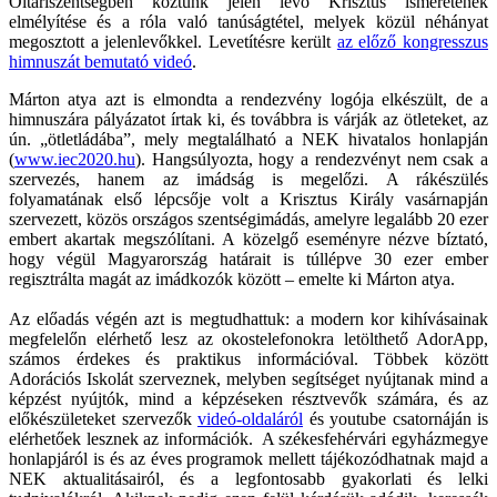
Oltáriszentségben köztünk jelen lévő Krisztus ismeretének
elmélyítése és a róla való tanúságtétel, melyek közül néhányat
megosztott a jelenlevőkkel. Levetítésre került
az előző kongresszus
himnuszát bemutató videó
.
Márton atya azt is elmondta a rendezvény logója elkészült, de a
himnuszára pályázatot írtak ki, és továbbra is várják az ötleteket, az
ún. „ötletládába”, mely megtalálható a NEK hivatalos honlapján
(
www.iec2020.hu
). Hangsúlyozta, hogy a rendezvényt nem csak a
szervezés, hanem az imádság is megelőzi. A rákészülés
folyamatának első lépcsője volt a Krisztus Király vasárnapján
szervezett, közös országos szentségimádás, amelyre legalább 20 ezer
embert akartak megszólítani. A közelgő eseményre nézve bíztató,
hogy végül Magyarország határait is túllépve 30 ezer ember
regisztrálta magát az imádkozók között – emelte ki Márton atya.
Az előadás végén azt is megtudhattuk: a modern kor kihívásainak
megfelelőn elérhető lesz az okostelefonokra letölthető AdorApp,
számos érdekes és praktikus információval. Többek között
Adorációs Iskolát szerveznek, melyben segítséget nyújtanak mind a
képzést nyújtók, mind a képzéseken résztvevők számára, és az
előkészületeket szervezők
videó-oldaláról
és youtube csatornáján is
elérhetőek lesznek az információk. A székesfehérvári egyházmegye
honlapjáról is és az éves programok mellett tájékozódhatnak majd a
NEK aktualitásairól, és a legfontosabb gyakorlati és lelki