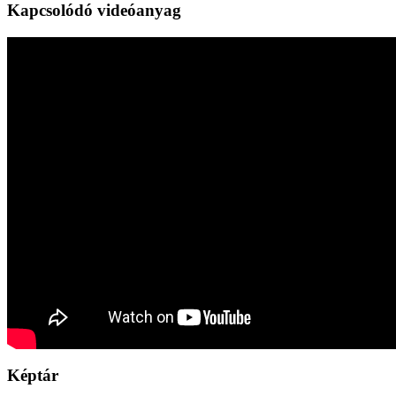
Kapcsolódó videóanyag
Képtár