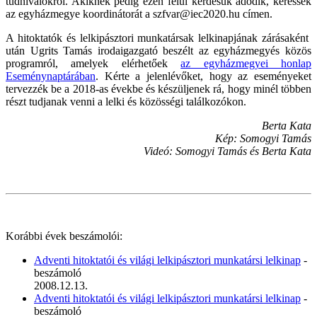
tudnivalókról. Akiknek pedig ezen felül kérdésük adódik, keressék
az egyházmegye koordinátorát a szfvar@iec2020.hu címen.
A hitoktatók és lelkipásztori munkatársak lelkinapjának zárásaként
után Ugrits Tamás irodaigazgató beszélt az egyházmegyés közös
programról, amelyek elérhetőek
az egyházmegyei honlap
Eseménynaptárában
. Kérte a jelenlévőket, hogy az eseményeket
tervezzék be a 2018-as évekbe és készüljenek rá, hogy minél többen
részt tudjanak venni a lelki és közösségi találkozókon.
Berta Kata
Kép: Somogyi Tamás
Videó: Somogyi Tamás és Berta Kata
Korábbi évek beszámolói:
Adventi hitoktatói és világi lelkipásztori munkatársi lelkinap
-
beszámoló
2008.12.13.
Adventi hitoktatói és világi lelkipásztori munkatársi lelkinap
-
beszámoló