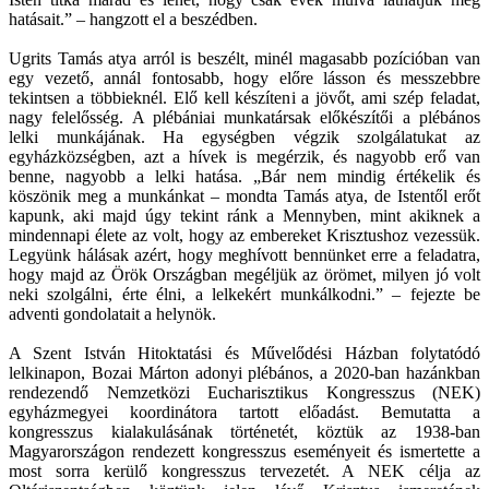
hatásait.” – hangzott el a beszédben.
Ugrits Tamás atya arról is beszélt, minél magasabb pozícióban van
egy vezető, annál fontosabb, hogy előre lásson és messzebbre
tekintsen a többieknél. Elő kell készíteni a jövőt, ami szép feladat,
nagy felelősség. A plébániai munkatársak előkészítői a plébános
lelki munkájának. Ha egységben végzik szolgálatukat az
egyházközségben, azt a hívek is megérzik, és nagyobb erő van
benne, nagyobb a lelki hatása. „Bár nem mindig értékelik és
köszönik meg a munkánkat – mondta Tamás atya, de Istentől erőt
kapunk, aki majd úgy tekint ránk a Mennyben, mint akiknek a
mindennapi élete az volt, hogy az embereket Krisztushoz vezessük.
Legyünk hálásak azért, hogy meghívott bennünket erre a feladatra,
hogy majd az Örök Országban megéljük az örömet, milyen jó volt
neki szolgálni, érte élni, a lelkekért munkálkodni.” – fejezte be
adventi gondolatait a helynök.
A Szent István Hitoktatási és Művelődési Házban folytatódó
lelkinapon, Bozai Márton adonyi plébános, a 2020-ban hazánkban
rendezendő Nemzetközi Eucharisztikus Kongresszus (NEK)
egyházmegyei koordinátora tartott előadást. Bemutatta a
kongresszus kialakulásának történetét, köztük az 1938-ban
Magyarországon rendezett kongresszus eseményeit és ismertette a
most sorra kerülő kongresszus tervezetét. A NEK célja az