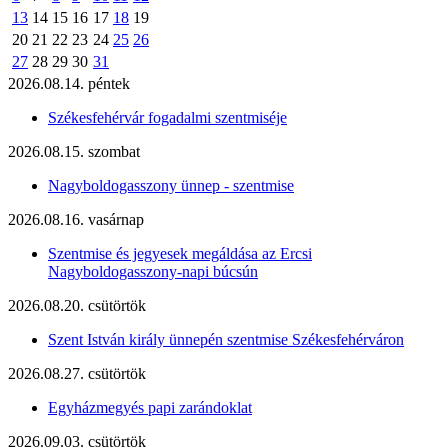
13
14
15
16
17
18
19
20
21
22
23
24
25
26
27
28
29
30
31
2026.08.14. péntek
Székesfehérvár fogadalmi szentmiséje
2026.08.15. szombat
Nagyboldogasszony ünnep - szentmise
2026.08.16. vasárnap
Szentmise és jegyesek megáldása az Ercsi
Nagyboldogasszony-napi búcsún
2026.08.20. csütörtök
Szent István király ünnepén szentmise Székesfehérváron
2026.08.27. csütörtök
Egyházmegyés papi zarándoklat
2026.09.03. csütörtök