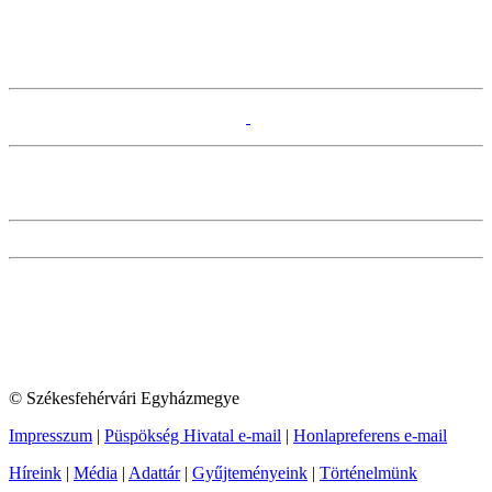
© Székesfehérvári Egyházmegye
Impresszum
|
Püspökség Hivatal e-mail
|
Honlapreferens e-mail
Híreink
|
Média
|
Adattár
|
Gyűjteményeink
|
Történelmünk