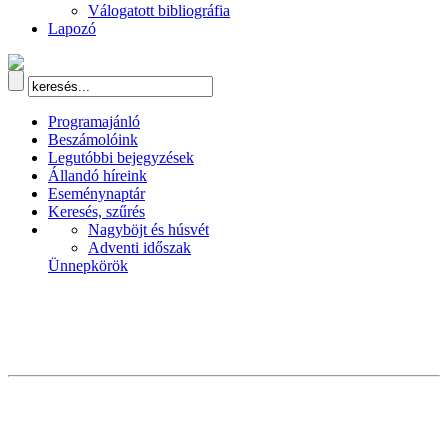
Válogatott bibliográfia
Lapozó
Programajánló
Beszámolóink
Legutóbbi bejegyzések
Állandó híreink
Eseménynaptár
Keresés, szűrés
Nagyböjt és húsvét
Adventi időszak
Ünnepkörök