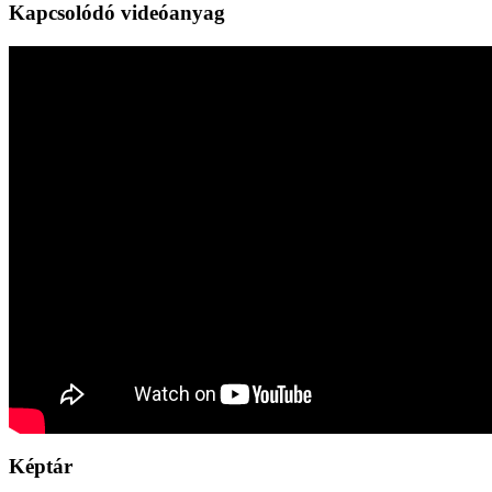
Kapcsolódó videóanyag
Képtár