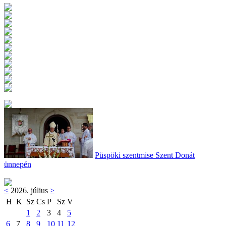
Püspöki szentmise Szent Donát
ünnepén
<
2026. július
>
H
K
Sz
Cs
P
Sz
V
1
2
3
4
5
6
7
8
9
10
11
12