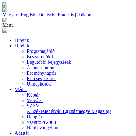
Magyar
|
English
|
Deutsch
|
Francais
|
Italiano
Menü
Híreink
Híreink
Programajánló
Beszámolóink
Legutóbbi bejegyzések
Állandó híreink
Eseménynaptár
Keresés, szűrés
Ünnepkörök
Média
Képtár
Videótár
SZEM
A Székesfehérvári Egyházmegye Magazinja
Hangtár
Szentföld 2008
Napi evangélium
Adattár