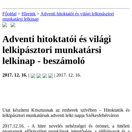
Főoldal
>
Híreink
>
Adventi hitoktatói és világi lelkipásztori
munkatársi lelkinap
Adventi hitoktatói és világi
lelkipásztori munkatársi
lelkinap
- beszámoló
2017. 12. 16. |
| 2017. 12. 16.
Utat készíteni Krisztusnak az emberek szívében – Hitoktatók és
lelkipásztori munkatársak adventi lelki napja Székesfehérváron
2017.12.16. - A hitre nevelés nehézségei és örömei, a hitéleti
programok előkészületi munkáinak jelentősége, a plébánosok és a