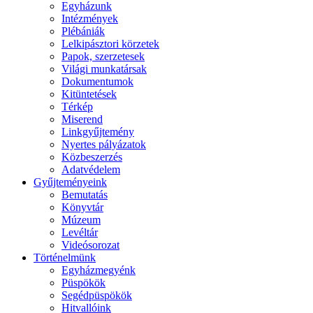
Egyházunk
Intézmények
Plébániák
Lelkipásztori körzetek
Papok, szerzetesek
Világi munkatársak
Dokumentumok
Kitüntetések
Térkép
Miserend
Linkgyűjtemény
Nyertes pályázatok
Közbeszerzés
Adatvédelem
Gyűjteményeink
Bemutatás
Könyvtár
Múzeum
Levéltár
Videósorozat
Történelmünk
Egyházmegyénk
Püspökök
Segédpüspökök
Hitvallóink