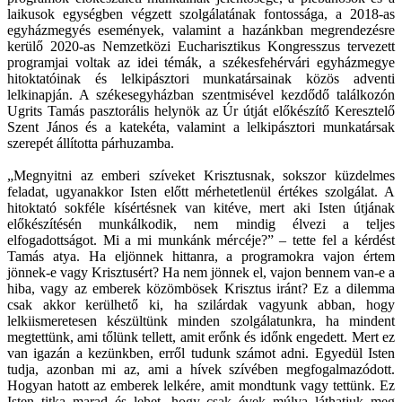
laikusok egységben végzett szolgálatának fontossága, a 2018-as
egyházmegyés események, valamint a hazánkban megrendezésre
kerülő 2020-as Nemzetközi Eucharisztikus Kongresszus tervezett
programjai voltak az idei témák, a székesfehérvári egyházmegye
hitoktatóinak és lelkipásztori munkatársainak közös adventi
lelkinapján. A székesegyházban szentmisével kezdődő találkozón
Ugrits Tamás pasztorális helynök az Úr útját előkészítő Keresztelő
Szent János és a katekéta, valamint a lelkipásztori munkatársak
szerepét állította párhuzamba.
„Megnyitni az emberi szíveket Krisztusnak, sokszor küzdelmes
feladat, ugyanakkor Isten előtt mérhetetlenül értékes szolgálat. A
hitoktató sokféle kísértésnek van kitéve, mert aki Isten útjának
előkészítésén munkálkodik, nem mindig élvezi a teljes
elfogadottságot. Mi a mi munkánk mércéje?” – tette fel a kérdést
Tamás atya. Ha eljönnek hittanra, a programokra vajon értem
jönnek-e vagy Krisztusért? Ha nem jönnek el, vajon bennem van-e a
hiba, vagy az emberek közömbösek Krisztus iránt? Ez a dilemma
csak akkor kerülhető ki, ha szilárdak vagyunk abban, hogy
lelkiismeretesen készültünk minden szolgálatunkra, ha mindent
megtettünk, ami tőlünk tellett, amit erőnk és időnk engedett. Mert ez
van igazán a kezünkben, erről tudunk számot adni. Egyedül Isten
tudja, azonban mi az, ami a hívek szívében megfogalmazódott.
Hogyan hatott az emberek lelkére, amit mondtunk vagy tettünk. Ez
Isten titka marad és lehet, hogy csak évek múlva láthatjuk meg