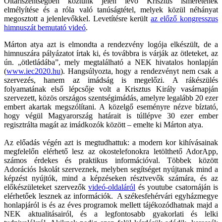
Oltáriszentségben köztünk jelen lévő Krisztus ismeretének
elmélyítése és a róla való tanúságtétel, melyek közül néhányat
megosztott a jelenlevőkkel. Levetítésre került
az előző kongresszus
himnuszát bemutató videó
.
Márton atya azt is elmondta a rendezvény logója elkészült, de a
himnuszára pályázatot írtak ki, és továbbra is várják az ötleteket, az
ún. „ötletládába”, mely megtalálható a NEK hivatalos honlapján
(
www.iec2020.hu
). Hangsúlyozta, hogy a rendezvényt nem csak a
szervezés, hanem az imádság is megelőzi. A rákészülés
folyamatának első lépcsője volt a Krisztus Király vasárnapján
szervezett, közös országos szentségimádás, amelyre legalább 20 ezer
embert akartak megszólítani. A közelgő eseményre nézve bíztató,
hogy végül Magyarország határait is túllépve 30 ezer ember
regisztrálta magát az imádkozók között – emelte ki Márton atya.
Az előadás végén azt is megtudhattuk: a modern kor kihívásainak
megfelelőn elérhető lesz az okostelefonokra letölthető AdorApp,
számos érdekes és praktikus információval. Többek között
Adorációs Iskolát szerveznek, melyben segítséget nyújtanak mind a
képzést nyújtók, mind a képzéseken résztvevők számára, és az
előkészületeket szervezők
videó-oldaláról
és youtube csatornáján is
elérhetőek lesznek az információk. A székesfehérvári egyházmegye
honlapjáról is és az éves programok mellett tájékozódhatnak majd a
NEK aktualitásairól, és a legfontosabb gyakorlati és lelki