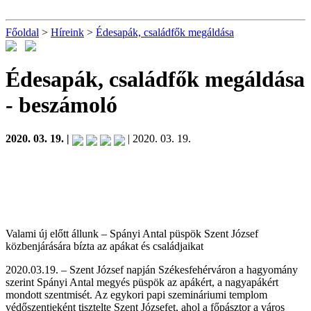
Főoldal
>
Híreink
>
Édesapák, családfők megáldása
Édesapák, családfők megáldása
- beszámoló
2020. 03. 19. |
| 2020. 03. 19.
Valami új előtt állunk – Spányi Antal püspök Szent József
közbenjárására bízta az apákat és családjaikat
2020.03.19. – Szent József napján Székesfehérváron a hagyomány
szerint Spányi Antal megyés püspök az apákért, a nagyapákért
mondott szentmisét. Az egykori papi szemináriumi templom
védőszentjeként tisztelte Szent Józsefet, ahol a főpásztor a város