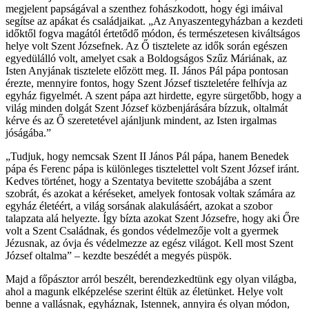
megjelent papságával a szenthez fohászkodott, hogy égi imáival
segítse az apákat és családjaikat. „Az Anyaszentegyházban a kezdeti
időktől fogva magától értetődő módon, és természetesen kiváltságos
helye volt Szent Józsefnek. Az Ő tisztelete az idők során egészen
egyedülálló volt, amelyet csak a Boldogságos Szűz Máriának, az
Isten Anyjának tisztelete előzött meg. II. János Pál pápa pontosan
érezte, mennyire fontos, hogy Szent József tiszteletére felhívja az
egyház figyelmét. A szent pápa azt hirdette, egyre sürgetőbb, hogy a
világ minden dolgát Szent József közbenjárására bízzuk, oltalmát
kérve és az Ő szeretetével ajánljunk mindent, az Isten irgalmas
jóságába.”
„Tudjuk, hogy nemcsak Szent II János Pál pápa, hanem Benedek
pápa és Ferenc pápa is különleges tisztelettel volt Szent József iránt.
Kedves történet, hogy a Szentatya bevitette szobájába a szent
szobrát, és azokat a kéréseket, amelyek fontosak voltak számára az
egyház életéért, a világ sorsának alakulásáért, azokat a szobor
talapzata alá helyezte. Így bízta azokat Szent Józsefre, hogy aki Őre
volt a Szent Családnak, és gondos védelmezője volt a gyermek
Jézusnak, az óvja és védelmezze az egész világot. Kell most Szent
József oltalma” – kezdte beszédét a megyés püspök.
Majd a főpásztor arról beszélt, berendezkedtünk egy olyan világba,
ahol a magunk elképzelése szerint éltük az életünket. Helye volt
benne a vallásnak, egyháznak, Istennek, annyira és olyan módon,