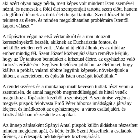
aki azért olyan nagy példa, mert képes volt mindent Isten szemével
nézni, és nemcsak a földi élet szempontjait tartotta szem előtt, hanem
a legfőbb értéknek az örök élet dolgait tartotta. Szent József hittel
tekintett az életre, és minden megoldhatatlan problémára Istentől
kapott választ.”
A főpásztor végül az első vértanúkról és a mai üldözött
keresztényekről beszélt, akiknek az Eucharisztia fontos, és
nélkülözhetetlen erő volt. „Valami új előtt állunk, és az újtól az
ember mindig fél. Szent József közbenjárásában remélve kérjük,
hogy az Úr tanítson bennünket a krisztusi életre, az egyházhoz való
tartozás erősítésére. Segítsen felelősen jobbítani az életünket, hogy
kiállva a próbát, valami többre legyünk képesek, növekedjünk a
hitben, a szeretetben, és építsük Isten országát közöttünk.”
A rendelkezések és a munkanap miatt kevesen tudtak részt venni a
szentmisén, de annál nagyobb megrendültséggel és hittel vették
magukhoz a főpásztor kezéből a szentséget. A szentmise végén a
megyés püspök felolvasta Erdő Péter bíboros imádságát a járvány
idejére, és imádkozott az egyházmegye, a város családjaiért, és
közös áldásban részesítette az apákat.
Az ünnep zárásaként Spányi Antal püspök külön áldásban részesített
minden megjelent apát, és kérte értük Szent Józsefnek, a családok
őrének, az édesapák példaképének közbenjárását.