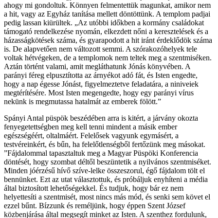
ahogy mi gondoltuk. Könnyen felmentettük magunkat, amikor nem
a hit, vagy az Egyház tanítása mellett döntöttünk. A templom padjai
pedig lassan kiürültek. „Az utóbbi időkben a kormány családokat
támogató rendelkezése nyomán, elkezdett nőni a keresztelések és a
házasságkötések száma, és gyarapodott a hit iránt érdeklődök száma
is. De alapvetően nem változott semmi. A szórakozóhelyek tele
voltak hétvégeken, de a templomok nem teltek meg a szentmiséken.
Aztán történt valami, amit megláthatunk Jónás könyvében. A
parányi féreg elpusztította az árnyékot adó fát, és Isten engedte,
hogy a nap égesse Jónást, figyelmeztetve feladatára, a niniveiek
megtérítésére. Most Isten megengedte, hogy egy parányi vírus
nekünk is megmutassa hatalmát az emberek fölött.”
Spányi Antal püspök beszédében arra is kitért, a járvány okozta
fenyegetettségben meg kell tenni mindent a másik ember
egészségéért, oltalmáért. Felelősek vagyunk egymásért, a
testvéreinkért, és bűn, ha felelőtlenségből fertőzünk meg másokat.
”Fájdalommal tapasztaltuk meg a Magyar Püspöki Konferencia
döntését, hogy szombat déltől beszüntetik a nyilvános szentmiséket.
Minden jóérzésű hívő szíve-lelke összeszorul, égő fájdalom tölt el
bennünket. Ezt az utat választottuk, és próbáljuk enyhíteni a média
által biztosított lehetőségekkel. És tudjuk, hogy bár ez nem
helyettesíti a szentmisét, most nincs más mód, és senki sem követ el
ezzel bűnt. Bízzunk és reméljünk, hogy éppen Szent József
közbenjárása által megsegít minket az Isten. A szenthez fordulunk,