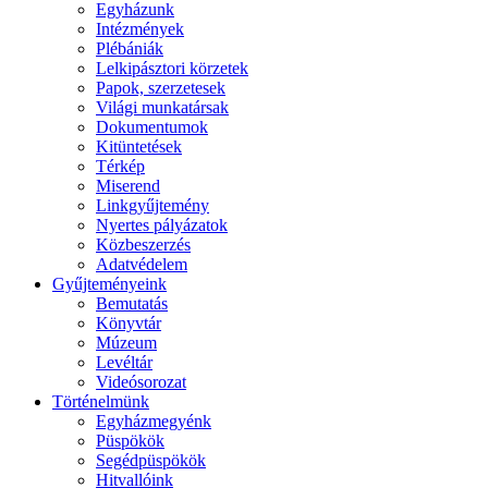
Egyházunk
Intézmények
Plébániák
Lelkipásztori körzetek
Papok, szerzetesek
Világi munkatársak
Dokumentumok
Kitüntetések
Térkép
Miserend
Linkgyűjtemény
Nyertes pályázatok
Közbeszerzés
Adatvédelem
Gyűjteményeink
Bemutatás
Könyvtár
Múzeum
Levéltár
Videósorozat
Történelmünk
Egyházmegyénk
Püspökök
Segédpüspökök
Hitvallóink