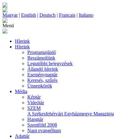
Magyar
|
English
|
Deutsch
|
Francais
|
Italiano
Menü
Híreink
Híreink
Programajánló
Beszámolóink
Legutóbbi bejegyzések
Állandó híreink
Eseménynaptár
Keresés, szűrés
Ünnepkörök
Média
Képtár
Videótár
SZEM
A Székesfehérvári Egyházmegye Magazinja
Hangtár
Szentföld 2008
Napi evangélium
Adattár