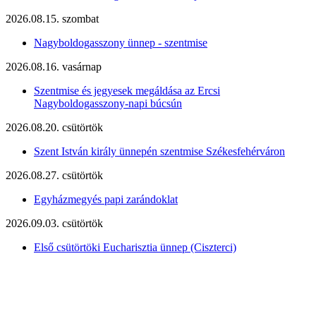
2026.08.15. szombat
Nagyboldogasszony ünnep - szentmise
2026.08.16. vasárnap
Szentmise és jegyesek megáldása az Ercsi
Nagyboldogasszony-napi búcsún
2026.08.20. csütörtök
Szent István király ünnepén szentmise Székesfehérváron
2026.08.27. csütörtök
Egyházmegyés papi zarándoklat
2026.09.03. csütörtök
Első csütörtöki Eucharisztia ünnep (Ciszterci)