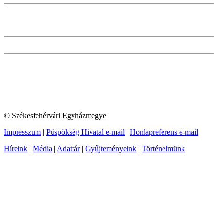
© Székesfehérvári Egyházmegye
Impresszum
|
Püspökség Hivatal e-mail
|
Honlapreferens e-mail
Híreink
|
Média
|
Adattár
|
Gyűjteményeink
|
Történelmünk