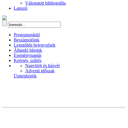
Válogatott bibliográfia
Lapozó
Programajánló
Beszámolóink
Legutóbbi bejegyzések
Állandó híreink
Eseménynaptár
Keresés, szűrés
Nagyböjt és húsvét
Adventi időszak
Ünnepkörök