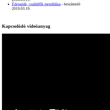
Édesapák, családfők megáldása
- beszámoló
2019.03.19.
Kapcsolódó videóanyag