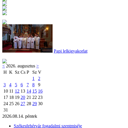
Papi lelkigyakorlat
<
2026. augusztus
>
H
K
Sz
Cs
P
Sz
V
1
2
3
4
5
6
7
8
9
10
11
12
13
14
15
16
17
18
19
20
21
22
23
24
25
26
27
28
29
30
31
2026.08.14. péntek
Székesfehérvár fogadalmi szentmiséje