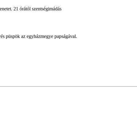
enetet. 21 órától szentségimádás
gyés püspök az egyházmegye papságával.