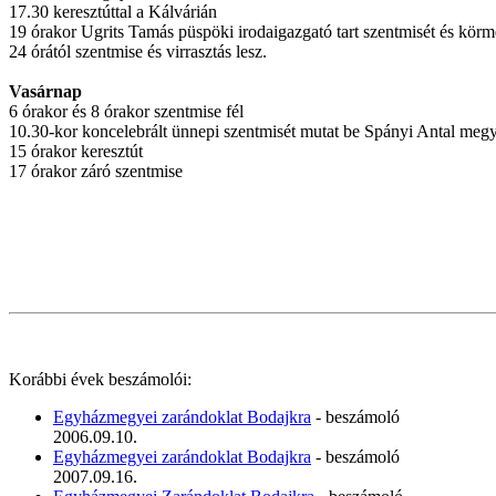
17.30 keresztúttal a Kálvárián
19 órakor Ugrits Tamás püspöki irodaigazgató tart szentmisét és körm
24 órától szentmise és virrasztás lesz.
Vasárnap
6 órakor és 8 órakor szentmise fél
10.30-kor koncelebrált ünnepi szentmisét mutat be Spányi Antal me
15 órakor keresztút
17 órakor záró szentmise
Korábbi évek beszámolói:
Egyházmegyei zarándoklat Bodajkra
- beszámoló
2006.09.10.
Egyházmegyei zarándoklat Bodajkra
- beszámoló
2007.09.16.