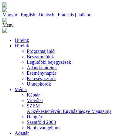
Magyar
|
English
|
Deutsch
|
Francais
|
Italiano
Menü
Híreink
Híreink
Programajánló
Beszámolóink
Legutóbbi bejegyzések
Állandó híreink
Eseménynaptár
Keresés, szűrés
Ünnepkörök
Média
Képtár
Videótár
SZEM
A Székesfehérvári Egyházmegye Magazinja
Hangtár
Szentföld 2008
Napi evangélium
Adattár