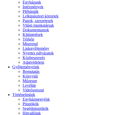
Egyházunk
Intézmények
Plébániák
Lelkipásztori körzetek
Papok, szerzetesek
Világi munkatársak
Dokumentumok
Kitüntetések
Térkép
Miserend
Linkgyűjtemény
Nyertes pályázatok
Közbeszerzés
Adatvédelem
Gyűjteményeink
Bemutatás
Könyvtár
Múzeum
Levéltár
Videósorozat
Történelmünk
Egyházmegyénk
Püspökök
Segédpüspökök
Hitvallóink