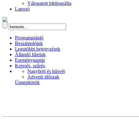
Válogatott bibliográfia
Lapozó
Programajánló
Beszámolóink
Legutóbbi bejegyzések
Állandó híreink
Eseménynaptár
Keresés, szűrés
Nagyböjt és húsvét
Adventi időszak
Ünnepkörök