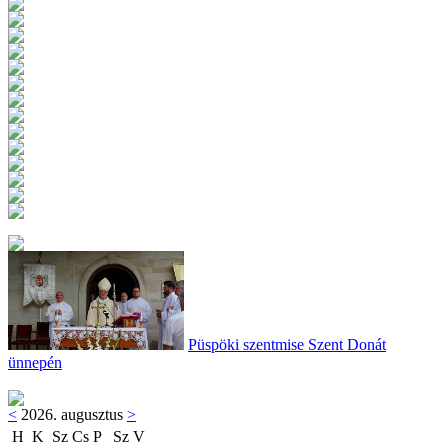
Püspöki szentmise Szent Donát
ünnepén
<
2026. augusztus
>
H
K
Sz
Cs
P
Sz
V