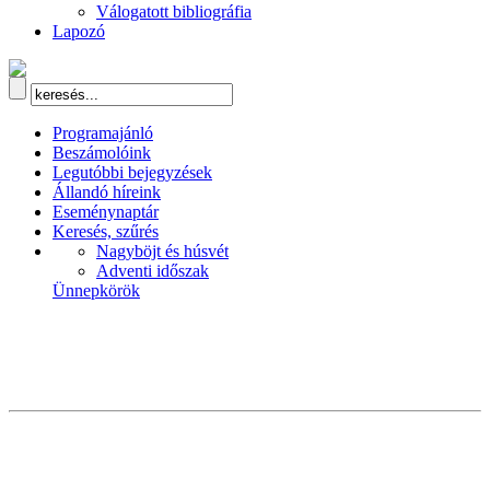
Válogatott bibliográfia
Lapozó
Programajánló
Beszámolóink
Legutóbbi bejegyzések
Állandó híreink
Eseménynaptár
Keresés, szűrés
Nagyböjt és húsvét
Adventi időszak
Ünnepkörök