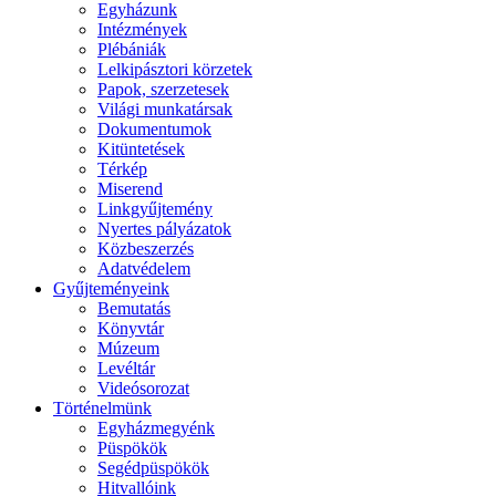
Egyházunk
Intézmények
Plébániák
Lelkipásztori körzetek
Papok, szerzetesek
Világi munkatársak
Dokumentumok
Kitüntetések
Térkép
Miserend
Linkgyűjtemény
Nyertes pályázatok
Közbeszerzés
Adatvédelem
Gyűjteményeink
Bemutatás
Könyvtár
Múzeum
Levéltár
Videósorozat
Történelmünk
Egyházmegyénk
Püspökök
Segédpüspökök
Hitvallóink