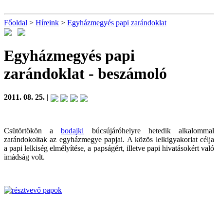
Főoldal
>
Híreink
>
Egyházmegyés papi zarándoklat
Egyházmegyés papi
zarándoklat
- beszámoló
2011. 08. 25. |
Csütörtökön a
bodajki
búcsújáróhelyre hetedik alkalommal
zarándokoltak az egyházmegye papjai. A közös lelkigyakorlat célja
a papi lelkiség elmélyítése, a papságért, illetve papi hivatásokért való
imádság volt.