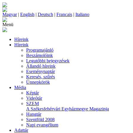
Magyar
|
English
|
Deutsch
|
Francais
|
Italiano
Menü
Híreink
Híreink
Programajánló
Beszámolóink
Legutóbbi bejegyzések
Állandó híreink
Eseménynaptár
Keresés, szűrés
Ünnepkörök
Média
Képtár
Videótár
SZEM
A Székesfehérvári Egyházmegye Magazinja
Hangtár
Szentföld 2008
Napi evangélium
Adattár