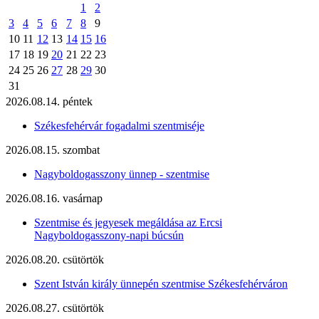
1
2
3
4
5
6
7
8
9
10
11
12
13
14
15
16
17
18
19
20
21
22
23
24
25
26
27
28
29
30
31
2026.08.14. péntek
Székesfehérvár fogadalmi szentmiséje
2026.08.15. szombat
Nagyboldogasszony ünnep - szentmise
2026.08.16. vasárnap
Szentmise és jegyesek megáldása az Ercsi
Nagyboldogasszony-napi búcsún
2026.08.20. csütörtök
Szent István király ünnepén szentmise Székesfehérváron
2026.08.27. csütörtök