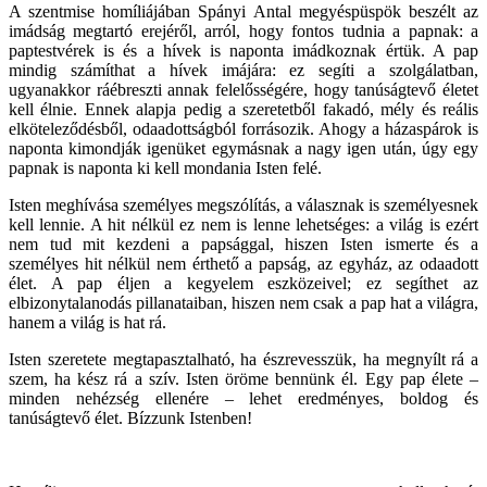
A szentmise homíliájában Spányi Antal megyéspüspök beszélt az
imádság megtartó erejéről, arról, hogy fontos tudnia a papnak: a
paptestvérek is és a hívek is naponta imádkoznak értük. A pap
mindig számíthat a hívek imájára: ez segíti a szolgálatban,
ugyanakkor ráébreszti annak felelősségére, hogy tanúságtevő életet
kell élnie. Ennek alapja pedig a szeretetből fakadó, mély és reális
elköteleződésből, odaadottságból forrásozik. Ahogy a házaspárok is
naponta kimondják igenüket egymásnak a nagy igen után, úgy egy
papnak is naponta ki kell mondania Isten felé.
Isten meghívása személyes megszólítás, a válasznak is személyesnek
kell lennie. A hit nélkül ez nem is lenne lehetséges: a világ is ezért
nem tud mit kezdeni a papsággal, hiszen Isten ismerte és a
személyes hit nélkül nem érthető a papság, az egyház, az odaadott
élet. A pap éljen a kegyelem eszközeivel; ez segíthet az
elbizonytalanodás pillanataiban, hiszen nem csak a pap hat a világra,
hanem a világ is hat rá.
Isten szeretete megtapasztalható, ha észrevesszük, ha megnyílt rá a
szem, ha kész rá a szív. Isten öröme bennünk él. Egy pap élete –
minden nehézség ellenére – lehet eredményes, boldog és
tanúságtevő élet. Bízzunk Istenben!