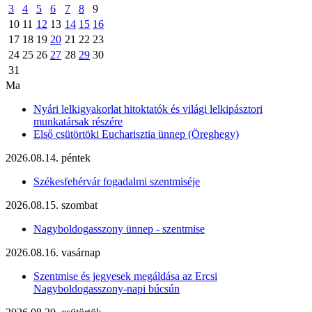
3
4
5
6
7
8
9
10
11
12
13
14
15
16
17
18
19
20
21
22
23
24
25
26
27
28
29
30
31
Ma
Nyári lelkigyakorlat hitoktatók és világi lelkipásztori
munkatársak részére
Első csütörtöki Eucharisztia ünnep (Öreghegy)
2026.08.14. péntek
Székesfehérvár fogadalmi szentmiséje
2026.08.15. szombat
Nagyboldogasszony ünnep - szentmise
2026.08.16. vasárnap
Szentmise és jegyesek megáldása az Ercsi
Nagyboldogasszony-napi búcsún