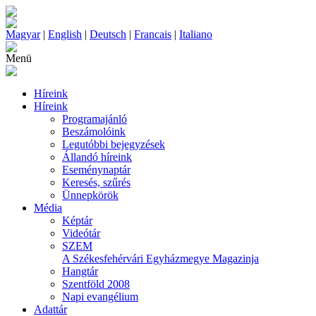
Magyar
|
English
|
Deutsch
|
Francais
|
Italiano
Menü
Híreink
Híreink
Programajánló
Beszámolóink
Legutóbbi bejegyzések
Állandó híreink
Eseménynaptár
Keresés, szűrés
Ünnepkörök
Média
Képtár
Videótár
SZEM
A Székesfehérvári Egyházmegye Magazinja
Hangtár
Szentföld 2008
Napi evangélium
Adattár