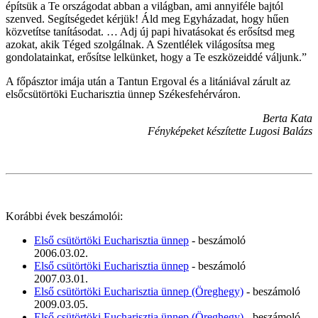
építsük a Te országodat abban a világban, ami annyiféle bajtól
szenved. Segítségedet kérjük! Áld meg Egyházadat, hogy hűen
közvetítse tanításodat. … Adj új papi hivatásokat és erősítsd meg
azokat, akik Téged szolgálnak. A Szentlélek világosítsa meg
gondolatainkat, erősítse lelkünket, hogy a Te eszközeiddé váljunk.”
A főpásztor imája után a Tantun Ergoval és a litániával zárult az
elsőcsütörtöki Eucharisztia ünnep Székesfehérváron.
Berta Kata
Fényképeket készítette Lugosi Balázs
Korábbi évek beszámolói:
Első csütörtöki Eucharisztia ünnep
- beszámoló
2006.03.02.
Első csütörtöki Eucharisztia ünnep
- beszámoló
2007.03.01.
Első csütörtöki Eucharisztia ünnep (Öreghegy)
- beszámoló
2009.03.05.
Első csütörtöki Eucharisztia ünnep (Öreghegy)
- beszámoló