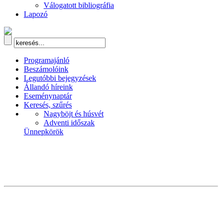
Válogatott bibliográfia
Lapozó
Programajánló
Beszámolóink
Legutóbbi bejegyzések
Állandó híreink
Eseménynaptár
Keresés, szűrés
Nagyböjt és húsvét
Adventi időszak
Ünnepkörök