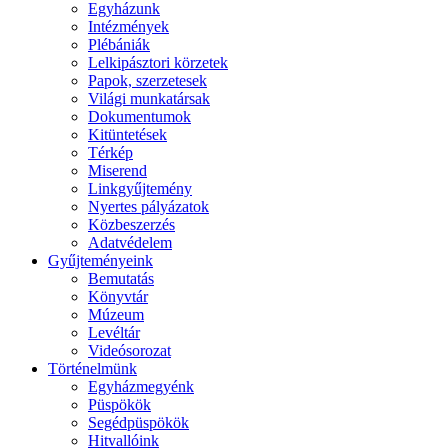
Egyházunk
Intézmények
Plébániák
Lelkipásztori körzetek
Papok, szerzetesek
Világi munkatársak
Dokumentumok
Kitüntetések
Térkép
Miserend
Linkgyűjtemény
Nyertes pályázatok
Közbeszerzés
Adatvédelem
Gyűjteményeink
Bemutatás
Könyvtár
Múzeum
Levéltár
Videósorozat
Történelmünk
Egyházmegyénk
Püspökök
Segédpüspökök
Hitvallóink