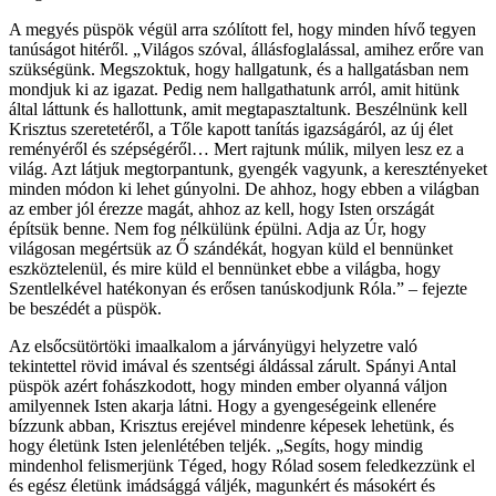
A megyés püspök végül arra szólított fel, hogy minden hívő tegyen
tanúságot hitéről. „Világos szóval, állásfoglalással, amihez erőre van
szükségünk. Megszoktuk, hogy hallgatunk, és a hallgatásban nem
mondjuk ki az igazat. Pedig nem hallgathatunk arról, amit hitünk
által láttunk és hallottunk, amit megtapasztaltunk. Beszélnünk kell
Krisztus szeretetéről, a Tőle kapott tanítás igazságáról, az új élet
reményéről és szépségéről… Mert rajtunk múlik, milyen lesz ez a
világ. Azt látjuk megtorpantunk, gyengék vagyunk, a keresztényeket
minden módon ki lehet gúnyolni. De ahhoz, hogy ebben a világban
az ember jól érezze magát, ahhoz az kell, hogy Isten országát
építsük benne. Nem fog nélkülünk épülni. Adja az Úr, hogy
világosan megértsük az Ő szándékát, hogyan küld el bennünket
eszköztelenül, és mire küld el bennünket ebbe a világba, hogy
Szentlelkével hatékonyan és erősen tanúskodjunk Róla.” – fejezte
be beszédét a püspök.
Az elsőcsütörtöki imaalkalom a járványügyi helyzetre való
tekintettel rövid imával és szentségi áldással zárult. Spányi Antal
püspök azért fohászkodott, hogy minden ember olyanná váljon
amilyennek Isten akarja látni. Hogy a gyengeségeink ellenére
bízzunk abban, Krisztus erejével mindenre képesek lehetünk, és
hogy életünk Isten jelenlétében teljék. „Segíts, hogy mindig
mindenhol felismerjünk Téged, hogy Rólad sosem feledkezzünk el
és egész életünk imádsággá váljék, magunkért és másokért és