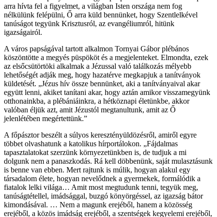
arra hívta fel a figyelmet, a világban Isten országa nem fog
nélkülünk felépülni, Ő arra küld bennünket, hogy Szentlelkével
tanúságot tegyünk Krisztusról, az evangéliumról, hitünk
igazságairól.
A város papságával tartott alkalmon Tornyai Gábor plébános
köszöntötte a megyés püspököt és a megjelenteket. Elmondta, ezek
az elsőcsütörtöki alkalmak a Jézussal való találkozás mélyebb
lehetőségét adják meg, hogy hazatérve megkapjuk a tanítványok
küldetését. „Jézus hív össze bennünket, aki a tanítványaival akar
együtt lenni, akiket tanítani akar, hogy aztán amikor visszamegyünk
otthonainkba, a plébániáinkra, a hétköznapi életünkbe, akkor
valóban éljük azt, amit Jézustól megtanultunk, amit az Ő
jelenlétében megértettünk.”
A főpásztor beszélt a súlyos keresztényüldözésről, amiről egyre
többet olvashatunk a katolikus hírportálokon. „Fájdalmas
tapasztalatokat szerzünk környezetünkben is, de tudjuk a mi
dolgunk nem a panaszkodás. Rá kell döbbenünk, saját mulasztásunk
is benne van ebben. Mert rajtunk is múlik, hogyan alakul egy
társadalom élete, hogyan nevelődnek a gyermekek, formálódik a
fiatalok lelki világa… Amit most megtudunk tenni, tegyük meg,
tanúságtétellel, imádsággal, buzgó könyörgéssel, az igazság bátor
kimondásával. … Nem a magunk erejéből, hanem a közösség
erejéből, a közös imádság erejéből, a szentségek kegyelemi erejéből,