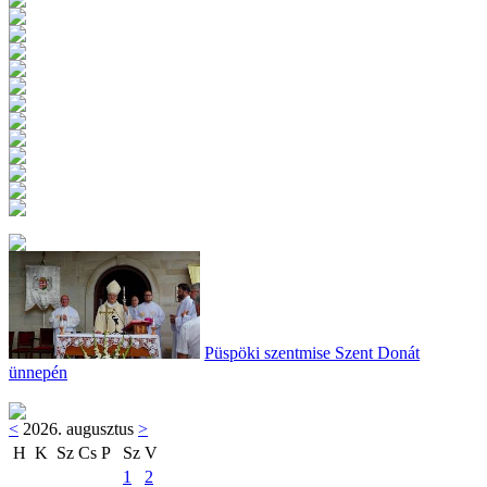
Püspöki szentmise Szent Donát
ünnepén
<
2026. augusztus
>
H
K
Sz
Cs
P
Sz
V
1
2