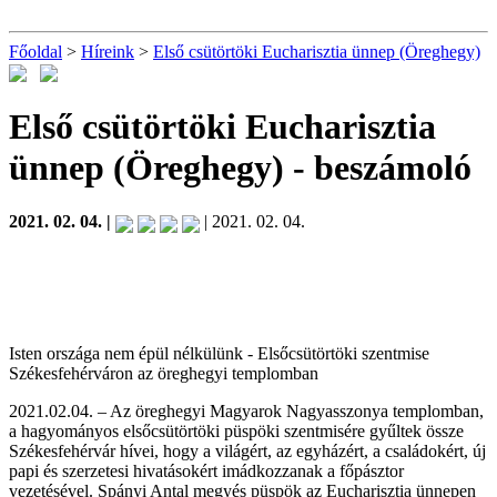
Főoldal
>
Híreink
>
Első csütörtöki Eucharisztia ünnep (Öreghegy)
Első csütörtöki Eucharisztia
ünnep (Öreghegy)
- beszámoló
2021. 02. 04. |
| 2021. 02. 04.
Isten országa nem épül nélkülünk - Elsőcsütörtöki szentmise
Székesfehérváron az öreghegyi templomban
2021.02.04. – Az öreghegyi Magyarok Nagyasszonya templomban,
a hagyományos elsőcsütörtöki püspöki szentmisére gyűltek össze
Székesfehérvár hívei, hogy a világért, az egyházért, a családokért, új
papi és szerzetesi hivatásokért imádkozzanak a főpásztor
vezetésével. Spányi Antal megyés püspök az Eucharisztia ünnepen