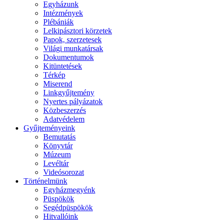
Egyházunk
Intézmények
Plébániák
Lelkipásztori körzetek
Papok, szerzetesek
Világi munkatársak
Dokumentumok
Kitüntetések
Térkép
Miserend
Linkgyűjtemény
Nyertes pályázatok
Közbeszerzés
Adatvédelem
Gyűjteményeink
Bemutatás
Könyvtár
Múzeum
Levéltár
Videósorozat
Történelmünk
Egyházmegyénk
Püspökök
Segédpüspökök
Hitvallóink