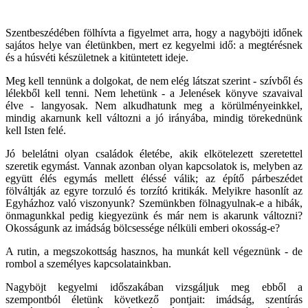
Szentbeszédében fölhívta a figyelmet arra, hogy a nagyböjti időnek
sajátos helye van életünkben, mert ez kegyelmi idő: a megtérésnek
és a húsvéti készületnek a kitüntetett ideje.
Meg kell tennünk a dolgokat, de nem elég látszat szerint - szívből és
lélekből kell tenni. Nem lehetünk - a Jelenések könyve szavaival
élve - langyosak. Nem alkudhatunk meg a körülményeinkkel,
mindig akarnunk kell változni a jó irányába, mindig törekednünk
kell Isten felé.
Jó belelátni olyan családok életébe, akik elkötelezett szeretettel
szeretik egymást. Vannak azonban olyan kapcsolatok is, melyben az
együtt élés egymás mellett éléssé válik; az építő párbeszédet
fölváltják az egyre torzuló és torzító kritikák. Melyikre hasonlít az
Egyházhoz való viszonyunk? Szemünkben fölnagyulnak-e a hibák,
önmagunkkal pedig kiegyezünk és már nem is akarunk változni?
Okosságunk az imádság bölcsessége nélküli emberi okosság-e?
A rutin, a megszokottság hasznos, ha munkát kell végeznünk - de
rombol a személyes kapcsolatainkban.
Nagyböjt kegyelmi időszakában vizsgáljuk meg ebből a
szempontból életünk következő pontjait: imádság, szentírás