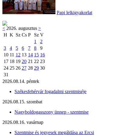
Papi lelkigyakorlat
<
2026. augusztus
>
H
K
Sz
Cs
P
Sz
V
1
2
3
4
5
6
7
8
9
10
11
12
13
14
15
16
17
18
19
20
21
22
23
24
25
26
27
28
29
30
31
2026.08.14. péntek
Székesfehérvár fogadalmi szentmiséje
2026.08.15. szombat
Nagyboldogasszony ünnep - szentmise
2026.08.16. vasárnap
Szentmise és jegyesek megáldása az Ercsi