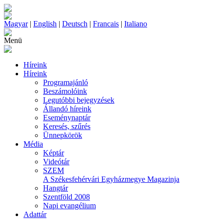
Magyar
|
English
|
Deutsch
|
Francais
|
Italiano
Menü
Híreink
Híreink
Programajánló
Beszámolóink
Legutóbbi bejegyzések
Állandó híreink
Eseménynaptár
Keresés, szűrés
Ünnepkörök
Média
Képtár
Videótár
SZEM
A Székesfehérvári Egyházmegye Magazinja
Hangtár
Szentföld 2008
Napi evangélium
Adattár