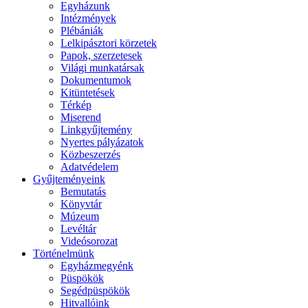
Egyházunk
Intézmények
Plébániák
Lelkipásztori körzetek
Papok, szerzetesek
Világi munkatársak
Dokumentumok
Kitüntetések
Térkép
Miserend
Linkgyűjtemény
Nyertes pályázatok
Közbeszerzés
Adatvédelem
Gyűjteményeink
Bemutatás
Könyvtár
Múzeum
Levéltár
Videósorozat
Történelmünk
Egyházmegyénk
Püspökök
Segédpüspökök
Hitvallóink