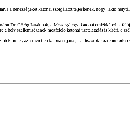
llalva a nehézségeket katonai szolgálatot teljesítenek, hogy „akik helyt
dott Dr. Görög Istvánnak, a Mészeg-hegyi katonai emlékkápolna felújít
 a hely szellemiségének megfelelő katonai tiszteletadás is kíséri, a 
lékműnél, az ismeretlen katona sírjánál, - a díszőrök közreműködésével