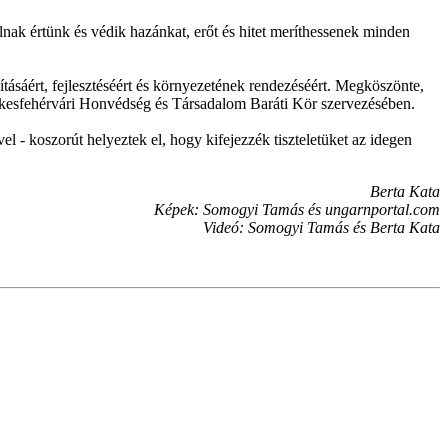
állnak értünk és védik hazánkat, erőt és hitet meríthessenek minden
ásáért, fejlesztéséért és környezetének rendezéséért. Megköszönte,
székesfehérvári Honvédség és Társadalom Baráti Kör szervezésében.
 - koszorút helyeztek el, hogy kifejezzék tiszteletüket az idegen
Berta Kata
Képek: Somogyi Tamás és ungarnportal.com
Videó: Somogyi Tamás és Berta Kata