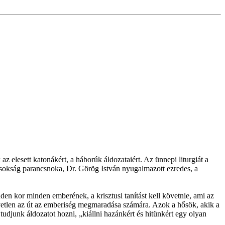
elesett katonákért, a háborúk áldozataiért. Az ünnepi liturgiát a
csokság parancsnoka, Dr. Görög István nyugalmazott ezredes, a
en kor minden emberének, a krisztusi tanítást kell követnie, ami az
gyetlen az út az emberiség megmaradása számára. Azok a hősök, akik a
tudjunk áldozatot hozni, „kiállni hazánkért és hitünkért egy olyan