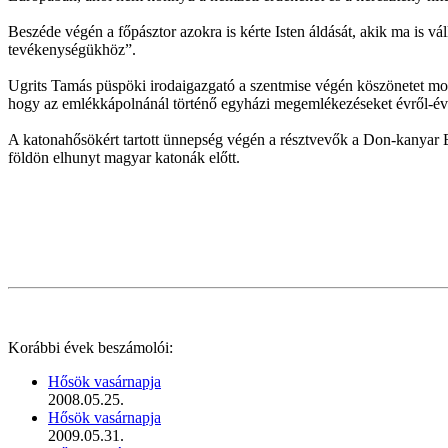
Beszéde végén a főpásztor azokra is kérte Isten áldását, akik ma is vá
tevékenységükhöz”.
Ugrits Tamás püspöki irodaigazgató a szentmise végén köszönetet mon
hogy az emlékkápolnánál történő egyházi megemlékezéseket évről-évre
A katonahősökért tartott ünnepség végén a résztvevők a Don-kanyar Em
földön elhunyt magyar katonák előtt.
Korábbi évek beszámolói:
Hősök vasárnapja
2008.05.25.
Hősök vasárnapja
2009.05.31.