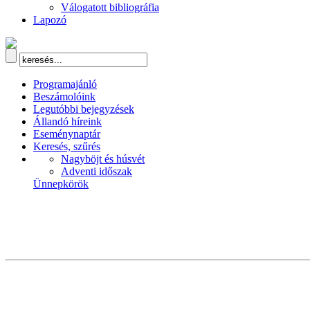
Válogatott bibliográfia
Lapozó
Programajánló
Beszámolóink
Legutóbbi bejegyzések
Állandó híreink
Eseménynaptár
Keresés, szűrés
Nagyböjt és húsvét
Adventi időszak
Ünnepkörök