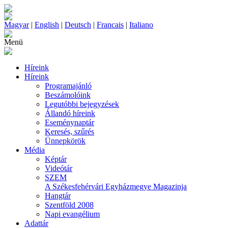
Magyar
|
English
|
Deutsch
|
Francais
|
Italiano
Menü
Híreink
Híreink
Programajánló
Beszámolóink
Legutóbbi bejegyzések
Állandó híreink
Eseménynaptár
Keresés, szűrés
Ünnepkörök
Média
Képtár
Videótár
SZEM
A Székesfehérvári Egyházmegye Magazinja
Hangtár
Szentföld 2008
Napi evangélium
Adattár