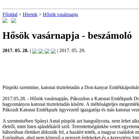
Főoldal
>
Híreink
>
Hősök vasárnapja
Hősök vasárnapja
- beszámoló
2017. 05. 28. |
| 2017. 05. 29.
Püspöki szentmise, katonai tiszteletadás a Don-kanyar Emlékkápolná
2017.05.28. - Hősök vasárnapján, Pákozdon a Katonai Emlékpark Doni K
hagyományos katonai tiszteletadás kísérte. A méltóságteljes megemlé
Pákozdi Katonai Emlékpark ügyvezető igazgatója és más katonai vez
A szentmisében Spányi Antal püspök azt hangsúlyozta, nem lehet alku 
életről, mint Isten ajándékáról szól. Teremtettségünkbe vetett egyet
háborúban életüket áldozták fel, a hazáért tették, a magyar családok m
Európában, ahol nem könnyű a nemzeti érdekeket és a keresztény hite