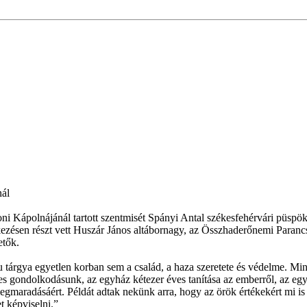
nál
ápolnájánál tartott szentmisét Spányi Antal székesfehérvári püspök az 
kezésen részt vett Huszár János altábornagy, az Összhaderőnemi Paran
etők.
tárgya egyetlen korban sem a család, a haza szeretete és védelme. Mind
emes gondolkodásunk, az egyház kétezer éves tanítása az emberről, az e
egmaradásáért. Példát adtak nekünk arra, hogy az örök értékekért mi is 
t képviselni.”