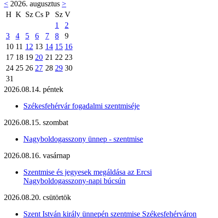
<
2026. augusztus
>
H
K
Sz
Cs
P
Sz
V
1
2
3
4
5
6
7
8
9
10
11
12
13
14
15
16
17
18
19
20
21
22
23
24
25
26
27
28
29
30
31
2026.08.14. péntek
Székesfehérvár fogadalmi szentmiséje
2026.08.15. szombat
Nagyboldogasszony ünnep - szentmise
2026.08.16. vasárnap
Szentmise és jegyesek megáldása az Ercsi
Nagyboldogasszony-napi búcsún
2026.08.20. csütörtök
Szent István király ünnepén szentmise Székesfehérváron