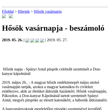
Főoldal
>
Híreink
>
Hősök vasárnapja
Hősök vasárnapja
- beszámoló
2019. 05. 26. |
| 2019. 05. 27.
Hősök napja - Spányi Antal püspök celebrált szentmisét a Don-
kanyar kápolnánál
2019. május 26.. - A magyar hősök emlékünnepét május utolsó
vasárnapján tartják, azokra a magyar katonákra és civilekre
emlékezve, akik az életüket áldozták hazánkért. Hősök vasárnapján,
Pákozdon, a Don-kanyar Kápolnánál tartott szentmisét Spányi
Antal, megyés püspöke az elesett katonákért, a háborúk áldozataiért.
A hagyományoknak megfelelően püspöki szentmisével kezdődő