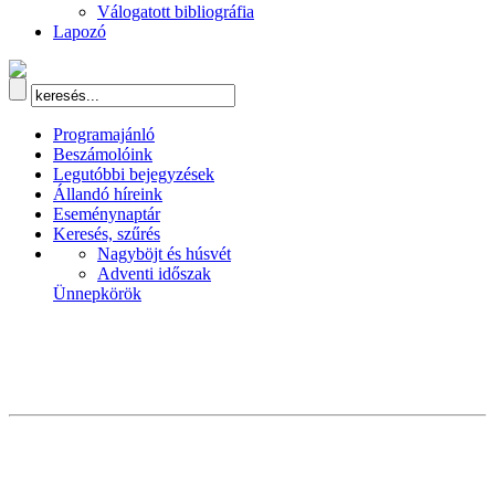
Válogatott bibliográfia
Lapozó
Programajánló
Beszámolóink
Legutóbbi bejegyzések
Állandó híreink
Eseménynaptár
Keresés, szűrés
Nagyböjt és húsvét
Adventi időszak
Ünnepkörök