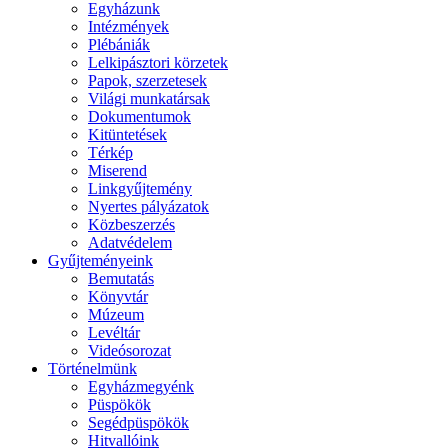
Egyházunk
Intézmények
Plébániák
Lelkipásztori körzetek
Papok, szerzetesek
Világi munkatársak
Dokumentumok
Kitüntetések
Térkép
Miserend
Linkgyűjtemény
Nyertes pályázatok
Közbeszerzés
Adatvédelem
Gyűjteményeink
Bemutatás
Könyvtár
Múzeum
Levéltár
Videósorozat
Történelmünk
Egyházmegyénk
Püspökök
Segédpüspökök
Hitvallóink