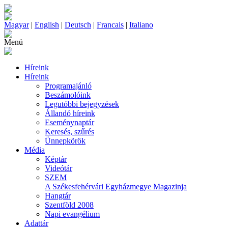
Magyar
|
English
|
Deutsch
|
Francais
|
Italiano
Menü
Híreink
Híreink
Programajánló
Beszámolóink
Legutóbbi bejegyzések
Állandó híreink
Eseménynaptár
Keresés, szűrés
Ünnepkörök
Média
Képtár
Videótár
SZEM
A Székesfehérvári Egyházmegye Magazinja
Hangtár
Szentföld 2008
Napi evangélium
Adattár