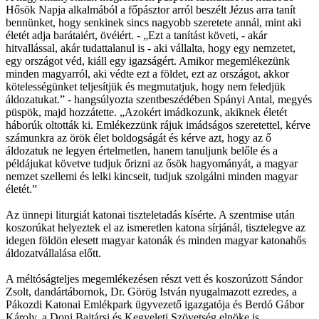
Hősök Napja alkalmából a főpásztor arról beszélt Jézus arra tanít
bennünket, hogy senkinek sincs nagyobb szeretete annál, mint aki
életét adja barátaiért, övéiért. - „Ezt a tanítást követi, - akár
hitvallással, akár tudattalanul is - aki vállalta, hogy egy nemzetet,
egy országot véd, kiáll egy igazságért. Amikor megemlékezünk
minden magyarról, aki védte ezt a földet, ezt az országot, akkor
kötelességünket teljesítjük és megmutatjuk, hogy nem feledjük
áldozatukat.” - hangsúlyozta szentbeszédében Spányi Antal, megyés
püspök, majd hozzátette. „Azokért imádkozunk, akiknek életét
háborúk oltották ki. Emlékezzünk rájuk imádságos szeretettel, kérve
számunkra az örök élet boldogságát és kérve azt, hogy az ő
áldozatuk ne legyen értelmetlen, hanem tanuljunk belőle és a
példájukat követve tudjuk őrizni az ősök hagyományát, a magyar
nemzet szellemi és lelki kincseit, tudjuk szolgálni minden magyar
életét.”
Az ünnepi liturgiát katonai tiszteletadás kísérte. A szentmise után
koszorúkat helyeztek el az ismeretlen katona sírjánál, tisztelegve az
idegen földön elesett magyar katonák és minden magyar katonahős
áldozatvállalása előtt.
A méltóságteljes megemlékezésen részt vett és koszorúzott Sándor
Zsolt, dandártábornok, Dr. Görög István nyugalmazott ezredes, a
Pákozdi Katonai Emlékpark ügyvezető igazgatója és Berdó Gábor
Károly, a Doni Bajtársi és Kegyeleti Szövetség elnöke is.