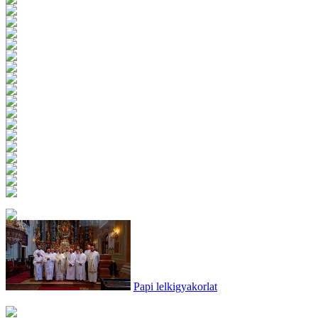
Papi lelkigyakorlat