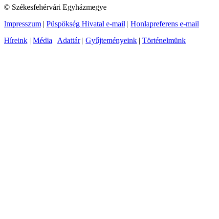
© Székesfehérvári Egyházmegye
Impresszum
|
Püspökség Hivatal e-mail
|
Honlapreferens e-mail
Híreink
|
Média
|
Adattár
|
Gyűjteményeink
|
Történelmünk