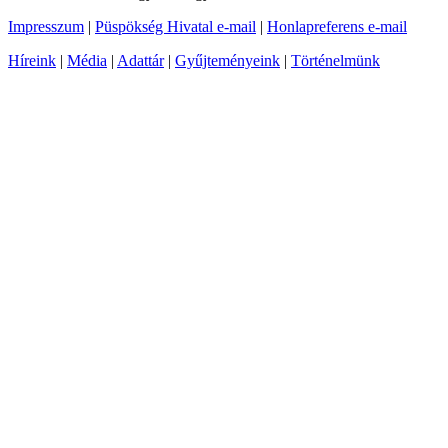
Impresszum
|
Püspökség Hivatal e-mail
|
Honlapreferens e-mail
Híreink
|
Média
|
Adattár
|
Gyűjteményeink
|
Történelmünk