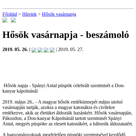
Főoldal
>
Híreink
>
Hősök vasárnapja
Hősök vasárnapja
- beszámoló
2019. 05. 26. |
| 2019. 05. 27.
Hősök napja - Spányi Antal püspök celebrált szentmisét a Don-
kanyar kápolnánál
2019. május 26.. - A magyar hősök emlékünnepét május utolsó
vasárnapján tartják, azokra a magyar katonákra és civilekre
emlékezve, akik az életüket áldozták hazánkért. Hősök vasárnapján,
Pákozdon, a Don-kanyar Kápolnánál tartott szentmisét Spányi
Antal, megyés püspöke az elesett katonákért, a háborúk áldozataiért.
A hagyományoknak megfelelően püspöki szentmisével kezdődő