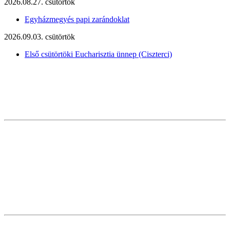
2026.08.27. csütörtök
Egyházmegyés papi zarándoklat
2026.09.03. csütörtök
Első csütörtöki Eucharisztia ünnep (Ciszterci)