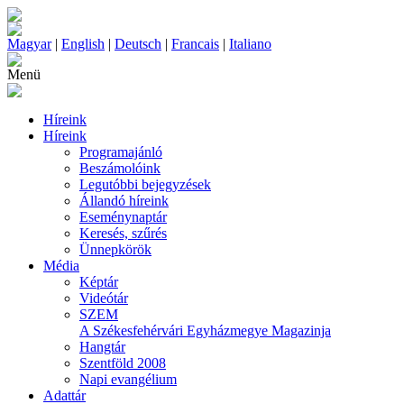
Magyar
|
English
|
Deutsch
|
Francais
|
Italiano
Menü
Híreink
Híreink
Programajánló
Beszámolóink
Legutóbbi bejegyzések
Állandó híreink
Eseménynaptár
Keresés, szűrés
Ünnepkörök
Média
Képtár
Videótár
SZEM
A Székesfehérvári Egyházmegye Magazinja
Hangtár
Szentföld 2008
Napi evangélium
Adattár