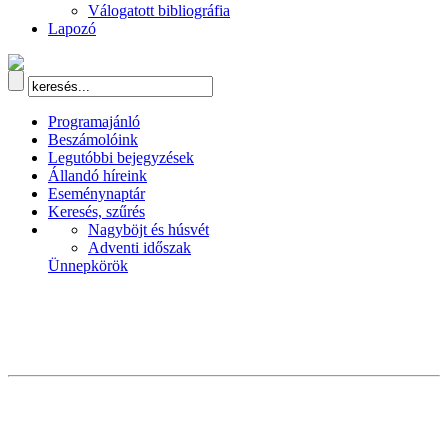
Válogatott bibliográfia
Lapozó
Programajánló
Beszámolóink
Legutóbbi bejegyzések
Állandó híreink
Eseménynaptár
Keresés, szűrés
Nagyböjt és húsvét
Adventi időszak
Ünnepkörök