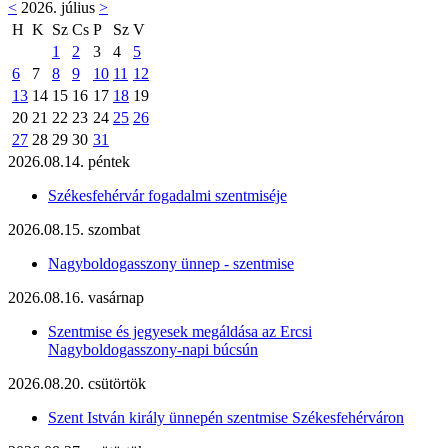
<
2026. július
>
H
K
Sz
Cs
P
Sz
V
1
2
3
4
5
6
7
8
9
10
11
12
13
14
15
16
17
18
19
20
21
22
23
24
25
26
27
28
29
30
31
2026.08.14. péntek
Székesfehérvár fogadalmi szentmiséje
2026.08.15. szombat
Nagyboldogasszony ünnep - szentmise
2026.08.16. vasárnap
Szentmise és jegyesek megáldása az Ercsi
Nagyboldogasszony-napi búcsún
2026.08.20. csütörtök
Szent István király ünnepén szentmise Székesfehérváron