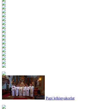
Papi lelkigyakorlat