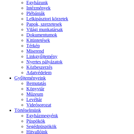
Egyházunk
Intézmények
Plébániák
Lelkipásztori körzetek
Papok, szerzetesek
Világi munkatársak
Dokumentumok
Kitüntetések
Térkép
Miserend
Linkgyűjtemény
Nyertes pályázatok
Közbeszerzés
Adatvédelem
Gyűjteményeink
Bemutatás
Könyvtár
Múzeum
Levéltár
Videósorozat
Történelmünk
Egyházmegyénk
Püspökök
Segédpüspökök
Hitvallóink