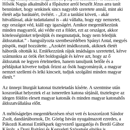
Hősök Napja alkalmából a főpásztor arról beszélt Jézus arra tanít
bennünket, hogy senkinek sincs nagyobb szeretete annál, mint aki
életét adja barátaiért, övéiért. - „Ezt a tanítást követi, - akár
hitvallással, akár tudattalanul is - aki vállalta, hogy egy nemzetet,
egy országot véd, kiáll egy igazságért. Amikor megemlékezünk
minden magyarról, aki védte ezt a földet, ezt az országot, akkor
kötelességünket teljesítjük és megmutatjuk, hogy nem feledjük
áldozatukat.” - hangsúlyozta szentbeszédében Spányi Antal, megyés
püspök, majd hozzátette. „Azokért imádkozunk, akiknek életét
háborúk oltották ki. Emlékezzünk rájuk imádságos szeretettel, kérve
számunkra az örök élet boldogságát és kérve azt, hogy az ő
áldozatuk ne legyen értelmetlen, hanem tanuljunk belőle és a
példájukat követve tudjuk őrizni az ősök hagyományát, a magyar
nemzet szellemi és lelki kincseit, tudjuk szolgálni minden magyar
életét.”
Az ünnepi liturgiát katonai tiszteletadás kísérte. A szentmise után
koszorúkat helyeztek el az ismeretlen katona sírjánál, tisztelegve az
idegen földön elesett magyar katonák és minden magyar katonahős
áldozatvállalása előtt.
A méltóságteljes megemlékezésen részt vett és koszorúzott Sándor
Zsolt, dandártábornok, Dr. Görög István nyugalmazott ezredes, a
Pákozdi Katonai Emlékpark ügyvezető igazgatója és Berdó Gábor
Károly, a Doni Bajtársi és Kegyeleti Szövetség elnöke is.