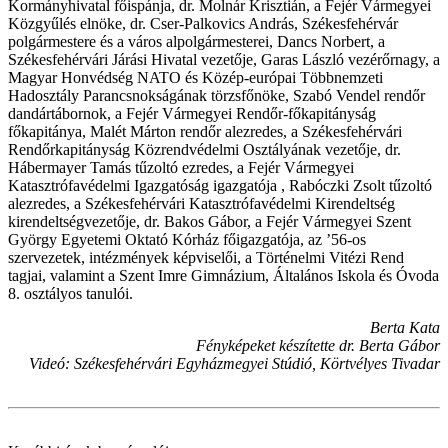
Kormányhivatal főispánja, dr. Molnár Krisztián, a Fejér Vármegyei
Közgyűlés elnöke, dr. Cser-Palkovics András, Székesfehérvár
polgármestere és a város alpolgármesterei, Dancs Norbert, a
Székesfehérvári Járási Hivatal vezetője, Garas László vezérőrnagy, a
Magyar Honvédség NATO és Közép-európai Többnemzeti
Hadosztály Parancsnokságának törzsfőnöke, Szabó Vendel rendőr
dandártábornok, a Fejér Vármegyei Rendőr-főkapitányság
főkapitánya, Malét Márton rendőr alezredes, a Székesfehérvári
Rendőrkapitányság Közrendvédelmi Osztályának vezetője, dr.
Hábermayer Tamás tűzoltó ezredes, a Fejér Vármegyei
Katasztrófavédelmi Igazgatóság igazgatója , Rabóczki Zsolt tűzoltó
alezredes, a Székesfehérvári Katasztrófavédelmi Kirendeltség
kirendeltségvezetője, dr. Bakos Gábor, a Fejér Vármegyei Szent
György Egyetemi Oktató Kórház főigazgatója, az ’56-os
szervezetek, intézmények képviselői, a Történelmi Vitézi Rend
tagjai, valamint a Szent Imre Gimnázium, Általános Iskola és Óvoda
8. osztályos tanulói.
Berta Kata
Fényképeket készítette dr. Berta Gábor
Videó: Székesfehérvári Egyházmegyei Stúdió, Körtvélyes Tivadar