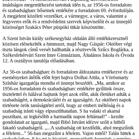
imádságos megemlékezést tartottak idén is, az 1956-os forradalom
és szabadságharc hőseinek emlékére a forradalom 69. évfordulóján.
A megjelent közéleti vezetőket, a vármegye, a város, valamint a
fegyveres erők és a rendvédelmi szervek képviselőit és az ünneplő
közösséget Szakács Péter püspöki titkár köszöntötte.
A Szent István király székesegyház oldalán álló emlékkeresztnél
közösen elénekelték a himnuszt, majd Nagy Gáspár: Október végi
tiszta lángok című versét hallhatták a résztvevők Szűcs Boglárka, a
Székesfehérvári Szent Imre Gimnázium, Általános Iskola és Óvoda
12. A osztályos tanulója előadásában.
Az 56-os szabadságharc és forradalom áldozataira emlékezve és az
eseményeket átélők előtt fejet hajtva Dolhai Attila, a Vörösmarty
Színház igazgatója mondta el ünnepi beszédét. „Ma, amikor az
1956-os forradalom és szabadságharc emlékére gyűlünk össze,
tisztelettel és hálával hajtunk fejet azok előtt, akik életüket adták a
szabadságért, a demokráciáért és az igazságért. Az októberi napok
története örök tanúságtétel arról, hogy az emberi méltóság és a
szabadság iránti vágy elpusztíthatatlan. S ha valaki el akarná
pusztítani, az legkésőbb a harmadik napon feltámad!” - kezdte
gondolatait az igazgató, majd Bibó Istvánt idézve szólt a hitből
fakadó szabadságról. „...A szabadság ott kezdődik, ahol megszűnik
a félelem...” 56-ban megszűnt a félelem. Vajon mitől? Talán hittek a
szabadságban. S ha mi is hiszünk, megszületik bennünk a remény,