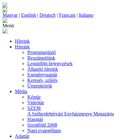
Magyar
|
English
|
Deutsch
|
Francais
|
Italiano
Menü
Híreink
Híreink
Programajánló
Beszámolóink
Legutóbbi bejegyzések
Állandó híreink
Eseménynaptár
Keresés, szűrés
Ünnepkörök
Média
Képtár
Videótár
SZEM
A Székesfehérvári Egyházmegye Magazinja
Hangtár
Szentföld 2008
Napi evangélium
Adattár