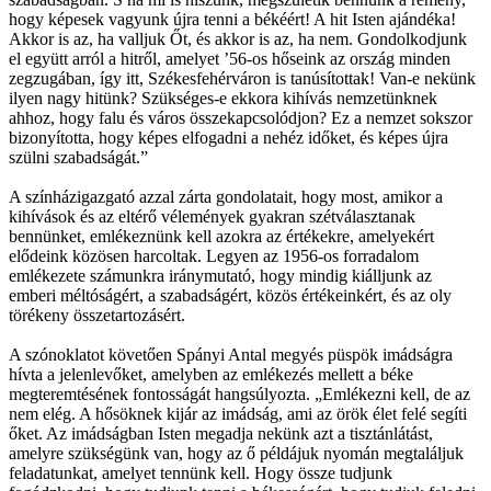
hogy képesek vagyunk újra tenni a békéért! A hit Isten ajándéka!
Akkor is az, ha valljuk Őt, és akkor is az, ha nem. Gondolkodjunk
el együtt arról a hitről, amelyet ’56-os hőseink az ország minden
zegzugában, így itt, Székesfehérváron is tanúsítottak! Van-e nekünk
ilyen nagy hitünk? Szükséges-e ekkora kihívás nemzetünknek
ahhoz, hogy falu és város összekapcsolódjon? Ez a nemzet sokszor
bizonyította, hogy képes elfogadni a nehéz időket, és képes újra
szülni szabadságát.”
A színházigazgató azzal zárta gondolatait, hogy most, amikor a
kihívások és az eltérő vélemények gyakran szétválasztanak
bennünket, emlékeznünk kell azokra az értékekre, amelyekért
elődeink közösen harcoltak. Legyen az 1956-os forradalom
emlékezete számunkra iránymutató, hogy mindig kiálljunk az
emberi méltóságért, a szabadságért, közös értékeinkért, és az oly
törékeny összetartozásért.
A szónoklatot követően Spányi Antal megyés püspök imádságra
hívta a jelenlevőket, amelyben az emlékezés mellett a béke
megteremtésének fontosságát hangsúlyozta. „Emlékezni kell, de az
nem elég. A hősöknek kijár az imádság, ami az örök élet felé segíti
őket. Az imádságban Isten megadja nekünk azt a tisztánlátást,
amelyre szükségünk van, hogy az ő példájuk nyomán megtaláljuk
feladatunkat, amelyet tennünk kell. Hogy össze tudjunk