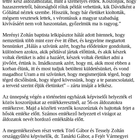
tettre kész áldozathozatal, mint a személyes érdek. Köszönjük, hogy
hazaszeretetről, bátorságból róluk példát vehetünk, kik Dávidként a
Góliáttal néztek szembe. Hisszük, hogy bár életüket kioltották,
mégsem vesztesek lettek, s vérontásuk a magyar szabadság
kivívásáért nem volt haszontalan, győzelmük ma is ragyog.”
Merényi Zoltán baptista lelkipásztor hálát adott Istennek, hogy
nemzetünk több mint ezer éve itt élhet, és kegyelme megtartott
bennünket „Hálás a szívünk azért, hogyha elődeinkre gondolunk,
különösen azokra, akik példával jártak előttünk, és akik készek
voltak életüket is adni a hazáért, készek voltak életüket adni a
jövőért, értünk is. Imádkozunk azért, hogy mi, akik most ebben a
korban élünk, itt és most tudjuk betölteni küldetésünket, és vond
magadhoz Uram a mi szívünket, hogy megismerjünk téged, hogy
téged dicsőítsünk, hogy téged kövessünk, hogy a te parancsolataid,
a terveid szerint éljük életünket” – zárta imáját a lelkész.
Az ünnepség végén a történelmi egyházak képviselői helyezték el
közös koszorújukat az emlékkeresztnél, az 56-os áldozatokra
emlékezve. Majd a közéleti vezetők koszorúztak és hajtottak fejet a
hősök emléke előtt. Számos emlékező helyezett el virágot az
áldozatok nevét hordozó emléktábla előtt.
A megemlékezésen részt vettek Törő Gábor és Tessely Zoltán
országgyűlési képviselők, dr. Tanárki Gábor, a Fejér Vármegyei