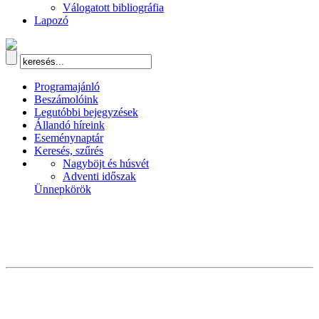
Válogatott bibliográfia
Lapozó
Programajánló
Beszámolóink
Legutóbbi bejegyzések
Állandó híreink
Eseménynaptár
Keresés, szűrés
Nagyböjt és húsvét
Adventi időszak
Ünnepkörök