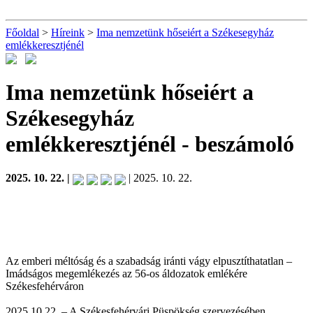
Főoldal
>
Híreink
>
Ima nemzetünk hőseiért a Székesegyház
emlékkeresztjénél
Ima nemzetünk hőseiért a
Székesegyház
emlékkeresztjénél
- beszámoló
2025. 10. 22. |
| 2025. 10. 22.
Az emberi méltóság és a szabadság iránti vágy elpusztíthatatlan –
Imádságos megemlékezés az 56-os áldozatok emlékére
Székesfehérváron
2025.10.22. – A Székesfehérvári Püspökség szervezésében