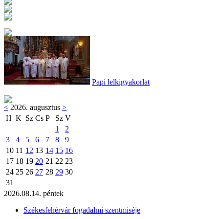
Papi lelkigyakorlat
<
2026. augusztus
>
H
K
Sz
Cs
P
Sz
V
1
2
3
4
5
6
7
8
9
10
11
12
13
14
15
16
17
18
19
20
21
22
23
24
25
26
27
28
29
30
31
2026.08.14. péntek
Székesfehérvár fogadalmi szentmiséje