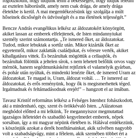
fogódzkodni, hogy tudjunk tenni a békességért, hogy tudjuk feledni
az esztelen háborúsdit, amely nem csak drága, de amely drága
életekbe is kerül. A mai megemlékezésünk így szolgálja a múlt
hőseinek dicsőségét és üdvösségét és a ma életének teljességét.”
Bencze András evangélikus lelkész az áldozatokért könyörgött,
akiket lassan az emberek elfelejtenek, de Isten mindannyiukat
személy szerint számontartja. „Te ismered őket, az áldozatokat.
Tudod, mikor lebuktak a sortűz után. Mikor kizárták őket az
egyetemről, mikor zaklatták családjukat, és véresre verték, akiket
kihallgatásra vittek. És bezárultak mögöttük a cellaajtók, és
bezárultak fölöttük a jeltelen sírok, s nem lehetett belőlük orvos vagy
mérnök, hanem segédmunkásként rejtőztek el valamelyik gyárban,
és pohár után nyúltak, és mindenki lenézte őket, de ismered Uram az
áldozatokat. Te magad is, Uram, áldozat voltál. … Te ismered az
áldozatokat, és erős reményünk, hogy ők is megismerhettek téged.
Irgalmadnak és feltámadásodnak erejét!” – hangzott el az imában.
Tavasz Kristóf református lelkész a Felséges Istenhez fohászkodott,
aki a mindenható, egy, szent és örökkévaló Isten. „Alázatosan
meghódol előtted a mi lelkünk, Te megannyiszor megmutattad
igazságos ítéleteidet és szabadító kegyelmedet emberek, népek
sorsában, így a mi magyar népünk életében is. Hálával emlékezünk,
s köszönjük azokat a derék honfitársainkat, akik szívében nagyobb
volt a szabadságvágy, mint a félelem, akik szemében többet ért a