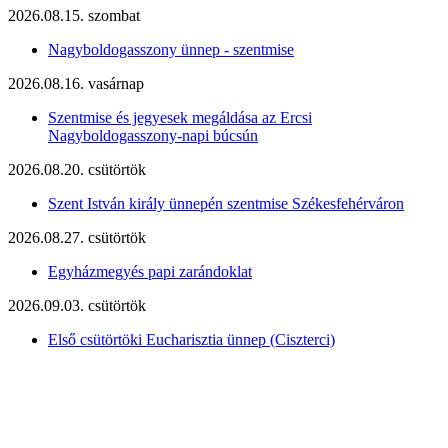
2026.08.15. szombat
Nagyboldogasszony ünnep - szentmise
2026.08.16. vasárnap
Szentmise és jegyesek megáldása az Ercsi
Nagyboldogasszony-napi búcsún
2026.08.20. csütörtök
Szent István király ünnepén szentmise Székesfehérváron
2026.08.27. csütörtök
Egyházmegyés papi zarándoklat
2026.09.03. csütörtök
Első csütörtöki Eucharisztia ünnep (Ciszterci)