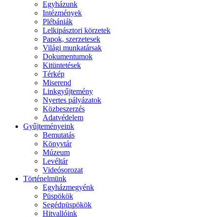
Egyházunk
Intézmények
Plébániák
Lelkipásztori körzetek
Papok, szerzetesek
Világi munkatársak
Dokumentumok
Kitüntetések
Térkép
Miserend
Linkgyűjtemény
Nyertes pályázatok
Közbeszerzés
Adatvédelem
Gyűjteményeink
Bemutatás
Könyvtár
Múzeum
Levéltár
Videósorozat
Történelmünk
Egyházmegyénk
Püspökök
Segédpüspökök
Hitvallóink