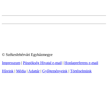
© Székesfehérvári Egyházmegye
Impresszum
|
Püspökség Hivatal e-mail
|
Honlapreferens e-mail
Híreink
|
Média
|
Adattár
|
Gyűjteményeink
|
Történelmünk