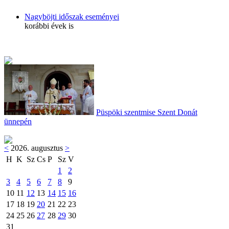
Nagyböjti időszak eseményei
korábbi évek is
Püspöki szentmise Szent Donát
ünnepén
<
2026. augusztus
>
H
K
Sz
Cs
P
Sz
V
1
2
3
4
5
6
7
8
9
10
11
12
13
14
15
16
17
18
19
20
21
22
23
24
25
26
27
28
29
30
31