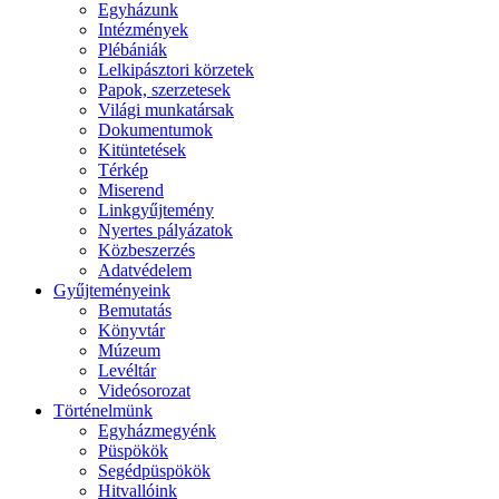
Egyházunk
Intézmények
Plébániák
Lelkipásztori körzetek
Papok, szerzetesek
Világi munkatársak
Dokumentumok
Kitüntetések
Térkép
Miserend
Linkgyűjtemény
Nyertes pályázatok
Közbeszerzés
Adatvédelem
Gyűjteményeink
Bemutatás
Könyvtár
Múzeum
Levéltár
Videósorozat
Történelmünk
Egyházmegyénk
Püspökök
Segédpüspökök
Hitvallóink