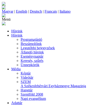
Magyar
|
English
|
Deutsch
|
Francais
|
Italiano
Menü
Híreink
Híreink
Programajánló
Beszámolóink
Legutóbbi bejegyzések
Állandó híreink
Eseménynaptár
Keresés, szűrés
Ünnepkörök
Média
Képtár
Videótár
SZEM
A Székesfehérvári Egyházmegye Magazinja
Hangtár
Szentföld 2008
Napi evangélium
Adattár