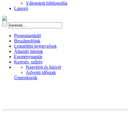
Válogatott bibliográfia
Lapozó
Programajánló
Beszámolóink
Legutóbbi bejegyzések
Állandó híreink
Eseménynaptár
Keresés, szűrés
Nagyböjt és húsvét
Adventi időszak
Ünnepkörök