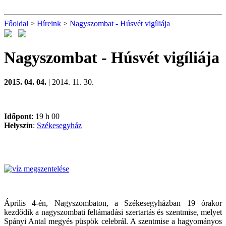
Főoldal
>
Híreink
>
Nagyszombat - Húsvét vigíliája
Nagyszombat - Húsvét vigíliája
2015. 04. 04.
| 2014. 11. 30.
Időpont
: 19 h 00
Helyszín
:
Székesegyház
Április 4-én, Nagyszombaton, a Székesegyházban 19 órakor
kezdődik a nagyszombati feltámadási szertartás és szentmise, melyet
Spányi Antal megyés püspök celebrál. A szentmise a hagyományos