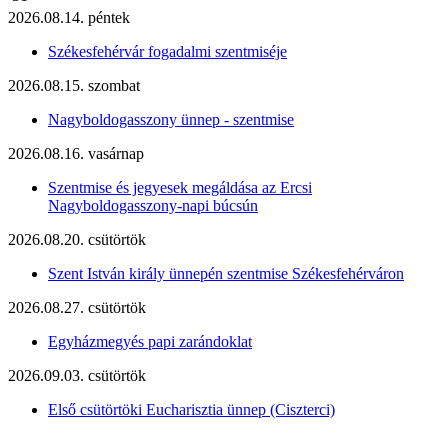
2026.08.14. péntek
Székesfehérvár fogadalmi szentmiséje
2026.08.15. szombat
Nagyboldogasszony ünnep - szentmise
2026.08.16. vasárnap
Szentmise és jegyesek megáldása az Ercsi
Nagyboldogasszony-napi búcsún
2026.08.20. csütörtök
Szent István király ünnepén szentmise Székesfehérváron
2026.08.27. csütörtök
Egyházmegyés papi zarándoklat
2026.09.03. csütörtök
Első csütörtöki Eucharisztia ünnep (Ciszterci)