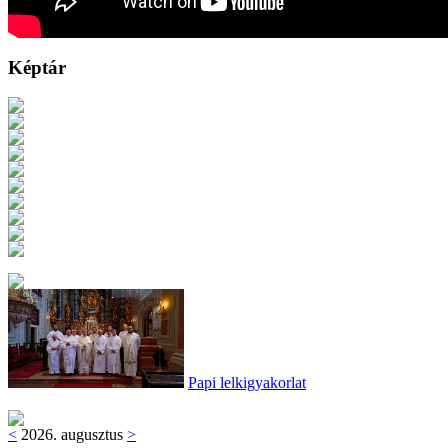
Képtár
Papi lelkigyakorlat
<
2026. augusztus
>