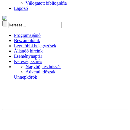
Válogatott bibliográfia
Lapozó
Programajánló
Beszámolóink
Legutóbbi bejegyzések
Állandó híreink
Eseménynaptár
Keresés, szűrés
Nagyböjt és húsvét
Adventi időszak
Ünnepkörök