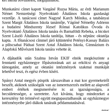
két iskola bővülhetett, megújulhatott.
Munkatársi címet kapott Vargáné Ruzsa Mária, az érdi Marianum
Német Nemzetiségi Nyelvoktató Általános Iskola gazdasági
vezetője. A tanácsosi címet Nagyné Karch Mónika, a tatabányai
Szent Margit Általános Iskola tanárnője, Vágóné Némethy Adrienn
a budaörsi Mindszenty József Római Katolikus Óvoda és
Nyelvoktató Általános Iskola tanára és Barnaföldi Rebeka, a bicskei
Szent László Általános Iskola tanítója, hittan - és néptánc oktatója
kapta. A főtanácsosi címmel járó kitüntetést Petényi-Kassay Balázs
a piliscsabai Páduai Szent Antal Általános Iskola, Gimnázium és
Alapfokú Művészeti Iskola tanára vehette át.
A díjátadók után Szalma István EKIF elnök megköszönte a
fenntartó egyházmegye főpásztorának azt az erkölcsi és anyagi
támogatást, amely az oktatási intézmények szakmai munkáját
lehetővé teszi, és egész évben kíséri.
Spányi Antal megyés püspök zárszavában a mai kor gyermekeiről
beszélt, akiknek szükségük van az ismeretszerzés mellett az alapvető
emberi értékek megismerésére is: az igazságosságra, a
becsületességre, a szeretetre. Azt kívánta, hogy mindezeket a
keresztény hit örömével együtt megtapasztalhassák az egyházmegye
intézményeibe járó diákok tanáraik példamutatásával.