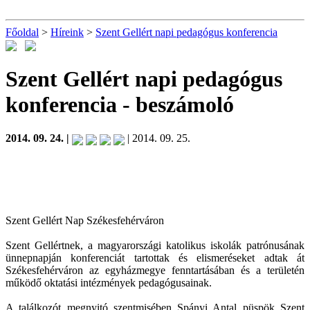
Főoldal
>
Híreink
>
Szent Gellért napi pedagógus konferencia
Szent Gellért napi pedagógus
konferencia
- beszámoló
2014. 09. 24. |
| 2014. 09. 25.
Szent Gellért Nap Székesfehérváron
Szent Gellértnek, a magyarországi katolikus iskolák patrónusának
ünnepnapján konferenciát tartottak és elismeréseket adtak át
Székesfehérváron az egyházmegye fenntartásában és a területén
működő oktatási intézmények pedagógusainak.
A találkozót megnyitó szentmisében Spányi Antal püspök Szent