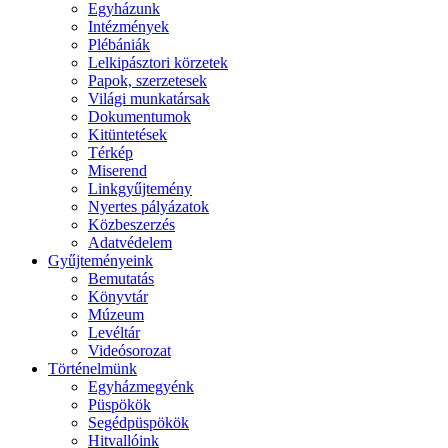
Egyházunk
Intézmények
Plébániák
Lelkipásztori körzetek
Papok, szerzetesek
Világi munkatársak
Dokumentumok
Kitüntetések
Térkép
Miserend
Linkgyűjtemény
Nyertes pályázatok
Közbeszerzés
Adatvédelem
Gyűjteményeink
Bemutatás
Könyvtár
Múzeum
Levéltár
Videósorozat
Történelmünk
Egyházmegyénk
Püspökök
Segédpüspökök
Hitvallóink