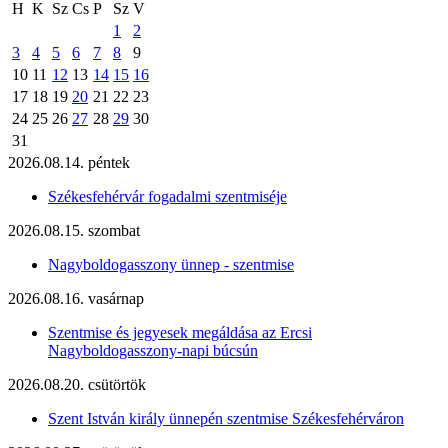
H
K
Sz
Cs
P
Sz
V
1
2
3
4
5
6
7
8
9
10
11
12
13
14
15
16
17
18
19
20
21
22
23
24
25
26
27
28
29
30
31
2026.08.14. péntek
Székesfehérvár fogadalmi szentmiséje
2026.08.15. szombat
Nagyboldogasszony ünnep - szentmise
2026.08.16. vasárnap
Szentmise és jegyesek megáldása az Ercsi
Nagyboldogasszony-napi búcsún
2026.08.20. csütörtök
Szent István király ünnepén szentmise Székesfehérváron