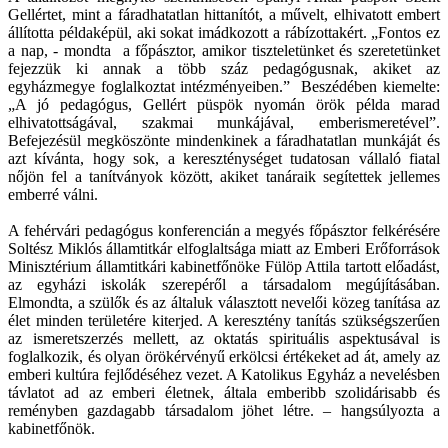
Gellértet, mint a fáradhatatlan hittanítót, a művelt, elhivatott embert
állította példaképül, aki sokat imádkozott a rábízottakért. „Fontos ez
a nap, - mondta a főpásztor, amikor tiszteletünket és szeretetünket
fejezzük ki annak a több száz pedagógusnak, akiket az
egyházmegye foglalkoztat intézményeiben.” Beszédében kiemelte:
„A jó pedagógus, Gellért püspök nyomán örök példa marad
elhivatottságával, szakmai munkájával, emberismeretével”.
Befejezésül megköszönte mindenkinek a fáradhatatlan munkáját és
azt kívánta, hogy sok, a kereszténységet tudatosan vállaló fiatal
nőjön fel a tanítványok között, akiket tanáraik segítettek jellemes
emberré válni.
A fehérvári pedagógus konferencián a megyés főpásztor felkérésére
Soltész Miklós államtitkár elfoglaltsága miatt az Emberi Erőforrások
Minisztérium államtitkári kabinetfőnöke Fülöp Attila tartott előadást,
az egyházi iskolák szerepéről a társadalom megújításában.
Elmondta, a szülők és az általuk választott nevelői közeg tanítása az
élet minden területére kiterjed. A keresztény tanítás szükségszerűen
az ismeretszerzés mellett, az oktatás spirituális aspektusával is
foglalkozik, és olyan örökérvényű erkölcsi értékeket ad át, amely az
emberi kultúra fejlődéséhez vezet. A Katolikus Egyház a nevelésben
távlatot ad az emberi életnek, általa emberibb szolidárisabb és
reményben gazdagabb társadalom jöhet létre. – hangsúlyozta a
kabinetfőnök.