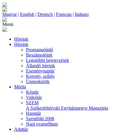
Magyar
|
English
|
Deutsch
|
Francais
|
Italiano
Menü
Híreink
Híreink
Programajánló
Beszámolóink
Legutóbbi bejegyzések
Állandó híreink
Eseménynaptár
Keresés, szűrés
Ünnepkörök
Média
Képtár
Videótár
SZEM
A Székesfehérvári Egyházmegye Magazinja
Hangtár
Szentföld 2008
Napi evangélium
Adattár