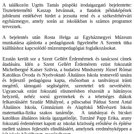
A találkozón Ugrits Tamás püspöki irodaigazgató bejelentette:
Tiszteletreméltó Kaszap Istvánnak, a fiatalok példaképének
jubileumi emlékévet hirdet a jezsuita rend és a székesfehérvári
egyházmegye, amely során az iskolákban is számos programot
terveznek.
A bejelentés után Rosta Helga az Egyházmegyei Múzeum
munkatársa ajánlotta a pedagógusok figyelmébe A Szentek titka
kiállításhoz kapcsolódó múzeumpedagógiai foglalkozásokat.
Ezután került sor a Szent Gellért Érdemérmek és tanácsosi címek
átadására. Idén a Szent Gellért Érdemérem ezüst fokozatát
Michelbergné Kaiser Szilvia, a budaörsi Mindszenty József Római
Katolikus Óvoda és Nyelvoktató Általános Iskola testnevelő tanára
és fejlesztő pedagógusa kapta, elsősorban a tanítványai iránti
megértő, támogató segítségéért, szeretettel teli neveléséért.
Ugyancsak ezüst fokozatú elismerésben részesült a hátrányos
helyzetű, nehéz sorsú gyermekek és a tehetséges diákok
felkarolásáért Szudár Mihályné, a piliscsabai Páduai Szent Antal
Általános Iskola, Gimnázium és Alapfokú Művészeti Iskola
matematika-fizika szakos tanárnője. A tatabányai és bicskei
katolikus általános iskola igazgatónője, Turzáné Papp Erika, arany
fokozatú érdemérmet kapott az iskolai közösség erősítése és építése
mellett számos fejlesztés elindításáért, amelynek eredményképpen a