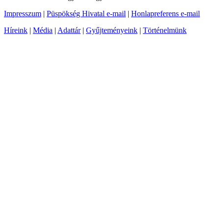
Impresszum
|
Püspökség Hivatal e-mail
|
Honlapreferens e-mail
Híreink
|
Média
|
Adattár
|
Gyűjteményeink
|
Történelmünk