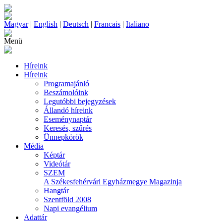
Magyar
|
English
|
Deutsch
|
Francais
|
Italiano
Menü
Híreink
Híreink
Programajánló
Beszámolóink
Legutóbbi bejegyzések
Állandó híreink
Eseménynaptár
Keresés, szűrés
Ünnepkörök
Média
Képtár
Videótár
SZEM
A Székesfehérvári Egyházmegye Magazinja
Hangtár
Szentföld 2008
Napi evangélium
Adattár