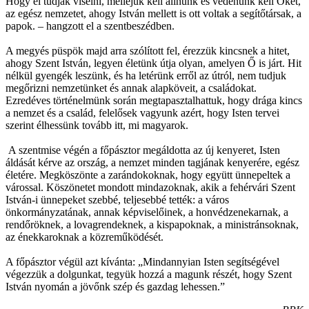
Hogy el tudják viselni, melléjük kell állnunk és védenünk kell Őket,
az egész nemzetet, ahogy István mellett is ott voltak a segítőtársak, a
papok. – hangzott el a szentbeszédben.
A megyés püspök majd arra szólított fel, érezzük kincsnek a hitet,
ahogy Szent István, legyen életünk útja olyan, amelyen Ő is járt. Hit
nélkül gyengék leszünk, és ha letérünk erről az útról, nem tudjuk
megőrizni nemzetünket és annak alapköveit, a családokat.
Ezredéves történelmünk során megtapasztalhattuk, hogy drága kincs
a nemzet és a család, felelősek vagyunk azért, hogy Isten tervei
szerint élhessünk tovább itt, mi magyarok.
A szentmise végén a főpásztor megáldotta az új kenyeret, Isten
áldását kérve az ország, a nemzet minden tagjának kenyerére, egész
életére. Megköszönte a zarándokoknak, hogy együtt ünnepeltek a
várossal. Köszönetet mondott mindazoknak, akik a fehérvári Szent
István-i ünnepeket szebbé, teljesebbé tették: a város
önkormányzatának, annak képviselőinek, a honvédzenekarnak, a
rendőröknek, a lovagrendeknek, a kispapoknak, a ministránsoknak,
az énekkaroknak a közreműködését.
A főpásztor végül azt kívánta: „Mindannyian Isten segítségével
végezzük a dolgunkat, tegyük hozzá a magunk részét, hogy Szent
István nyomán a jövőnk szép és gazdag lehessen.”