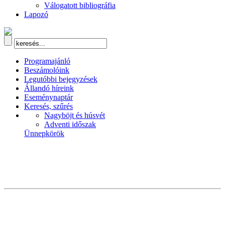
Válogatott bibliográfia
Lapozó
Programajánló
Beszámolóink
Legutóbbi bejegyzések
Állandó híreink
Eseménynaptár
Keresés, szűrés
Nagyböjt és húsvét
Adventi időszak
Ünnepkörök