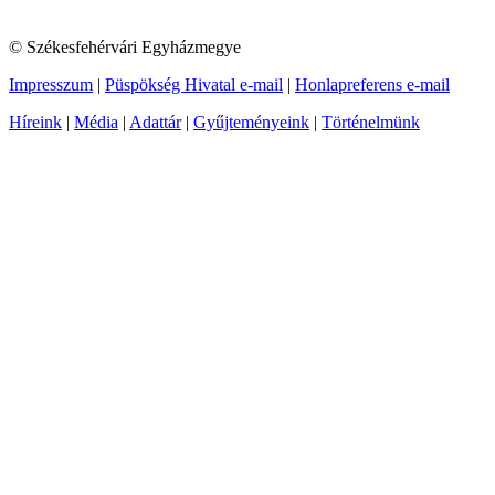
© Székesfehérvári Egyházmegye
Impresszum
|
Püspökség Hivatal e-mail
|
Honlapreferens e-mail
Híreink
|
Média
|
Adattár
|
Gyűjteményeink
|
Történelmünk