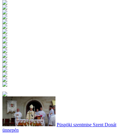
Püspöki szentmise Szent Donát
ünnepén