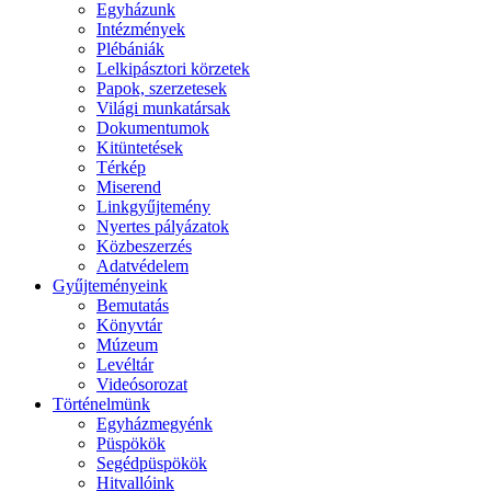
Egyházunk
Intézmények
Plébániák
Lelkipásztori körzetek
Papok, szerzetesek
Világi munkatársak
Dokumentumok
Kitüntetések
Térkép
Miserend
Linkgyűjtemény
Nyertes pályázatok
Közbeszerzés
Adatvédelem
Gyűjteményeink
Bemutatás
Könyvtár
Múzeum
Levéltár
Videósorozat
Történelmünk
Egyházmegyénk
Püspökök
Segédpüspökök
Hitvallóink