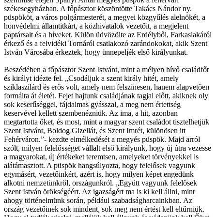
székesegyházban. A főpásztor köszöntötte Takács Nándor ny.
püspököt, a város polgármesterét, a megyei közgyűlés alelnökét, a
honvédelmi államtitkárt, a közhivatalok vezetőit, a megjelent
paptársait és a híveket. Külön üdvözölte az Erdélyből, Farkaslakáról
érkező és a felvidéki Tornáról csatlakozó zarándokokat, akik Szent
István Városába érkeztek, hogy ünnepeljék első királyunkat.
Beszédében a főpásztor Szent Istvánt, mint a mélyen hívő családfőt
és királyt idézte fel. „Csodáljuk a szent király hitét, amely
sziklaszilárd és erős volt, amely nem felszínesen, hanem alapvetően
formálta át életét. Fejet hajtunk családjának tagjai előtt, akiknek oly
sok keserűséggel, fájdalmas gyásszal, a meg nem értettség
keservével kellett szembenézniük. Az ima, a hit, azonban
megtartotta őket, és most, mint a magyar szent családot tisztelhetjük
Szent Istvánt, Boldog Gizellát, és Szent Imrét, különösen itt
Fehérváron.”- kezdte elmélkedését a megyés püspök. Majd arról
szólt, milyen felelősséget vállalt első királyunk, hogy új útra vezesse
a magyarokat, új értékeket teremtsen, amelyeket törvényekkel is
alátámasztott. A püspök hangsúlyozta, hogy felelősek vagyunk
egymásért, vezetőinkért, azért is, hogy milyen képet engedünk
alkotni nemzetünkről, országunkról. „Együtt vagyunk felelősek
Szent István örökségéért. Az igazságért ma is ki kell állni, mint
ahogy történelmünk során, például szabadságharcainkban. Az
ország vezetőinek sok mindent, sok meg nem értést kell eltűrniük.