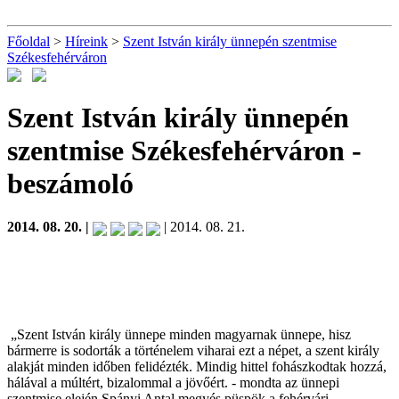
Főoldal
>
Híreink
>
Szent István király ünnepén szentmise
Székesfehérváron
Szent István király ünnepén
szentmise Székesfehérváron
-
beszámoló
2014. 08. 20. |
| 2014. 08. 21.
„Szent István király ünnepe minden magyarnak ünnepe, hisz
bármerre is sodorták a történelem viharai ezt a népet, a szent király
alakját minden időben felidézték. Mindig hittel fohászkodtak hozzá,
hálával a múltért, bizalommal a jövőért. - mondta az ünnepi
szentmise elején Spányi Antal megyés püspök a fehérvári