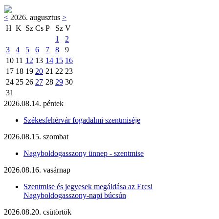
<
2026. augusztus
>
H
K
Sz
Cs
P
Sz
V
1
2
3
4
5
6
7
8
9
10
11
12
13
14
15
16
17
18
19
20
21
22
23
24
25
26
27
28
29
30
31
2026.08.14. péntek
Székesfehérvár fogadalmi szentmiséje
2026.08.15. szombat
Nagyboldogasszony ünnep - szentmise
2026.08.16. vasárnap
Szentmise és jegyesek megáldása az Ercsi
Nagyboldogasszony-napi búcsún
2026.08.20. csütörtök