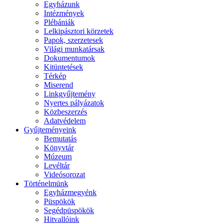
Egyházunk
Intézmények
Plébániák
Lelkipásztori körzetek
Papok, szerzetesek
Világi munkatársak
Dokumentumok
Kitüntetések
Térkép
Miserend
Linkgyűjtemény
Nyertes pályázatok
Közbeszerzés
Adatvédelem
Gyűjteményeink
Bemutatás
Könyvtár
Múzeum
Levéltár
Videósorozat
Történelmünk
Egyházmegyénk
Püspökök
Segédpüspökök
Hitvallóink