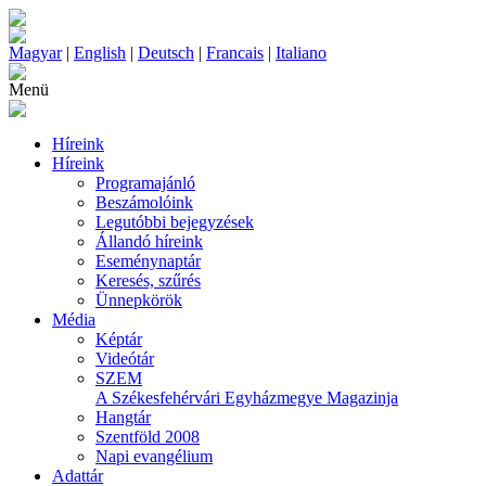
Magyar
|
English
|
Deutsch
|
Francais
|
Italiano
Menü
Híreink
Híreink
Programajánló
Beszámolóink
Legutóbbi bejegyzések
Állandó híreink
Eseménynaptár
Keresés, szűrés
Ünnepkörök
Média
Képtár
Videótár
SZEM
A Székesfehérvári Egyházmegye Magazinja
Hangtár
Szentföld 2008
Napi evangélium
Adattár