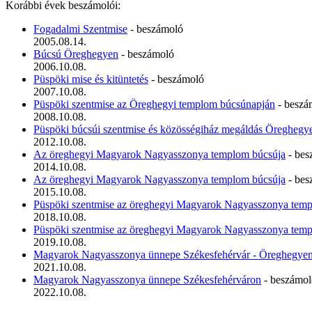
Korábbi évek beszámolói:
Fogadalmi Szentmise
- beszámoló
2005.08.14.
Búcsú Öreghegyen
- beszámoló
2006.10.08.
Püspöki mise és kitüntetés
- beszámoló
2007.10.08.
Püspöki szentmise az Öreghegyi templom búcsúnapján
- beszá
2008.10.08.
Püspöki búcsúi szentmise és közösségiház megáldás Öreghegy
2012.10.08.
Az öreghegyi Magyarok Nagyasszonya templom búcsúja
- bes
2014.10.08.
Az öreghegyi Magyarok Nagyasszonya templom búcsúja
- bes
2015.10.08.
Püspöki szentmise az öreghegyi Magyarok Nagyasszonya tem
2018.10.08.
Püspöki szentmise az öreghegyi Magyarok Nagyasszonya tem
2019.10.08.
Magyarok Nagyasszonya ünnepe Székesfehérvár - Öreghegye
2021.10.08.
Magyarok Nagyasszonya ünnepe Székesfehérváron
- beszámol
2022.10.08.