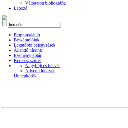
Válogatott bibliográfia
Lapozó
Programajánló
Beszámolóink
Legutóbbi bejegyzések
Állandó híreink
Eseménynaptár
Keresés, szűrés
Nagyböjt és húsvét
Adventi időszak
Ünnepkörök