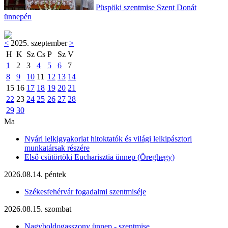
Püspöki szentmise Szent Donát
ünnepén
<
2025. szeptember
>
H
K
Sz
Cs
P
Sz
V
1
2
3
4
5
6
7
8
9
10
11
12
13
14
15
16
17
18
19
20
21
22
23
24
25
26
27
28
29
30
Ma
Nyári lelkigyakorlat hitoktatók és világi lelkipásztori
munkatársak részére
Első csütörtöki Eucharisztia ünnep (Öreghegy)
2026.08.14. péntek
Székesfehérvár fogadalmi szentmiséje
2026.08.15. szombat
Nagyboldogasszony ünnep - szentmise