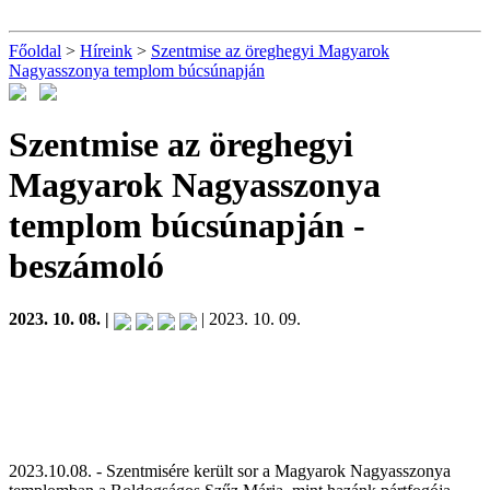
Főoldal
>
Híreink
>
Szentmise az öreghegyi Magyarok
Nagyasszonya templom búcsúnapján
Szentmise az öreghegyi
Magyarok Nagyasszonya
templom búcsúnapján
-
beszámoló
2023. 10. 08. |
| 2023. 10. 09.
2023.10.08. - Szentmisére került sor a Magyarok Nagyasszonya