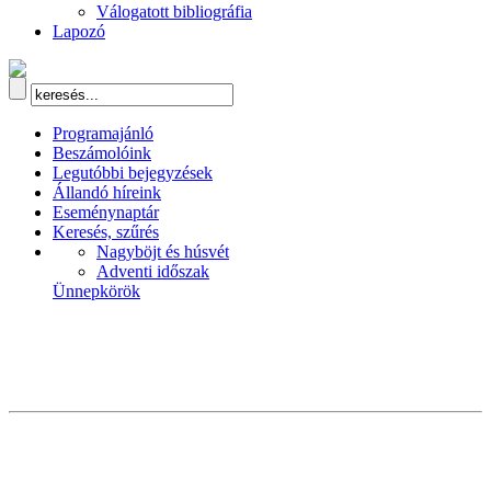
Válogatott bibliográfia
Lapozó
Programajánló
Beszámolóink
Legutóbbi bejegyzések
Állandó híreink
Eseménynaptár
Keresés, szűrés
Nagyböjt és húsvét
Adventi időszak
Ünnepkörök