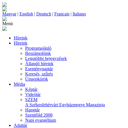
Magyar
|
English
|
Deutsch
|
Francais
|
Italiano
Menü
Híreink
Híreink
Programajánló
Beszámolóink
Legutóbbi bejegyzések
Állandó híreink
Eseménynaptár
Keresés, szűrés
Ünnepkörök
Média
Képtár
Videótár
SZEM
A Székesfehérvári Egyházmegye Magazinja
Hangtár
Szentföld 2008
Napi evangélium
Adattár