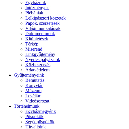
Egyházunk
Intézmények
Plébániák
Lelkipásztori körzetek
Papok, szerzetesek
Világi munkatársak
Dokumentumok
Kitüntetések
Térkép
Miserend
Linkgyűjtemény
Nyertes pályázatok
Közbeszerzés
Adatvédelem
Gyűjteményeink
Bemutatás
Könyvtár
Múzeum
Levéltár
Videósorozat
Történelmünk
Egyházmegyénk
Püspökök
Segédpüspökök
Hitvallóink