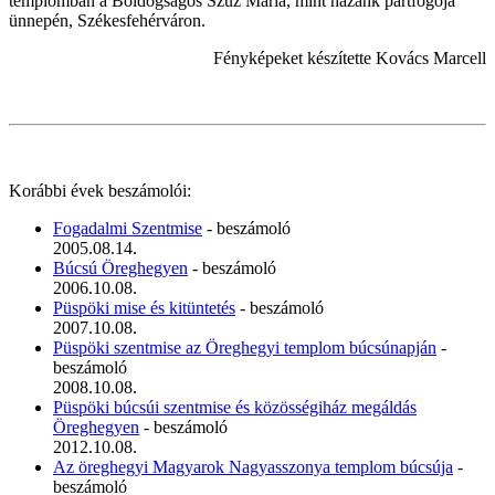
templomban a Boldogságos Szűz Mária, mint hazánk pártfogója
ünnepén, Székesfehérváron.
Fényképeket készítette Kovács Marcell
Korábbi évek beszámolói:
Fogadalmi Szentmise
- beszámoló
2005.08.14.
Búcsú Öreghegyen
- beszámoló
2006.10.08.
Püspöki mise és kitüntetés
- beszámoló
2007.10.08.
Püspöki szentmise az Öreghegyi templom búcsúnapján
-
beszámoló
2008.10.08.
Püspöki búcsúi szentmise és közösségiház megáldás
Öreghegyen
- beszámoló
2012.10.08.
Az öreghegyi Magyarok Nagyasszonya templom búcsúja
-
beszámoló