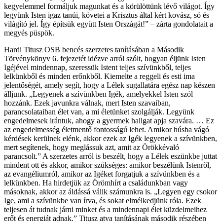
kegyelemmel formáljuk magunkat és a körülöttünk lévő világot. Így
legyünk Isten igaz tanúi, követei a Krisztus által kért kovász, só és
világító jel. Így építsük együtt Isten Országát!” – zárta gondolatait a
megyés püspök.
Hardi Titusz OSB bencés szerzetes tanításában a Második
Törvénykönyv 6. fejezetét idézve arról szólt, hogyan éljünk Isten
Igéjével mindennap, szeressük Istent teljes szívünkből, teljes
lelkünkből és minden erőnkből. Kiemelte a reggeli és esti ima
jelentőségét, amely segít, hogy a Lélek sugallatára egész nap készen
álljunk. „Legyenek a szívünkben Igék, amelyekkel Isten szól
hozzánk. Ezek javunkra válnak, mert Isten szavaiban,
parancsolataiban élet van, a mi életünket szolgálják. Legyünk
engedelmesek irántuk, ahogy a gyermek hallgat apja szavára. … Ez
az engedelmesség életmentő fontosságú lehet. Amikor húsba vágó
kérdések kerülnek elénk, akkor ezek az Igék legyenek a szívünkben,
mert segítenek, hogy meglássuk azt, amit az Örökkévaló
parancsolt.” A szerzetes arról is beszélt, hogy a Lélek eszünkbe juttat
mindent ott és akkor, amikor szükséges: amikor beszélünk Istenről,
az evangéliumról, amikor az Igéket forgatjuk a szívünkben és a
lelkünkben. Ha hirdetjük az Örömhírt a családunkban vagy
másoknak, akkor az áldássá válik számunkra is. „Legyen egy csokor
Ige, ami a szívünkbe van írva, és sokat elmélkedjünk róla. Ezek
teljesen át tudnak járni minket és a mindennapi élet küzdelmeihez
erőt és energiát adnak.” Titusz atya tanításának második részében