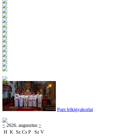
Papi lelkigyakorlat
<
2026. augusztus
>
H
K
Sz
Cs
P
Sz
V