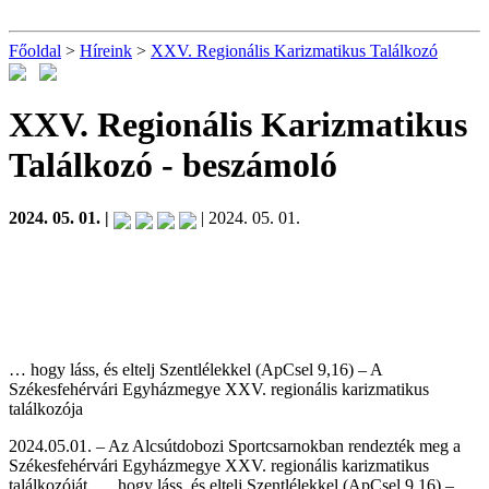
Főoldal
>
Híreink
>
XXV. Regionális Karizmatikus Találkozó
XXV. Regionális Karizmatikus
Találkozó
- beszámoló
2024. 05. 01. |
| 2024. 05. 01.
… hogy láss, és eltelj Szentlélekkel (ApCsel 9,16) – A
Székesfehérvári Egyházmegye XXV. regionális karizmatikus
találkozója
2024.05.01. – Az Alcsútdobozi Sportcsarnokban rendezték meg a
Székesfehérvári Egyházmegye XXV. regionális karizmatikus
találkozóját, … hogy láss, és eltelj Szentlélekkel (ApCsel 9,16) –