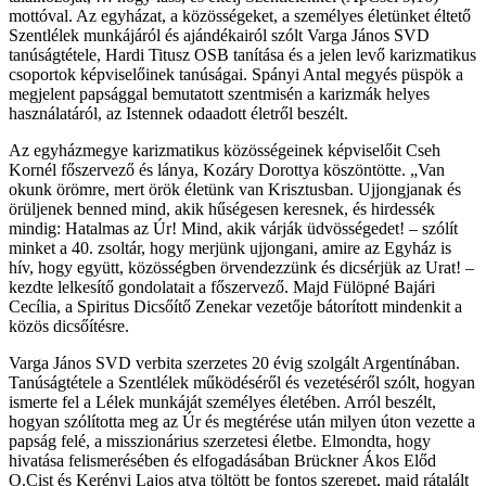
mottóval. Az egyházat, a közösségeket, a személyes életünket éltető
Szentlélek munkájáról és ajándékairól szólt Varga János SVD
tanúságtétele, Hardi Titusz OSB tanítása és a jelen levő karizmatikus
csoportok képviselőinek tanúságai. Spányi Antal megyés püspök a
megjelent papsággal bemutatott szentmisén a karizmák helyes
használatáról, az Istennek odaadott életről beszélt.
Az egyházmegye karizmatikus közösségeinek képviselőit Cseh
Kornél főszervező és lánya, Kozáry Dorottya köszöntötte. „Van
okunk örömre, mert örök életünk van Krisztusban. Ujjongjanak és
örüljenek benned mind, akik hűségesen keresnek, és hirdessék
mindig: Hatalmas az Úr! Mind, akik várják üdvösségedet! – szólít
minket a 40. zsoltár, hogy merjünk ujjongani, amire az Egyház is
hív, hogy együtt, közösségben örvendezzünk és dicsérjük az Urat! –
kezdte lelkesítő gondolatait a főszervező. Majd Fülöpné Bajári
Cecília, a Spiritus Dicsőítő Zenekar vezetője bátorított mindenkit a
közös dicsőítésre.
Varga János SVD verbita szerzetes 20 évig szolgált Argentínában.
Tanúságtétele a Szentlélek működéséről és vezetéséről szólt, hogyan
ismerte fel a Lélek munkáját személyes életében. Arról beszélt,
hogyan szólította meg az Úr és megtérése után milyen úton vezette a
papság felé, a misszionárius szerzetesi életbe. Elmondta, hogy
hivatása felismerésében és elfogadásában Brückner Ákos Előd
O.Cist és Kerényi Lajos atya töltött be fontos szerepet, majd rátalált