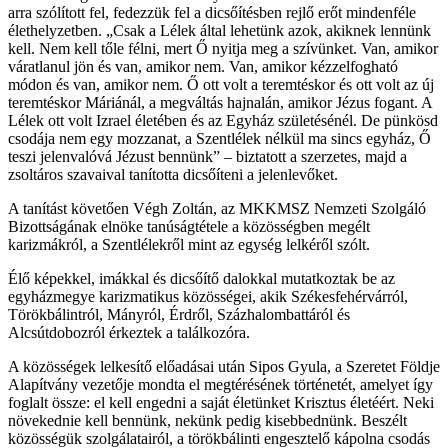
arra szólított fel, fedezzük fel a dicsőítésben rejlő erőt mindenféle
élethelyzetben. „Csak a Lélek által lehetünk azok, akiknek lennünk
kell. Nem kell tőle félni, mert Ő nyitja meg a szívünket. Van, amikor
váratlanul jön és van, amikor nem. Van, amikor kézzelfogható
módon és van, amikor nem. Ő ott volt a teremtéskor és ott volt az új
teremtéskor Máriánál, a megváltás hajnalán, amikor Jézus fogant. A
Lélek ott volt Izrael életében és az Egyház születésénél. De pünkösd
csodája nem egy mozzanat, a Szentlélek nélkül ma sincs egyház, Ő
teszi jelenvalóvá Jézust bennünk” – biztatott a szerzetes, majd a
zsoltáros szavaival tanította dicsőíteni a jelenlevőket.
A tanítást követően Végh Zoltán, az MKKMSZ Nemzeti Szolgáló
Bizottságának elnöke tanúságtétele a közösségben megélt
karizmákról, a Szentlélekről mint az egység lelkéről szólt.
Élő képekkel, imákkal és dicsőítő dalokkal mutatkoztak be az
egyházmegye karizmatikus közösségei, akik Székesfehérvárról,
Törökbálintról, Mányról, Érdről, Százhalombattáról és
Alcsútdobozról érkeztek a találkozóra.
A közösségek lelkesítő előadásai után Sipos Gyula, a Szeretet Földje
Alapítvány vezetője mondta el megtérésének történetét, amelyet így
foglalt össze: el kell engedni a saját életünket Krisztus életéért. Neki
növekednie kell bennünk, nekünk pedig kisebbednünk. Beszélt
közösségük szolgálatairól, a törökbálinti engesztelő kápolna csodás