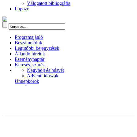
Válogatott bibliográfia
Lapozó
Programajánló
Beszámolóink
Legutóbbi bejegyzések
Állandó híreink
Eseménynaptár
Keresés, szűrés
Nagyböjt és húsvét
Adventi időszak
Ünnepkörök