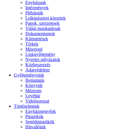
Egyházunk
Intézmények
Plébániák
Lelkipásztori körzetek
Papok, szerzetesek
Világi munkatársak
Dokumentumok
Kitüntetések
Térkép
Miserend
Linkgyűjtemény
Nyertes pályázatok
Közbeszerzés
Adatvédelem
Gyűjteményeink
Bemutatás
Könyvtár
Múzeum
Levéltár
Videósorozat
Történelmünk
Egyházmegyénk
Püspökök
Segédpüspökök
Hitvallóink