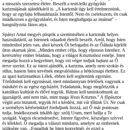
a missziós szerzetesi életre. Beszélt a testi-lelki gyógyítás
karizmájának ajándékáról is. „A karizmát úgy kell értelmeznünk,
hogy az egyfajta felhatalmazás Istentől. Nem én cselekszem, én csak
imádkozom a gyógyulásért, és Isten meghallgatja az imámat” –
hangsúlyozta János atya.
Spányi Antal megyés püspök a szentmisében a karizmák helyes
használatáról, az Istennek odaadott életről beszélt. Arról, hogy Isten
mindenhol jelen van, ahol készek Őt befogadni és az Őáltala kijelölt
úton akarnak járni. „Minden ember célja, hogy eljusson Istenhez. A
keresztény ember feladata, hogy a világot Krisztushoz emelje. Isten
megadja hozzá a kegyelmet, hogy ezt végre tudjuk hajtani az Ő
terve szerint. Ez az isteni ajándék, a karizma, amely nem szokás és
stílus, hanem Isten tervének megvalósítása a hétköznapi életben. Ez
az igazi karizmatikus Lélek, ebben kell segítenünk egymást.
Törődnünk kell egymással, mert mindannyian felelősek vagyunk a
másikért és az egész egyházért. Feladatunk, hogy megőrizzük a
katolikus kultúrát és élővé tegyük. Bátran kell tanúskodnunk az
igazságról, ami nem más, mint maga Jézus Krisztus.” A főpásztor
végül arra biztatott, tegyük fel a kérdést, mit vár tőlünk Úr. Ne csak
a személyes kéréseinkkel forduljunk hozzá, azt Ő már pontosan
tudja. Imádkozzunk inkább így: szólj Uram, mert hallja a Te
szolgád. Vagyis elcsendesedve, Istenre figyelve, készséges szívvel
és lélekkel. Ő megadja a választ mindarra, amelyre az embernek
szüksége van. „Fogadjuk be Isten kegyelmét, és ezzel a