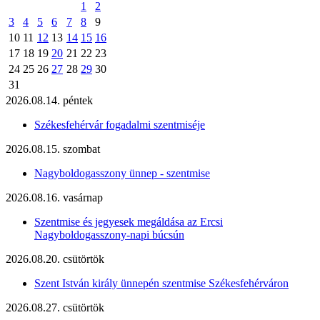
1
2
3
4
5
6
7
8
9
10
11
12
13
14
15
16
17
18
19
20
21
22
23
24
25
26
27
28
29
30
31
2026.08.14. péntek
Székesfehérvár fogadalmi szentmiséje
2026.08.15. szombat
Nagyboldogasszony ünnep - szentmise
2026.08.16. vasárnap
Szentmise és jegyesek megáldása az Ercsi
Nagyboldogasszony-napi búcsún
2026.08.20. csütörtök
Szent István király ünnepén szentmise Székesfehérváron
2026.08.27. csütörtök