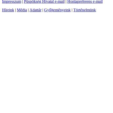
Impresszum
|
Püspökség Hivatal e-mail
|
Honlapreferens e-mail
Híreink
|
Média
|
Adattár
|
Gyűjteményeink
|
Történelmünk