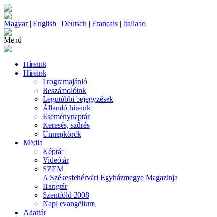
Magyar
|
English
|
Deutsch
|
Francais
|
Italiano
Menü
Híreink
Híreink
Programajánló
Beszámolóink
Legutóbbi bejegyzések
Állandó híreink
Eseménynaptár
Keresés, szűrés
Ünnepkörök
Média
Képtár
Videótár
SZEM
A Székesfehérvári Egyházmegye Magazinja
Hangtár
Szentföld 2008
Napi evangélium
Adattár