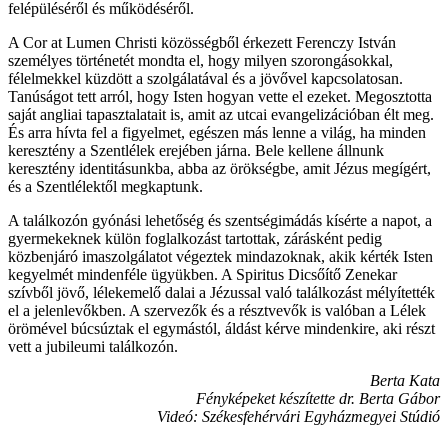
felépüléséről és működéséről.
A Cor at Lumen Christi közösségből érkezett Ferenczy István
személyes történetét mondta el, hogy milyen szorongásokkal,
félelmekkel küzdött a szolgálatával és a jövővel kapcsolatosan.
Tanúságot tett arról, hogy Isten hogyan vette el ezeket. Megosztotta
saját angliai tapasztalatait is, amit az utcai evangelizációban élt meg.
És arra hívta fel a figyelmet, egészen más lenne a világ, ha minden
keresztény a Szentlélek erejében járna. Bele kellene állnunk
keresztény identitásunkba, abba az örökségbe, amit Jézus megígért,
és a Szentlélektől megkaptunk.
A találkozón gyónási lehetőség és szentségimádás kísérte a napot, a
gyermekeknek külön foglalkozást tartottak, zárásként pedig
közbenjáró imaszolgálatot végeztek mindazoknak, akik kérték Isten
kegyelmét mindenféle ügyükben. A Spiritus Dicsőítő Zenekar
szívből jövő, lélekemelő dalai a Jézussal való találkozást mélyítették
el a jelenlevőkben. A szervezők és a résztvevők is valóban a Lélek
örömével búcsúztak el egymástól, áldást kérve mindenkire, aki részt
vett a jubileumi találkozón.
Berta Kata
Fényképeket készítette dr. Berta Gábor
Videó: Székesfehérvári Egyházmegyei Stúdió