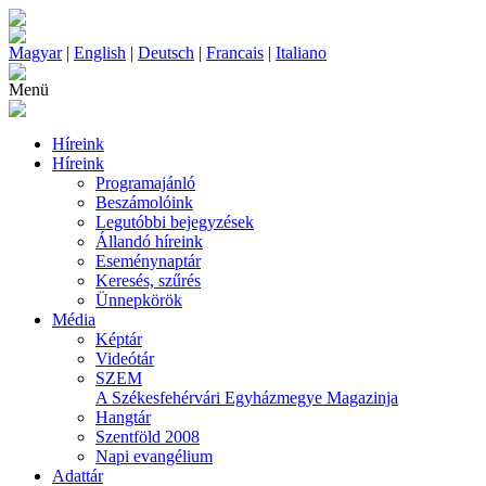
Magyar
|
English
|
Deutsch
|
Francais
|
Italiano
Menü
Híreink
Híreink
Programajánló
Beszámolóink
Legutóbbi bejegyzések
Állandó híreink
Eseménynaptár
Keresés, szűrés
Ünnepkörök
Média
Képtár
Videótár
SZEM
A Székesfehérvári Egyházmegye Magazinja
Hangtár
Szentföld 2008
Napi evangélium
Adattár