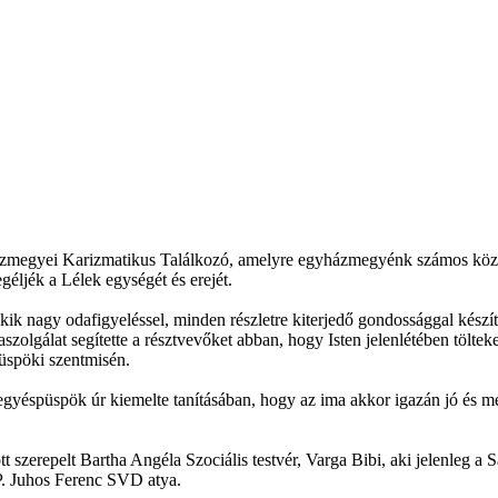
zmegyei Karizmatikus Találkozó, amelyre egyházmegyénk számos közös
egéljék a Lélek egységét és erejét.
 akik nagy odafigyeléssel, minden részletre kiterjedő gondossággal készí
aszolgálat segítette a résztvevőket abban, hogy Isten jelenlétében tölt
püspöki szentmisén.
éspüspök úr kiemelte tanításában, hogy az ima akkor igazán jó és mély,
zött szerepelt Bartha Angéla Szociális testvér, Varga Bibi, aki jelenleg
P. Juhos Ferenc SVD atya.