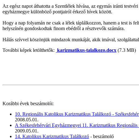
Az egész napot áthatotta a Szentlélek hívása, az egymás iránti testvéri
egyházmegye különböző pontjairól érkező hívek között.
Hogy a nap folyamán ne csak a lélek táplálkozzon, hanem a test is fe
helyszínén gondoskodtak finom ebédről a résztvevők számára.
Hálás szívvel köszönjük mindazok munkáját, akik imával, szolgálatta
További képek letölthetők:
karizmatikus-talalkozo.docx
(7.3 MB)
Korábbi évek beszámolói:
10. Regionális Katolikus Karizmatikus Találkozó - Székesfeh
2008.05.01.
A Székesfehérvári Egyházmegyei 11. Karizmatikus Regionális 
2009.05.01.
14. Katolikus Karizmatikus Találkozó
- beszámoló