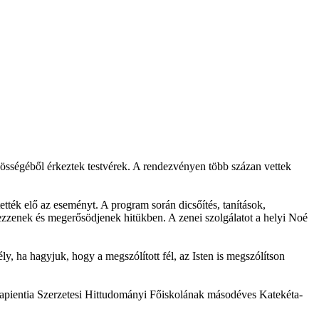
ségéből érkeztek testvérek. A rendezvényen több százan vettek
tették elő az eseményt. A program során dicsőítés, tanítások,
ekezzenek és megerősödjenek hitükben. A zenei szolgálatot a helyi Noé
 ha hagyjuk, hogy a megszólított fél, az Isten is megszólítson
 a Sapientia Szerzetesi Hittudományi Főiskolának másodéves Katekéta-