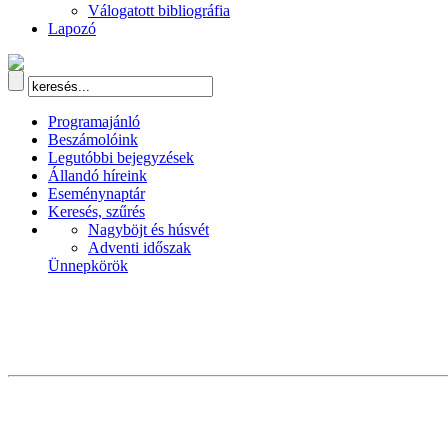
Válogatott bibliográfia
Lapozó
Programajánló
Beszámolóink
Legutóbbi bejegyzések
Állandó híreink
Eseménynaptár
Keresés, szűrés
Nagyböjt és húsvét
Adventi időszak
Ünnepkörök