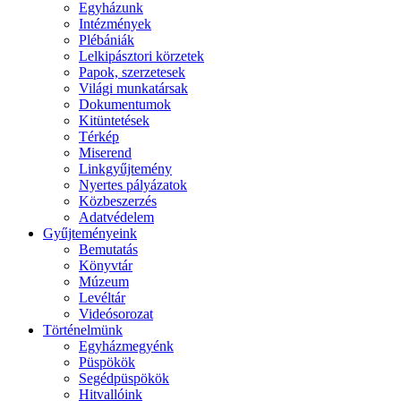
Egyházunk
Intézmények
Plébániák
Lelkipásztori körzetek
Papok, szerzetesek
Világi munkatársak
Dokumentumok
Kitüntetések
Térkép
Miserend
Linkgyűjtemény
Nyertes pályázatok
Közbeszerzés
Adatvédelem
Gyűjteményeink
Bemutatás
Könyvtár
Múzeum
Levéltár
Videósorozat
Történelmünk
Egyházmegyénk
Püspökök
Segédpüspökök
Hitvallóink