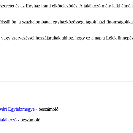
 szeretet és az Egyház iránti elköteleződés. A találkozó mély lelki élmén
lfrissüljön, a százhalombattai egyházközösségi tagok házi finomságokk
l vagy szervezéssel hozzájárultak ahhoz, hogy ez a nap a Lélek ünnepé
érvári Egyházmegye
- beszámoló
találkozó
- beszámoló