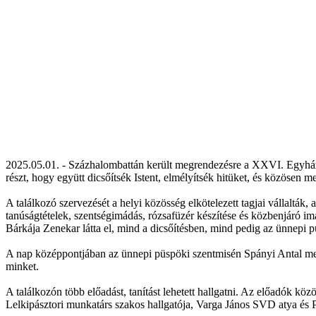
2025.05.01. - Százhalombattán került megrendezésre a XXVI. Egyhá
részt, hogy együtt dicsőítsék Istent, elmélyítsék hitüket, és közösen m
A találkozó szervezését a helyi közösség elkötelezett tagjai vállalták,
tanúságtételek, szentségimádás, rózsafüzér készítése és közbenjáró im
Bárkája Zenekar látta el, mind a dicsőítésben, mind pedig az ünnepi 
A nap középpontjában az ünnepi püspöki szentmisén Spányi Antal megy
minket.
A találkozón több előadást, tanítást lehetett hallgatni. Az előadók kö
Lelkipásztori munkatárs szakos hallgatója, Varga János SVD atya és 