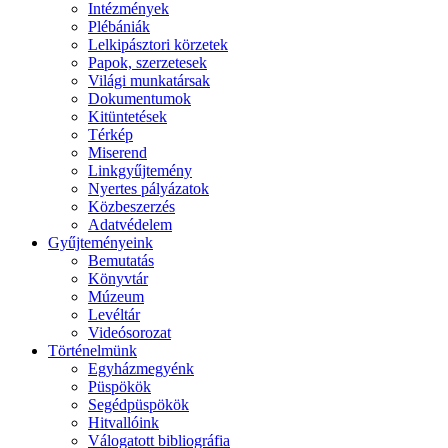
Intézmények
Plébániák
Lelkipásztori körzetek
Papok, szerzetesek
Világi munkatársak
Dokumentumok
Kitüntetések
Térkép
Miserend
Linkgyűjtemény
Nyertes pályázatok
Közbeszerzés
Adatvédelem
Gyűjteményeink
Bemutatás
Könyvtár
Múzeum
Levéltár
Videósorozat
Történelmünk
Egyházmegyénk
Püspökök
Segédpüspökök
Hitvallóink
Válogatott bibliográfia