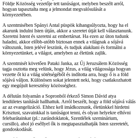
Földje Közösség vezetője tett tanúságot, melyben beszélt arról,
hogyan tapasztalta meg a jelmondat megvalósulását a
környezetében.
A szentmisében Spányi Antal püspök kihangsúlyozta, hogy ha el
akarunk indulni Isten útján, akkor a szeretet útját kell választanunk.
Szeretni Istent és szeretni az embertársat. Ha ezen az úton tudunk
haladni, akkor előbb-utóbb biztosan ennek a világnak a sójává
változunk, Isten jelévé leszünk, és tudjuk alakítani és formálni a
környezetünket, a világot, amelyben az életünk zajlik.
A szentmisét követően Pataki Janka, az Új Jeruzsálem Közösség
tagja osztotta meg velünk, hogy Jézus, a világ világossága hogyan
vezette őt ki a világ sötétségéből és indította arra, hogy ő is a föld
sójává váljon. Különösen sokat jelentett neki, hogy csatlakozhatott
egy megújult keresztény közösséghez.
A délután folyamán a Sopronból érkező Simon Dávid atya
lendületes tanítását hallhattuk. Arról beszélt, hogy a föld sójává válás
az az evangelizáció. Ehhez kell imádkoznunk, életünkkel hirdetni
Krisztust, szavainkkal is tanúságot tenni, és olyan helyekre elhívni
felebarátainkat (pl.: zarándoklatok, Szentlélek szeminárium,
cursillo), ahol jó eséllyel ők is megtapasztalhatják Isten szeretetét,
gondoskodását.