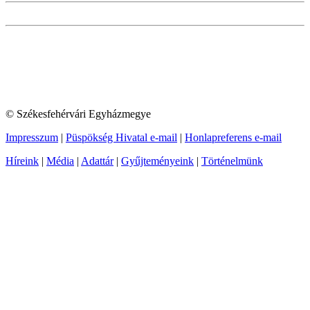
© Székesfehérvári Egyházmegye
Impresszum
|
Püspökség Hivatal e-mail
|
Honlapreferens e-mail
Híreink
|
Média
|
Adattár
|
Gyűjteményeink
|
Történelmünk