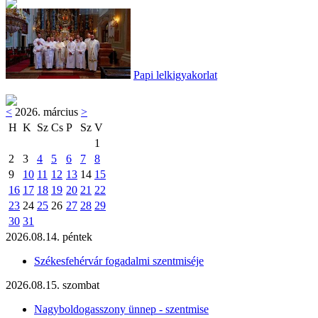
Papi lelkigyakorlat
<
2026. március
>
H
K
Sz
Cs
P
Sz
V
1
2
3
4
5
6
7
8
9
10
11
12
13
14
15
16
17
18
19
20
21
22
23
24
25
26
27
28
29
30
31
2026.08.14. péntek
Székesfehérvár fogadalmi szentmiséje
2026.08.15. szombat
Nagyboldogasszony ünnep - szentmise