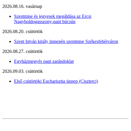
2026.08.16. vasárnap
Szentmise és jegyesek megáldása az Ercsi
Nagyboldogasszony-napi búcsún
2026.08.20. csütörtök
Szent István király ünnepén szentmise Székesfehérváron
2026.08.27. csütörtök
Egyházmegyés papi zarándoklat
2026.09.03. csütörtök
Első csütörtöki Eucharisztia ünnep (Ciszterci)