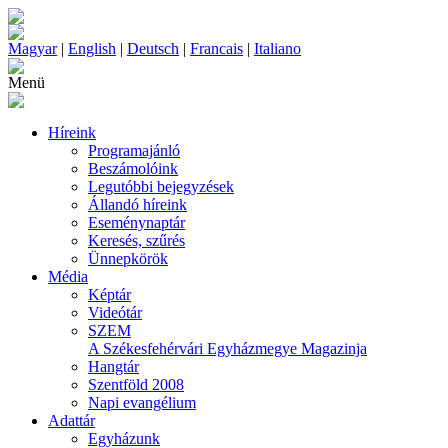
Magyar
|
English
|
Deutsch
|
Francais
|
Italiano
Menü
Híreink
Programajánló
Beszámolóink
Legutóbbi bejegyzések
Állandó híreink
Eseménynaptár
Keresés, szűrés
Ünnepkörök
Média
Képtár
Videótár
SZEM
A Székesfehérvári Egyházmegye Magazinja
Hangtár
Szentföld 2008
Napi evangélium
Adattár
Egyházunk