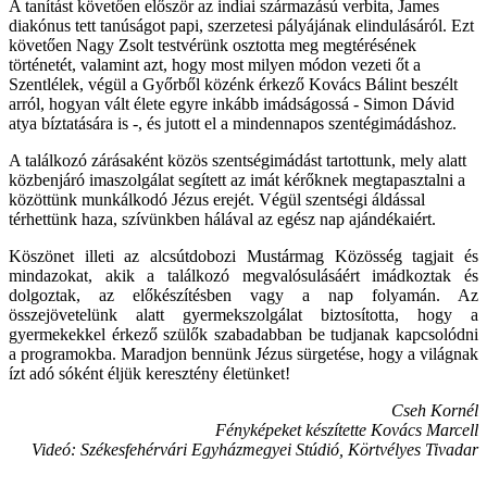
A tanítást követően először az indiai származású verbita, James
diakónus tett tanúságot papi, szerzetesi pályájának elindulásáról. Ezt
követően Nagy Zsolt testvérünk osztotta meg megtérésének
történetét, valamint azt, hogy most milyen módon vezeti őt a
Szentlélek, végül a Győrből közénk érkező Kovács Bálint beszélt
arról, hogyan vált élete egyre inkább imádságossá - Simon Dávid
atya bíztatására is -, és jutott el a mindennapos szentégimádáshoz.
A találkozó zárásaként közös szentségimádást tartottunk, mely alatt
közbenjáró imaszolgálat segített az imát kérőknek megtapasztalni a
közöttünk munkálkodó Jézus erejét. Végül szentségi áldással
térhettünk haza, szívünkben hálával az egész nap ajándékaiért.
Köszönet illeti az alcsútdobozi Mustármag Közösség tagjait és
mindazokat, akik a találkozó megvalósulásáért imádkoztak és
dolgoztak, az előkészítésben vagy a nap folyamán. Az
összejövetelünk alatt gyermekszolgálat biztosította, hogy a
gyermekekkel érkező szülők szabadabban be tudjanak kapcsolódni
a programokba. Maradjon bennünk Jézus sürgetése, hogy a világnak
ízt adó sóként éljük keresztény életünket!
Cseh Kornél
Fényképeket készítette Kovács Marcell
Videó: Székesfehérvári Egyházmegyei Stúdió, Körtvélyes Tivadar