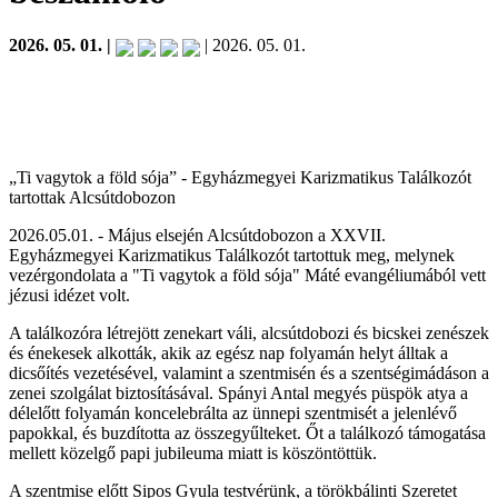
2026. 05. 01. |
| 2026. 05. 01.
„Ti vagytok a föld sója” - Egyházmegyei Karizmatikus Találkozót
tartottak Alcsútdobozon
2026.05.01. - Május elsején Alcsútdobozon a XXVII.
Egyházmegyei Karizmatikus Találkozót tartottuk meg, melynek
vezérgondolata a "Ti vagytok a föld sója" Máté evangéliumából vett
jézusi idézet volt.
A találkozóra létrejött zenekart váli, alcsútdobozi és bicskei zenészek
és énekesek alkották, akik az egész nap folyamán helyt álltak a
dicsőítés vezetésével, valamint a szentmisén és a szentségimádáson a
zenei szolgálat biztosításával. Spányi Antal megyés püspök atya a
délelőtt folyamán koncelebrálta az ünnepi szentmisét a jelenlévő
papokkal, és buzdította az összegyűlteket. Őt a találkozó támogatása
mellett közelgő papi jubileuma miatt is köszöntöttük.
A szentmise előtt Sipos Gyula testvérünk, a törökbálinti Szeretet