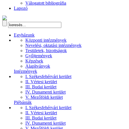
Válogatott bibliográfia
Lapozó
Egyházunk
Központi intézmények
Nevelési, oktatási intézmények
Testületek, bizottságok
Gyűjtemények
Képzések
Alapítványok
Intézmények
I. Székesfehérvári kerület
II. Vértesi kerület
III. Budai kerület
IV. Dunamenti kerület
V. Mezőföldi kerület
Plébániák
I. Székesfehérvári kerület
II. Vértesi kerület
III. Budai kerület
IV. Dunamenti kerület
V. Mezőföldi kerület