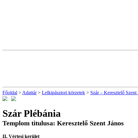
Főoldal
>
Adattár
>
Lelkipásztori körzetek
>
Szár – Keresztelő Szent
Szár Plébánia
Templom titulusa: Keresztelő Szent János
II. Vértesi kerület