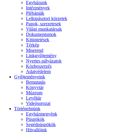
Egyházunk
Intézmények
Plébániák
Lelkipásztori körzetek
Papok, szerzetesek
Világi munkatársak
Dokumentumok
Kitüntetések
Térkép
Miserend
Linkgyűjtemény
Nyertes pályázatok
Közbeszerzés
Adatvédelem
Gyűjteményeink
Bemutatás
Könyvtár
Múzeum
Levéltár
Videósorozat
Történelmünk
Egyházmegyénk
Püspökök
Segédpüspökök
Hitvallóink