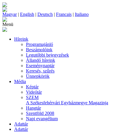
Magyar
|
English
|
Deutsch
|
Francais
|
Italiano
Menü
Híreink
Programajánló
Beszámolóink
Legutóbbi bejegyzések
Állandó híreink
Eseménynaptár
Keresés, szűrés
Ünnepkörök
Média
Képtár
Videótár
SZEM
A Székesfehérvári Egyházmegye Magazinja
Hangtár
Szentföld 2008
Napi evangélium
Adattár
Adattár