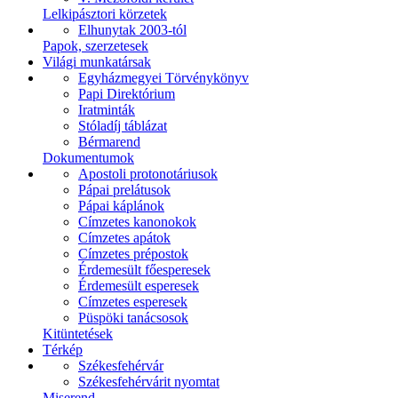
Lelkipásztori körzetek
Elhunytak 2003-tól
Papok, szerzetesek
Világi munkatársak
Egyházmegyei Törvénykönyv
Papi Direktórium
Iratminták
Stóladíj táblázat
Bérmarend
Dokumentumok
Apostoli protonotáriusok
Pápai prelátusok
Pápai káplánok
Címzetes kanonokok
Címzetes apátok
Címzetes prépostok
Érdemesült főesperesek
Érdemesült esperesek
Címzetes esperesek
Püspöki tanácsosok
Kitüntetések
Térkép
Székesfehérvár
Székesfehérvárit nyomtat
Miserend