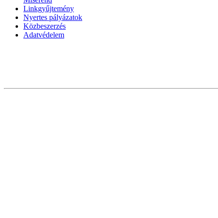
Linkgyűjtemény
Nyertes pályázatok
Közbeszerzés
Adatvédelem