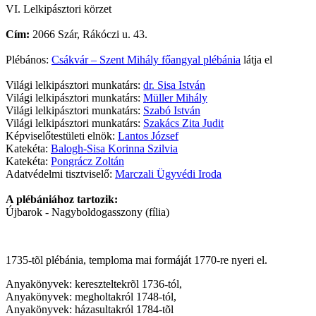
VI. Lelkipásztori körzet
Cím:
2066 Szár, Rákóczi u. 43.
Plébános:
Csákvár – Szent Mihály főangyal plébánia
látja el
Világi lelkipásztori munkatárs:
dr. Sisa István
Világi lelkipásztori munkatárs:
Müller Mihály
Világi lelkipásztori munkatárs:
Szabó István
Világi lelkipásztori munkatárs:
Szakács Zita Judit
Képviselőtestületi elnök:
Lantos József
Katekéta:
Balogh-Sisa Korinna Szilvia
Katekéta:
Pongrácz Zoltán
Adatvédelmi tisztviselő:
Marczali Ügyvédi Iroda
A plébániához tartozik:
Újbarok - Nagyboldogasszony (fília)
1735-tõl plébánia, temploma mai formáját 1770-re nyeri el.
Anyakönyvek: kereszteltekrõl 1736-tól,
Anyakönyvek: megholtakról 1748-tól,
Anyakönyvek: házasultakról 1784-tõl