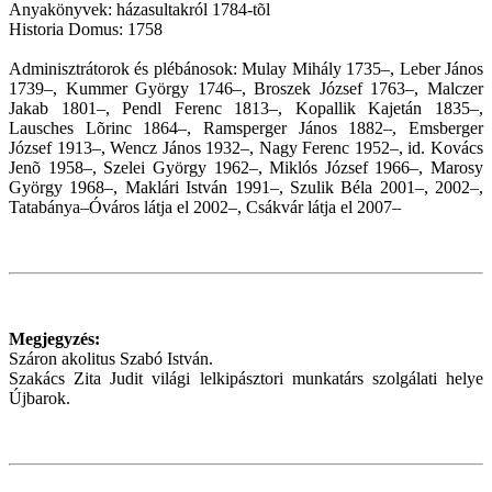
Anyakönyvek: házasultakról 1784-tõl
Historia Domus: 1758
Adminisztrátorok és plébánosok: Mulay Mihály 1735–, Leber János
1739–, Kummer György 1746–, Broszek József 1763–, Malczer
Jakab 1801–, Pendl Ferenc 1813–, Kopallik Kajetán 1835–,
Lausches Lõrinc 1864–, Ramsperger János 1882–, Emsberger
József 1913–, Wencz János 1932–, Nagy Ferenc 1952–, id. Kovács
Jenõ 1958–, Szelei György 1962–, Miklós József 1966–, Marosy
György 1968–, Maklári István 1991–, Szulik Béla 2001–, 2002–,
Tatabánya–Óváros látja el 2002–, Csákvár látja el 2007–
Megjegyzés:
Száron akolitus Szabó István.
Szakács Zita Judit világi lelkipásztori munkatárs szolgálati helye
Újbarok.