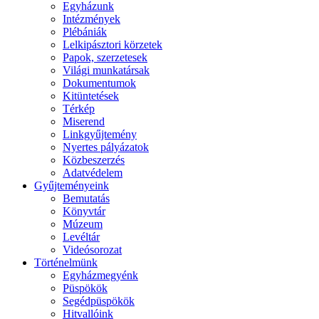
Egyházunk
Intézmények
Plébániák
Lelkipásztori körzetek
Papok, szerzetesek
Világi munkatársak
Dokumentumok
Kitüntetések
Térkép
Miserend
Linkgyűjtemény
Nyertes pályázatok
Közbeszerzés
Adatvédelem
Gyűjteményeink
Bemutatás
Könyvtár
Múzeum
Levéltár
Videósorozat
Történelmünk
Egyházmegyénk
Püspökök
Segédpüspökök
Hitvallóink