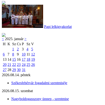
Papi lelkigyakorlat
<
2025. január
>
H
K
Sz
Cs
P
Sz
V
1
2
3
4
5
6
7
8
9
10
11
12
13
14
15
16
17
18
19
20
21
22
23
24
25
26
27
28
29
30
31
2026.08.14. péntek
Székesfehérvár fogadalmi szentmiséje
2026.08.15. szombat
Nagyboldogasszony ünnep - szentmise