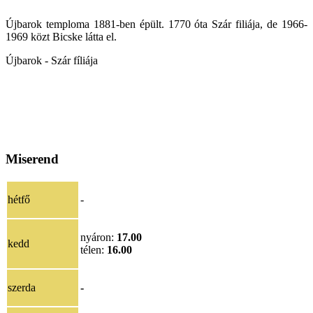
Újbarok temploma 1881-ben épült. 1770 óta Szár filiája, de 1966-
1969 közt Bicske látta el.
Újbarok - Szár fíliája
Miserend
hétfő
-
nyáron:
17.00
kedd
télen:
16.00
szerda
-