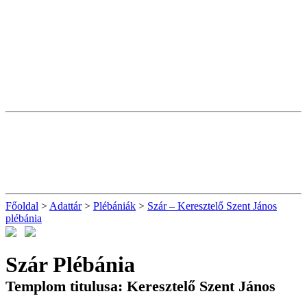
Főoldal
>
Adattár
>
Plébániák
>
Szár – Keresztelő Szent János
plébánia
Szár Plébánia
Templom titulusa: Keresztelő Szent János