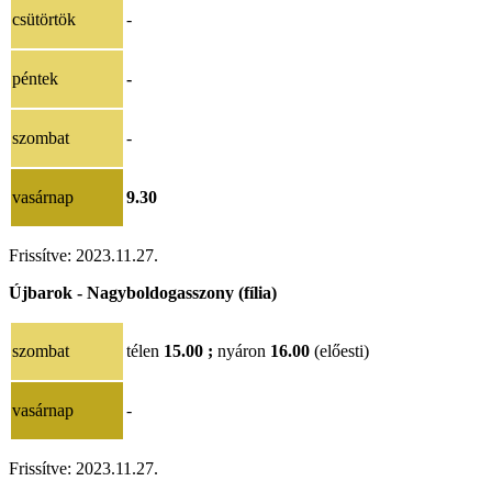
csütörtök
-
péntek
-
szombat
-
vasárnap
9.30
Frissítve:
2023.11.27.
Újbarok - Nagyboldogasszony (fília)
szombat
télen
15.00 ;
nyáron
16.00
(előesti)
vasárnap
-
Frissítve:
2023.11.27.