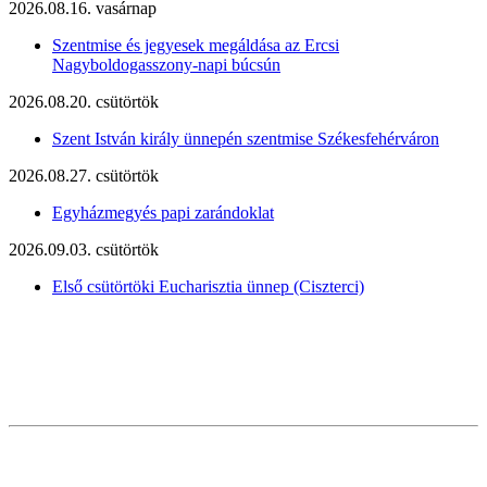
2026.08.16. vasárnap
Szentmise és jegyesek megáldása az Ercsi
Nagyboldogasszony-napi búcsún
2026.08.20. csütörtök
Szent István király ünnepén szentmise Székesfehérváron
2026.08.27. csütörtök
Egyházmegyés papi zarándoklat
2026.09.03. csütörtök
Első csütörtöki Eucharisztia ünnep (Ciszterci)