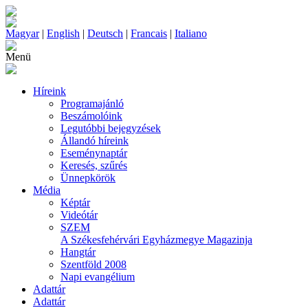
Magyar
|
English
|
Deutsch
|
Francais
|
Italiano
Menü
Híreink
Programajánló
Beszámolóink
Legutóbbi bejegyzések
Állandó híreink
Eseménynaptár
Keresés, szűrés
Ünnepkörök
Média
Képtár
Videótár
SZEM
A Székesfehérvári Egyházmegye Magazinja
Hangtár
Szentföld 2008
Napi evangélium
Adattár
Adattár