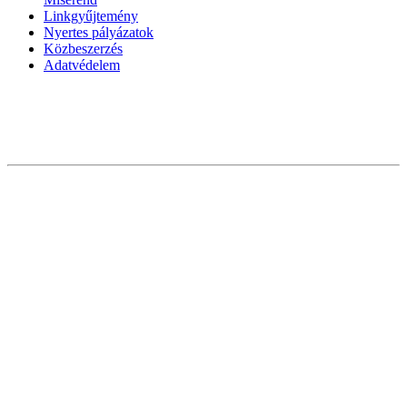
Linkgyűjtemény
Nyertes pályázatok
Közbeszerzés
Adatvédelem