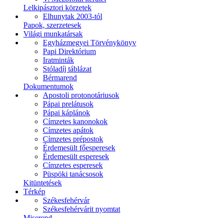
Lelkipásztori körzetek
Elhunytak 2003-tól
Papok, szerzetesek
Világi munkatársak
Egyházmegyei Törvénykönyv
Papi Direktórium
Iratminták
Stóladíj táblázat
Bérmarend
Dokumentumok
Apostoli protonotáriusok
Pápai prelátusok
Pápai káplánok
Címzetes kanonokok
Címzetes apátok
Címzetes prépostok
Érdemesült főesperesek
Érdemesült esperesek
Címzetes esperesek
Püspöki tanácsosok
Kitüntetések
Térkép
Székesfehérvár
Székesfehérvárit nyomtat
Miserend