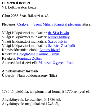
II. Vértesi kerület
VI. Lelkipásztori körzet
Cím:
2066 Szár, Rákóczi u. 43.
Plébános:
Csákvár – Szent Mihály főangyal plébánia
látja el
Világi lelkipásztori munkatárs:
dr. Sisa István
Világi lelkipásztori munkatárs:
Müller Mihály
Világi lelkipásztori munkatárs:
Szabó István
Világi lelkipásztori munkatárs:
Szakács Zita Judit
Képviselőtestületi elnök:
Lantos József
Katekéta:
Balogh-Sisa Korinna Szilvia
Katekéta:
Pongrácz Zoltán
Adatvédelmi tisztviselő:
Marczali Ügyvédi Iroda
A plébániához tartozik:
Újbarok - Nagyboldogasszony (fília)
1735-tõl plébánia, temploma mai formáját 1770-re nyeri el.
Anyakönyvek: kereszteltekrõl 1736-tól,
Anyakönyvek: megholtakról 1748-tól,