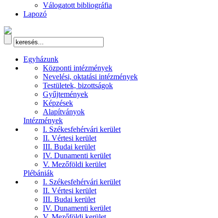
Válogatott bibliográfia
Lapozó
Egyházunk
Központi intézmények
Nevelési, oktatási intézmények
Testületek, bizottságok
Gyűjtemények
Képzések
Alapítványok
Intézmények
I. Székesfehérvári kerület
II. Vértesi kerület
III. Budai kerület
IV. Dunamenti kerület
V. Mezőföldi kerület
Plébániák
I. Székesfehérvári kerület
II. Vértesi kerület
III. Budai kerület
IV. Dunamenti kerület
V. Mezőföldi kerület