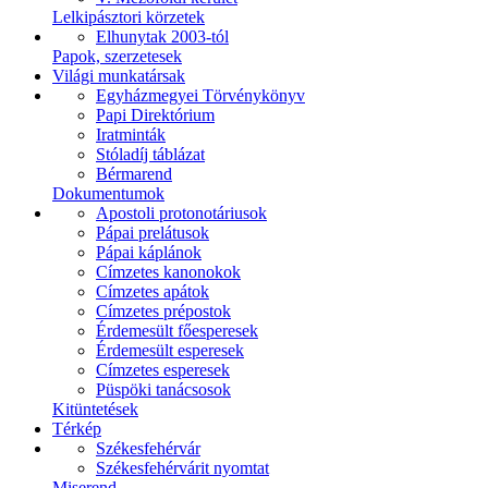
Lelkipásztori körzetek
Elhunytak 2003-tól
Papok, szerzetesek
Világi munkatársak
Egyházmegyei Törvénykönyv
Papi Direktórium
Iratminták
Stóladíj táblázat
Bérmarend
Dokumentumok
Apostoli protonotáriusok
Pápai prelátusok
Pápai káplánok
Címzetes kanonokok
Címzetes apátok
Címzetes prépostok
Érdemesült főesperesek
Érdemesült esperesek
Címzetes esperesek
Püspöki tanácsosok
Kitüntetések
Térkép
Székesfehérvár
Székesfehérvárit nyomtat
Miserend