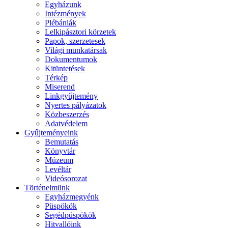
Egyházunk
Intézmények
Plébániák
Lelkipásztori körzetek
Papok, szerzetesek
Világi munkatársak
Dokumentumok
Kitüntetések
Térkép
Miserend
Linkgyűjtemény
Nyertes pályázatok
Közbeszerzés
Adatvédelem
Gyűjteményeink
Bemutatás
Könyvtár
Múzeum
Levéltár
Videósorozat
Történelmünk
Egyházmegyénk
Püspökök
Segédpüspökök
Hitvallóink