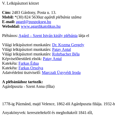
V. Lelkipásztori körzet
Cím:
2483 Gárdony, Posta u. 13.
Mobil:
*(30) 824 5630
az agárdi plébánia száma
E-mail:
agard@puspokseg.hu
Weboldal:
www.agardikatolikus.hu
Plébános:
Agárd – Szent István király plébánia
látja el
Világi lelkipásztori munkatárs:
Dr. Kozma Gergely
Világi lelkipásztori munkatárs:
Patay Antal
Világi lelkipásztori munkatárs:
Rohrbacher Béla
Képviselőtestületi elnök:
Patay Antal
Katekéta:
Farkas Édua
Katekéta:
Farkas Orsolya
Adatvédelmi tisztviselő:
Marczali Ügyvédi Iroda
A plébániához tartozik:
Agárdpuszta - Szent Anna (fília)
1778-ig Pázmánd, majd Velence, 1862-tõl Agárdpuszta filiája. 1932-b
Anyakönyvek: kereszteltekrõl és megholtakról 1841-től,