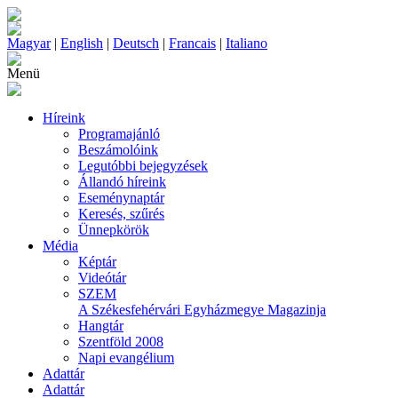
Magyar
|
English
|
Deutsch
|
Francais
|
Italiano
Menü
Híreink
Programajánló
Beszámolóink
Legutóbbi bejegyzések
Állandó híreink
Eseménynaptár
Keresés, szűrés
Ünnepkörök
Média
Képtár
Videótár
SZEM
A Székesfehérvári Egyházmegye Magazinja
Hangtár
Szentföld 2008
Napi evangélium
Adattár
Adattár