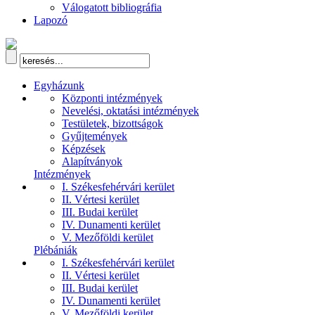
Válogatott bibliográfia
Lapozó
Egyházunk
Központi intézmények
Nevelési, oktatási intézmények
Testületek, bizottságok
Gyűjtemények
Képzések
Alapítványok
Intézmények
I. Székesfehérvári kerület
II. Vértesi kerület
III. Budai kerület
IV. Dunamenti kerület
V. Mezőföldi kerület
Plébániák
I. Székesfehérvári kerület
II. Vértesi kerület
III. Budai kerület
IV. Dunamenti kerület
V. Mezőföldi kerület