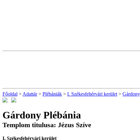
Főoldal
>
Adattár
>
Plébániák
>
I. Székesfehérvári kerület
>
Gárdony 
Gárdony Plébánia
Templom titulusa: Jézus Szíve
I. Székesfehérvári kerület