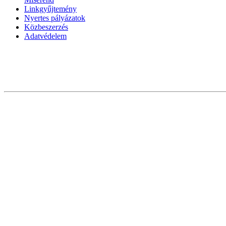
Linkgyűjtemény
Nyertes pályázatok
Közbeszerzés
Adatvédelem