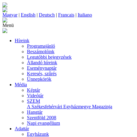
Magyar
|
English
|
Deutsch
|
Francais
|
Italiano
Menü
Híreink
Programajánló
Beszámolóink
Legutóbbi bejegyzések
Állandó híreink
Eseménynaptár
Keresés, szűrés
Ünnepkörök
Média
Képtár
Videótár
SZEM
A Székesfehérvári Egyházmegye Magazinja
Hangtár
Szentföld 2008
Napi evangélium
Adattár
Egyházunk