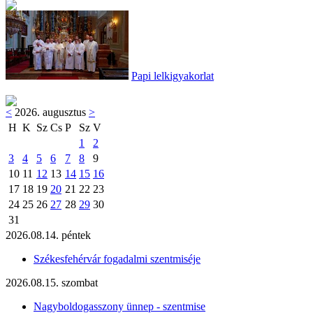
Papi lelkigyakorlat
<
2026. augusztus
>
H
K
Sz
Cs
P
Sz
V
1
2
3
4
5
6
7
8
9
10
11
12
13
14
15
16
17
18
19
20
21
22
23
24
25
26
27
28
29
30
31
2026.08.14. péntek
Székesfehérvár fogadalmi szentmiséje
2026.08.15. szombat
Nagyboldogasszony ünnep - szentmise