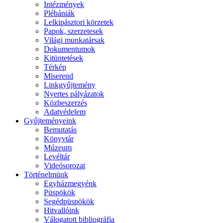
Intézmények
Plébániák
Lelkipásztori körzetek
Papok, szerzetesek
Világi munkatársak
Dokumentumok
Kitüntetések
Térkép
Miserend
Linkgyűjtemény
Nyertes pályázatok
Közbeszerzés
Adatvédelem
Gyűjteményeink
Bemutatás
Könyvtár
Múzeum
Levéltár
Videósorozat
Történelmünk
Egyházmegyénk
Püspökök
Segédpüspökök
Hitvallóink
Válogatott bibliográfia