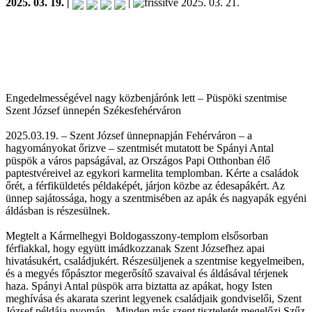
2025. 03. 19. |
|
2025. 03. 21.
Engedelmességével nagy közbenjárónk lett – Püspöki szentmise
Szent József ünnepén Székesfehérváron
2025.03.19. – Szent József ünnepnapján Fehérváron – a
hagyományokat őrizve – szentmisét mutatott be Spányi Antal
püspök a város papságával, az Országos Papi Otthonban élő
paptestvéreivel az egykori karmelita templomban. Kérte a családok
őrét, a férfiküldetés példaképét, járjon közbe az édesapákért. Az
ünnep sajátossága, hogy a szentmisében az apák és nagyapák egyéni
áldásban is részesülnek.
Megtelt a Kármelhegyi Boldogasszony-templom elsősorban
férfiakkal, hogy együtt imádkozzanak Szent Józsefhez apai
hivatásukért, családjukért. Részesüljenek a szentmise kegyelmeiben,
és a megyés főpásztor megerősítő szavaival és áldásával térjenek
haza. Spányi Antal püspök arra biztatta az apákat, hogy Isten
meghívása és akarata szerint legyenek családjaik gondviselői, Szent
József példája nyomán. „Minden más szent tiszteletét megelőzi Szűz