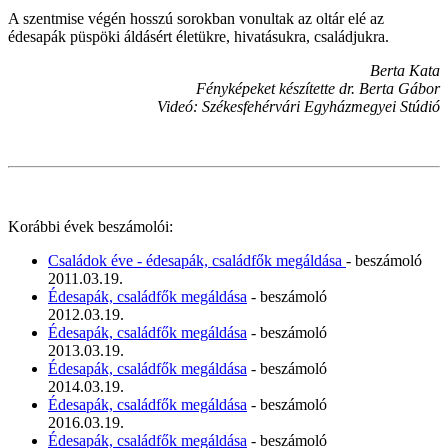
A szentmise végén hosszú sorokban vonultak az oltár elé az
édesapák püspöki áldásért életükre, hivatásukra, családjukra.
Berta Kata
Fényképeket készítette dr. Berta Gábor
Videó: Székesfehérvári Egyházmegyei Stúdió
Korábbi évek beszámolói:
Családok éve - édesapák, családfők megáldása
- beszámoló
2011.03.19.
Édesapák, családfők megáldása
- beszámoló
2012.03.19.
Édesapák, családfők megáldása
- beszámoló
2013.03.19.
Édesapák, családfők megáldása
- beszámoló
2014.03.19.
Édesapák, családfők megáldása
- beszámoló
2016.03.19.
Édesapák, családfők megáldása
- beszámoló