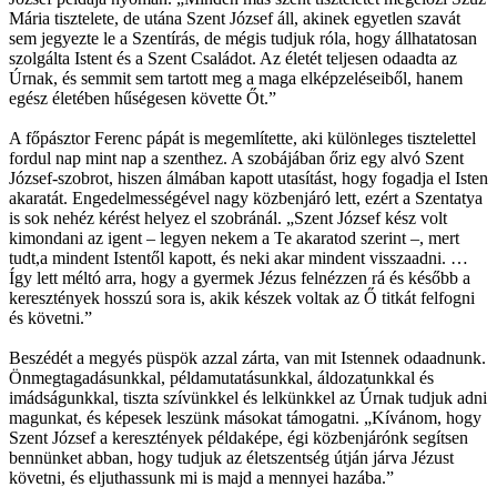
Mária tisztelete, de utána Szent József áll, akinek egyetlen szavát
sem jegyezte le a Szentírás, de mégis tudjuk róla, hogy állhatatosan
szolgálta Istent és a Szent Családot. Az életét teljesen odaadta az
Úrnak, és semmit sem tartott meg a maga elképzeléseiből, hanem
egész életében hűségesen követte Őt.”
A főpásztor Ferenc pápát is megemlítette, aki különleges tisztelettel
fordul nap mint nap a szenthez. A szobájában őriz egy alvó Szent
József-szobrot, hiszen álmában kapott utasítást, hogy fogadja el Isten
akaratát. Engedelmességével nagy közbenjáró lett, ezért a Szentatya
is sok nehéz kérést helyez el szobránál. „Szent József kész volt
kimondani az igent – legyen nekem a Te akaratod szerint –, mert
tudt,a mindent Istentől kapott, és neki akar mindent visszaadni. …
Így lett méltó arra, hogy a gyermek Jézus felnézzen rá és később a
keresztények hosszú sora is, akik készek voltak az Ő titkát felfogni
és követni.”
Beszédét a megyés püspök azzal zárta, van mit Istennek odaadnunk.
Önmegtagadásunkkal, példamutatásunkkal, áldozatunkkal és
imádságunkkal, tiszta szívünkkel és lelkünkkel az Úrnak tudjuk adni
magunkat, és képesek leszünk másokat támogatni. „Kívánom, hogy
Szent József a keresztények példaképe, égi közbenjárónk segítsen
bennünket abban, hogy tudjuk az életszentség útján járva Jézust
követni, és eljuthassunk mi is majd a mennyei hazába.”