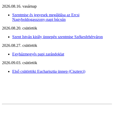
2026.08.16. vasárnap
Szentmise és jegyesek megáldása az Ercsi
Nagyboldogasszony-napi búcsún
2026.08.20. csütörtök
Szent István király ünnepén szentmise Székesfehérváron
2026.08.27. csütörtök
Egyházmegyés papi zarándoklat
2026.09.03. csütörtök
Első csütörtöki Eucharisztia ünnep (Ciszterci)