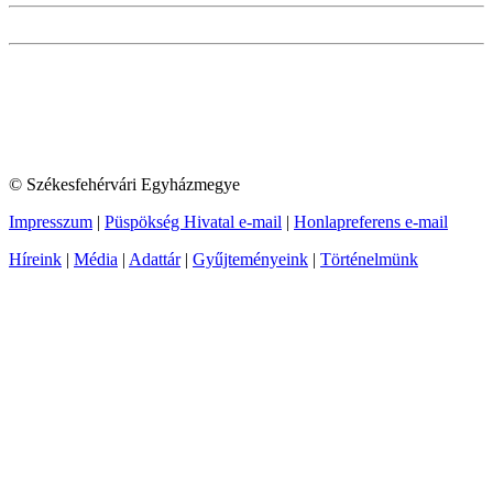
© Székesfehérvári Egyházmegye
Impresszum
|
Püspökség Hivatal e-mail
|
Honlapreferens e-mail
Híreink
|
Média
|
Adattár
|
Gyűjteményeink
|
Történelmünk