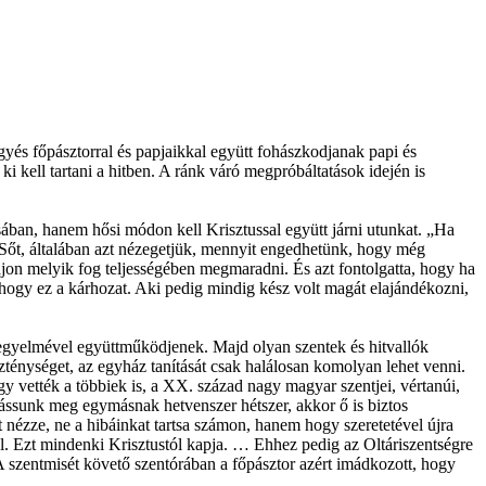
és főpásztorral és papjaikkal együtt fohászkodjanak papi és
 kell tartani a hitben. A ránk váró megpróbáltatások idején is
ában, hanem hősi módon kell Krisztussal együtt járni utunkat. „Ha
 Sőt, általában azt nézegetjük, mennyit engedhetünk, hogy még
jon melyik fog teljességében megmaradni. És azt fontolgatta, hogy ha
 hogy ez a kárhozat. Aki pedig mindig kész volt magát elajándékozni,
kegyelmével együttműködjenek. Majd olyan szentek és hitvallók
zténységet, az egyház tanítását csak halálosan komolyan lehet venni.
y vették a többiek is, a XX. század nagy magyar szentjei, vértanúi,
ocsássunk meg egymásnak hetvenszer hétszer, akkor ő is biztos
nézze, ne a hibáinkat tartsa számon, hanem hogy szeretetével újra
tól. Ezt mindenki Krisztustól kapja. … Ehhez pedig az Oltáriszentségre
A szentmisét követő szentórában a főpásztor azért imádkozott, hogy