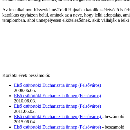
Az imaalkalmon Kissevichné-Toldi Hajnalka katolikus életvédő is fels
katolikus egyházon belül, aminek az a neve, hogy lelki adoptálás, am
templomban, ahol ünnepélyesen elköteleződnek, akik vállalják a lelki
Korábbi évek beszámolói:
Első csütörtöki Eucharisztia ünnep (Felsőváros)
2008.06.05.
Első csütörtöki Eucharisztia ünnep (Felsőváros)
2010.06.03.
Első csütörtöki Eucharisztia ünnep (Felsőváros)
2011.06.02.
Első csütörtöki Eucharisztia ünnep (Felsőváros)
- beszámoló
2015.06.04.
Első csütörtöki Eucharisztia ünnep (Felsőváros)
- beszámoló