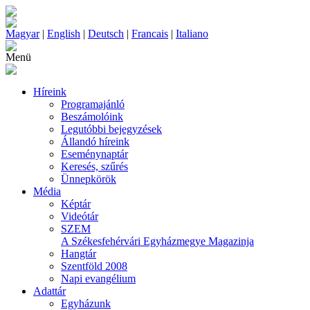
Magyar
|
English
|
Deutsch
|
Francais
|
Italiano
Menü
Híreink
Programajánló
Beszámolóink
Legutóbbi bejegyzések
Állandó híreink
Eseménynaptár
Keresés, szűrés
Ünnepkörök
Média
Képtár
Videótár
SZEM
A Székesfehérvári Egyházmegye Magazinja
Hangtár
Szentföld 2008
Napi evangélium
Adattár
Egyházunk