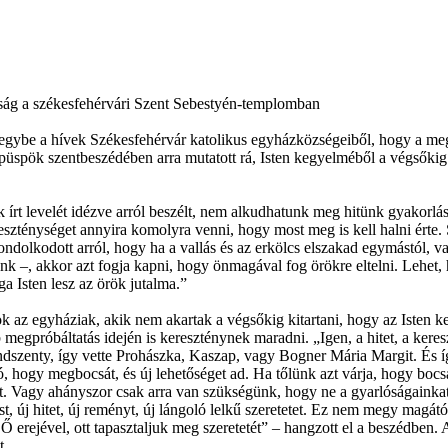
ság a székesfehérvári Szent Sebestyén-templomban
egybe a hívek Székesfehérvár katolikus egyházközségeiből, hogy a megy
spök szentbeszédében arra mutatott rá, Isten kegyelméből a végsőkig ki
rt levelét idézve arról beszélt, nem alkudhatunk meg hitünk gyakorlás
eszténységet annyira komolyra venni, hogy most meg is kell halni érte.
olkodott arról, hogy ha a vallás és az erkölcs elszakad egymástól, va
nk –, akkor azt fogja kapni, hogy önmagával fog örökre eltelni. Lehet,
a Isten lesz az örök jutalma.”
k az egyháziak, akik nem akartak a végsőkig kitartani, hogy az Isten 
egpróbáltatás idején is kereszténynek maradni. „Igen, a hitet, a keres
ndszenty, így vette Prohászka, Kaszap, vagy Bogner Mária Margit. És íg
s jó, hogy megbocsát, és új lehetőséget ad. Ha tőlünk azt várja, hogy b
 Vagy ahányszor csak arra van szükségünk, hogy ne a gyarlóságainkat 
st, új hitet, új reményt, új lángoló lelkű szeretetet. Ez nem megy magá
 erejével, ott tapasztaljuk meg szeretetét” – hangzott el a beszédben. 
t.