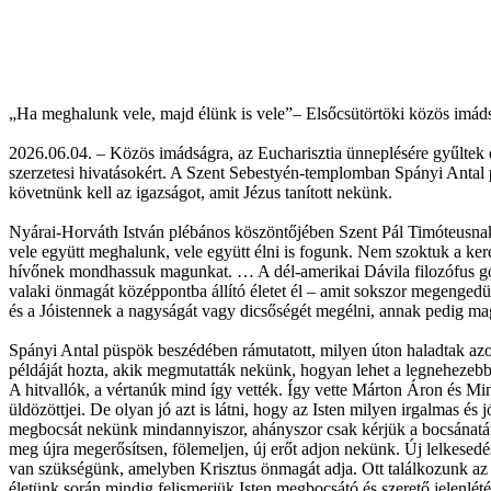
„Ha meghalunk vele, majd élünk is vele”– Elsőcsütörtöki közös imád
2026.06.04. – Közös imádságra, az Eucharisztia ünneplésére gyűltek 
szerzetesi hivatásokért. A Szent Sebestyén-templomban Spányi Antal pü
követnünk kell az igazságot, amit Jézus tanított nekünk.
Nyárai-Horváth István plébános köszöntőjében Szent Pál Timóteusnak í
vele együtt meghalunk, vele együtt élni is fogunk. Nem szoktuk a ker
hívőnek mondhassuk magunkat. … A dél-amerikai Dávila filozófus gond
valaki önmagát középpontba állító életet él – amit sokszor megengedü
és a Jóistennek a nagyságát vagy dicsőségét megélni, annak pedig mag
Spányi Antal püspök beszédében rámutatott, milyen úton haladtak azo
példáját hozta, akik megmutatták nekünk, hogyan lehet a legnehezebb m
A hitvallók, a vértanúk mind így vették. Így vette Márton Áron és Mi
üldözöttjei. De olyan jó azt is látni, hogy az Isten milyen irgalmas é
megbocsát nekünk mindannyiszor, ahányszor csak kérjük a bocsánatát.
meg újra megerősítsen, fölemeljen, új erőt adjon nekünk. Új lelkesedé
van szükségünk, amelyben Krisztus önmagát adja. Ott találkozunk az Ő
életünk során mindig felismerjük Isten megbocsátó és szerető jelenlété