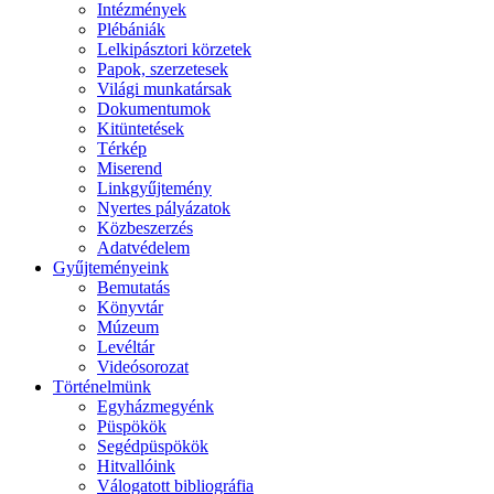
Intézmények
Plébániák
Lelkipásztori körzetek
Papok, szerzetesek
Világi munkatársak
Dokumentumok
Kitüntetések
Térkép
Miserend
Linkgyűjtemény
Nyertes pályázatok
Közbeszerzés
Adatvédelem
Gyűjteményeink
Bemutatás
Könyvtár
Múzeum
Levéltár
Videósorozat
Történelmünk
Egyházmegyénk
Püspökök
Segédpüspökök
Hitvallóink
Válogatott bibliográfia