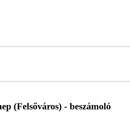
nep (Felsőváros)
- beszámoló