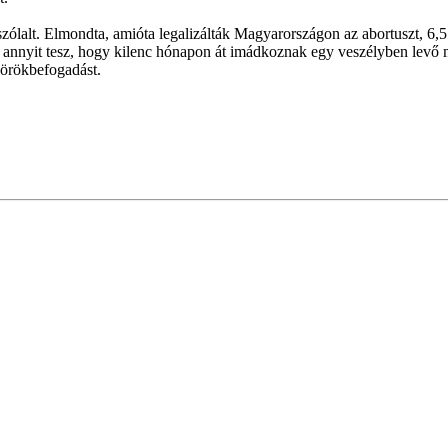
zólalt. Elmondta, amióta legalizálták Magyarországon az abortuszt, 6,5
i annyit tesz, hogy kilenc hónapon át imádkoznak egy veszélyben levő m
 örökbefogadást.