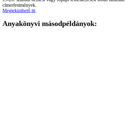
címerfestmények.
Megtekinthető itt
.
Anyakönyvi másodpéldányok: