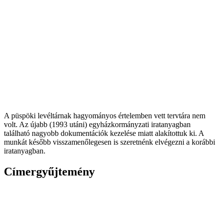
A püspöki levéltárnak hagyományos értelemben vett tervtára nem
volt. Az újabb (1993 utáni) egyházkormányzati iratanyagban
található nagyobb dokumentációk kezelése miatt alakítottuk ki. A
munkát később visszamenőlegesen is szeretnénk elvégezni a korábbi
iratanyagban.
Címergyűjtemény