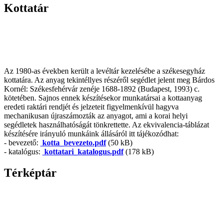
Kottatár
Az 1980-as években került a levéltár kezelésébe a székesegyház
kottatára. Az anyag tekintéllyes részéről segédlet jelent meg Bárdos
Kornél: Székesfehérvár zenéje 1688-1892 (Budapest, 1993) c.
kötetében. Sajnos ennek készítésekor munkatársai a kottaanyag
eredeti raktári rendjét és jelzeteit figyelmenkívül hagyva
mechanikusan újraszámozták az anyagot, ami a korai helyi
segédletek használhatóságát tönkrettette. Az ekvivalencia-táblázat
készítésére irányuló munkáink állásáról itt tájékozódhat:
- bevezető:
kotta_bevezeto.pdf
(50 kB)
- katalógus:
kottatari_katalogus.pdf
(178 kB)
Térképtár