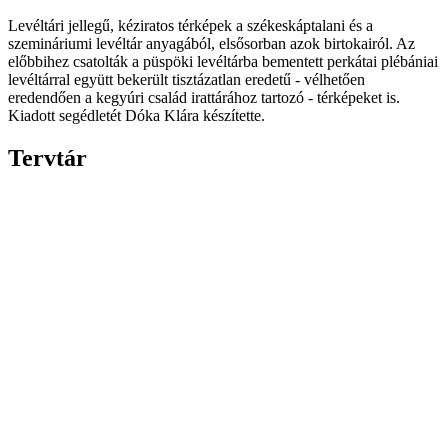
Levéltári jellegű, kéziratos térképek a székeskáptalani és a
szemináriumi levéltár anyagából, elsősorban azok birtokairól. Az
előbbihez csatolták a püspöki levéltárba bementett perkátai plébániai
levéltárral együtt bekerült tisztázatlan eredetű - vélhetően
eredendően a kegyúri család irattárához tartozó - térképeket is.
Kiadott segédletét Dóka Klára készítette.
Tervtár