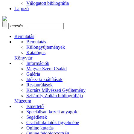
Válogatott bibliográfia
Lapozó
Bemutatás
Bemutatás
Különgyűjtemények
Katalógus
Könyvtár
Információk
Magyar Szent Család
Galéria
Időszaki kiállítások
Restaurálások
Kortárs Művészeti Gyűjtemény
Szilárdfy Zoltán bibliográfiája
Múzeum
Ismertető
Speciálisan kezelt anyagok
Segédletek
Családfakutatók figyelmébe
Online kutatás
Online feldolgozottság