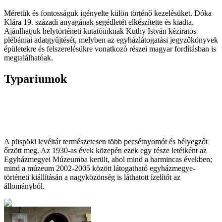
Méretük és fontosságuk igényelte külön történő kezelésüket. Dóka
Klára 19. századi anyagának segédletét elkészítette és kiadta.
Ajánlhatjuk helytörténeti kutatóinknak Kuthy István kéziratos
plébániai adatgyűjtését, melyben az egyházlátogatási jegyzőkönyvek
épületekre és felszerelésükre vonatkozó részei magyar fordításban is
megtalálhatóak.
Typariumok
A püspöki levéltár természetesen több pecsétnyomót és bélyegzőt
őrzött meg. Az 1930-as évek közepén ezek egy része letétként az
Egyházmegyei Múzeumba került, ahol mind a harmincas években;
mind a múzeum 2002-2005 között látogatható egyházmegye-
történeti kiállításán a nagyközönség is láthatott ízelítőt az
állományból.