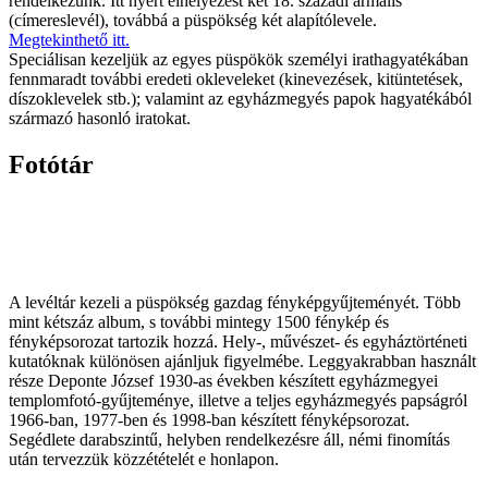
rendelkezünk. Itt nyert elhelyezést két 18. századi armális
(címereslevél), továbbá a püspökség két alapítólevele.
Megtekinthető itt
.
Speciálisan kezeljük az egyes püspökök személyi irathagyatékában
fennmaradt további eredeti okleveleket (kinevezések, kitüntetések,
díszoklevelek stb.); valamint az egyházmegyés papok hagyatékából
származó hasonló iratokat.
Fotótár
A levéltár kezeli a püspökség gazdag fényképgyűjteményét. Több
mint kétszáz album, s további mintegy 1500 fénykép és
fényképsorozat tartozik hozzá. Hely-, művészet- és egyháztörténeti
kutatóknak különösen ajánljuk figyelmébe. Leggyakrabban használt
része Deponte József 1930-as években készített egyházmegyei
templomfotó-gyűjteménye, illetve a teljes egyházmegyés papságról
1966-ban, 1977-ben és 1998-ban készített fényképsorozat.
Segédlete darabszintű, helyben rendelkezésre áll, némi finomítás
után tervezzük közzétételét e honlapon.