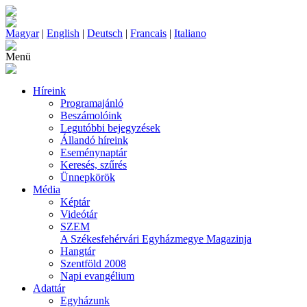
Magyar
|
English
|
Deutsch
|
Francais
|
Italiano
Menü
Híreink
Programajánló
Beszámolóink
Legutóbbi bejegyzések
Állandó híreink
Eseménynaptár
Keresés, szűrés
Ünnepkörök
Média
Képtár
Videótár
SZEM
A Székesfehérvári Egyházmegye Magazinja
Hangtár
Szentföld 2008
Napi evangélium
Adattár
Egyházunk