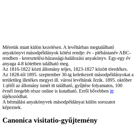
Méretük miatt külön kezelésen. A levéltárban megtalálható
anyakönyvi másodpéldányok kötési rendje: év - plébánianév ABC-
rendben - keresztelési-házassági-halálozási anyakönyv. Egy-egy év
anyaga 4-8 kötetben található meg.
Az 1816-1822 közti állomány teljes, 1823-1827 között töredékes.
Az 1828-tól 1895. szeptember 30-ig keletkezett másodpéldányokat a
területileg illetékes megyei ill. városi levéltárak őrzik. 1895. október
1-jétől az állomány ismét itt található, gyűjtése folyamatos, 100
évnél öregebb része online is kutatható. Erről bővebben
itt
tájékozódhat.
A bérmálási anyakönyvek másodpéldányai külön sorozatot
képeznek.
Canonica visitatio-gyűjtemény