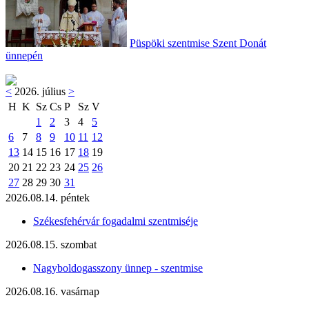
Püspöki szentmise Szent Donát
ünnepén
<
2026. július
>
H
K
Sz
Cs
P
Sz
V
1
2
3
4
5
6
7
8
9
10
11
12
13
14
15
16
17
18
19
20
21
22
23
24
25
26
27
28
29
30
31
2026.08.14. péntek
Székesfehérvár fogadalmi szentmiséje
2026.08.15. szombat
Nagyboldogasszony ünnep - szentmise
2026.08.16. vasárnap