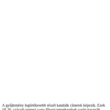
A gyűjtemény legértékesebb részét katafalk címerek képezik. Ezek
19-20. századi nemesi vagy főpapi temetkezések során használt