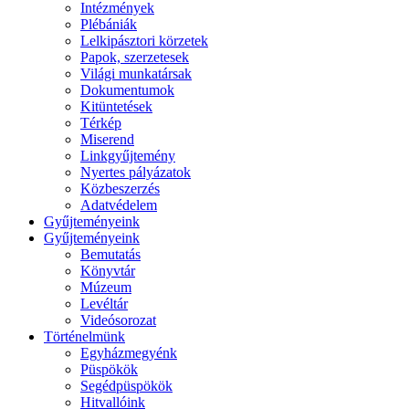
Intézmények
Plébániák
Lelkipásztori körzetek
Papok, szerzetesek
Világi munkatársak
Dokumentumok
Kitüntetések
Térkép
Miserend
Linkgyűjtemény
Nyertes pályázatok
Közbeszerzés
Adatvédelem
Gyűjteményeink
Gyűjteményeink
Bemutatás
Könyvtár
Múzeum
Levéltár
Videósorozat
Történelmünk
Egyházmegyénk
Püspökök
Segédpüspökök
Hitvallóink