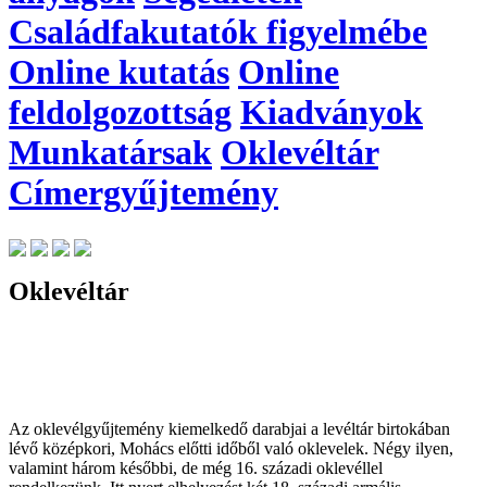
Családfakutatók figyelmébe
Online kutatás
Online
feldolgozottság
Kiadványok
Munkatársak
Oklevéltár
Címergyűjtemény
Oklevéltár
Az oklevélgyűjtemény kiemelkedő darabjai a levéltár birtokában
lévő középkori, Mohács előtti időből való oklevelek. Négy ilyen,
valamint három későbbi, de még 16. századi oklevéllel