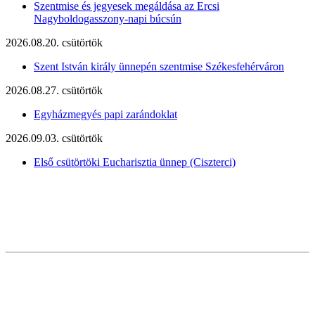
Szentmise és jegyesek megáldása az Ercsi
Nagyboldogasszony-napi búcsún
2026.08.20. csütörtök
Szent István király ünnepén szentmise Székesfehérváron
2026.08.27. csütörtök
Egyházmegyés papi zarándoklat
2026.09.03. csütörtök
Első csütörtöki Eucharisztia ünnep (Ciszterci)