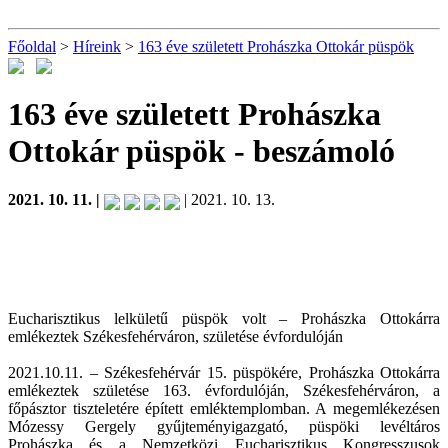
Főoldal
>
Híreink
>
163 éve született Prohászka Ottokár püspök
163 éve született Prohászka
Ottokár püspök
- beszámoló
2021. 10. 11. |
| 2021. 10. 13.
Eucharisztikus lelkületű püspök volt – Prohászka Ottokárra
emlékeztek Székesfehérváron, születése évfordulóján
2021.10.11. – Székesfehérvár 15. püspökére, Prohászka Ottokárra
emlékeztek születése 163. évfordulóján, Székesfehérváron, a
főpásztor tiszteletére épített emléktemplomban. A megemlékezésen
Mózessy Gergely gyűjteményigazgató, püspöki levéltáros
Prohászka és a Nemzetközi Eucharisztikus Kongresszusok