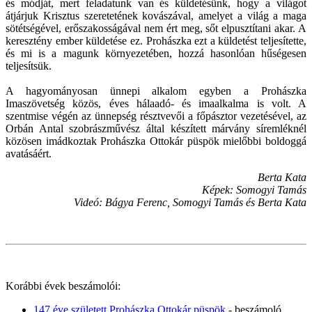
és módját, mert feladatunk van és küldetésünk, hogy a világot
átjárjuk Krisztus szeretetének kovászával, amelyet a világ a maga
sötétségével, erőszakosságával nem ért meg, sőt elpusztítani akar. A
keresztény ember küldetése ez. Prohászka ezt a küldetést teljesítette,
és mi is a magunk környezetében, hozzá hasonlóan hűségesen
teljesítsük.
A hagyományosan ünnepi alkalom egyben a Prohászka
Imaszövetség közös, éves hálaadó- és imaalkalma is volt. A
szentmise végén az ünnepség résztvevői a főpásztor vezetésével, az
Orbán Antal szobrászművész által készített márvány síremléknél
közösen imádkoztak Prohászka Ottokár püspök mielőbbi boldoggá
avatásáért.
Berta Kata
Képek: Somogyi Tamás
Videó: Bágya Ferenc, Somogyi Tamás és Berta Kata
Korábbi évek beszámolói:
147 éve született Prohászka Ottokár püspök
- beszámoló