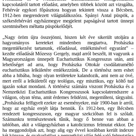
kapcsolatáról tartott előadást, amelyben többek között azt vizsgálta,
Fehérvár egykori főpásztora hogyan tekintett vissza a Bécsben,
1912-ben megrendezett világtalálkozóra. Spányi Antal püspök, a
székesfehérvári egyházmegye megjelent papságával tartott ünnepi
szentmisében méltatta püspökelődjét.
„Nagy öröm újra összejönni, hiszen két éve sikerült utoljára a
hagyományos kereteket mindenben megtartva, Prohászka
megemlékezést tartanunk, előadással, emlékmisével egyaránt” –
kezdte előadását Mózessy Gergely, majd arról beszélt, itt vagyunk a
Magyarországon ünnepelt Eucharisztikus Kongresszus után, ami
lehetőséget ad arra, hogy Prohászka Ottokár csodálatraméltó
eucharisztikus lelkületére emlékezzünk. De a történész nem eshet
abba a hibába, hogy olyan területekre kalandozik, ami nem az övé,
mert erről a lelkületről egy teológus, egy misztikus, egy költő tud
igazán sokat mondani. A történész számára viszont Prohászka és a
Nemzetközi Eucharisztikus Kongresszusok kapcsolatrendszere a
világon, olyan téma, amit érdemes felidézni, megemlíteni, tárgyalni.
„Prohászka felfigyelt ezekre az eseményekre, már 1900-ban ír arról,
hogy az egyház erejét látja bennük. És 1912-ben, egy Bécsben
rendezett kongresszuson, egy magyar szekcióban fel is szólalt.
Számunkra természetesnek tűnik, hogy ő benne van abban a
tablóban, akit a világegyházban a katolicizmus felmutat ekkor. De
ha meggondoljuk azt, hogy alig egy évvel korábban került indexre
két könyve, és gyakorlatilag a nemzetközi világ felé való felmutatása