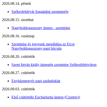
2026.08.14. péntek
Székesfehérvár fogadalmi szentmiséje
2026.08.15. szombat
Nagyboldogasszony ünnep - szentmise
2026.08.16. vasárnap
Szentmise és jegyesek megáldása az Ercsi
Nagyboldogasszony-napi búcsún
2026.08.20. csütörtök
Szent István király ünnepén szentmise Székesfehérváron
2026.08.27. csütörtök
Egyházmegyés papi zarándoklat
2026.09.03. csütörtök
Első csütörtöki Eucharisztia ünnep (Ciszterci)