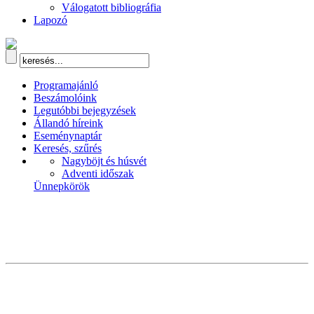
Válogatott bibliográfia
Lapozó
Programajánló
Beszámolóink
Legutóbbi bejegyzések
Állandó híreink
Eseménynaptár
Keresés, szűrés
Nagyböjt és húsvét
Adventi időszak
Ünnepkörök