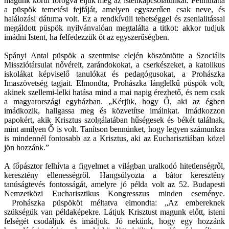
magunk körül forogva éljük meg az istenkapcsolatunkat. Felmutatta
a püspök temetési fejfáját, amelyen egyszerűen csak neve, és
halálozási dátuma volt. Ez a rendkívüli tehetséggel és zsenialitással
megáldott püspök nyilvánvalóan megtalálta a titkot: akkor tudjuk
imádni Istent, ha felfedezzük őt az egyszerűségben.
Spányi Antal püspök a szentmise elején köszöntötte a Szociális
Missziótársulat nővéreit, zarándokokat, a cserkészeket, a katolikus
iskolákat képviselő tanulókat és pedagógusokat, a Prohászka
Imaszövetség tagjait. Elmondta, Prohászka lánglelkű püspök volt,
akinek szellemi-lelki hatása mind a mai napig érezhető, és nem csak
a magyarországi egyházban. „Kérjük, hogy Ő, aki az égben
imádkozik, hallgassa meg és közvetítse imáinkat. Imádkozzon
papokért, akik Krisztus szolgálatában hűségesek és békét találnak,
mint amilyen Ő is volt. Tanítson bennünket, hogy legyen számunkra
is mindennél fontosabb az a Krisztus, aki az Eucharisztiában közel
jön hozzánk.”
A főpásztor felhívta a figyelmet a világban uralkodó hitetlenségről,
keresztény ellenességről. Hangsúlyozta a bátor keresztény
tanúságtevés fontosságát, amelyre jó példa volt az 52. Budapesti
Nemzetközi Eucharisztikus Kongresszus minden eseménye.
Prohászka püspököt méltatva elmondta: „Az embereknek
szükségük van példaképekre. Látjuk Krisztust magunk előtt, isteni
felségét csodáljuk és imádjuk. Jó nekünk, hogy egy hozzánk