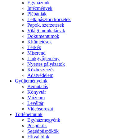
Egyházunk
Intézmények
Plébániák
Lelkipásztori körzetek
Papok, szerzetesek
Világi munkatársak
Dokumentumok
Kitüntetések
Térkép
Miserend
Linkgyűjtemény
Nyertes pályázatok
Közbeszerzés
Adatvédelem
Gyűjteményeink
Bemutatás
Könyvtár
Múzeum
Levéltár
Videósorozat
Történelmünk
Egyházmegyénk
Püspökök
Segédpüspökök
Hitvallóink