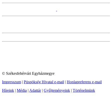
© Székesfehérvári Egyházmegye
Impresszum
|
Püspökség Hivatal e-mail
|
Honlapreferens e-mail
Híreink
|
Média
|
Adattár
|
Gyűjteményeink
|
Történelmünk