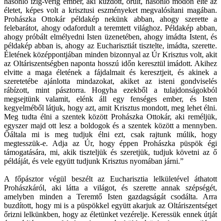
hasonló ízig-vérig ember, aki küzdött, örült, hasonló módon élte az
életet, képes volt a krisztusi eszményeket megvalósítani magában.
Prohászka Ottokár példakép nekünk abban, ahogy szerette a
felebarátot, ahogy odafordult a teremtett világhoz. Példakép abban,
ahogy próbált elmélyedni Isten üzenetében, ahogy imádta Istent, és
példakép abban is, ahogy az Eucharisztiát tisztelte, imádta, szerette.
Életének középpontjában minden bizonnyal az Úr Krisztus volt, akit
az Oltáriszentségben naponta hosszú időn keresztül imádott. Akihez
elvitte a maga életének a fájdalmait és keresztjeit, és akinek a
szeretetébe ajánlotta mindazokat, akiket az isteni gondviselés
rábízott, mint pásztorra. Hogyha ezekből a tulajdonságokból
megsejtünk valamit, elénk áll egy fenséges ember, és Isten
kegyelméből látjuk, hogy azt, amit Krisztus mondott, meg lehet élni.
Meg tudta élni a szentek között Prohászka Ottokár, aki reméljük,
egyszer majd ott lesz a boldogok és a szentek között a mennyben.
Őáltala mi is meg tudjuk élni ezt, csak rajtunk múlik, hogy
megtesszük-e. Adja az Úr, hogy éppen Prohászka püspök égi
támogatására, mi, akik tiszteljük és szeretjük, tudjuk követni az ő
példáját, és vele együtt tudjunk Krisztus nyomában járni.”
A főpásztor végül beszélt az Eucharisztia lelkületével áthatott
Prohászkáról, aki látta a világot, és szerette annak szépségét,
amelyben minden a Teremtő Isten gazdagságát csodálta. Arra
buzdított, hogy mi is a püspökkel együtt akarjuk az Oltáriszentséget
őrizni lelkünkben, hogy az életünket vezérelje. Keressük ennek útját