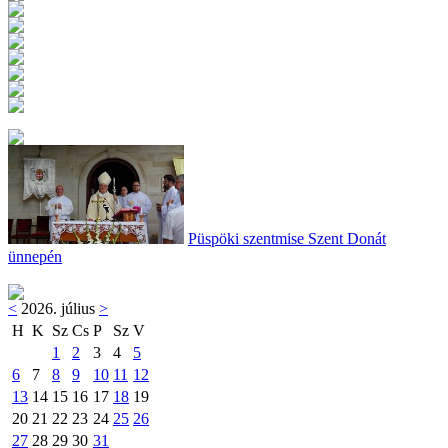
Püspöki szentmise Szent Donát
ünnepén
<
2026. július
>
H
K
Sz
Cs
P
Sz
V
1
2
3
4
5
6
7
8
9
10
11
12
13
14
15
16
17
18
19
20
21
22
23
24
25
26
27
28
29
30
31