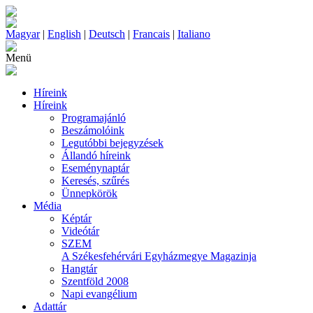
Magyar
|
English
|
Deutsch
|
Francais
|
Italiano
Menü
Híreink
Híreink
Programajánló
Beszámolóink
Legutóbbi bejegyzések
Állandó híreink
Eseménynaptár
Keresés, szűrés
Ünnepkörök
Média
Képtár
Videótár
SZEM
A Székesfehérvári Egyházmegye Magazinja
Hangtár
Szentföld 2008
Napi evangélium
Adattár