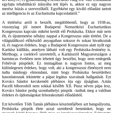
egyfajta rehabilitáció irányába tett lépés is, akkor ez egy nagyon
merész húzás a szervezőktől. Egyébként egy kiváló előadást tartott
az intelligencia és az Eucharisztia kapcsolatáról.”
A történész arról is beszélt, megdöbbentő, hogy az 1938-as,
viszonylag jól ismert Budapesti Nemzetközi Eucharisztikus
Kongresszus kapcsán miként került elő Prohászka. Ekkor már nem
élt, és újratemetése néhány nappal a Kongresszus után történt. De a
világtalálkozó előkészítő anyagaiban sokszor és sokan hivatkoztak
rá, és nagyon érdekes, hogy a Budapesti Kongresszus alatt nyílt egy
Karitász kiállítás, amelyen látható volt egy Prohászka-festmény is.
Merthogy, a cselekvő szeretetről, a Karitászról Magyarországon a
harmincas években nem lehetett úgy beszélni, hogy nem emlegetik
Fehérvár püspökét. Ez önmagában is nagyon fontos, az meg
különlegesen érdekes, hogy volt, aki a kongresszusi élményeit nem
tudta máshogy elmondani, mint hogy Prohászka beszédeihez
hasonlatosnak tekintette a pápai legátus szavainak hallgatását. Ezt
Kovács Sándor kecskeméti plébános írja egy újságban. Aztán
Pacelli bíborosból nem sokkal később XII. Piusz néven pápa lesz,
Kovács Sándor pedig szombathelyi püspök –tudtuk meg a valóban
érdekes és újdonságokat felsorakoztató előadásból.
Ezt követően Tóth Tamás plébános köszöntőjében azt hangsúlyozta,
Prohászka püspök élete azzal szembesít bennünket, hogy ne