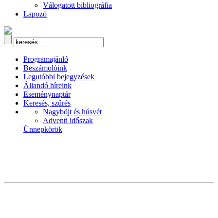
Válogatott bibliográfia
Lapozó
Programajánló
Beszámolóink
Legutóbbi bejegyzések
Állandó híreink
Eseménynaptár
Keresés, szűrés
Nagyböjt és húsvét
Adventi időszak
Ünnepkörök