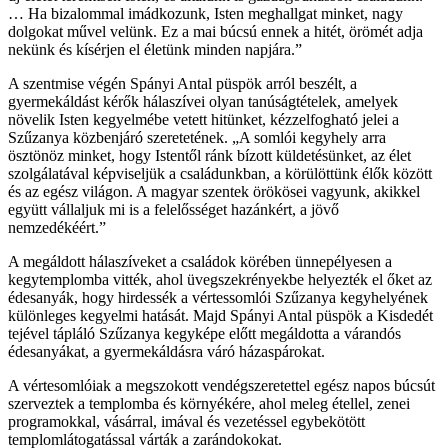
… Ha bizalommal imádkozunk, Isten meghallgat minket, nagy
dolgokat művel velünk. Ez a mai búcsú ennek a hitét, örömét adja
nekünk és kísérjen el életünk minden napjára.”
A szentmise végén Spányi Antal püspök arról beszélt, a
gyermekáldást kérők hálaszívei olyan tanúságtételek, amelyek
növelik Isten kegyelmébe vetett hitünket, kézzelfogható jelei a
Szűzanya közbenjáró szeretetének. „A somlói kegyhely arra
ösztönöz minket, hogy Istentől ránk bízott küldetésünket, az élet
szolgálatával képviseljük a családunkban, a körülöttünk élők között
és az egész világon. A magyar szentek örökösei vagyunk, akikkel
együtt vállaljuk mi is a felelősséget hazánkért, a jövő
nemzedékéért.”
A megáldott hálaszíveket a családok körében ünnepélyesen a
kegytemplomba vitték, ahol üvegszekrényekbe helyezték el őket az
édesanyák, hogy hirdessék a vértessomlói Szűzanya kegyhelyének
különleges kegyelmi hatását. Majd Spányi Antal püspök a Kisdedét
tejével tápláló Szűzanya kegyképe előtt megáldotta a várandós
édesanyákat, a gyermekáldásra váró házaspárokat.
A vértesomlóiak a megszokott vendégszeretettel egész napos búcsút
szerveztek a templomba és környékére, ahol meleg étellel, zenei
programokkal, vásárral, imával és vezetéssel egybekötött
templomlátogatással várták a zarándokokat.