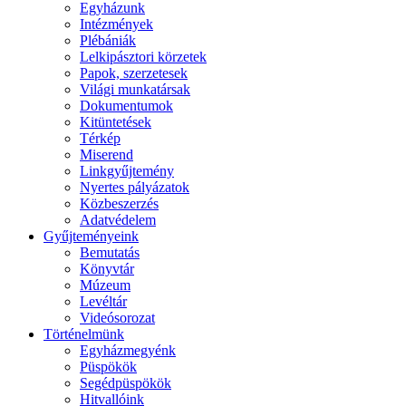
Egyházunk
Intézmények
Plébániák
Lelkipásztori körzetek
Papok, szerzetesek
Világi munkatársak
Dokumentumok
Kitüntetések
Térkép
Miserend
Linkgyűjtemény
Nyertes pályázatok
Közbeszerzés
Adatvédelem
Gyűjteményeink
Bemutatás
Könyvtár
Múzeum
Levéltár
Videósorozat
Történelmünk
Egyházmegyénk
Püspökök
Segédpüspökök
Hitvallóink