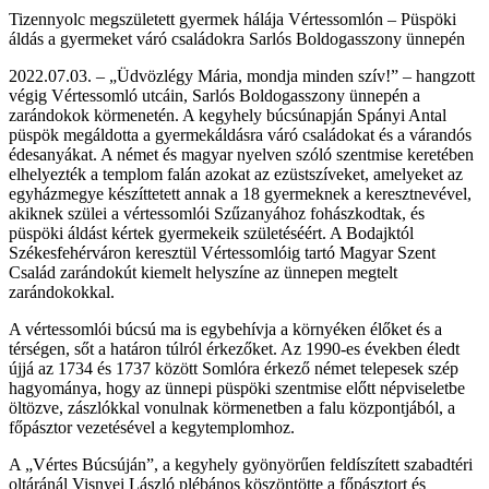
Tizennyolc megszületett gyermek hálája Vértessomlón – Püspöki
áldás a gyermeket váró családokra Sarlós Boldogasszony ünnepén
2022.07.03. – „Üdvözlégy Mária, mondja minden szív!” – hangzott
végig Vértessomló utcáin, Sarlós Boldogasszony ünnepén a
zarándokok körmenetén. A kegyhely búcsúnapján Spányi Antal
püspök megáldotta a gyermekáldásra váró családokat és a várandós
édesanyákat. A német és magyar nyelven szóló szentmise keretében
elhelyezték a templom falán azokat az ezüstszíveket, amelyeket az
egyházmegye készíttetett annak a 18 gyermeknek a keresztnevével,
akiknek szülei a vértessomlói Szűzanyához fohászkodtak, és
püspöki áldást kértek gyermekeik születéséért. A Bodajktól
Székesfehérváron keresztül Vértessomlóig tartó Magyar Szent
Család zarándokút kiemelt helyszíne az ünnepen megtelt
zarándokokkal.
A vértessomlói búcsú ma is egybehívja a környéken élőket és a
térségen, sőt a határon túlról érkezőket. Az 1990-es években éledt
újjá az 1734 és 1737 között Somlóra érkező német telepesek szép
hagyománya, hogy az ünnepi püspöki szentmise előtt népviseletbe
öltözve, zászlókkal vonulnak körmenetben a falu központjából, a
főpásztor vezetésével a kegytemplomhoz.
A „Vértes Búcsúján”, a kegyhely gyönyörűen feldíszített szabadtéri
oltáránál Visnyei László plébános köszöntötte a főpásztort és