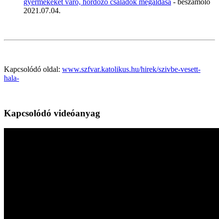
gyermekeket váró, hordozó családok megáldása
- beszámoló
2021.07.04.
Kapcsolódó oldal:
www.szfvar.katolikus.hu/hirek/szivbe-vesett-
hala-
Kapcsolódó videóanyag