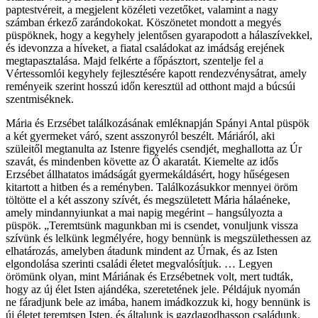
paptestvéreit, a megjelent közéleti vezetőket, valamint a nagy
számban érkező zarándokokat. Köszönetet mondott a megyés
püspöknek, hogy a kegyhely jelentősen gyarapodott a hálaszívekkel,
és idevonzza a híveket, a fiatal családokat az imádság erejének
megtapasztalása. Majd felkérte a főpásztort, szentelje fel a
Vértessomlói kegyhely fejlesztésére kapott rendezvénysátrat, amely
reményeik szerint hosszú időn keresztül ad otthont majd a búcsúi
szentmiséknek.
Mária és Erzsébet találkozásának emléknapján Spányi Antal püspök
a két gyermeket váró, szent asszonyról beszélt. Máriáról, aki
szüleitől megtanulta az Istenre figyelés csendjét, meghallotta az Úr
szavát, és mindenben követte az Ő akaratát. Kiemelte az idős
Erzsébet állhatatos imádságát gyermekáldásért, hogy hűségesen
kitartott a hitben és a reményben. Találkozásukkor mennyei öröm
töltötte el a két asszony szívét, és megszületett Mária hálaéneke,
amely mindannyiunkat a mai napig megérint – hangsúlyozta a
püspök. „Teremtsünk magunkban mi is csendet, vonuljunk vissza
szívünk és lelkünk legmélyére, hogy bennünk is megszülethessen az
elhatározás, amelyben átadunk mindent az Úrnak, és az Isten
elgondolása szerinti családi életet megvalósítjuk. … Legyen
örömünk olyan, mint Máriának és Erzsébetnek volt, mert tudták,
hogy az új élet Isten ajándéka, szeretetének jele. Példájuk nyomán
ne fáradjunk bele az imába, hanem imádkozzuk ki, hogy bennünk is
új életet teremtsen Isten, és általunk is gazdagodhasson családunk.