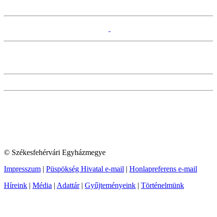
© Székesfehérvári Egyházmegye
Impresszum
|
Püspökség Hivatal e-mail
|
Honlapreferens e-mail
Híreink
|
Média
|
Adattár
|
Gyűjteményeink
|
Történelmünk