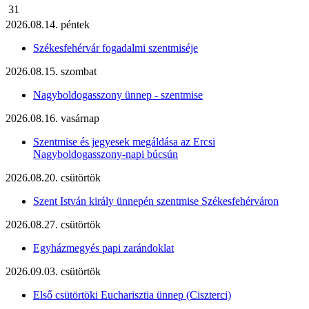
31
2026.08.14. péntek
Székesfehérvár fogadalmi szentmiséje
2026.08.15. szombat
Nagyboldogasszony ünnep - szentmise
2026.08.16. vasárnap
Szentmise és jegyesek megáldása az Ercsi
Nagyboldogasszony-napi búcsún
2026.08.20. csütörtök
Szent István király ünnepén szentmise Székesfehérváron
2026.08.27. csütörtök
Egyházmegyés papi zarándoklat
2026.09.03. csütörtök
Első csütörtöki Eucharisztia ünnep (Ciszterci)