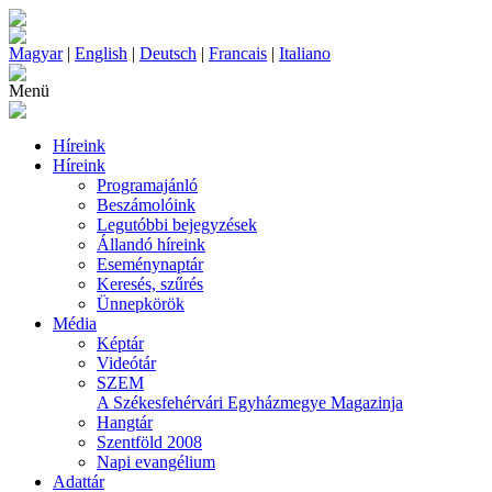
Magyar
|
English
|
Deutsch
|
Francais
|
Italiano
Menü
Híreink
Híreink
Programajánló
Beszámolóink
Legutóbbi bejegyzések
Állandó híreink
Eseménynaptár
Keresés, szűrés
Ünnepkörök
Média
Képtár
Videótár
SZEM
A Székesfehérvári Egyházmegye Magazinja
Hangtár
Szentföld 2008
Napi evangélium
Adattár