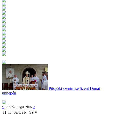
Püspöki szentmise Szent Donát
ünnepén
<
2023. augusztus
>
H
K
Sz
Cs
P
Sz
V