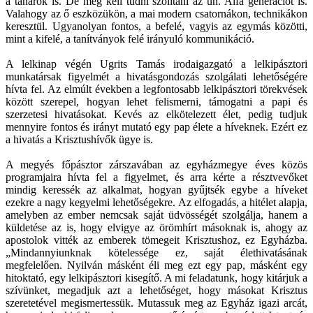
a tanárok is. De meg kell tudni szólítani az ún. Alfa generációt is.
Valahogy az ő eszközükön, a mai modern csatornákon, technikákon
keresztül. Ugyanolyan fontos, a befelé, vagyis az egymás közötti,
mint a kifelé, a tanítványok felé irányuló kommunikáció.
A lelkinap végén Ugrits Tamás irodaigazgató a lelkipásztori
munkatársak figyelmét a hivatásgondozás szolgálati lehetőségére
hívta fel. Az elmúlt években a legfontosabb lelkipásztori törekvések
között szerepel, hogyan lehet felismerni, támogatni a papi és
szerzetesi hivatásokat. Kevés az elkötelezett élet, pedig tudjuk
mennyire fontos és irányt mutató egy pap élete a híveknek. Ezért ez
a hivatás a Krisztushívők ügye is.
A megyés főpásztor zárszavában az egyházmegye éves közös
programjaira hívta fel a figyelmet, és arra kérte a résztvevőket
mindig keressék az alkalmat, hogyan gyűjtsék egybe a híveket
ezekre a nagy kegyelmi lehetőségekre. Az elfogadás, a hitélet alapja,
amelyben az ember nemcsak saját üdvösségét szolgálja, hanem a
küldetése az is, hogy elvigye az örömhírt másoknak is, ahogy az
apostolok vitték az emberek tömegeit Krisztushoz, ez Egyházba.
„Mindannyiunknak kötelessége ez, saját élethivatásának
megfelelően. Nyilván másként éli meg ezt egy pap, másként egy
hitoktató, egy lelkipásztori kisegítő. A mi feladatunk, hogy kitárjuk a
szívünket, megadjuk azt a lehetőséget, hogy másokat Krisztus
szeretetével megismertessük. Mutassuk meg az Egyház igazi arcát,