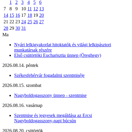
1
2
3
4
5
6
7
8
9
10
11
12
13
14
15
16
17
18
19
20
21
22
23
24
25
26
27
28
29
30
31
Ma
Nyári lelkigyakorlat hitoktatók és világi lelkipásztori
munkatársak részére
Első csütörtöki Eucharisztia ünnep (Öreghegy)
2026.08.14. péntek
Székesfehérvár fogadalmi szentmiséje
2026.08.15. szombat
Nagyboldogasszony ünnep - szentmise
2026.08.16. vasárnap
Szentmise és jegyesek megáldása az Ercsi
Nagyboldogasszony-napi búcsún
2026.08.20. csütörtök