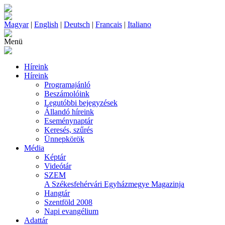
Magyar
|
English
|
Deutsch
|
Francais
|
Italiano
Menü
Híreink
Híreink
Programajánló
Beszámolóink
Legutóbbi bejegyzések
Állandó híreink
Eseménynaptár
Keresés, szűrés
Ünnepkörök
Média
Képtár
Videótár
SZEM
A Székesfehérvári Egyházmegye Magazinja
Hangtár
Szentföld 2008
Napi evangélium
Adattár