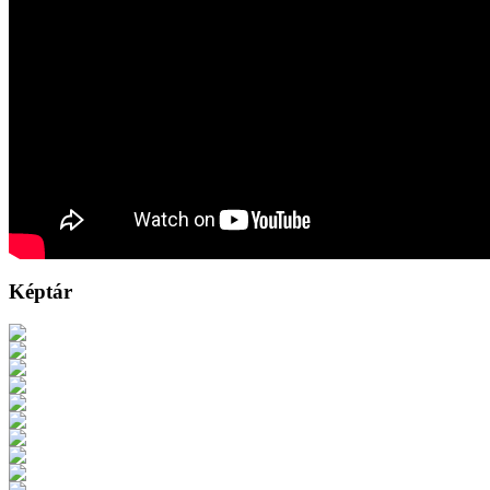
Képtár