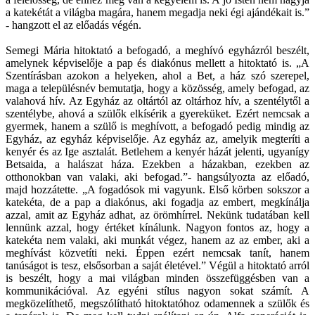
a katekétát a világba magára, hanem megadja neki égi ajándékait is.”
- hangzott el az előadás végén.
Semegi Mária hitoktató a befogadó, a meghívó egyházról beszélt,
amelynek képviselője a pap és diakónus mellett a hitoktató is. „A
Szentírásban azokon a helyeken, ahol a Bet, a ház szó szerepel,
maga a településnév bemutatja, hogy a közösség, amely befogad, az
valahová hív. Az Egyház az oltártól az oltárhoz hív, a szentélytől a
szentélybe, ahová a szülők elkísérik a gyereküket. Ezért nemcsak a
gyermek, hanem a szülő is meghívott, a befogadó pedig mindig az
Egyház, az egyház képviselője. Az egyház az, amelyik megteríti a
kenyér és az Ige asztalát. Betlehem a kenyér házát jelenti, ugyanígy
Betsaida, a halászat háza. Ezekben a házakban, ezekben az
otthonokban van valaki, aki befogad.”- hangsúlyozta az előadó,
majd hozzátette. „A fogadósok mi vagyunk. Első körben sokszor a
katekéta, de a pap a diakónus, aki fogadja az embert, megkínálja
azzal, amit az Egyház adhat, az örömhírrel. Nekünk tudatában kell
lennünk azzal, hogy értéket kínálunk. Nagyon fontos az, hogy a
katekéta nem valaki, aki munkát végez, hanem az az ember, aki a
meghívást közvetíti neki. Éppen ezért nemcsak tanít, hanem
tanúságot is tesz, elsősorban a saját életével.” Végül a hitoktató arról
is beszélt, hogy a mai világban minden összefüggésben van a
kommunikációval. Az egyéni stílus nagyon sokat számít. A
megközelíthető, megszólítható hitoktatóhoz odamennek a szülők és