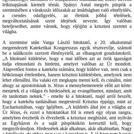
lelkinapjának kiemelt témái. Spányi Antal megyés püspök a
szentmisében a várakozás időszakát az imádságban való elmélyülés,
a csendes odafigyelés, az életünk jobbá tételének,
megváltoztatásának szent idejének nevezte. Így valóban
beteljesedhet, amire várunk, hogy eljöjjön a krisztusi szeretet a
világba.
A szentmise után Varga László hitoktató, a 20. alkalommal
megrendezett Kateketikai Kongresszus egyik résztvevője, számolt
be a találkozón szerzett élményeiről, az elhangzott gondolatokról.
„A hitoktató küldetése, hogy a mai időben azt az örök igazságot
tudja elmondani és hirdetni, amelyet valóban az Úr mondott.
Alapvetően fontos a katekéta számára, hogy küldve van, nem csak a
hétköznapi értelemben, hanem krisztusi küldetésben, amelynek nem
lehet ellenállni. Ha valaki ezt megkapta menni kell, és csinálni, mint
ahogy az apostoloknak is. Jézus a mennybemenetele előtt azt kérte:
menjetek el a világra és hirdessétek az evangéliumot, mindazt, amit
én tanítottam nektek.” - emelte ki a hitoktató, majd arról beszélt,
hogy a katekéta tanításában megtestesül Krisztus éppúgy, mint az
Eucharisztiában, vagy Igéjében. „A küldetés által jön a világba az
Úr Jézus, és ezzel a hitoktatókat föl is emeli egy olyan rangra,
amelyben érezhetik és élvezhetik a krisztusi megbízást, ami nyilván
az Egyházon és a saját püspökükön keresztül kell, hogy
megnyilvánuljon. Hirdessétek akár alkalmas, akár alkalmatlan. Nagy
a felelősség, de ehhez meg van a kegyelem is. A jó Isten nem hagyja