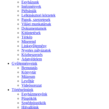
Egyházunk
Intézmények
Plébániák
Lelkipásztori körzetek
Papok, szerzetesek
Világi munkatársak
Dokumentumok
Kitüntetések
Térkép
Miserend
Linkgyűjtemény
Nyertes pályázatok
Közbeszerzés
Adatvédelem
Gyűjteményeink
Bemutatás
Könyvtár
Múzeum
Levéltár
Videósorozat
Történelmünk
Egyházmegyénk
Püspökök
Segédpüspökök
Hitvallóink