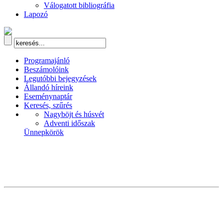
Válogatott bibliográfia
Lapozó
Programajánló
Beszámolóink
Legutóbbi bejegyzések
Állandó híreink
Eseménynaptár
Keresés, szűrés
Nagyböjt és húsvét
Adventi időszak
Ünnepkörök