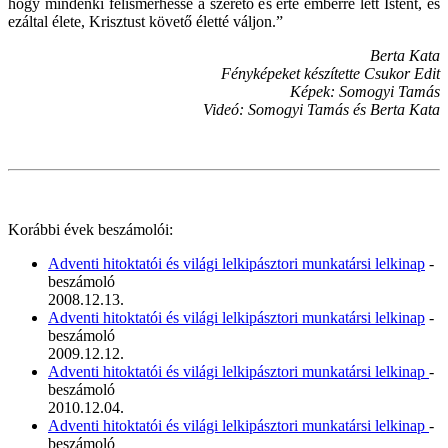
hogy mindenki felismerhesse a szerető és érte emberré lett Istent, és
ezáltal élete, Krisztust követő életté váljon.”
Berta Kata
Fényképeket készítette Csukor Edit
Képek: Somogyi Tamás
Videó: Somogyi Tamás és Berta Kata
Korábbi évek beszámolói:
Adventi hitoktatói és világi lelkipásztori munkatársi lelkinap
-
beszámoló
2008.12.13.
Adventi hitoktatói és világi lelkipásztori munkatársi lelkinap
-
beszámoló
2009.12.12.
Adventi hitoktatói és világi lelkipásztori munkatársi lelkinap
-
beszámoló
2010.12.04.
Adventi hitoktatói és világi lelkipásztori munkatársi lelkinap
-
beszámoló