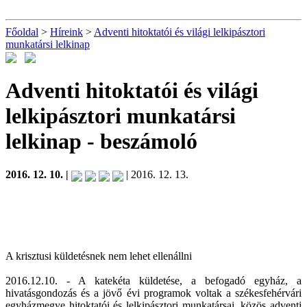
Főoldal
>
Híreink
>
Adventi hitoktatói és világi lelkipásztori
munkatársi lelkinap
Adventi hitoktatói és világi
lelkipásztori munkatársi
lelkinap
- beszámoló
2016. 12. 10. |
| 2016. 12. 13.
A krisztusi küldetésnek nem lehet ellenállni
2016.12.10. - A katekéta küldetése, a befogadó egyház, a
hivatásgondozás és a jövő évi programok voltak a székesfehérvári
egyházmegye hitoktatói és lelkipásztori munkatársai, közös adventi