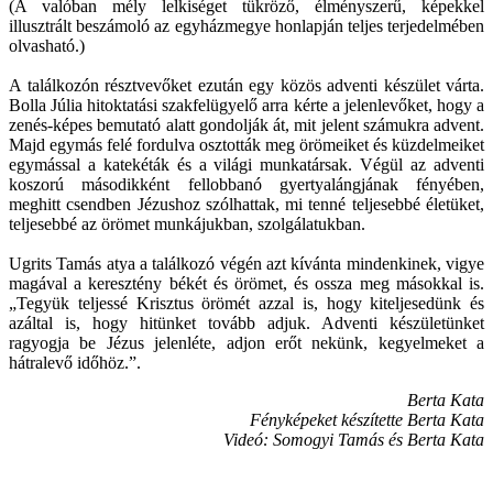
(A valóban mély lelkiséget tükröző, élményszerű, képekkel
illusztrált beszámoló az egyházmegye honlapján teljes terjedelmében
olvasható.)
A találkozón résztvevőket ezután egy közös adventi készület várta.
Bolla Júlia hitoktatási szakfelügyelő arra kérte a jelenlevőket, hogy a
zenés-képes bemutató alatt gondolják át, mit jelent számukra advent.
Majd egymás felé fordulva osztották meg örömeiket és küzdelmeiket
egymással a katekéták és a világi munkatársak. Végül az adventi
koszorú másodikként fellobbanó gyertyalángjának fényében,
meghitt csendben Jézushoz szólhattak, mi tenné teljesebbé életüket,
teljesebbé az örömet munkájukban, szolgálatukban.
Ugrits Tamás atya a találkozó végén azt kívánta mindenkinek, vigye
magával a keresztény békét és örömet, és ossza meg másokkal is.
„Tegyük teljessé Krisztus örömét azzal is, hogy kiteljesedünk és
azáltal is, hogy hitünket tovább adjuk. Adventi készületünket
ragyogja be Jézus jelenléte, adjon erőt nekünk, kegyelmeket a
hátralevő időhöz.”.
Berta Kata
Fényképeket készítette Berta Kata
Videó: Somogyi Tamás és Berta Kata