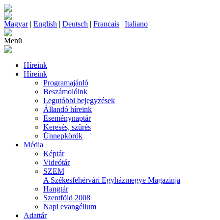
Magyar
|
English
|
Deutsch
|
Francais
|
Italiano
Menü
Híreink
Híreink
Programajánló
Beszámolóink
Legutóbbi bejegyzések
Állandó híreink
Eseménynaptár
Keresés, szűrés
Ünnepkörök
Média
Képtár
Videótár
SZEM
A Székesfehérvári Egyházmegye Magazinja
Hangtár
Szentföld 2008
Napi evangélium
Adattár