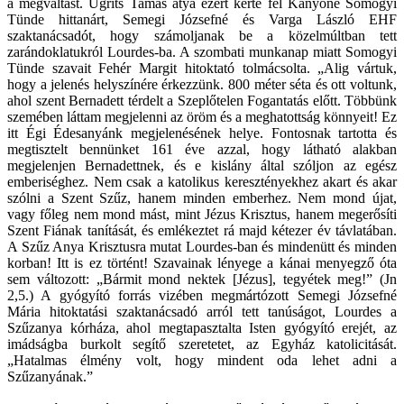
a megváltást. Ugrits Tamás atya ezért kérte fel Kanyóné Somogyi
Tünde hittanárt, Semegi Józsefné és Varga László EHF
szaktanácsadót, hogy számoljanak be a közelmúltban tett
zarándoklatukról Lourdes-ba. A szombati munkanap miatt Somogyi
Tünde szavait Fehér Margit hitoktató tolmácsolta. „Alig vártuk,
hogy a jelenés helyszínére érkezzünk. 800 méter séta és ott voltunk,
ahol szent Bernadett térdelt a Szeplőtelen Fogantatás előtt. Többünk
szemében láttam megjelenni az öröm és a meghatottság könnyeit! Ez
itt Égi Édesanyánk megjelenésének helye. Fontosnak tartotta és
megtisztelt bennünket 161 éve azzal, hogy látható alakban
megjelenjen Bernadettnek, és e kislány által szóljon az egész
emberiséghez. Nem csak a katolikus keresztényekhez akart és akar
szólni a Szent Szűz, hanem minden emberhez. Nem mond újat,
vagy főleg nem mond mást, mint Jézus Krisztus, hanem megerősíti
Szent Fiának tanítását, és emlékeztet rá majd kétezer év távlatában.
A Szűz Anya Krisztusra mutat Lourdes-ban és mindenütt és minden
korban! Itt is ez történt! Szavainak lényege a kánai menyegző óta
sem változott: „Bármit mond nektek [Jézus], tegyétek meg!” (Jn
2,5.) A gyógyító forrás vizében megmártózott Semegi Józsefné
Mária hitoktatási szaktanácsadó arról tett tanúságot, Lourdes a
Szűzanya kórháza, ahol megtapasztalta Isten gyógyító erejét, az
imádságba burkolt segítő szeretetet, az Egyház katolicitását.
„Hatalmas élmény volt, hogy mindent oda lehet adni a
Szűzanyának.”