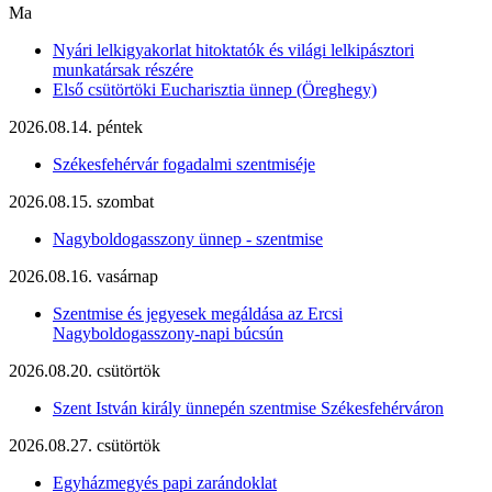
Ma
Nyári lelkigyakorlat hitoktatók és világi lelkipásztori
munkatársak részére
Első csütörtöki Eucharisztia ünnep (Öreghegy)
2026.08.14. péntek
Székesfehérvár fogadalmi szentmiséje
2026.08.15. szombat
Nagyboldogasszony ünnep - szentmise
2026.08.16. vasárnap
Szentmise és jegyesek megáldása az Ercsi
Nagyboldogasszony-napi búcsún
2026.08.20. csütörtök
Szent István király ünnepén szentmise Székesfehérváron
2026.08.27. csütörtök
Egyházmegyés papi zarándoklat