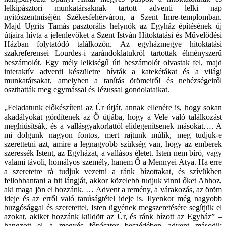
lelkipásztori munkatársaknak tartott adventi lelki nap
nyitószentmiséjén Székesfehérváron, a Szent Imre-templomban.
Majd Ugrits Tamás pasztorális helynök az Egyház építésének új
útjaira hívta a jelenlevőket a Szent István Hitoktatási és Művelődési
Házban folytatódó találkozón. Az egyházmegye hitoktatási
szakreferensei Lourdes-i zarándoklatukról tartottak élményszerű
beszámolót. Egy mély lelkiségű úti beszámolót olvastak fel, majd
interaktív adventi készületre hívták a katekétákat és a világi
munkatársakat, amelyben a tanítás örömeiről és nehézségeiről
oszthatták meg egymással és Jézussal gondolataikat.
„Feladatunk előkészíteni az Úr útját, annak ellenére is, hogy sokan
akadályokat gördítenek az Ő útjába, hogy a Vele való találkozást
meghiúsítsák, és a vallásgyakorlattól elidegenítsenek másokat…. A
mi dolgunk nagyon fontos, mert rajtunk múlik, meg tudjuk-e
szerettetni azt, amire a legnagyobb szükség van, hogy az emberek
szeressék Istent, az Egyházat, a vallásos életet. Isten nem bíró, vagy
valami távoli, homályos személy, hanem Ő a Mennyei Atya. Ha erre
a szeretetre rá tudjuk vezetni a ránk bízottakat, és szívükben
fellobbantani a hit lángját, akkor közelebb tudjuk vinni őket Ahhoz,
aki maga jön el hozzánk. … Advent a remény, a várakozás, az öröm
ideje és az erről való tanúságtétel ideje is. Ilyenkor még nagyobb
buzgósággal és szeretettel, Isten ügyének megszeretésére segítjük el
azokat, akiket hozzánk küldött az Úr, és ránk bízott az Egyház” –
hangzott el a megyés főpásztor beszédében advent második