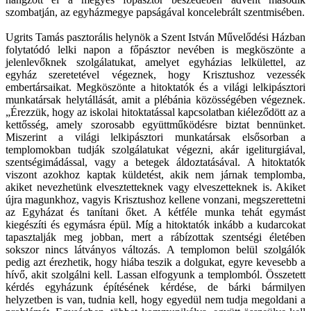
szombatján, az egyházmegye papságával koncelebrált szentmisében.
Ugrits Tamás pasztorális helynök a Szent István Művelődési Házban
folytatódó lelki napon a főpásztor nevében is megköszönte a
jelenlevőknek szolgálatukat, amelyet egyházias lelkülettel, az
egyház szeretetével végeznek, hogy Krisztushoz vezessék
embertársaikat. Megköszönte a hitoktatók és a világi lelkipásztori
munkatársak helytállását, amit a plébánia közösségében végeznek.
„Érezzük, hogy az iskolai hitoktatással kapcsolatban kiéleződött az a
kettősség, amely szorosabb együttműködésre biztat bennünket.
Miszerint a világi lelkipásztori munkatársak elsősorban a
templomokban tudják szolgálatukat végezni, akár igeliturgiával,
szentségimádással, vagy a betegek áldoztatásával. A hitoktatók
viszont azokhoz kaptak küldetést, akik nem járnak templomba,
akiket nevezhetünk elvesztetteknek vagy elveszetteknek is. Akiket
újra magunkhoz, vagyis Krisztushoz kellene vonzani, megszerettetni
az Egyházat és tanítani őket. A kétféle munka tehát egymást
kiegészíti és egymásra épül. Míg a hitoktatók inkább a kudarcokat
tapasztalják meg jobban, mert a rábízottak szentségi életében
sokszor nincs látványos változás. A templomon belül szolgálók
pedig azt érezhetik, hogy hiába teszik a dolgukat, egyre kevesebb a
hívő, akit szolgálni kell. Lassan elfogyunk a templomból. Összetett
kérdés egyházunk építésének kérdése, de bárki bármilyen
helyzetben is van, tudnia kell, hogy egyedül nem tudja megoldani a