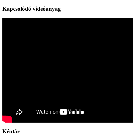
Kapcsolódó videóanyag
Képtár