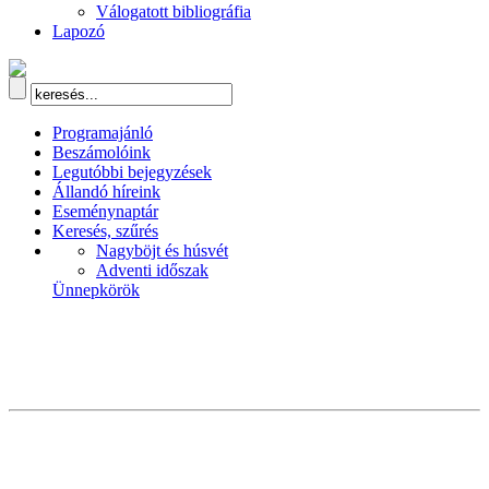
Válogatott bibliográfia
Lapozó
Programajánló
Beszámolóink
Legutóbbi bejegyzések
Állandó híreink
Eseménynaptár
Keresés, szűrés
Nagyböjt és húsvét
Adventi időszak
Ünnepkörök