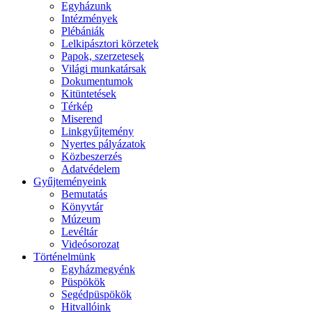
Egyházunk
Intézmények
Plébániák
Lelkipásztori körzetek
Papok, szerzetesek
Világi munkatársak
Dokumentumok
Kitüntetések
Térkép
Miserend
Linkgyűjtemény
Nyertes pályázatok
Közbeszerzés
Adatvédelem
Gyűjteményeink
Bemutatás
Könyvtár
Múzeum
Levéltár
Videósorozat
Történelmünk
Egyházmegyénk
Püspökök
Segédpüspökök
Hitvallóink