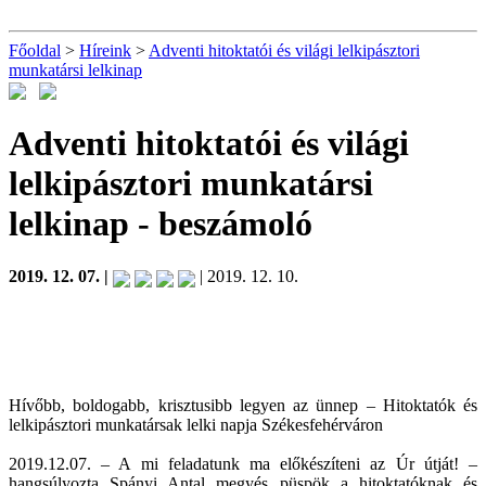
Főoldal
>
Híreink
>
Adventi hitoktatói és világi lelkipásztori
munkatársi lelkinap
Adventi hitoktatói és világi
lelkipásztori munkatársi
lelkinap
- beszámoló
2019. 12. 07. |
| 2019. 12. 10.
Hívőbb, boldogabb, krisztusibb legyen az ünnep – Hitoktatók és
lelkipásztori munkatársak lelki napja Székesfehérváron
2019.12.07. – A mi feladatunk ma előkészíteni az Úr útját! –
hangsúlyozta Spányi Antal megyés püspök a hitoktatóknak és