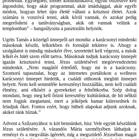
problémát. Egységben, többet kommunikálva, együtt összeülve kell
átgondolni, hogy akár programmal, akár imádsággal, akár egyéb
módon, hogyan lehet újra életté váltani a krisztusi életet. Azok
számára is vonzóvá tenni, akik kívül vannak, és azokat pedig
megerősíteni a tanítványságban, akik ott vannak velünk a
templomban” – hangsúlyozta a pasztorális helynök.
Ugrits Tamás a közelgő ünnepről azt mondta: a karácsonyt mindenki
másoknak készíti, lelkiekben és formáját tekintve is. Ahogy a
szolgálatot is mindig másokért élve, szeretettel kell végezni, a másik
lelkét és hitét szem előtt tartva. Másoknak tudjuk karácsony ünnepét
igazán krisztusivá tenni, Jézus születésével megörvendeztetni
mindenkit. „Nem magától értetődő, hogy mi is a karácsony.
Szomorú tapasztalat, hogy az internetes portálokon a wellness
karácsonyi ünnepet hirdetik, a családi otthonok meghitt ünnepei
helyett. Nem kell semmiféle keresztényi hozzáállás, nem kell családi
élmény, ami elkíséri a gyerekeket a felnőttkorba. Szép dolog
mondani, hogy meg kell őrizni keresztény kultúránkat, de hit nélkül
nem fogjuk megtartani, mert a jelképek hamar kiüresednek és
feladjuk őket. Fontos ezért, hogy hitbeli alapokat adjunk azoknak,
akiket ránk bíztak.”
Advent a Szűzanyához is köt bennünket, hisz Vele együtt készülünk
Jézus születésére. A várandós Mária személyében láthatjuk a
reményt és a megváltás ígéretét, míg a megszülető Jézuséban magát