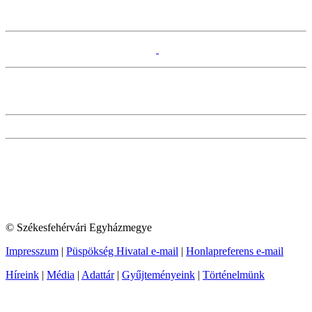
© Székesfehérvári Egyházmegye
Impresszum
|
Püspökség Hivatal e-mail
|
Honlapreferens e-mail
Híreink
|
Média
|
Adattár
|
Gyűjteményeink
|
Történelmünk