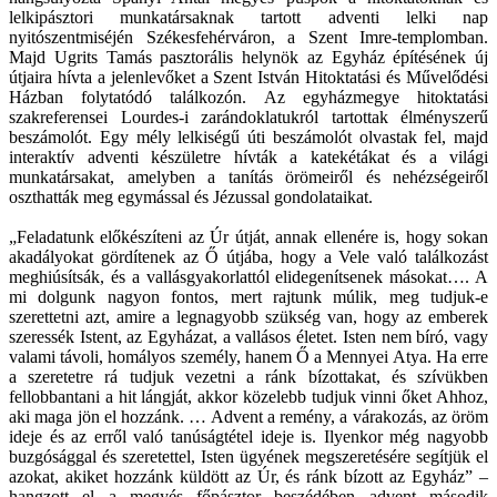
lelkipásztori munkatársaknak tartott adventi lelki nap
nyitószentmiséjén Székesfehérváron, a Szent Imre-templomban.
Majd Ugrits Tamás pasztorális helynök az Egyház építésének új
útjaira hívta a jelenlevőket a Szent István Hitoktatási és Művelődési
Házban folytatódó találkozón. Az egyházmegye hitoktatási
szakreferensei Lourdes-i zarándoklatukról tartottak élményszerű
beszámolót. Egy mély lelkiségű úti beszámolót olvastak fel, majd
interaktív adventi készületre hívták a katekétákat és a világi
munkatársakat, amelyben a tanítás örömeiről és nehézségeiről
oszthatták meg egymással és Jézussal gondolataikat.
„Feladatunk előkészíteni az Úr útját, annak ellenére is, hogy sokan
akadályokat gördítenek az Ő útjába, hogy a Vele való találkozást
meghiúsítsák, és a vallásgyakorlattól elidegenítsenek másokat…. A
mi dolgunk nagyon fontos, mert rajtunk múlik, meg tudjuk-e
szerettetni azt, amire a legnagyobb szükség van, hogy az emberek
szeressék Istent, az Egyházat, a vallásos életet. Isten nem bíró, vagy
valami távoli, homályos személy, hanem Ő a Mennyei Atya. Ha erre
a szeretetre rá tudjuk vezetni a ránk bízottakat, és szívükben
fellobbantani a hit lángját, akkor közelebb tudjuk vinni őket Ahhoz,
aki maga jön el hozzánk. … Advent a remény, a várakozás, az öröm
ideje és az erről való tanúságtétel ideje is. Ilyenkor még nagyobb
buzgósággal és szeretettel, Isten ügyének megszeretésére segítjük el
azokat, akiket hozzánk küldött az Úr, és ránk bízott az Egyház” –
hangzott el a megyés főpásztor beszédében advent második