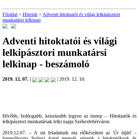
Főoldal
>
Híreink
>
Adventi hitoktatói és világi lelkipásztori
munkatársi lelkinap
Adventi hitoktatói és világi
lelkipásztori munkatársi
lelkinap
- beszámoló
2019. 12. 07. |
| 2019. 12. 10.
Hívőbb, boldogabb, krisztusibb legyen az ünnep – Hitoktatók és
lelkipásztori munkatársak lelki napja Székesfehérváron
2019.12.07. – A mi feladatunk ma előkészíteni az Úr útját! –
hangsúlyozta Spányi Antal megyés püspök a hitoktatóknak és