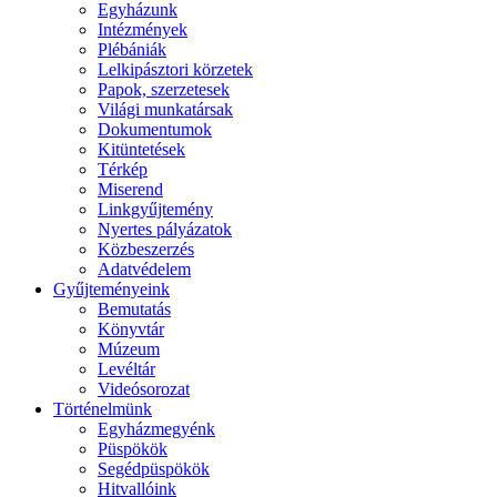
Egyházunk
Intézmények
Plébániák
Lelkipásztori körzetek
Papok, szerzetesek
Világi munkatársak
Dokumentumok
Kitüntetések
Térkép
Miserend
Linkgyűjtemény
Nyertes pályázatok
Közbeszerzés
Adatvédelem
Gyűjteményeink
Bemutatás
Könyvtár
Múzeum
Levéltár
Videósorozat
Történelmünk
Egyházmegyénk
Püspökök
Segédpüspökök
Hitvallóink