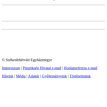
© Székesfehérvári Egyházmegye
Impresszum
|
Püspökség Hivatal e-mail
|
Honlapreferens e-mail
Híreink
|
Média
|
Adattár
|
Gyűjteményeink
|
Történelmünk