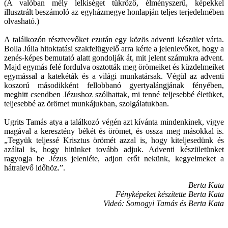
(A valóban mély lelkiséget tükröző, élményszerű, képekkel
illusztrált beszámoló az egyházmegye honlapján teljes terjedelmében
olvasható.)
A találkozón résztvevőket ezután egy közös adventi készület várta.
Bolla Júlia hitoktatási szakfelügyelő arra kérte a jelenlevőket, hogy a
zenés-képes bemutató alatt gondolják át, mit jelent számukra advent.
Majd egymás felé fordulva osztották meg örömeiket és küzdelmeiket
egymással a katekéták és a világi munkatársak. Végül az adventi
koszorú másodikként fellobbanó gyertyalángjának fényében,
meghitt csendben Jézushoz szólhattak, mi tenné teljesebbé életüket,
teljesebbé az örömet munkájukban, szolgálatukban.
Ugrits Tamás atya a találkozó végén azt kívánta mindenkinek, vigye
magával a keresztény békét és örömet, és ossza meg másokkal is.
„Tegyük teljessé Krisztus örömét azzal is, hogy kiteljesedünk és
azáltal is, hogy hitünket tovább adjuk. Adventi készületünket
ragyogja be Jézus jelenléte, adjon erőt nekünk, kegyelmeket a
hátralevő időhöz.”.
Berta Kata
Fényképeket készítette Berta Kata
Videó: Somogyi Tamás és Berta Kata