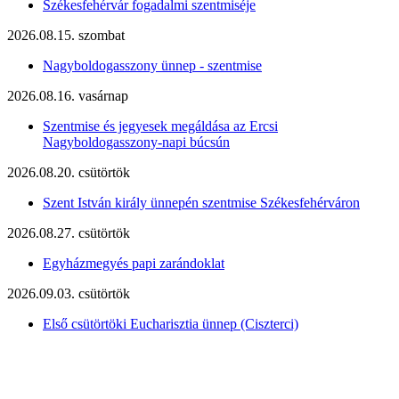
Székesfehérvár fogadalmi szentmiséje
2026.08.15. szombat
Nagyboldogasszony ünnep - szentmise
2026.08.16. vasárnap
Szentmise és jegyesek megáldása az Ercsi
Nagyboldogasszony-napi búcsún
2026.08.20. csütörtök
Szent István király ünnepén szentmise Székesfehérváron
2026.08.27. csütörtök
Egyházmegyés papi zarándoklat
2026.09.03. csütörtök
Első csütörtöki Eucharisztia ünnep (Ciszterci)