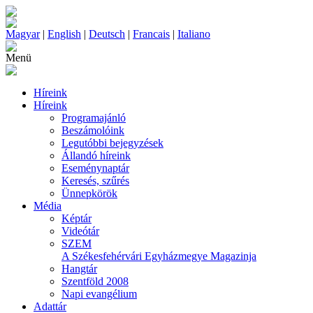
Magyar
|
English
|
Deutsch
|
Francais
|
Italiano
Menü
Híreink
Híreink
Programajánló
Beszámolóink
Legutóbbi bejegyzések
Állandó híreink
Eseménynaptár
Keresés, szűrés
Ünnepkörök
Média
Képtár
Videótár
SZEM
A Székesfehérvári Egyházmegye Magazinja
Hangtár
Szentföld 2008
Napi evangélium
Adattár