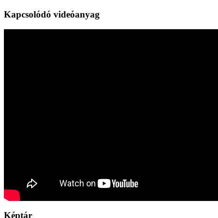
Kapcsolódó videóanyag
Képtár