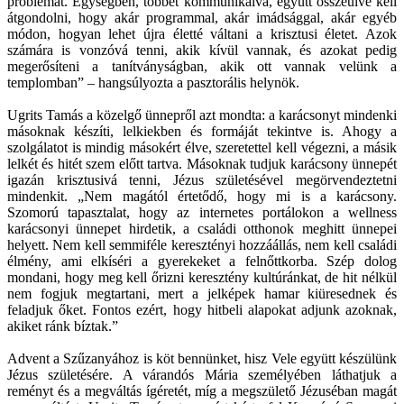
problémát. Egységben, többet kommunikálva, együtt összeülve kell
átgondolni, hogy akár programmal, akár imádsággal, akár egyéb
módon, hogyan lehet újra életté váltani a krisztusi életet. Azok
számára is vonzóvá tenni, akik kívül vannak, és azokat pedig
megerősíteni a tanítványságban, akik ott vannak velünk a
templomban” – hangsúlyozta a pasztorális helynök.
Ugrits Tamás a közelgő ünnepről azt mondta: a karácsonyt mindenki
másoknak készíti, lelkiekben és formáját tekintve is. Ahogy a
szolgálatot is mindig másokért élve, szeretettel kell végezni, a másik
lelkét és hitét szem előtt tartva. Másoknak tudjuk karácsony ünnepét
igazán krisztusivá tenni, Jézus születésével megörvendeztetni
mindenkit. „Nem magától értetődő, hogy mi is a karácsony.
Szomorú tapasztalat, hogy az internetes portálokon a wellness
karácsonyi ünnepet hirdetik, a családi otthonok meghitt ünnepei
helyett. Nem kell semmiféle keresztényi hozzáállás, nem kell családi
élmény, ami elkíséri a gyerekeket a felnőttkorba. Szép dolog
mondani, hogy meg kell őrizni keresztény kultúránkat, de hit nélkül
nem fogjuk megtartani, mert a jelképek hamar kiüresednek és
feladjuk őket. Fontos ezért, hogy hitbeli alapokat adjunk azoknak,
akiket ránk bíztak.”
Advent a Szűzanyához is köt bennünket, hisz Vele együtt készülünk
Jézus születésére. A várandós Mária személyében láthatjuk a
reményt és a megváltás ígéretét, míg a megszülető Jézuséban magát