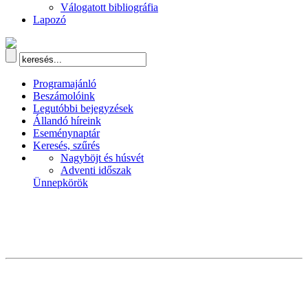
Válogatott bibliográfia
Lapozó
Programajánló
Beszámolóink
Legutóbbi bejegyzések
Állandó híreink
Eseménynaptár
Keresés, szűrés
Nagyböjt és húsvét
Adventi időszak
Ünnepkörök