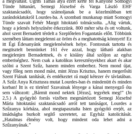
a megváltást. Ugrits Tamás atya ezért kérte fel Kanyóné Somogyi
Tünde hittanárt, Semegi Józsefné és Varga László EHF
szaktanácsadót, hogy számoljanak be a közelmúltban tett
zarándoklatukról Lourdes-ba. A szombati munkanap miatt Somogyi
Tünde szavait Fehér Margit hitoktató tolmácsolta. „Alig vártuk,
hogy a jelenés helyszínére érkezzünk. 800 méter séta és ott voltunk,
ahol szent Bernadett térdelt a Szeplőtelen Fogantatás előtt. Többünk
szemében láttam megjelenni az öröm és a meghatottság könnyeit! Ez
itt Égi Édesanyánk megjelenésének helye. Fontosnak tartotta és
megtisztelt bennünket 161 éve azzal, hogy látható alakban
megjelenjen Bernadettnek, és e kislány által szóljon az egész
emberiséghez. Nem csak a katolikus keresztényekhez akart és akar
szólni a Szent Szűz, hanem minden emberhez. Nem mond újat,
vagy főleg nem mond mást, mint Jézus Krisztus, hanem megerősíti
Szent Fiának tanítását, és emlékeztet rá majd kétezer év távlatában.
A Szűz Anya Krisztusra mutat Lourdes-ban és mindenütt és minden
korban! Itt is ez történt! Szavainak lényege a kánai menyegző óta
sem változott: „Bármit mond nektek [Jézus], tegyétek meg!” (Jn
2,5.) A gyógyító forrás vizében megmártózott Semegi Józsefné
Mária hitoktatási szaktanácsadó arról tett tanúságot, Lourdes a
Szűzanya kórháza, ahol megtapasztalta Isten gyógyító erejét, az
imádságba burkolt segítő szeretetet, az Egyház katolicitását.
„Hatalmas élmény volt, hogy mindent oda lehet adni a
Szűzanyának.”