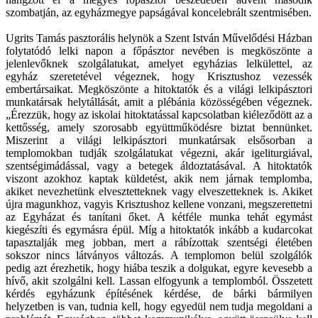
szombatján, az egyházmegye papságával koncelebrált szentmisében.
Ugrits Tamás pasztorális helynök a Szent István Művelődési Házban
folytatódó lelki napon a főpásztor nevében is megköszönte a
jelenlevőknek szolgálatukat, amelyet egyházias lelkülettel, az
egyház szeretetével végeznek, hogy Krisztushoz vezessék
embertársaikat. Megköszönte a hitoktatók és a világi lelkipásztori
munkatársak helytállását, amit a plébánia közösségében végeznek.
„Érezzük, hogy az iskolai hitoktatással kapcsolatban kiéleződött az a
kettősség, amely szorosabb együttműködésre biztat bennünket.
Miszerint a világi lelkipásztori munkatársak elsősorban a
templomokban tudják szolgálatukat végezni, akár igeliturgiával,
szentségimádással, vagy a betegek áldoztatásával. A hitoktatók
viszont azokhoz kaptak küldetést, akik nem járnak templomba,
akiket nevezhetünk elvesztetteknek vagy elveszetteknek is. Akiket
újra magunkhoz, vagyis Krisztushoz kellene vonzani, megszerettetni
az Egyházat és tanítani őket. A kétféle munka tehát egymást
kiegészíti és egymásra épül. Míg a hitoktatók inkább a kudarcokat
tapasztalják meg jobban, mert a rábízottak szentségi életében
sokszor nincs látványos változás. A templomon belül szolgálók
pedig azt érezhetik, hogy hiába teszik a dolgukat, egyre kevesebb a
hívő, akit szolgálni kell. Lassan elfogyunk a templomból. Összetett
kérdés egyházunk építésének kérdése, de bárki bármilyen
helyzetben is van, tudnia kell, hogy egyedül nem tudja megoldani a