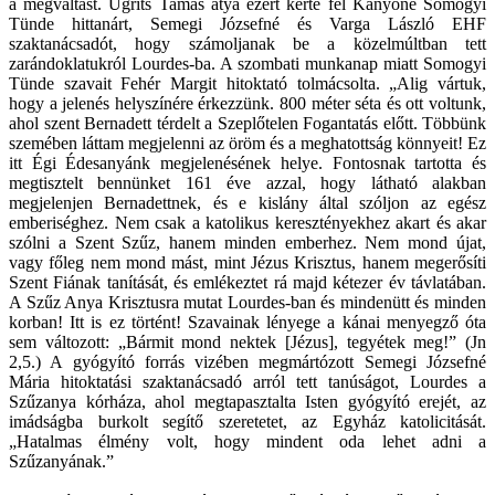
a megváltást. Ugrits Tamás atya ezért kérte fel Kanyóné Somogyi
Tünde hittanárt, Semegi Józsefné és Varga László EHF
szaktanácsadót, hogy számoljanak be a közelmúltban tett
zarándoklatukról Lourdes-ba. A szombati munkanap miatt Somogyi
Tünde szavait Fehér Margit hitoktató tolmácsolta. „Alig vártuk,
hogy a jelenés helyszínére érkezzünk. 800 méter séta és ott voltunk,
ahol szent Bernadett térdelt a Szeplőtelen Fogantatás előtt. Többünk
szemében láttam megjelenni az öröm és a meghatottság könnyeit! Ez
itt Égi Édesanyánk megjelenésének helye. Fontosnak tartotta és
megtisztelt bennünket 161 éve azzal, hogy látható alakban
megjelenjen Bernadettnek, és e kislány által szóljon az egész
emberiséghez. Nem csak a katolikus keresztényekhez akart és akar
szólni a Szent Szűz, hanem minden emberhez. Nem mond újat,
vagy főleg nem mond mást, mint Jézus Krisztus, hanem megerősíti
Szent Fiának tanítását, és emlékeztet rá majd kétezer év távlatában.
A Szűz Anya Krisztusra mutat Lourdes-ban és mindenütt és minden
korban! Itt is ez történt! Szavainak lényege a kánai menyegző óta
sem változott: „Bármit mond nektek [Jézus], tegyétek meg!” (Jn
2,5.) A gyógyító forrás vizében megmártózott Semegi Józsefné
Mária hitoktatási szaktanácsadó arról tett tanúságot, Lourdes a
Szűzanya kórháza, ahol megtapasztalta Isten gyógyító erejét, az
imádságba burkolt segítő szeretetet, az Egyház katolicitását.
„Hatalmas élmény volt, hogy mindent oda lehet adni a
Szűzanyának.”