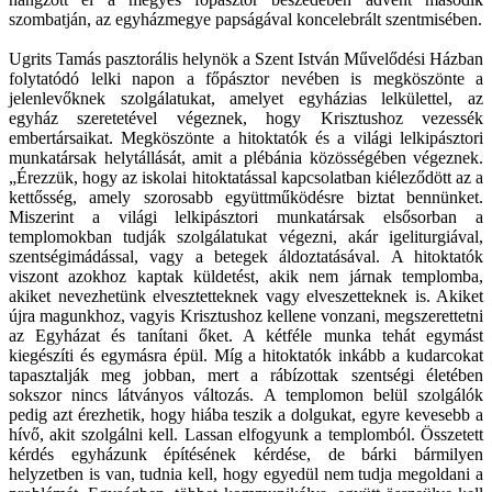
szombatján, az egyházmegye papságával koncelebrált szentmisében.
Ugrits Tamás pasztorális helynök a Szent István Művelődési Házban
folytatódó lelki napon a főpásztor nevében is megköszönte a
jelenlevőknek szolgálatukat, amelyet egyházias lelkülettel, az
egyház szeretetével végeznek, hogy Krisztushoz vezessék
embertársaikat. Megköszönte a hitoktatók és a világi lelkipásztori
munkatársak helytállását, amit a plébánia közösségében végeznek.
„Érezzük, hogy az iskolai hitoktatással kapcsolatban kiéleződött az a
kettősség, amely szorosabb együttműködésre biztat bennünket.
Miszerint a világi lelkipásztori munkatársak elsősorban a
templomokban tudják szolgálatukat végezni, akár igeliturgiával,
szentségimádással, vagy a betegek áldoztatásával. A hitoktatók
viszont azokhoz kaptak küldetést, akik nem járnak templomba,
akiket nevezhetünk elvesztetteknek vagy elveszetteknek is. Akiket
újra magunkhoz, vagyis Krisztushoz kellene vonzani, megszerettetni
az Egyházat és tanítani őket. A kétféle munka tehát egymást
kiegészíti és egymásra épül. Míg a hitoktatók inkább a kudarcokat
tapasztalják meg jobban, mert a rábízottak szentségi életében
sokszor nincs látványos változás. A templomon belül szolgálók
pedig azt érezhetik, hogy hiába teszik a dolgukat, egyre kevesebb a
hívő, akit szolgálni kell. Lassan elfogyunk a templomból. Összetett
kérdés egyházunk építésének kérdése, de bárki bármilyen
helyzetben is van, tudnia kell, hogy egyedül nem tudja megoldani a