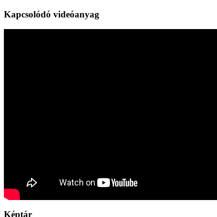
Kapcsolódó videóanyag
Képtár