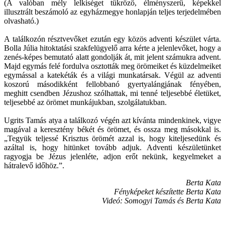
(A valóban mély lelkiséget tükröző, élményszerű, képekkel
illusztrált beszámoló az egyházmegye honlapján teljes terjedelmében
olvasható.)
A találkozón résztvevőket ezután egy közös adventi készület várta.
Bolla Júlia hitoktatási szakfelügyelő arra kérte a jelenlevőket, hogy a
zenés-képes bemutató alatt gondolják át, mit jelent számukra advent.
Majd egymás felé fordulva osztották meg örömeiket és küzdelmeiket
egymással a katekéták és a világi munkatársak. Végül az adventi
koszorú másodikként fellobbanó gyertyalángjának fényében,
meghitt csendben Jézushoz szólhattak, mi tenné teljesebbé életüket,
teljesebbé az örömet munkájukban, szolgálatukban.
Ugrits Tamás atya a találkozó végén azt kívánta mindenkinek, vigye
magával a keresztény békét és örömet, és ossza meg másokkal is.
„Tegyük teljessé Krisztus örömét azzal is, hogy kiteljesedünk és
azáltal is, hogy hitünket tovább adjuk. Adventi készületünket
ragyogja be Jézus jelenléte, adjon erőt nekünk, kegyelmeket a
hátralevő időhöz.”.
Berta Kata
Fényképeket készítette Berta Kata
Videó: Somogyi Tamás és Berta Kata