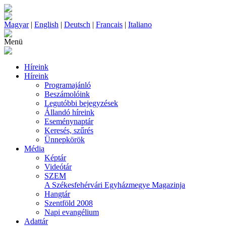
Magyar
|
English
|
Deutsch
|
Francais
|
Italiano
Menü
Híreink
Híreink
Programajánló
Beszámolóink
Legutóbbi bejegyzések
Állandó híreink
Eseménynaptár
Keresés, szűrés
Ünnepkörök
Média
Képtár
Videótár
SZEM
A Székesfehérvári Egyházmegye Magazinja
Hangtár
Szentföld 2008
Napi evangélium
Adattár