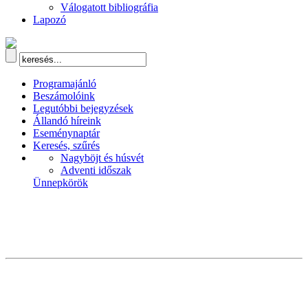
Válogatott bibliográfia
Lapozó
Programajánló
Beszámolóink
Legutóbbi bejegyzések
Állandó híreink
Eseménynaptár
Keresés, szűrés
Nagyböjt és húsvét
Adventi időszak
Ünnepkörök