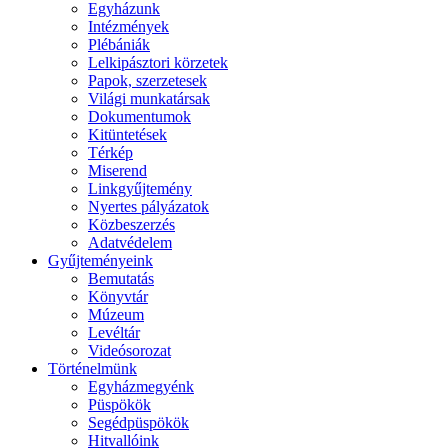
Egyházunk
Intézmények
Plébániák
Lelkipásztori körzetek
Papok, szerzetesek
Világi munkatársak
Dokumentumok
Kitüntetések
Térkép
Miserend
Linkgyűjtemény
Nyertes pályázatok
Közbeszerzés
Adatvédelem
Gyűjteményeink
Bemutatás
Könyvtár
Múzeum
Levéltár
Videósorozat
Történelmünk
Egyházmegyénk
Püspökök
Segédpüspökök
Hitvallóink