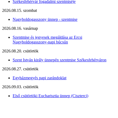
Székesfehérvár fogadalmi szentmiséje
2026.08.15. szombat
Nagyboldogasszony ünnep - szentmise
2026.08.16. vasárnap
Szentmise és jegyesek megáldása az Ercsi
Nagyboldogasszony-napi búcsún
2026.08.20. csütörtök
Szent István király ünnepén szentmise Székesfehérváron
2026.08.27. csütörtök
Egyházmegyés papi zarándoklat
2026.09.03. csütörtök
Első csütörtöki Eucharisztia ünnep (Ciszterci)