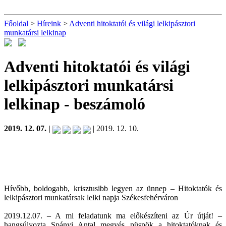
Főoldal
>
Híreink
>
Adventi hitoktatói és világi lelkipásztori
munkatársi lelkinap
Adventi hitoktatói és világi
lelkipásztori munkatársi
lelkinap
- beszámoló
2019. 12. 07. |
| 2019. 12. 10.
Hívőbb, boldogabb, krisztusibb legyen az ünnep – Hitoktatók és
lelkipásztori munkatársak lelki napja Székesfehérváron
2019.12.07. – A mi feladatunk ma előkészíteni az Úr útját! –
hangsúlyozta Spányi Antal megyés püspök a hitoktatóknak és