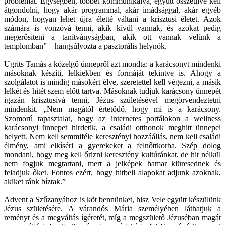
problémát. Egységben, többet kommunikálva, együtt összeülve kell
átgondolni, hogy akár programmal, akár imádsággal, akár egyéb
módon, hogyan lehet újra életté váltani a krisztusi életet. Azok
számára is vonzóvá tenni, akik kívül vannak, és azokat pedig
megerősíteni a tanítványságban, akik ott vannak velünk a
templomban” – hangsúlyozta a pasztorális helynök.
Ugrits Tamás a közelgő ünnepről azt mondta: a karácsonyt mindenki
másoknak készíti, lelkiekben és formáját tekintve is. Ahogy a
szolgálatot is mindig másokért élve, szeretettel kell végezni, a másik
lelkét és hitét szem előtt tartva. Másoknak tudjuk karácsony ünnepét
igazán krisztusivá tenni, Jézus születésével megörvendeztetni
mindenkit. „Nem magától értetődő, hogy mi is a karácsony.
Szomorú tapasztalat, hogy az internetes portálokon a wellness
karácsonyi ünnepet hirdetik, a családi otthonok meghitt ünnepei
helyett. Nem kell semmiféle keresztényi hozzáállás, nem kell családi
élmény, ami elkíséri a gyerekeket a felnőttkorba. Szép dolog
mondani, hogy meg kell őrizni keresztény kultúránkat, de hit nélkül
nem fogjuk megtartani, mert a jelképek hamar kiüresednek és
feladjuk őket. Fontos ezért, hogy hitbeli alapokat adjunk azoknak,
akiket ránk bíztak.”
Advent a Szűzanyához is köt bennünket, hisz Vele együtt készülünk
Jézus születésére. A várandós Mária személyében láthatjuk a
reményt és a megváltás ígéretét, míg a megszülető Jézuséban magát