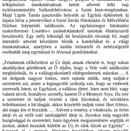
lelkipásztori munkatársaknak tartott adventi lelki nap
nyitószentmiséjén Székesfehérváron, a Szent Imre-templomban.
Majd Ugrits Tamás pasztorális helynök az Egyház építésének új
útjaira hívta a jelenlevőket a Szent István Hitoktatási és Művelődési
Házban folytatódó találkozón. Az egyházmegye hitoktatási
szakreferensei Lourdes-i zarándoklatukról tartottak élményszerű
beszámolót. Egy mély lelkiségű úti beszámolót olvastak fel, majd
interaktív adventi készületre hívták a katekétákat és a világi
munkatársakat, amelyben a tanítás örömeiről és nehézségeiről
oszthatták meg egymással és Jézussal gondolataikat.
„Feladatunk előkészíteni az Úr útját, annak ellenére is, hogy sokan
akadályokat gördítenek az Ő útjába, hogy a Vele való találkozást
meghiúsítsák, és a vallásgyakorlattól elidegenítsenek másokat…. A
mi dolgunk nagyon fontos, mert rajtunk múlik, meg tudjuk-e
szerettetni azt, amire a legnagyobb szükség van, hogy az emberek
szeressék Istent, az Egyházat, a vallásos életet. Isten nem bíró, vagy
valami távoli, homályos személy, hanem Ő a Mennyei Atya. Ha erre
a szeretetre rá tudjuk vezetni a ránk bízottakat, és szívükben
fellobbantani a hit lángját, akkor közelebb tudjuk vinni őket Ahhoz,
aki maga jön el hozzánk. … Advent a remény, a várakozás, az öröm
ideje és az erről való tanúságtétel ideje is. Ilyenkor még nagyobb
buzgósággal és szeretettel, Isten ügyének megszeretésére segítjük el
azokat, akiket hozzánk küldött az Úr, és ránk bízott az Egyház” –
hangzott el a megyés főpásztor beszédében advent második