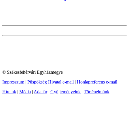
© Székesfehérvári Egyházmegye
Impresszum
|
Püspökség Hivatal e-mail
|
Honlapreferens e-mail
Híreink
|
Média
|
Adattár
|
Gyűjteményeink
|
Történelmünk