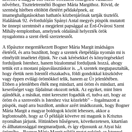
nővérhez, Tiszteletreméltó Bogner Mária Margithoz. Rövid, de
szentség hírében eltöltött életéért példaképnek, az
imameghallgatásokban hathatós közbenjárónak tartják tisztelői.
Halálának 92. évfordulóján Spányi Antal megyés püspök mutatott
be ünnepi szentmisét a megjelent papsággal az
Érd-Óvárosi
Szent
Mihály-templomban, amelynek oldalánál helyezték örök
nyugalomra a szent életű szerzetesnőt.
A főpásztor megemlékezett Bogner Mária Margit imádságos
életéről, és arra buzdított, hogy a szentek életpéldája nyomán mi is
elmélyült imaéletet éljünk. Ne csak kérésekkel és könyörgésekkel
forduljunk Istenhez, hanem bizalommal forduljunk hozzá, ahogy
tettük ezt a mostani pápaválasztáskor is. „A szentek megtapasztalták,
hogy életük nem Istentől elszakadva, földi gondokkal küszködve
vagy éppen evilági örömökkel telik, hanem az Úr jelenlétében.
Ebben a jelenlétben élték meg mindazt, ami öröm és mindazt, ami
keserűséget vagy fájdalmat okozott nekik. Az egyiket, mint Isten
ajándékát, a másikat, mint keresztet fogadták el, tudva azt, hogy az
öröm és a szenvedés is Istenhez visz közelebb” – fogalmazott a
püspök, majd arra buzdított, amikor azért imádkozunk, hogy Bogner
Mária Margit a magyar boldogok között lehessen, akkor a
legfontosabb, hogy az Ő példáját követve mi magunk is Krisztus
nyomában járjunk. Hitünkben hűségesen, következetesen, kitartóan
és állhatatossággal megmaradjunk, és így eljussunk az Atyai ház
örömébe. „Bogner Mária Margit példát mutat nekünk az Istennel