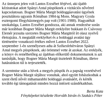
Az ünnepen jelen volt Lantos Erzsébet férjével, aki újabb
kéziratokat adott Spányi Antal püspöknek a vizitációs nővérrel
kapcsolatosan. Bogner Mária Margit boldoggáavatási ügyének
posztulátora ugyanis Rómában 1984-ig Mons. Magyary Gyula
esztergomi főegyházmegyés pap volt (1901-1988). Hagyatékát
unokahúga, Lantos Erzsébet gondozza, aki annak rendezése során
már korábban Bogner Mária Margit ereklyéire bukkant és Csávossy
Elemér jezsuita szerzetes Bogner Mária Margitról írt olasz nyelvű
életrajzára. A megtalált ereklyéket és a boldoggá avatási ügy
történetére vonatkozó értékes művet Lantos Erzsébet 2022.
szeptember 1-én személyesen adta át Székesfehérváron Spányi
Antal megyés püspöknek, aki örömmel vette át azokat. Az ereklyék,
a könyv és remélhetőleg az újabban előkerülő dokumentumok is azt
tanúsítják, hogy Bogner Mária Margit tiszteletét Rómában, illetve
határainkon túl is terjesztették.
A szentmise után a hívek a megyés püspök és a papság vezetésével
Bogner Mária Margit sírjához vonultak, ahol együtt fohászkodtak a
szent életű nővér mihamarabbi boldoggá avatásáért, és kérték
további égi támogatását minden hozzá intézett szándékaikban.
Berta Kata
Fényképeket készítette Horváth István és Szakács Péter