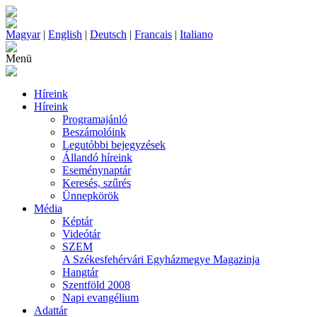
Magyar
|
English
|
Deutsch
|
Francais
|
Italiano
Menü
Híreink
Híreink
Programajánló
Beszámolóink
Legutóbbi bejegyzések
Állandó híreink
Eseménynaptár
Keresés, szűrés
Ünnepkörök
Média
Képtár
Videótár
SZEM
A Székesfehérvári Egyházmegye Magazinja
Hangtár
Szentföld 2008
Napi evangélium
Adattár