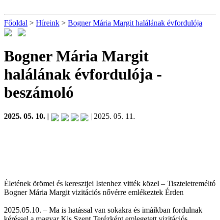
Főoldal
>
Híreink
>
Bogner Mária Margit halálának évfordulója
Bogner Mária Margit
halálának évfordulója
-
beszámoló
2025. 05. 10. |
| 2025. 05. 11.
Életének örömei és keresztjei Istenhez vitték közel – Tiszteletreméltó
Bogner Mária Margit vizitációs nővérre emlékeztek Érden
2025.05.10. – Ma is hatással van sokakra és imáikban fordulnak
kéréssel a magyar Kis Szent Terézként emlegetett vizitációs