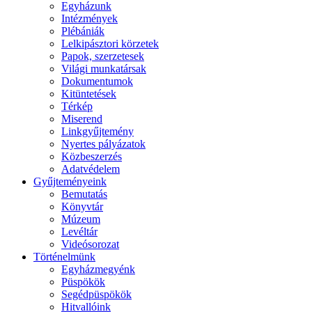
Egyházunk
Intézmények
Plébániák
Lelkipásztori körzetek
Papok, szerzetesek
Világi munkatársak
Dokumentumok
Kitüntetések
Térkép
Miserend
Linkgyűjtemény
Nyertes pályázatok
Közbeszerzés
Adatvédelem
Gyűjteményeink
Bemutatás
Könyvtár
Múzeum
Levéltár
Videósorozat
Történelmünk
Egyházmegyénk
Püspökök
Segédpüspökök
Hitvallóink