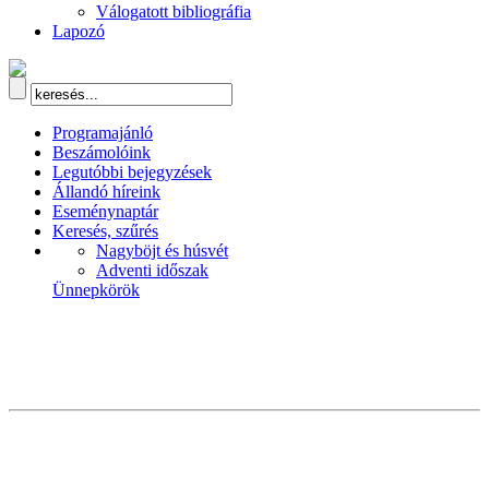
Válogatott bibliográfia
Lapozó
Programajánló
Beszámolóink
Legutóbbi bejegyzések
Állandó híreink
Eseménynaptár
Keresés, szűrés
Nagyböjt és húsvét
Adventi időszak
Ünnepkörök