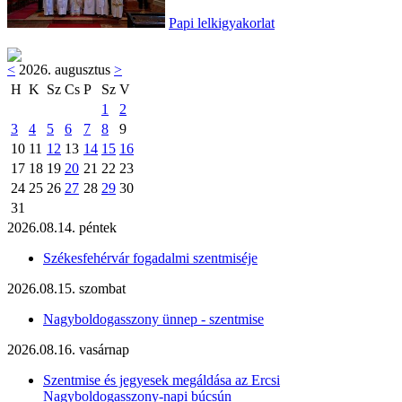
Papi lelkigyakorlat
<
2026. augusztus
>
H
K
Sz
Cs
P
Sz
V
1
2
3
4
5
6
7
8
9
10
11
12
13
14
15
16
17
18
19
20
21
22
23
24
25
26
27
28
29
30
31
2026.08.14. péntek
Székesfehérvár fogadalmi szentmiséje
2026.08.15. szombat
Nagyboldogasszony ünnep - szentmise
2026.08.16. vasárnap
Szentmise és jegyesek megáldása az Ercsi
Nagyboldogasszony-napi búcsún