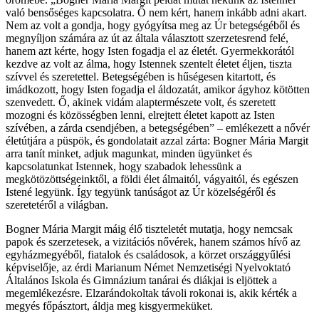
való bensőséges kapcsolatra. Ő nem kért, hanem inkább adni akart.
Nem az volt a gondja, hogy gyógyítsa meg az Úr betegségéből és
megnyíljon számára az út az általa választott szerzetesrend felé,
hanem azt kérte, hogy Isten fogadja el az életét. Gyermekkorától
kezdve az volt az álma, hogy Istennek szentelt életet éljen, tiszta
szívvel és szeretettel. Betegségében is hűségesen kitartott, és
imádkozott, hogy Isten fogadja el áldozatát, amikor ágyhoz kötötten
szenvedett. Ő, akinek vidám alaptermészete volt, és szeretett
mozogni és közösségben lenni, elrejtett életet kapott az Isten
szívében, a zárda csendjében, a betegségében” – emlékezett a nővér
életútjára a püspök, és gondolatait azzal zárta: Bogner Mária Margit
arra tanít minket, adjuk magunkat, minden ügyünket és
kapcsolatunkat Istennek, hogy szabadok lehessünk a
megkötözöttségeinktől, a földi élet álmaitól, vágyaitól, és egészen
Istené legyünk. Így tegyünk tanúságot az Úr közelségéről és
szeretetéről a világban.
Bogner Mária Margit máig élő tiszteletét mutatja, hogy nemcsak
papok és szerzetesek, a vizitációs nővérek, hanem számos hívő az
egyházmegyéből, fiatalok és családosok, a körzet országgyűlési
képviselője, az érdi Marianum Német Nemzetiségi Nyelvoktató
Általános Iskola és Gimnázium tanárai és diákjai is eljöttek a
megemlékezésre. Elzarándokoltak távoli rokonai is, akik kérték a
megyés főpásztort, áldja meg kisgyermeküket.