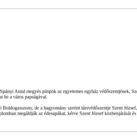
 Spányi Antal megyés püspök az egyetemes egyház védőszentjének, Sze
at be a város papságával.
Boldogasszony, de a hagyomány szerint társvédőszentje Szent József, ak
mban megáldják az édesapákat, kérve Szent József közbenjárását és áld