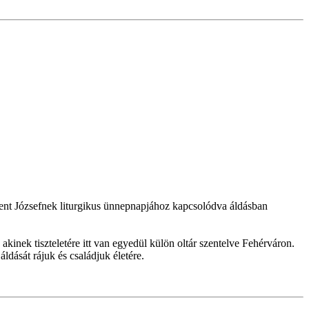
nt Józsefnek liturgikus ünnepnapjához kapcsolódva áldásban
inek tiszteletére itt van egyedül külön oltár szentelve Fehérváron.
ását rájuk és családjuk életére.