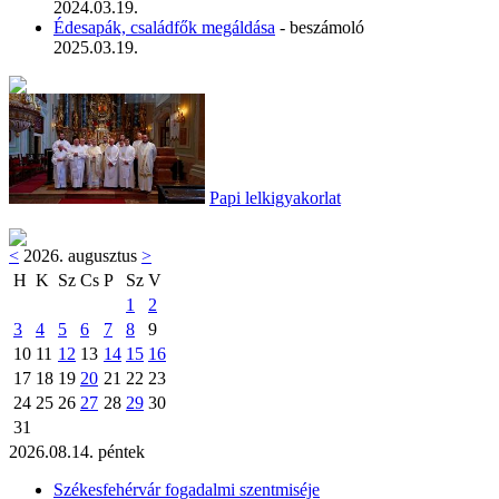
2024.03.19.
Édesapák, családfők megáldása
- beszámoló
2025.03.19.
Papi lelkigyakorlat
<
2026. augusztus
>
H
K
Sz
Cs
P
Sz
V
1
2
3
4
5
6
7
8
9
10
11
12
13
14
15
16
17
18
19
20
21
22
23
24
25
26
27
28
29
30
31
2026.08.14. péntek
Székesfehérvár fogadalmi szentmiséje