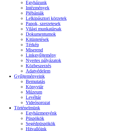
Egyházunk
Intézmények
Plébániák
Lelkipásztori körzetek
Papok, szerzetesek
Világi munkatársak
Dokumentumok
Kitüntetések
Térkép
Miserend
Linkgyűjtemény
Nyertes pályázatok
Közbeszerzés
Adatvédelem
Gyűjteményeink
Bemutatás
Könyvtár
Múzeum
Levéltár
Videósorozat
Történelmünk
Egyházmegyénk
Püspökök
Segédpüspökök
Hitvallóink