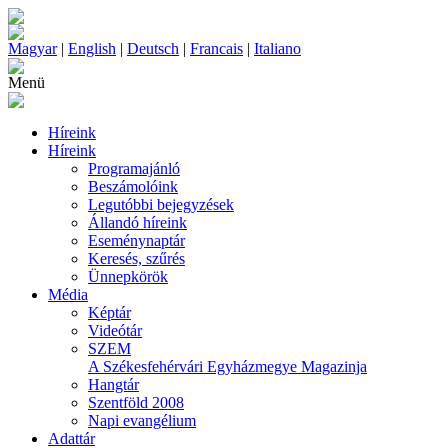
Magyar
|
English
|
Deutsch
|
Francais
|
Italiano
Menü
Híreink
Híreink
Programajánló
Beszámolóink
Legutóbbi bejegyzések
Állandó híreink
Eseménynaptár
Keresés, szűrés
Ünnepkörök
Média
Képtár
Videótár
SZEM
A Székesfehérvári Egyházmegye Magazinja
Hangtár
Szentföld 2008
Napi evangélium
Adattár