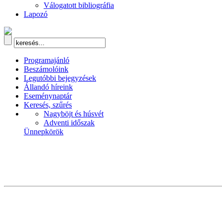
Válogatott bibliográfia
Lapozó
Programajánló
Beszámolóink
Legutóbbi bejegyzések
Állandó híreink
Eseménynaptár
Keresés, szűrés
Nagyböjt és húsvét
Adventi időszak
Ünnepkörök