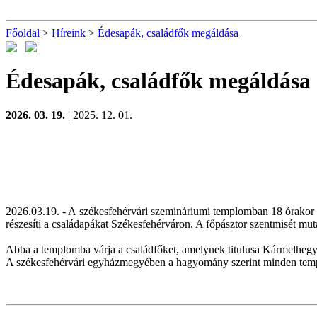
Főoldal
>
Híreink
>
Édesapák, családfők megáldása
Édesapák, családfők megáldása
2026. 03. 19.
| 2025. 12. 01.
2026.03.19. - A székesfehérvári szemináriumi templomban 18 órakor
részesíti a családapákat Székesfehérváron. A főpásztor
szentmisét mut
Abba a templomba várja a családfőket, amelynek titulusa Kármelhegyi 
A székesfehérvári egyházmegyében a hagyomány szerint minden templo