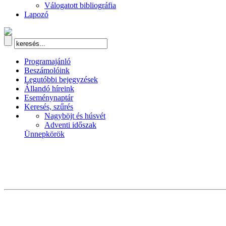
Válogatott bibliográfia
Lapozó
Programajánló
Beszámolóink
Legutóbbi bejegyzések
Állandó híreink
Eseménynaptár
Keresés, szűrés
Nagyböjt és húsvét
Adventi időszak
Ünnepkörök