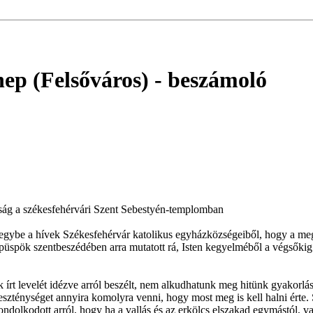
nep (Felsőváros)
- beszámoló
ság a székesfehérvári Szent Sebestyén-templomban
egybe a hívek Székesfehérvár katolikus egyházközségeiből, hogy a megy
spök szentbeszédében arra mutatott rá, Isten kegyelméből a végsőkig ki
rt levelét idézve arról beszélt, nem alkudhatunk meg hitünk gyakorlás
eszténységet annyira komolyra venni, hogy most meg is kell halni érte.
olkodott arról, hogy ha a vallás és az erkölcs elszakad egymástól, va