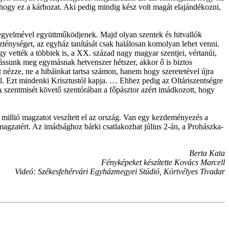
 hogy ez a kárhozat. Aki pedig mindig kész volt magát elajándékozni,
kegyelmével együttműködjenek. Majd olyan szentek és hitvallók
zténységet, az egyház tanítását csak halálosan komolyan lehet venni.
y vették a többiek is, a XX. század nagy magyar szentjei, vértanúi,
ocsássunk meg egymásnak hetvenszer hétszer, akkor ő is biztos
nézze, ne a hibáinkat tartsa számon, hanem hogy szeretetével újra
tól. Ezt mindenki Krisztustól kapja. … Ehhez pedig az Oltáriszentségre
A szentmisét követő szentórában a főpásztor azért imádkozott, hogy
 millió magzatot veszített el az ország. Van egy kezdeményezés a
agzatért. Az imádsághoz bárki csatlakozhat július 2-án, a Prohászka-
Berta Kata
Fényképeket készítette Kovács Marcell
Videó: Székesfehérvári Egyházmegyei Stúdió, Körtvélyes Tivadar