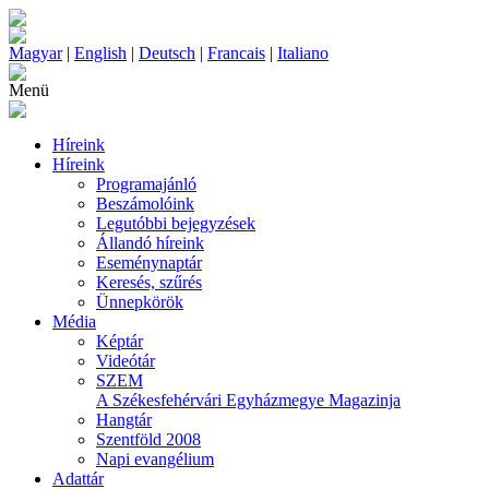
Magyar
|
English
|
Deutsch
|
Francais
|
Italiano
Menü
Híreink
Híreink
Programajánló
Beszámolóink
Legutóbbi bejegyzések
Állandó híreink
Eseménynaptár
Keresés, szűrés
Ünnepkörök
Média
Képtár
Videótár
SZEM
A Székesfehérvári Egyházmegye Magazinja
Hangtár
Szentföld 2008
Napi evangélium
Adattár