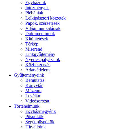
Egyházunk
Intézmények
Plébániák
Lelkipásztori körzetek
Papok, szerzetesek
Világi munkatársak
Dokumentumok
Kitüntetések
Térkép
Miserend
Linkgyűjtemény
Nyertes pályázatok
Közbeszerzés
Adatvédelem
Gyűjteményeink
Bemutatás
Könyvtár
Múzeum
Levéltár
Videósorozat
Történelmünk
Egyházmegyénk
Püspökök
Segédpüspökök
Hitvallóink