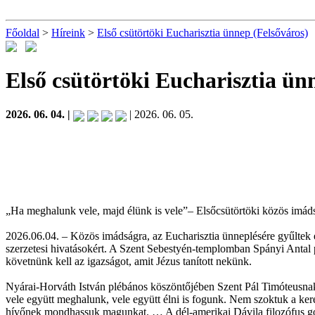
Főoldal
>
Híreink
>
Első csütörtöki Eucharisztia ünnep (Felsőváros)
Első csütörtöki Eucharisztia ün
2026. 06. 04. |
| 2026. 06. 05.
„Ha meghalunk vele, majd élünk is vele”– Elsőcsütörtöki közös imád
2026.06.04. – Közös imádságra, az Eucharisztia ünneplésére gyűltek 
szerzetesi hivatásokért. A Szent Sebestyén-templomban Spányi Antal pü
követnünk kell az igazságot, amit Jézus tanított nekünk.
Nyárai-Horváth István plébános köszöntőjében Szent Pál Timóteusnak í
vele együtt meghalunk, vele együtt élni is fogunk. Nem szoktuk a ker
hívőnek mondhassuk magunkat. … A dél-amerikai Dávila filozófus gond