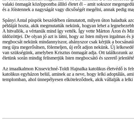
valaki önmagát középpontba állító életet él – amit sokszor megengedü
és a Jóistennek a nagyságát vagy dicsőségét megélni, annak pedig mag
Spányi Antal püspök beszédében rámutatott, milyen úton haladtak azo
példáját hozta, akik megmutatták nekünk, hogyan lehet a legnehezebb m
A hitvallók, a vértanúk mind így vették. Így vette Márton Áron és Mi
üldözöttjei. De olyan jó azt is látni, hogy az Isten milyen irgalmas é
megbocsát nekünk mindannyiszor, ahányszor csak kérjük a bocsánatát.
meg újra megerősítsen, fölemeljen, új erőt adjon nekünk. Új lelkesedé
van szükségünk, amelyben Krisztus önmagát adja. Ott találkozunk az Ő
életünk során mindig felismerjük Isten megbocsátó és szerető jelenlété
Az imaalkalmon Kissevichné-Toldi Hajnalka katolikus életvédő is fels
katolikus egyházon belül, aminek az a neve, hogy lelki adoptálás, am
templomban, ahol ünnepélyesen elköteleződnek, akik vállalják a lelki