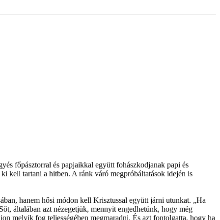
és főpásztorral és papjaikkal együtt fohászkodjanak papi és
 kell tartani a hitben. A ránk váró megpróbáltatások idején is
ában, hanem hősi módon kell Krisztussal együtt járni utunkat. „Ha
 Sőt, általában azt nézegetjük, mennyit engedhetünk, hogy még
jon melyik fog teljességében megmaradni. És azt fontolgatta, hogy ha