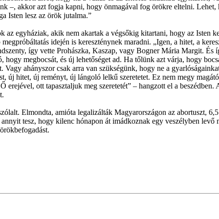
nk –, akkor azt fogja kapni, hogy önmagával fog örökre eltelni. Lehet,
a Isten lesz az örök jutalma.”
k az egyháziak, akik nem akartak a végsőkig kitartani, hogy az Isten 
egpróbáltatás idején is kereszténynek maradni. „Igen, a hitet, a keres
ndszenty, így vette Prohászka, Kaszap, vagy Bogner Mária Margit. És íg
s jó, hogy megbocsát, és új lehetőséget ad. Ha tőlünk azt várja, hogy b
 Vagy ahányszor csak arra van szükségünk, hogy ne a gyarlóságainkat 
st, új hitet, új reményt, új lángoló lelkű szeretetet. Ez nem megy magá
 erejével, ott tapasztaljuk meg szeretetét” – hangzott el a beszédben. 
t.
zólalt. Elmondta, amióta legalizálták Magyarországon az abortuszt, 6,5
i annyit tesz, hogy kilenc hónapon át imádkoznak egy veszélyben levő m
 örökbefogadást.