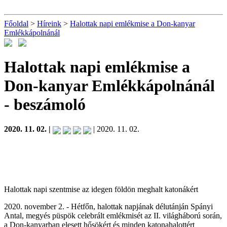
Főoldal
>
Híreink
>
Halottak napi emlékmise a Don-kanyar
Emlékkápolnánál
Halottak napi emlékmise a
Don-kanyar Emlékkápolnánál
- beszámoló
2020. 11. 02. |
| 2020. 11. 02.
Halottak napi szentmise az idegen földön meghalt katonákért
2020. november 2. - Hétfőn, halottak napjának délutánján Spányi
Antal, megyés püspök celebrált emlékmisét az II. világháború során,
a Don-kanyarban elesett hősökért és minden katonahalottért