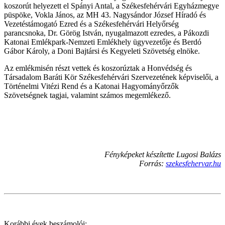
koszorút helyezett el Spányi Antal, a Székesfehérvári Egyházmegye
püspöke, Vokla János, az MH 43. Nagysándor József Híradó és
Vezetéstámogató Ezred és a Székesfehérvári Helyőrség
parancsnoka, Dr. Görög István, nyugalmazott ezredes, a Pákozdi
Katonai Emlékpark-Nemzeti Emlékhely ügyvezetője és Berdó
Gábor Károly, a Doni Bajtársi és Kegyeleti Szövetség elnöke.
Az emlékmisén részt vettek és koszorúztak a Honvédség és
Társadalom Baráti Kör Székesfehérvári Szervezetének képviselői, a
Történelmi Vitézi Rend és a Katonai Hagyományőrzők
Szövetségnek tagjai, valamint számos megemlékező.
Fényképeket készítette Lugosi Balázs
Forrás:
szekesfehervar.hu
Korábbi évek beszámolói: