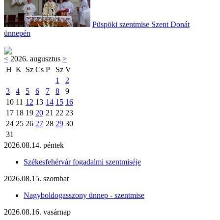
Püspöki szentmise Szent Donát
ünnepén
<
2026. augusztus
>
H
K
Sz
Cs
P
Sz
V
1
2
3
4
5
6
7
8
9
10
11
12
13
14
15
16
17
18
19
20
21
22
23
24
25
26
27
28
29
30
31
2026.08.14. péntek
Székesfehérvár fogadalmi szentmiséje
2026.08.15. szombat
Nagyboldogasszony ünnep - szentmise
2026.08.16. vasárnap