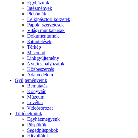
Egyházunk
Intézmények
Plébániák
Lelkipásztori körzetek
Papok, szerzetesek
Világi munkatársak
Dokumentumok
Kitüntetések
Térkép
Miserend
Linkgyűjtemény
Nyertes pályázatok
Közbeszerzés
Adatvédelem
Gyűjteményeink
Bemutatás
Könyvtár
Múzeum
Levéltár
Videósorozat
Történelmünk
Egyházmegyénk
Püspökök
Segédpüspökök
Hitvallóink