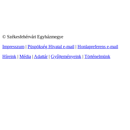
© Székesfehérvári Egyházmegye
Impresszum
|
Püspökség Hivatal e-mail
|
Honlapreferens e-mail
Híreink
|
Média
|
Adattár
|
Gyűjteményeink
|
Történelmünk