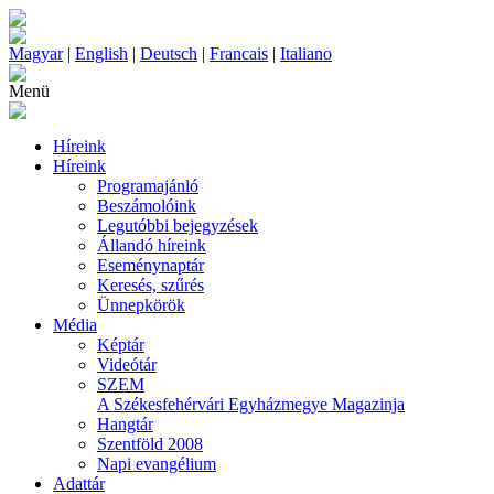
Magyar
|
English
|
Deutsch
|
Francais
|
Italiano
Menü
Híreink
Híreink
Programajánló
Beszámolóink
Legutóbbi bejegyzések
Állandó híreink
Eseménynaptár
Keresés, szűrés
Ünnepkörök
Média
Képtár
Videótár
SZEM
A Székesfehérvári Egyházmegye Magazinja
Hangtár
Szentföld 2008
Napi evangélium
Adattár