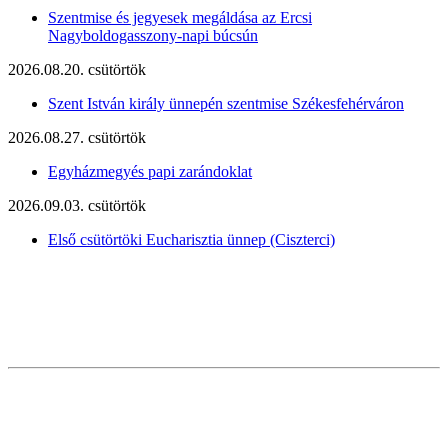
Szentmise és jegyesek megáldása az Ercsi
Nagyboldogasszony-napi búcsún
2026.08.20. csütörtök
Szent István király ünnepén szentmise Székesfehérváron
2026.08.27. csütörtök
Egyházmegyés papi zarándoklat
2026.09.03. csütörtök
Első csütörtöki Eucharisztia ünnep (Ciszterci)