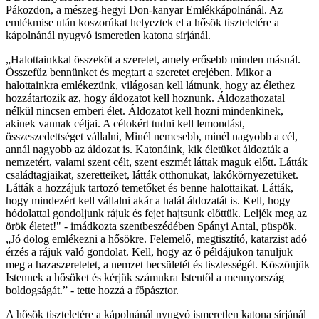
Pákozdon, a mészeg-hegyi Don-kanyar Emlékkápolnánál. Az
emlékmise után koszorúkat helyeztek el a hősök tiszteletére a
kápolnánál nyugvó ismeretlen katona sírjánál.
„Halottainkkal összeköt a szeretet, amely erősebb minden másnál.
Összefűz bennünket és megtart a szeretet erejében. Mikor a
halottainkra emlékezünk, világosan kell látnunk, hogy az élethez
hozzátartozik az, hogy áldozatot kell hoznunk. Áldozathozatal
nélkül nincsen emberi élet. Áldozatot kell hozni mindenkinek,
akinek vannak céljai. A célokért tudni kell lemondást,
összeszedettséget vállalni, Minél nemesebb, minél nagyobb a cél,
annál nagyobb az áldozat is. Katonáink, kik életüket áldozták a
nemzetért, valami szent célt, szent eszmét láttak maguk előtt. Látták
családtagjaikat, szeretteiket, látták otthonukat, lakókörnyezetüket.
Látták a hozzájuk tartozó temetőket és benne halottaikat. Látták,
hogy mindezért kell vállalni akár a halál áldozatát is. Kell, hogy
hódolattal gondoljunk rájuk és fejet hajtsunk előttük. Leljék meg az
örök életet!" - imádkozta szentbeszédében Spányi Antal, püspök.
„Jó dolog emlékezni a hősökre. Felemelő, megtisztító, katarzist adó
érzés a rájuk való gondolat. Kell, hogy az ő példájukon tanuljuk
meg a hazaszeretetet, a nemzet becsületét és tisztességét. Köszönjük
Istennek a hősöket és kérjük számukra Istentől a mennyország
boldogságát.” - tette hozzá a főpásztor.
A hősök tiszteletére a kápolnánál nyugvó ismeretlen katona sírjánál