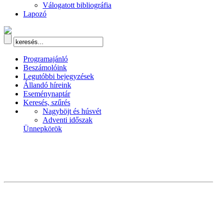
Válogatott bibliográfia
Lapozó
Programajánló
Beszámolóink
Legutóbbi bejegyzések
Állandó híreink
Eseménynaptár
Keresés, szűrés
Nagyböjt és húsvét
Adventi időszak
Ünnepkörök