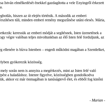
a István elmélkedését énekkel gazdagította a vele Enyingről érkezett
a.
gbotlás, hiszen az út elején történik. A második az emberi
feszítésen túli, minden emberi remény megszűnése utáni elesés. Mária,
etkezik: keressük az emberi módját a segítésnek, Isten üzenetének a
y végre valóban teljes mivoltunkban az élő Isten felé forduljunk, az
g ellenére is bízva Istenben – engedi működni magában a Szentlelket,
melyben gyökerezik közösség.
mely során nem is annyira a megérkezés, mint az Isten felé való
épést a haladáshoz. Istenre figyelve, közösségben gondolkodva
zük, akkor ez már önmagában is tanúságtevő élet, és ebből fog kinőni
- Marian -