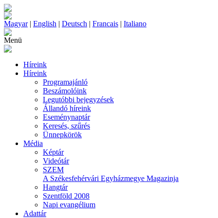
Magyar
|
English
|
Deutsch
|
Francais
|
Italiano
Menü
Híreink
Híreink
Programajánló
Beszámolóink
Legutóbbi bejegyzések
Állandó híreink
Eseménynaptár
Keresés, szűrés
Ünnepkörök
Média
Képtár
Videótár
SZEM
A Székesfehérvári Egyházmegye Magazinja
Hangtár
Szentföld 2008
Napi evangélium
Adattár