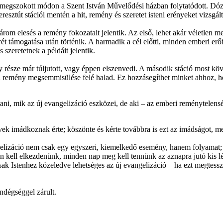
a megszokott módon a Szent István Művelődési házban folytatódott. Dózs
esztút stációi mentén a hit, remény és szeretet isteni erényeket vizsgált
om elesés a remény fokozatait jelentik. Az első, lehet akár véletlen me
ét támogatása után történik. A harmadik a cél előtti, minden emberi erő
 szeretetnek a példáit jelentik.
része már túljutott, vagy éppen elszenvedi. A második stáció most köv
 remény megsemmisülése felé halad. Ez hozzásegíthet minket ahhoz, hog
ni, mik az új evangelizáció eszközei, de aki – az emberi reménytelensé
ek imádkoznak érte; köszönte és kérte továbbra is ezt az imádságot, 
gelizáció nem csak egy egyszeri, kiemelkedő esemény, hanem folyamat; 
 kell elkezdenünk, minden nap meg kell tennünk az aznapra jutó kis l
sak Istenhez közeledve lehetséges az új evangelizáció – ha ezt megtess
ndégséggel zárult.