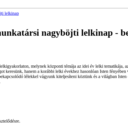
ti lelkinap
 munkatársi nagyböjti lelkinap
- b
lkigyakorlaton, melynek központi témája az idei év lelki tematikája, az
ágot keresünk, hanem a korábbi lelki évekhez hasonlóan Isten fényébe
bekapcsolódó lélekkel vágyunk kiteljesíteni köztünk és a világban Iste
.
sztelődésre.