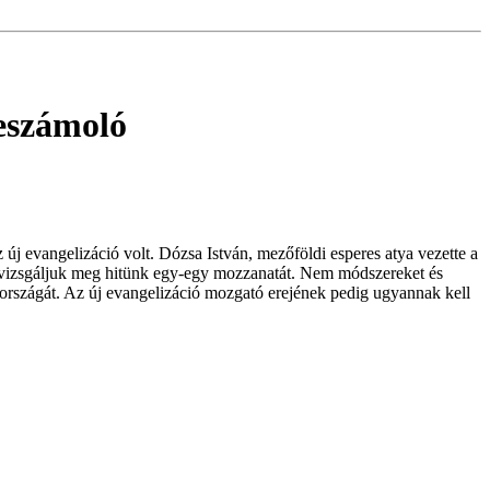
eszámoló
 új evangelizáció volt. Dózsa István, mezőföldi esperes atya vezette a
n vizsgáljuk meg hitünk egy-egy mozzanatát. Nem módszereket és
n országát. Az új evangelizáció mozgató erejének pedig ugyannak kell