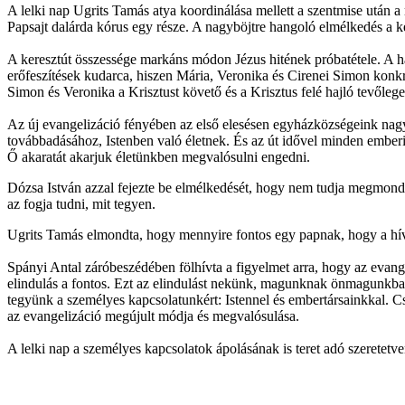
A lelki nap Ugrits Tamás atya koordinálása mellett a szentmise után 
Papsajt dalárda kórus egy része. A nagyböjtre hangoló elmélkedés a ker
A keresztút összessége markáns módon Jézus hitének próbatétele. A hár
erőfeszítések kudarca, hiszen Mária, Veronika és Cirenei Simon konkr
Simon és Veronika a Krisztust követő és a Krisztus felé hajló tevőleges
Az új evangelizáció fényében az első elesésen egyházközségeink nagy 
továbbadásához, Istenben való életnek. És az út idővel minden emberi
Ő akaratát akarjuk életünkben megvalósulni engedni.
Dózsa István azzal fejezte be elmélkedését, hogy nem tudja megmonda
az fogja tudni, mit tegyen.
Ugrits Tamás elmondta, hogy mennyire fontos egy papnak, hogy a hív
Spányi Antal záróbeszédében fölhívta a figyelmet arra, hogy az evan
elindulás a fontos. Ezt az elindulást nekünk, magunknak önmagunkban
tegyünk a személyes kapcsolatunkért: Istennel és embertársainkkal. C
az evangelizáció megújult módja és megvalósulása.
A lelki nap a személyes kapcsolatok ápolásának is teret adó szeretetve