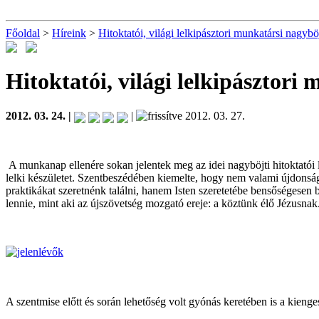
Főoldal
>
Híreink
>
Hitoktatói, világi lelkipásztori munkatársi nagyböj
Hitoktatói, világi lelkipásztori
2012. 03. 24. |
|
2012. 03. 27.
A munkanap ellenére sokan jelentek meg az idei nagyböjti hitoktatói le
lelki készületet. Szentbeszédében kiemelte, hogy nem valami újdons
praktikákat szeretnénk találni, hanem Isten szeretetébe bensőségesen 
lennie, mint aki az újszövetség mozgató ereje: a köztünk élő Jézusnak
A szentmise előtt és során lehetőség volt gyónás keretében is a kienge