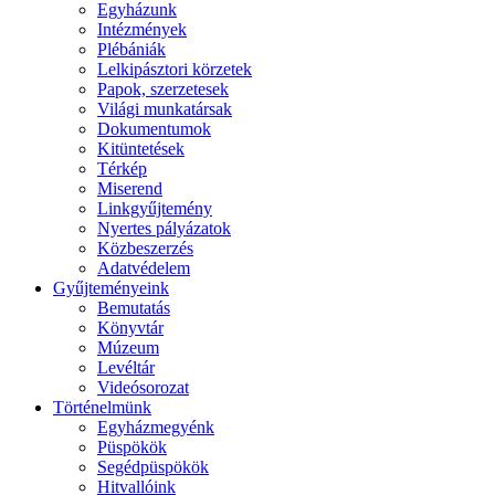
Egyházunk
Intézmények
Plébániák
Lelkipásztori körzetek
Papok, szerzetesek
Világi munkatársak
Dokumentumok
Kitüntetések
Térkép
Miserend
Linkgyűjtemény
Nyertes pályázatok
Közbeszerzés
Adatvédelem
Gyűjteményeink
Bemutatás
Könyvtár
Múzeum
Levéltár
Videósorozat
Történelmünk
Egyházmegyénk
Püspökök
Segédpüspökök
Hitvallóink