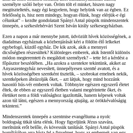
személyre szóló helye van. Öröm tölt el minket, hiszen nagy
megtiszteltetés, nagy égi kegyelem, hogy helyünk van az égben. Ez
felelősség is, hisz nem mindegy, hogyan élünk, hogy elérjük-e égi
célunkat” – kezdte gondolatait Spányi Antal püspök mindenszentek
ünnepén, a székesfehérvári Szent István király székesegyházban.
Ezen a napon a már mennybe jutott, üdvözült hívek közösségének, a
diadalmas egyháznak a közbenjárását kéri a földön élő lelkeket
egybefogó, küzdő egyház. De kik azok, akik a mennyei
dicsőségben részesültek? Különleges emberek, akik Istentől különös
módon megteremtett és megáldott személyek? – tette fel a kérdést a
főpásztor beszédében. „Ha azokra a szentekre tekintünk, akiket az
Anyaszentegyház nevesített, ünnepélyesen szentté avatott, és a
hívek közösségében szentként tisztelik, – szobrokat emelnek nekik,
szentképeken ábrázolják őket, – azt látjuk, hogy mind hozzánk
hasonló hús-vér emberek voltak. Többnyire egészen egyszerű életet
éltek, de ebben az egyszerű életben valami megérintette őket, és
életüket nem a földi valósághoz igazították, hanem képesek voltak
azon túl látni, egészen a mennyország ajtajáig, az örökkévalóságig
tekinteni.”
Mindenszentek ünnepén a szentmise evangéliuma a nyolc
boldogság titkát tárta elénk. Hogy figyeljünk Jézus szavára,
merítsünk erőt belőle, és kövessük tanítását. Spányi Antal püspök
homíliájában arra hívta fel a figyelmet, hogy az embernek van egy