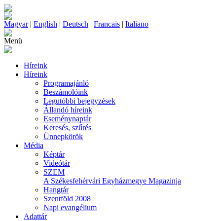
Magyar
|
English
|
Deutsch
|
Francais
|
Italiano
Menü
Híreink
Híreink
Programajánló
Beszámolóink
Legutóbbi bejegyzések
Állandó híreink
Eseménynaptár
Keresés, szűrés
Ünnepkörök
Média
Képtár
Videótár
SZEM
A Székesfehérvári Egyházmegye Magazinja
Hangtár
Szentföld 2008
Napi evangélium
Adattár