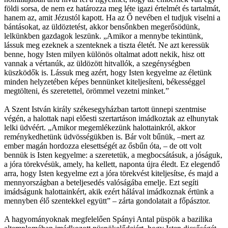
földi sorsa, de nem ez határozza meg léte igazi értelmét és tartalmát,
hanem az, amit Jézustól kapott. Ha az Ő nevében el tudjuk viselni a
bántásokat, az üldöztetést, akkor bensőnkben megerősödünk,
lelkünkben gazdagok leszünk. „Amikor a mennybe tekintünk,
lássuk meg ezeknek a szenteknek a tiszta életét. Ne azt keressük
benne, hogy Isten milyen különös oltalmat adott nekik, hisz ott
vannak a vértanúk, az üldözött hitvallók, a szegénységben
küszködők is. Lássuk meg azért, hogy Isten kegyelme az életünk
minden helyzetében képes bennünket kiteljesíteni, békességgel
megtölteni, és szeretettel, örömmel vezetni minket.”
A Szent István király székesegyházban tartott ünnepi szentmise
végén, a halottak napi előesti szertartáson imádkoztak az elhunytak
lelki üdvéért. „Amikor megemlékezünk halottainkról, akkor
reménykedhetünk üdvösségükben is. Bár volt bűnük, –mert az
ember magán hordozza elesettségét az ősbűn óta, – de ott volt
bennük is Isten kegyelme: a szeretetük, a megbocsátásuk, a jóságuk,
a jóra törekvésük, amely, ha kellett, naponta újra éledt. Ez elegendő
arra, hogy Isten kegyelme ezt a jóra törekvést kiteljesítse, és majd a
mennyországban a beteljesedés valóságába emelje. Ezt segíti
imádságunk halottainkért, akik ezért hálával imádkoznak értünk a
mennyben élő szentekkel együtt” – zárta gondolatait a főpásztor.
A hagyományoknak megfelelően Spányi Antal püspök a bazilika