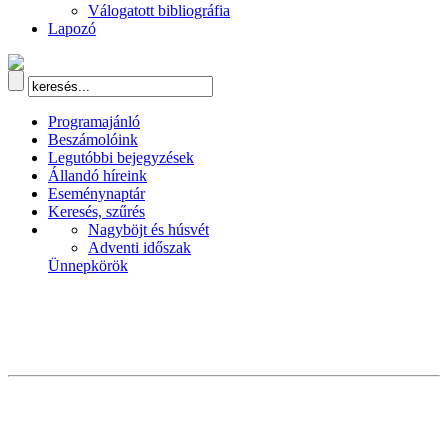
Válogatott bibliográfia
Lapozó
Programajánló
Beszámolóink
Legutóbbi bejegyzések
Állandó híreink
Eseménynaptár
Keresés, szűrés
Nagyböjt és húsvét
Adventi időszak
Ünnepkörök