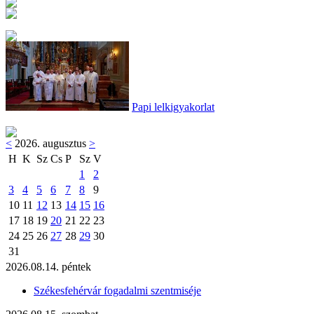
Papi lelkigyakorlat
<
2026. augusztus
>
H
K
Sz
Cs
P
Sz
V
1
2
3
4
5
6
7
8
9
10
11
12
13
14
15
16
17
18
19
20
21
22
23
24
25
26
27
28
29
30
31
2026.08.14. péntek
Székesfehérvár fogadalmi szentmiséje