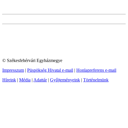
© Székesfehérvári Egyházmegye
Impresszum
|
Püspökség Hivatal e-mail
|
Honlapreferens e-mail
Híreink
|
Média
|
Adattár
|
Gyűjteményeink
|
Történelmünk