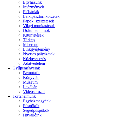
Egyházunk
Intézmények
Plébániák
Lelkipásztori körzetek
Papok, szerzetesek
Világi munkatársak
Dokumentumok
Kitüntetések
Térkép
Miserend
Linkgyűjtemény
Nyertes pályázatok
Közbeszerzés
Adatvédelem
Gyűjteményeink
Bemutatás
Könyvtár
Múzeum
Levéltár
Videósorozat
Történelmünk
Egyházmegyénk
Püspökök
Segédpüspökök
Hitvallóink