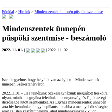
Főoldal
>
Híreink
>
Mindenszentek ünnepén püspöki szentmise
Mindenszentek ünnepén
püspöki szentmise
- beszámoló
2022. 11. 01. |
| 2022. 11. 02.
Isten kegyelme, hogy helyünk van az égben – Mindenszentek
ünnepén Székesfehérváron
2022.11.01 – „Ha felnézünk Székesegyházunk megújított freskóira,
olyan, mintha megnyílna felettünk a mennyország, és látjuk az égi
dicsőségbe jutott szentjeinket. Az Egyház mindenszentek ünnepén
arra hív bennünket, hogy bepillantsunk abba a mennyei dicsőségbe,
amit az Isten készített nekünk, ahol mindannyiunknak külön,