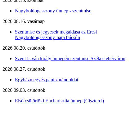
2026.08.15. szombat
Nagyboldogasszony ünnep - szentmise
2026.08.16. vasárnap
Szentmise és jegyesek megáldása az Ercsi
Nagyboldogasszony-napi búcsún
2026.08.20. csütörtök
Szent István király ünnepén szentmise Székesfehérváron
2026.08.27. csütörtök
Egyházmegyés papi zarándoklat
2026.09.03. csütörtök
Első csütörtöki Eucharisztia ünnep (Ciszterci)