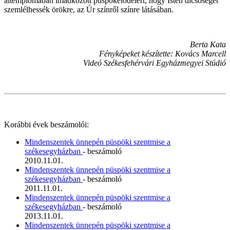
altemplomában imádkozott püspökelődeiért, hogy Isten dicsőségét
szemlélhessék örökre, az Úr színről színre látásában.
Berta Kata
Fényképeket készítette: Kovács Marcell
Videó Székesfehérvári Egyházmegyei Stúdió
Korábbi évek beszámolói:
Mindenszentek ünnepén püspöki szentmise a
székesegyházban
- beszámoló
2010.11.01.
Mindenszentek ünnepén püspöki szentmise a
székesegyházban
- beszámoló
2011.11.01.
Mindenszentek ünnepén püspöki szentmise a
székesegyházban
- beszámoló
2013.11.01.
Mindenszentek ünnepén püspöki szentmise a