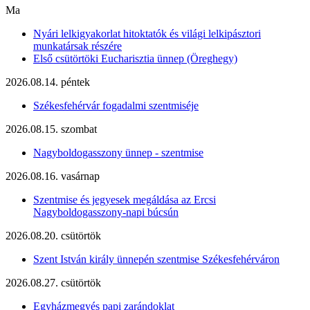
Ma
Nyári lelkigyakorlat hitoktatók és világi lelkipásztori
munkatársak részére
Első csütörtöki Eucharisztia ünnep (Öreghegy)
2026.08.14. péntek
Székesfehérvár fogadalmi szentmiséje
2026.08.15. szombat
Nagyboldogasszony ünnep - szentmise
2026.08.16. vasárnap
Szentmise és jegyesek megáldása az Ercsi
Nagyboldogasszony-napi búcsún
2026.08.20. csütörtök
Szent István király ünnepén szentmise Székesfehérváron
2026.08.27. csütörtök
Egyházmegyés papi zarándoklat