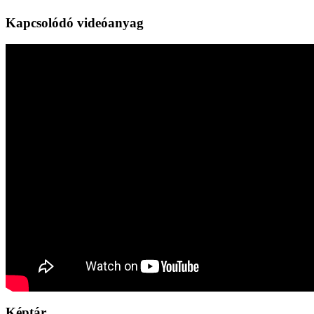
Kapcsolódó videóanyag
Képtár