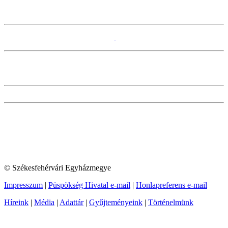
© Székesfehérvári Egyházmegye
Impresszum
|
Püspökség Hivatal e-mail
|
Honlapreferens e-mail
Híreink
|
Média
|
Adattár
|
Gyűjteményeink
|
Történelmünk