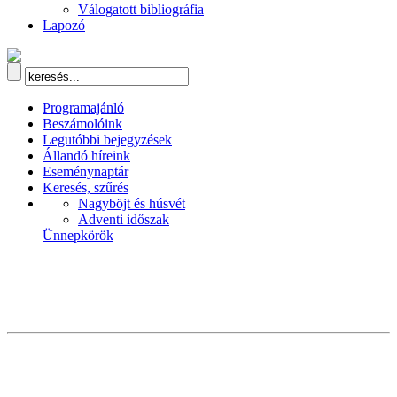
Válogatott bibliográfia
Lapozó
Programajánló
Beszámolóink
Legutóbbi bejegyzések
Állandó híreink
Eseménynaptár
Keresés, szűrés
Nagyböjt és húsvét
Adventi időszak
Ünnepkörök