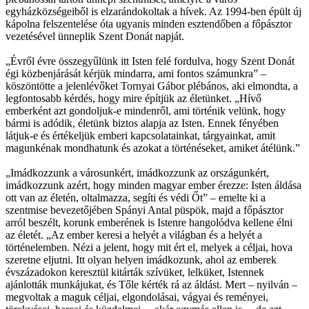
egyházközségeiből is elzarándokoltak a hívek. Az 1994-ben épült új
kápolna felszentelése óta ugyanis minden esztendőben a főpásztor
vezetésével ünneplik Szent Donát napját.
„Évről évre összegyűlünk itt Isten felé fordulva, hogy Szent Donát
égi közbenjárását kérjük mindarra, ami fontos számunkra” –
köszöntötte a jelenlévőket Tornyai Gábor plébános, aki elmondta, a
legfontosabb kérdés, hogy mire építjük az életünket. „Hívő
emberként azt gondoljuk-e mindenről, ami történik velünk, hogy
bármi is adódik, életünk biztos alapja az Isten. Ennek fényében
látjuk-e és értékeljük emberi kapcsolatainkat, tárgyainkat, amit
magunkénak mondhatunk és azokat a történéseket, amiket átélünk.”
„Imádkozzunk a városunkért, imádkozzunk az országunkért,
imádkozzunk azért, hogy minden magyar ember érezze: Isten áldása
ott van az életén, oltalmazza, segíti és védi Őt” – emelte ki a
szentmise bevezetőjében Spányi Antal püspök, majd a főpásztor
arról beszélt, korunk emberének is Istenre hangolódva kellene élni
az életét. „Az ember keresi a helyét a világban és a helyét a
történelemben. Nézi a jelent, hogy mit ért el, melyek a céljai, hova
szeretne eljutni. Itt olyan helyen imádkozunk, ahol az emberek
évszázadokon keresztül kitárták szívüket, lelküket, Istennek
ajánlották munkájukat, és Tőle kérték rá az áldást. Mert – nyilván –
megvoltak a maguk céljai, elgondolásai, vágyai és reményei,