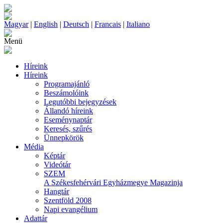
Magyar
|
English
|
Deutsch
|
Francais
|
Italiano
Menü
Híreink
Híreink
Programajánló
Beszámolóink
Legutóbbi bejegyzések
Állandó híreink
Eseménynaptár
Keresés, szűrés
Ünnepkörök
Média
Képtár
Videótár
SZEM
A Székesfehérvári Egyházmegye Magazinja
Hangtár
Szentföld 2008
Napi evangélium
Adattár