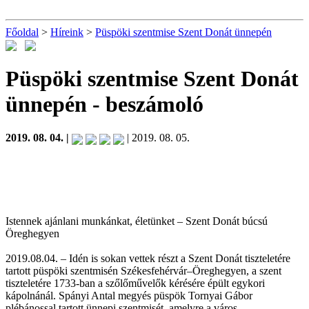
Főoldal
>
Híreink
>
Püspöki szentmise Szent Donát ünnepén
Püspöki szentmise Szent Donát
ünnepén
- beszámoló
2019. 08. 04. |
| 2019. 08. 05.
Istennek ajánlani munkánkat, életünket – Szent Donát búcsú
Öreghegyen
2019.08.04. – Idén is sokan vettek részt a Szent Donát tiszteletére
tartott püspöki szentmisén Székesfehérvár–Öreghegyen, a szent
tiszteletére 1733-ban a szőlőművelők kérésére épült egykori
kápolnánál. Spányi Antal megyés püspök Tornyai Gábor
plébánossal tartott ünnepi szentmisét, amelyre a város