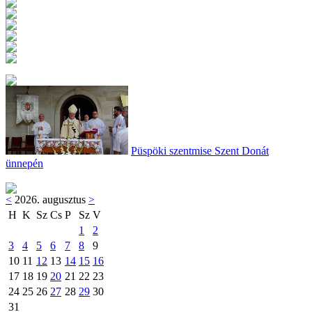
Püspöki szentmise Szent Donát
ünnepén
<
2026. augusztus
>
H
K
Sz
Cs
P
Sz
V
1
2
3
4
5
6
7
8
9
10
11
12
13
14
15
16
17
18
19
20
21
22
23
24
25
26
27
28
29
30
31