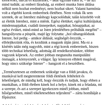
törekvései, harcai és küzdelmei, – akár egymás ellen is, – de azt
mind tudták; az emberi fáradság, az emberi munka Isten áldása
nélkül nem hozhat eredményt, nem hozhat sikert. Valami harmónia
volt a régebbi korok emberének életében. Nem voltak ők sem
szentek, de az Istenhez máshogy kapcsolódtak; talán közelebb volt
az életük Istenhez, mint a miénk. Egész életüket, egész kultúrájukat,
mindennapjaikat, családi ünnepeiket, napjaikat, hónapjaikat, az
egész évüket, mind-mind az Isten jelenlétében próbálták megélni” –
hangsúlyozta a püspök, majd így folytatta: „hol ráhangolódunk
Istenre, hol pedig – amikor áldását, segítségét érezzük, –
elfelejtkezünk róla, és kezdünk a magunk útján járni. Ma ez a
kísértés talán még nagyobb, mint a régi korok embereinek, hiszen
több technikai lehetőség, adottság áll rendelkezésünkre, többre
vagyunk képesek. Az ember jobban megtanulta manipulálni
önmagát, a környezetét, a világot. Így könnyen elhiteti magával,
hogy nincs szüksége Istenre” – hangzott el a beszédben.
„Természetesen az embernek szüksége van a földi javakra, és
munkával kell megteremtenie földi életének feltételeit és
lehetőségeit, de mindig kell, hogy érezzük és tudjuk, hogy ebben a
munkában, a földi életben kinek hol a helye, kinek mi a feladata, mi
a szerepe, és azt a szerepet igyekezzen minél jobban, minél
hűségesebben, minél tökéletesebben teljesíteni” – zárta homíliáját a
főpásztor.