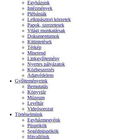
Egyházunk
Intézmények
Plébániák
Lelkipásztori körzetek
Papok, szerzetesek
Világi munkatársak
Dokumentumok
Kitüntetések
Térkép
Miserend
Linkgyűjtemény
Nyertes pályázatok
Közbeszerzés
Adatvédelem
Gyűjteményeink
Bemutatás
Könyvtár
Múzeum
Levéltár
Videósorozat
Történelmünk
Egyházmegyénk
Püspökök
Segédpüspökök
Hitvallóink