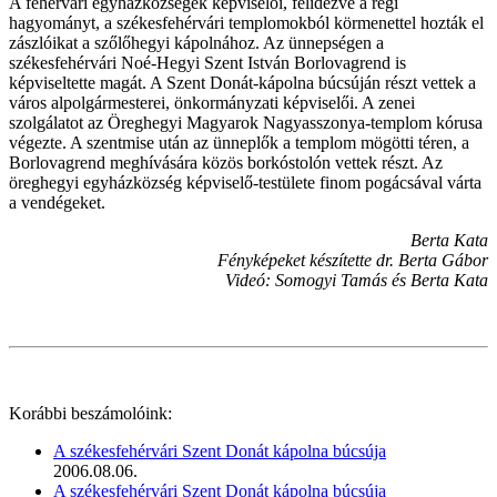
A fehérvári egyházközségek képviselői, felidézve a régi
hagyományt, a székesfehérvári templomokból körmenettel hozták el
zászlóikat a szőlőhegyi kápolnához. Az ünnepségen a
székesfehérvári Noé-Hegyi Szent István Borlovagrend is
képviseltette magát. A Szent Donát-kápolna búcsúján részt vettek a
város alpolgármesterei, önkormányzati képviselői. A zenei
szolgálatot az Öreghegyi Magyarok Nagyasszonya-templom kórusa
végezte. A szentmise után az ünneplők a templom mögötti téren, a
Borlovagrend meghívására közös borkóstolón vettek részt. Az
öreghegyi egyházközség képviselő-testülete finom pogácsával várta
a vendégeket.
Berta Kata
Fényképeket készítette dr. Berta Gábor
Videó: Somogyi Tamás és Berta Kata
Korábbi beszámolóink:
A székesfehérvári Szent Donát kápolna búcsúja
2006.08.06.
A székesfehérvári Szent Donát kápolna búcsúja