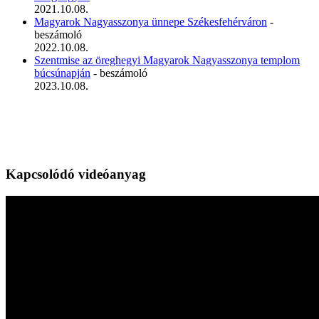
2021.10.08.
Magyarok Nagyasszonya ünnepe Székesfehérváron
-
beszámoló
2022.10.08.
Szentmise az öreghegyi Magyarok Nagyasszonya templom
búcsúnapján
- beszámoló
2023.10.08.
Kapcsolódó videóanyag