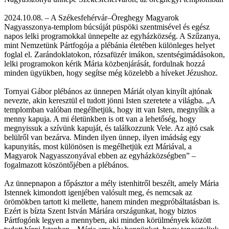
2024.10.08. – A Székesfehérvár–Öreghegy Magyarok
Nagyasszonya-templom búcsúját püspöki szentmisével és egész
napos lelki programokkal ünnepelte az egyházközség. A Szűzanya,
mint Nemzetünk Pártfogója a plébánia életében különleges helyet
foglal el. Zarándoklatokon, rózsafüzér imákon, szentségimádásokon,
lelki programokon kérik Mária közbenjárását, fordulnak hozzá
minden ügyükben, hogy segítse még közelebb a híveket Jézushoz.
Tornyai Gábor plébános az ünnepen Máriát olyan kinyílt ajtónak
nevezte, akin keresztül el tudott jönni Isten szeretete a világba. „A
templomban valóban megélhetjük, hogy itt van Isten, megnyílik a
menny kapuja. A mi életünkben is ott van a lehetőség, hogy
megnyissuk a szívünk kapuját, és találkozzunk Vele. Az ajtó csak
belülről van bezárva. Minden ilyen ünnep, ilyen imádság egy
kapunyitás, most különösen is megélhetjük ezt Máriával, a
Magyarok Nagyasszonyával ebben az egyházközségben” –
fogalmazott köszöntőjében a plébános.
Az ünnepnapon a főpásztor a mély istenhitről beszélt, amely Mária
Istennek kimondott igenjében valósult meg, és nemcsak az
örömökben tartott ki mellette, hanem minden megpróbáltatásban is.
Ezért is bízta Szent István Máriára országunkat, hogy biztos
Pártfogónk legyen a mennyben, aki minden körülmények között