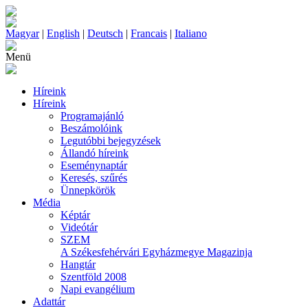
Magyar
|
English
|
Deutsch
|
Francais
|
Italiano
Menü
Híreink
Híreink
Programajánló
Beszámolóink
Legutóbbi bejegyzések
Állandó híreink
Eseménynaptár
Keresés, szűrés
Ünnepkörök
Média
Képtár
Videótár
SZEM
A Székesfehérvári Egyházmegye Magazinja
Hangtár
Szentföld 2008
Napi evangélium
Adattár