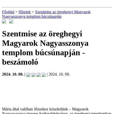
Főoldal
>
Híreink
>
Szentmise az öreghegyi Magyarok
Nagyasszonya templom búcsúnapján
Szentmise az öreghegyi
Magyarok Nagyasszonya
templom búcsúnapján
-
beszámoló
2024. 10. 08. |
| 2024. 10. 09.
Mária által valóban Jézushoz közeledünk – Magyarok
Nagyasszonya ünnepe Székesfehérváron, az öreghegyi templomban