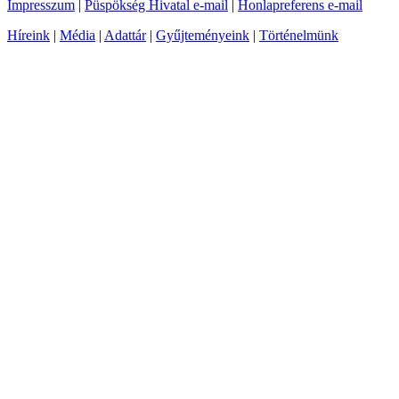
Impresszum
|
Püspökség Hivatal e-mail
|
Honlapreferens e-mail
Híreink
|
Média
|
Adattár
|
Gyűjteményeink
|
Történelmünk