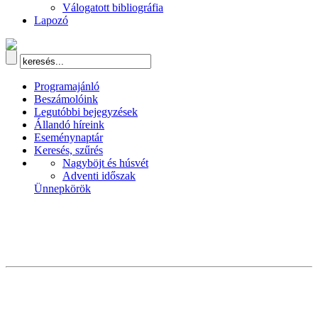
Válogatott bibliográfia
Lapozó
Programajánló
Beszámolóink
Legutóbbi bejegyzések
Állandó híreink
Eseménynaptár
Keresés, szűrés
Nagyböjt és húsvét
Adventi időszak
Ünnepkörök