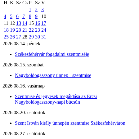
H
K
Sz
Cs
P
Sz
V
1
2
3
4
5
6
7
8
9
10
11
12
13
14
15
16
17
18
19
20
21
22
23
24
25
26
27
28
29
30
31
2026.08.14. péntek
Székesfehérvár fogadalmi szentmiséje
2026.08.15. szombat
Nagyboldogasszony ünnep - szentmise
2026.08.16. vasárnap
Szentmise és jegyesek megáldása az Ercsi
Nagyboldogasszony-napi búcsún
2026.08.20. csütörtök
Szent István király ünnepén szentmise Székesfehérváron
2026.08.27. csütörtök