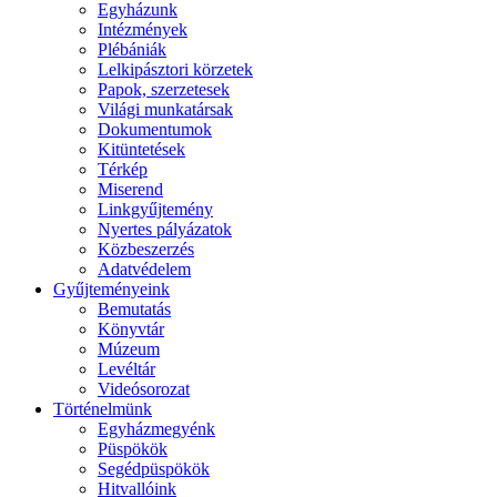
Egyházunk
Intézmények
Plébániák
Lelkipásztori körzetek
Papok, szerzetesek
Világi munkatársak
Dokumentumok
Kitüntetések
Térkép
Miserend
Linkgyűjtemény
Nyertes pályázatok
Közbeszerzés
Adatvédelem
Gyűjteményeink
Bemutatás
Könyvtár
Múzeum
Levéltár
Videósorozat
Történelmünk
Egyházmegyénk
Püspökök
Segédpüspökök
Hitvallóink