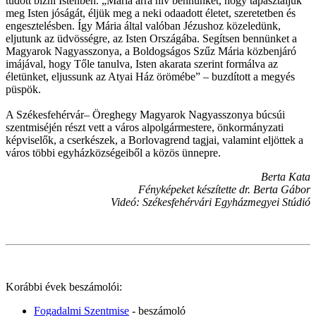
tudott bízni Istenben. „Mária arra hív bennünket, hogy tapasztaljuk
meg Isten jóságát, éljük meg a neki odaadott életet, szeretetben és
engesztelésben. Így Mária által valóban Jézushoz közeledünk,
eljutunk az üdvösségre, az Isten Országába. Segítsen bennünket a
Magyarok Nagyasszonya, a Boldogságos Szűz Mária közbenjáró
imájával, hogy Tőle tanulva, Isten akarata szerint formálva az
életünket, eljussunk az Atyai Ház örömébe” – buzdított a megyés
püspök.
A Székesfehérvár– Öreghegy Magyarok Nagyasszonya búcsúi
szentmiséjén részt vett a város alpolgármestere, önkormányzati
képviselők, a cserkészek, a Borlovagrend tagjai, valamint eljöttek a
város többi egyházközségeiből a közös ünnepre.
Berta Kata
Fényképeket készítette dr. Berta Gábor
Videó: Székesfehérvári Egyházmegyei Stúdió
Korábbi évek beszámolói:
Fogadalmi Szentmise
- beszámoló